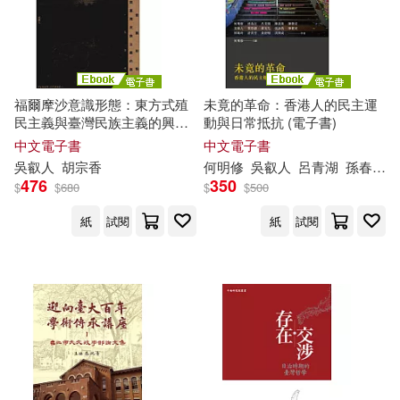
福爾摩沙意識形態：東方式殖
未竟的革命：香港人的民主運
民主義與臺灣民族主義的興起
動與日常抵抗 (電子書)
1895-1945 (電子書)
中文電子書
中文電子書
吳
叡
人
胡宗香
何明修
吳
叡
人
呂青湖
孫春在
476
350
$
$
680
$
$
500
紙
試閱
紙
試閱