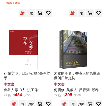
博客來選書
可超商取貨(20)
王泰升(2)
蔡祝青(2)
中央研究院社會所(1)
五南(1)
電
電
可海外宅配(20)
許菁芳(2)
陳偉智(2)
先覺(1)
經濟民主連合(1)
可港澳店取(20)
陳健民(2)
陳盈棻(2)
衛城出版(1)
可新加坡店取(20)
陳薇安(2)
陸品妃(2)
可菲律賓店取(20)
黃克先(2)
黃紹恆(2)
存在交涉：日治時期的臺灣哲
未竟的革命：香港人的民主運
學
動與日常抵抗
黃美娥(2)
黃舒楣(2)
電子書
(可複選)
中文書
中文書
吳
叡
人等13
人
洪子偉
何明修
吳
叡
人
呂青湖
孫春在
434
395
黎恩灝(2)
劉滄龍(1)
79 折
$
$
550
79 折
$
$
500
適合手機平板閱讀(7)
電
試閱
電
試閱