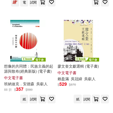
電
試閱
想像的共同體：民族主義的起
廖文奎文獻選輯 (電子書)
源與散布(經典新版) (電子書)
中文電子書
中文電子書
賴盈滿
吳冠緯
吳
叡
人
529
班納迪克．安德森
吳
叡
人
$
$
670
357
88 折
$
$
580
紙
試閱
紙
試閱