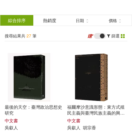
搜
尋
分類
綜合排序
熱銷度
日期
價格
(單選)
結
搜尋結果共
27
筆
篩選
圖書(20)
所有商品(27)
果
電子書(7)
篩
選
展開
作者
(可複選)
最後的天空：臺灣政治思想史
福爾摩沙意識形態：東方式殖
吳叡人(13)
研究
民主義與臺灣民族主義的興起
1895-1945
中文書
中文書
吳
叡
人
吳
叡
人
胡宗香
班納迪克．安德森(5)