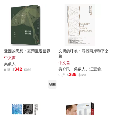
受困的思想：臺灣重返世界
文明的呼喚：尋找兩岸和平之
路
中文書
中文書
吳
叡
人
342
吳
介民、
吳
叡
人
、汪宏倫、范雲、徐斯儉、陳明通、曾國祥、葉浩
9 折
$
$
380
288
9 折
$
$
320
試閱