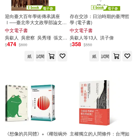
迎向臺大百年學術傳承講座
存在交涉：日治時期的臺灣哲
Ⅰ──臺北帝大文政學部論文集
學 (電子書)
(電子書)
中文電子書
中文電子書
吳
叡
人
吳
密察
吳秀瑾
張文薰
林秀美
吳
叡
人等13
歐素瑛
人
洪子偉
洪子偉
王智明
474
358
$
$
600
$
$
550
紙
試閱
紙
試閱
《想像的共同體》+《椰殼碗外
主權獨立的人間條件：台灣如