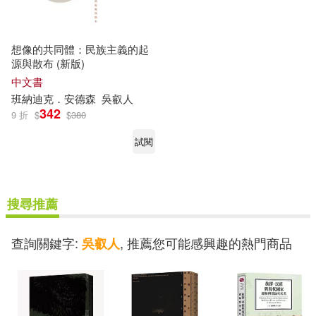
想像的共同體：民族主義的起
源與散布 (新版)
中文書
班納迪克．安德森
吳
叡
人
342
9 折
$
$
380
試閱
搜尋推薦
查詢關鍵字:
, 推薦您可能感興趣的熱門商品
吳叡人