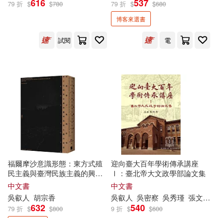
616
537
79 折
$
$
780
79 折
$
$
680
博客來選書
何明修(2)
吳叡人等13人(2)
展開
試閱
電
吳密察(2)
吳秀瑾(2)
出版社
(可複選)
呂青湖(2)
孫春在(2)
左岸文化(5)
時報出版(5)
張文薰(2)
張詠然(2)
國立臺灣大學出版中心(4)
林秀美(2)
林鶴玲(2)
春山出版(4)
展開
福爾摩沙意識形態：東方式殖
迎向臺大百年學術傳承講座
民主義與臺灣民族主義的興起
Ⅰ：臺北帝大文政學部論文集
歐素瑛(2)
洪子偉(2)
1895-1945【限量精裝版】
中央研究院臺灣史研究所(2)
中文書
中文書
配送方式
(可複選)
吳
叡
人
胡宗香
吳
叡
人
吳
密察
吳秀瑾
張文薰
洪與成(2)
王智明(2)
632
540
79 折
$
$
800
9 折
$
$
600
聯經出版公司(2)