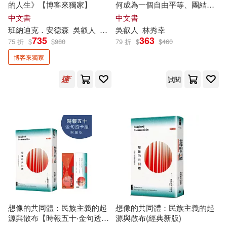
的人生》【博客來獨家】
何成為一個自由平等、團結永
續的新國家?
中文書
中文書
班納迪克．安德森
吳
叡
人
李宛蓉
吳
叡
人
林秀幸
735
363
75 折
$
$
980
79 折
$
$
460
博客來獨家
試閱
想像的共同體：民族主義的起
想像的共同體：民族主義的起
源與散布【時報五十‧金句透卡
源與散布(經典新版)