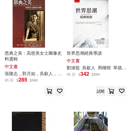
蔡宏政(1)
蕭阿勤(1)
鄧育仁(1)
鄭緯筌(1)
陳惠馨(1)
黃庭康(1)
恩典之美：高慈美女士圖像史
世界思潮經典導讀
料選輯
中文書
中文書
劉滄龍
吳
叡
人
周樑楷
單德興
342
張隆志，郭月如，
吳
叡
人
，連憲升，王昭文，嚴婉玲
95 折
$
$
360
285
95 折
$
$
300
試閱