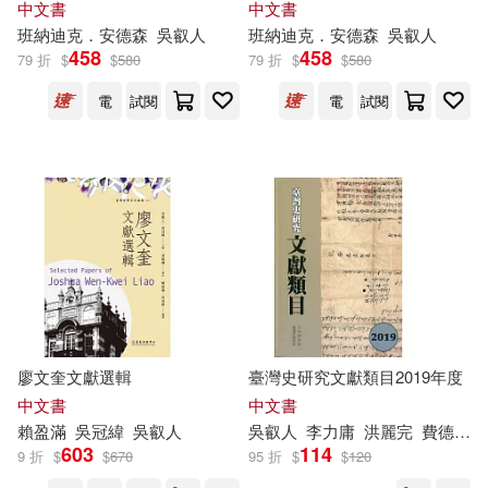
組限量版】
中文書
中文書
班納迪克．安德森
吳
叡
人
班納迪克．安德森
吳
叡
人
458
458
79 折
$
$
580
79 折
$
$
580
電
試閱
電
試閱
廖文奎文獻選輯
臺灣史研究文獻類目2019年度
中文書
中文書
賴盈滿
吳冠緯
吳
叡
人
吳
叡
人
李力庸
洪麗完
費德廉
603
114
9 折
$
$
670
95 折
$
$
120