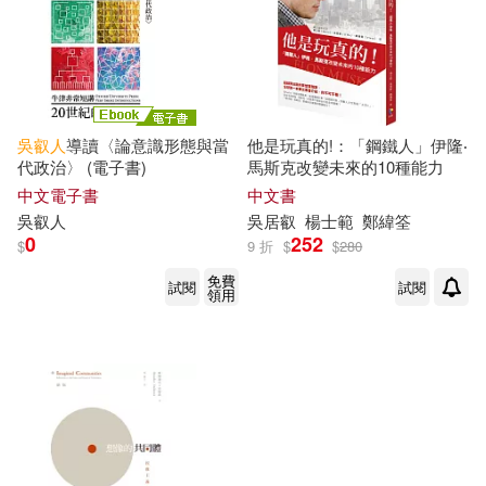
吳
叡
人
導讀〈論意識形態與當
他是玩真的!：「鋼鐵人」伊隆‧
代政治〉 (電子書)
馬斯克改變未來的10種能力
中文電子書
中文書
吳
叡
人
吳
居
叡
楊士範
鄭緯筌
0
252
$
9 折
$
$
280
免費
試閱
試閱
領用