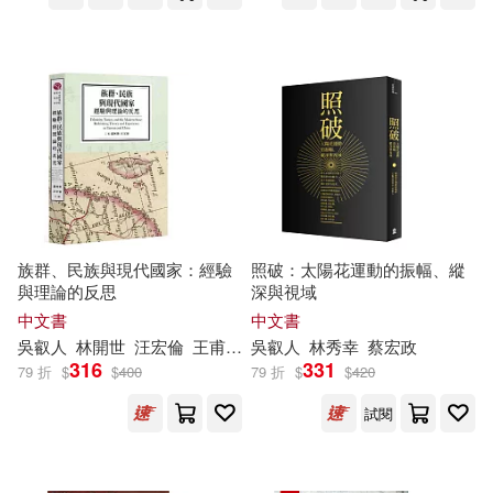
吳介民、吳叡人、汪宏倫、范雲、
徐斯儉、陳明通、曾國祥、葉浩(1)
免費電子書(1)
吳居叡(1)
周樑楷(1)
其他
(可複選)
單德興(1)
張旺山(1)
現在可購買商品(22)
張隆志，郭月如，吳叡人，連憲
升，王昭文，嚴婉玲(1)
作者/演唱/譯/編/繪(26)
族群、民族與現代國家：經驗
照破：太陽花運動的振幅、縱
林秀幸(1)
林開世(1)
與理論的反思
深與視域
中文書
中文書
價格
-
範圍
吳
叡
人
林開世
汪宏倫
王甫昌
蔡友月
吳
叡
人
蕭阿勤
林秀幸
黃庭康
蔡宏政
楊士範(1)
汪宏倫(1)
316
331
79 折
$
$
400
79 折
$
$
420
試閱
沈志中(1)
王甫昌(1)
王道還(1)
蔡友月(1)