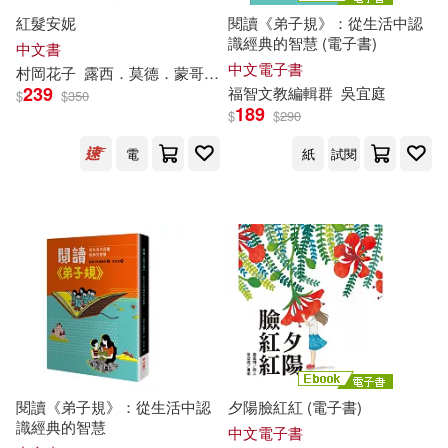
紅髮安妮
閱讀《弟子規》：從生活中認
識經典的智慧 (電子書)
中文書
中文電子書
村岡花子
露西．莫德．蒙哥馬利
朱海翔
Lynette
吳
宜
庭
239
福智文教編輯群
吳
宜
庭
$
$
350
189
$
$
290
電
紙
試閱
閱讀《弟子規》：從生活中認
夕陽臉紅紅 (電子書)
識經典的智慧
中文電子書