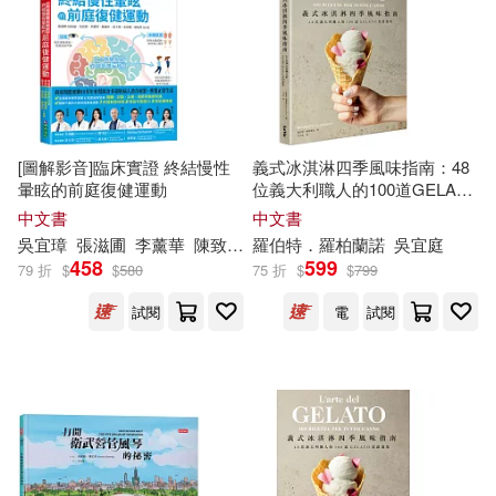
菲爾．柯樂維(1)
適合平板閱讀(5)
西妮雅．博尼希(1)
許銘家(1)
其他
(可複選)
貓魚(1)
陳致中(1)
[圖解影音]臨床實證 終結慢性
義式冰淇淋四季風味指南：48
暈眩的前庭復健運動
位義大利職人的100道GELATO
現在可購買商品(16)
食譜選集
陶樂蒂(1)
中文書
中文書
吳
宜
璋
張滋圃
李薰華
陳致中
黃子洲
羅伯特．羅柏蘭諾
吳
宜
庭
作者/演唱/譯/編/繪(20)
458
599
79 折
$
$
580
75 折
$
$
799
露西．莫德．蒙哥馬利(1)
試閱
電
試閱
價格
-
範圍
黃子洲(1)
黃郁欽(1)
黃雅玲(1)