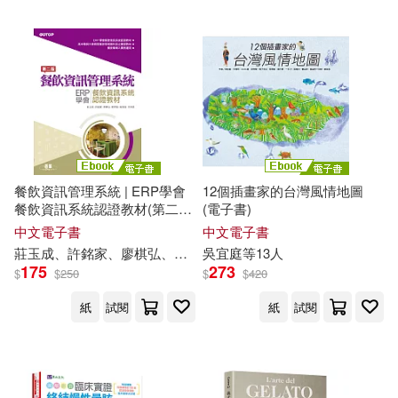
可超商取貨(17)
吳宜璋(1)
木馬文化(1)
科學出版社(1)
可海外宅配(17)
吳沖龍，毛小平，田宜平，劉剛，
翁正平，張志庭 等著(1)
可港澳店取(16)
張元綺(1)
張滋圃(1)
可新加坡店取(16)
餐飲資訊管理系統 | ERP學會
12個插畫家的台灣風情地圖
張筱琦(1)
李薰華(1)
餐飲資訊系統認證教材(第二
(電子書)
版) (電子書)
可菲律賓店取(16)
中文電子書
中文電子書
村岡花子(1)
林廉恩(1)
莊玉成、許銘家、廖棋弘、葉伊
庭
吳
、
宜
吳
庭
宜
等13人
庭
、余承恩
175
273
$
$
250
$
$
420
王湘妤(1)
電子書
紙
試閱
紙
試閱
(可複選)
莊玉成、許銘家、廖棋弘、葉伊
庭、吳宜庭、余承恩(1)
適合手機平板閱讀(1)