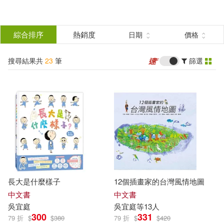
搜
尋
分類
綜合排序
熱銷度
日期
價格
(單選)
結
搜尋結果共
23
筆
篩選
圖書(17)
所有商品(23)
果
電子書(6)
篩
選
展開
作者
(可複選)
長大是什麼樣子
12個插畫家的台灣風情地圖
吳宜庭(8)
廖棋弘(4)
中文書
中文書
吳
宜
庭
吳
宜
庭
等13人
300
331
79 折
$
$
380
79 折
$
$
420
莊玉成(4)
葉伊庭(4)