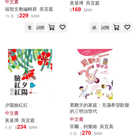
中文書
黃基博
吳
宜
庭
169
福智文教編輯群
吳
宜
庭
$
$
260
229
79 折
$
$
290
電
試閱
紙
試閱
夕陽臉紅紅
累翻天的家庭：充滿希望歡樂
的三明治世代
中文書
中文書
黃基博
吳
宜
庭
234
菲爾．柯樂維
吳
宜
真
9 折
$
$
260
270
9 折
$
$
300