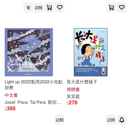
電
試閱
Light up 2022!點亮2022小光點
長大是什麼樣子
掛曆
簡體書
中文書
吳
宜
庭
270
Josef
Poca
Tai Pera
劉宗瑀(小劉醫師)
吳
宜
庭
張元綺
張筱琦
$
350
$
試閱
試閱