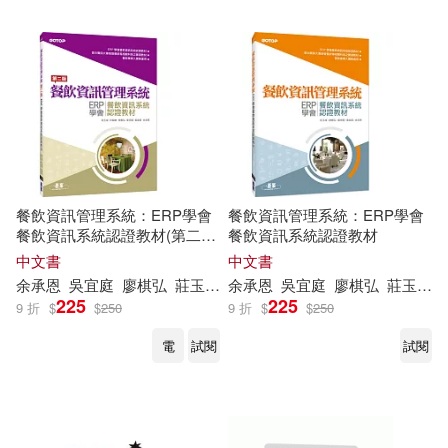
餐飲資訊管理系統：ERP學會
餐飲資訊管理系統：ERP學會
餐飲資訊系統認證教材(第二
餐飲資訊系統認證教材
版)
中文書
中文書
余承恩
吳
宜
庭
廖棋弘
莊玉成
葉伊
余承恩
庭
許銘家
吳
宜
庭
廖棋弘
莊玉成
225
225
9 折
$
$
250
9 折
$
$
250
電
試閱
試閱