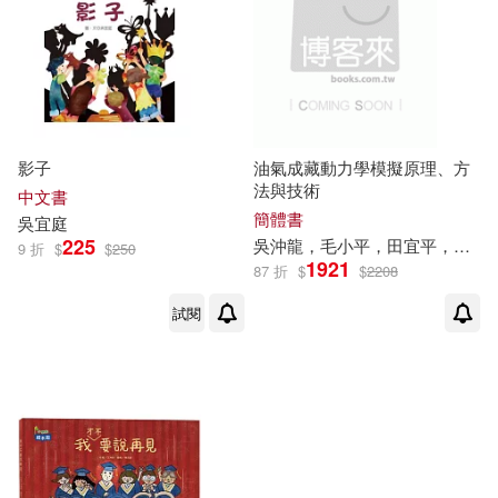
影子
油氣成藏動力學模擬原理、方
法與技術
中文書
簡體書
吳
宜
庭
225
吳
沖龍，毛小平，田
宜
平，劉剛，翁正平，張志
9 折
$
$
250
1921
87 折
$
$
2208
試閱