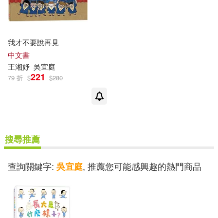
我才不要說再見
中文書
王湘妤
吳
宜
庭
221
79 折
$
$
280
搜尋推薦
查詢關鍵字:
, 推薦您可能感興趣的熱門商品
吳宜庭