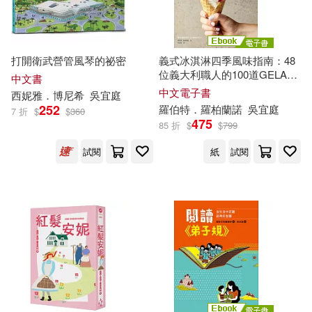
打開衛武營管風琴的祕密
義式冰淇淋四季風味指南：48
位義大利職人的100道GELATO
中文書
食譜選集 (電子書)
中文電子書
西妮雅．博尼希
吳
宜
庭
252
羅伯特．羅柏蘭諾
吳
宜
庭
7 折
$
$
360
475
85 折
$
$
799
試閱
紙
試閱