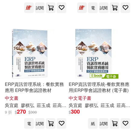
試閱
電
試閱
余承恩(2)
吳宜庭等13人(2)
展開
福智文教編輯群(2)
出版社
(可複選)
羅伯特．羅柏蘭諾(2)
聯經出版公司(7)
碁峰(5)
莊高閔(2)
黃基博(2)
小光點(2)
麥浩斯(2)
ERP資訊管理系統：餐飲實務
ERP資訊管理系統-餐飲實務應
Josef(1)
Poca(1)
應用 ERP學會認證教材
用|ERP學會認證教材 (電子書)
中國主日學協會(1)
展開
中文書
中文電子書
吳
宜
庭
廖棋弘
莊玉成
莊高閔
葉伊
吳
宜
庭
庭
廖棋弘
莊玉成
莊高閔
Tai Pera(1)
270
300
9 折
$
$
300
$
化學工業出版社(1)
原水(1)
配送方式
(可複選)
電
試閱
紙
試閱
劉宗瑀(小劉醫師)(1)
小康軒(1)
時報出版(1)