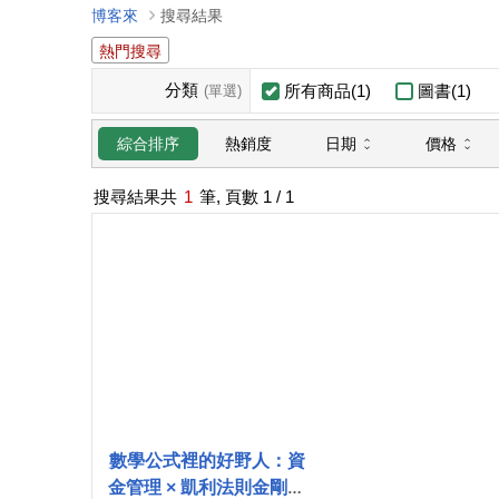
博客來
搜尋結果
熱門搜尋
分類
所有商品(1)
圖書(1)
(單選)
日期
價格
綜合排序
熱銷度
搜尋結果共
1
筆, 頁數
1
/ 1
數學公式裡的好野人：資
金管理 × 凱利法則金剛經