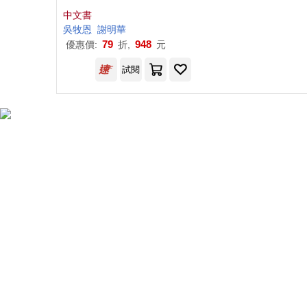
(軟精裝)
中文書
吳
牧
恩
謝明華
79
948
優惠價:
折,
元
試閱