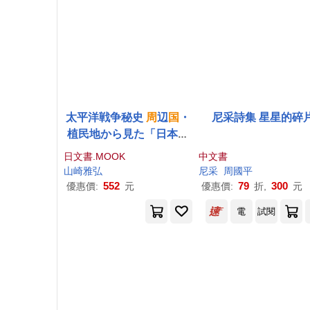
太平洋戦争秘史
周
辺
国
・
尼采詩集 星星的碎
植民地から見た「日本の
戦争」
日文書.MOOK
中文書
山崎雅弘
尼采
周國平
552
79
300
優惠價:
元
優惠價:
折,
元
電
試閱