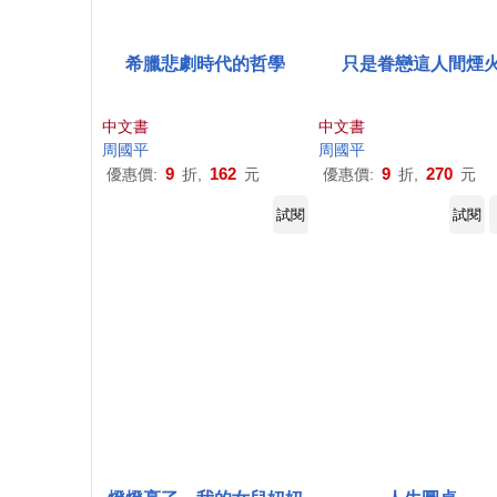
希臘悲劇時代的哲學
只是眷戀這人間煙
中文書
中文書
周國平
周國平
9
162
9
270
優惠價:
折,
元
優惠價:
折,
元
試閱
試閱