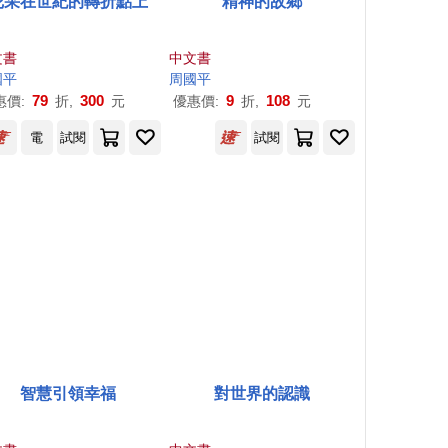
尼采在世紀的轉折點上
精神的故鄉
文書
中文書
國平
周國平
79
300
9
108
惠價:
折,
元
優惠價:
折,
元
電
試閱
試閱
智慧引領幸福
對世界的認識