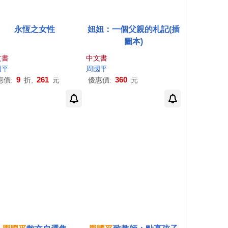
永恆之女性
妞妞：一個父親的札記(插
圖本)
文書
中文書
國平
周國平
9
261
360
惠價:
折,
元
優惠價:
元