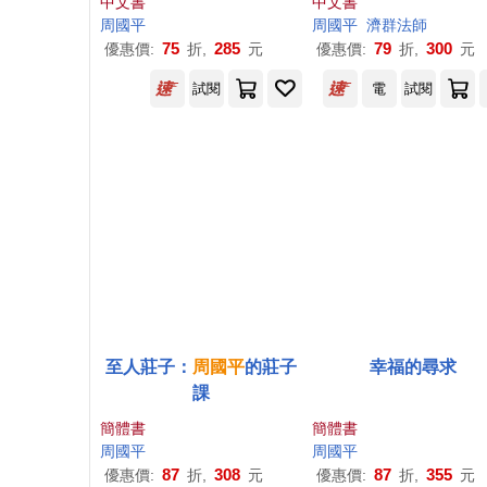
中文書
中文書
周國平
周國平
濟群法師
75
285
79
300
優惠價:
折,
元
優惠價:
折,
元
試閱
電
試閱
至人莊子：
周國平
的莊子
幸福的尋求
課
簡體書
簡體書
周國平
周國平
87
308
87
355
優惠價:
折,
元
優惠價:
折,
元