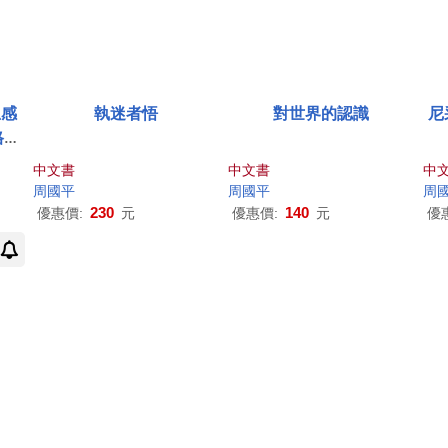
思感
執迷者悟
對世界的認識
尼
格拉
中文書
中文書
中
周國平
周國平
周
230
140
優惠價:
元
優惠價:
元
優