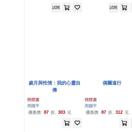
試閱
試閱
歲月與性情：我的心靈自
偶爾遠行
傳
簡體書
簡體書
周國平
周國平
87
303
87
312
優惠價:
折,
元
優惠價:
折,
元