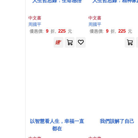
人生哲思錄：生命感悟
人生哲思錄：精神家
中文書
中文書
周國平
周國平
9
225
9
225
優惠價:
折,
元
優惠價:
折,
元
以智慧看人生，幸福一直
我們誤解了自己
都在