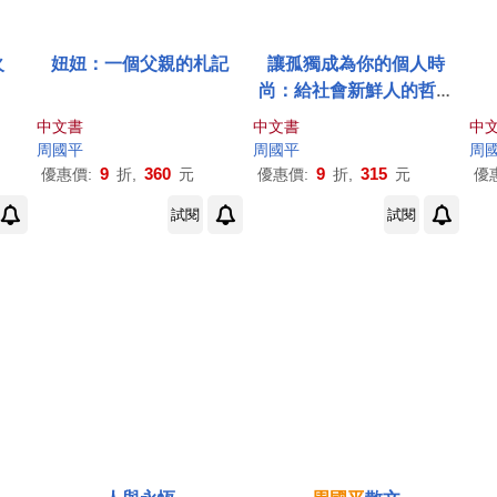
火
妞妞：一個父親的札記
讓孤獨成為你的個人時
尚：給社會新鮮人的哲思
錄
中文書
中文書
中
周國平
周國平
周
9
360
9
315
優惠價:
折,
元
優惠價:
折,
元
優
試閱
試閱