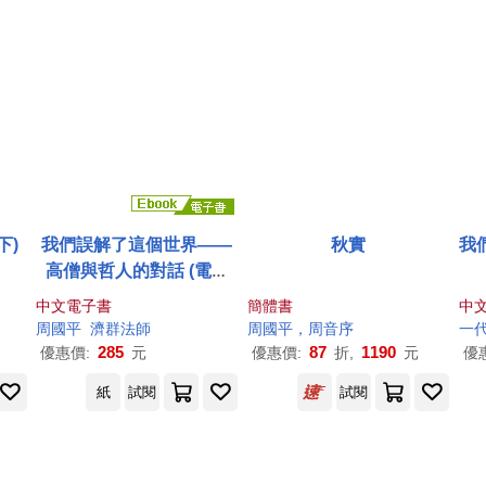
下)
我們誤解了這個世界——
秋實
我
高僧與哲人的對話 (電子
書)
中文電子書
簡體書
中
周國平
濟群法師
周國平
，周音序
一
285
87
1190
優惠價:
元
優惠價:
折,
元
優
紙
試閱
試閱