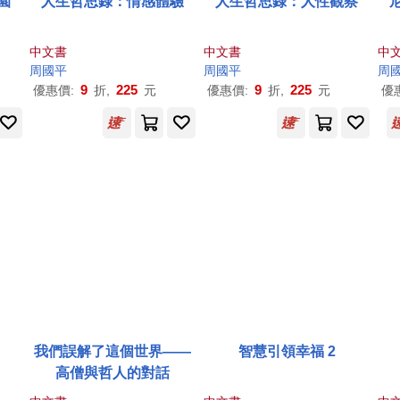
園
人生哲思錄：情感體驗
人生哲思錄：人性觀察
中文書
中文書
中
周國平
周國平
周
9
225
9
225
優惠價:
折,
元
優惠價:
折,
元
優
我們誤解了這個世界——
智慧引領幸福 2
高僧與哲人的對話