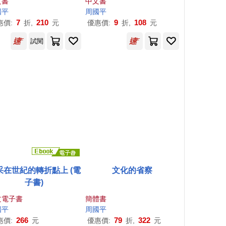
文書
中文書
國平
周國平
7
210
9
108
惠價:
折,
元
優惠價:
折,
元
試閱
采在世紀的轉折點上 (電
文化的省察
子書)
文電子書
簡體書
國平
周國平
266
79
322
惠價:
元
優惠價:
折,
元