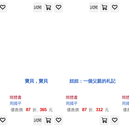
試閱
試閱
寶貝，寶貝
妞妞：一個父親的札記
簡體書
簡體書
簡
周國平
周國平
周
87
365
87
312
優惠價:
折,
元
優惠價:
折,
元
優
試閱