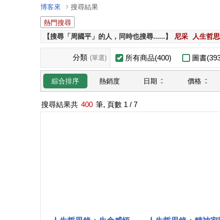
博客來
搜尋結果
熱門搜尋
【搜尋「周國平」的人，同時也搜尋......】
尼采
人生哲思
分類
所有商品(400)
圖書(393
(單選)
日期
價格
綜合排序
熱銷度
搜尋結果共
400
筆, 頁數
1
/ 7