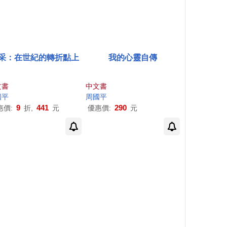
采：在世紀的轉折點上
我的心靈自傳
文書
中文書
國平
周國平
9
441
290
惠價:
折,
元
優惠價:
元