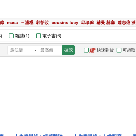
錄
masa
三浦糀
郭怡汝
cousins lucy
邱珍琬
赫曼 赫塞
蕭志億 
)
雜誌(1)
電子書(6)
快速到貨
可超取
~
確認