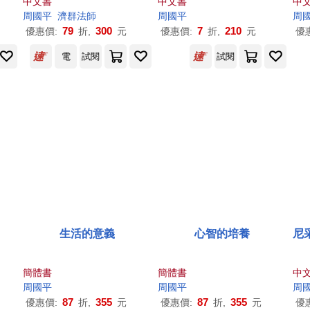
中文書
中文書
中
周國平
濟群法師
周國平
周
79
300
7
210
優惠價:
折,
元
優惠價:
折,
元
優
電
試閱
試閱
生活的意義
心智的培養
尼
簡體書
簡體書
中
周國平
周國平
周
87
355
87
355
優惠價:
折,
元
優惠價:
折,
元
優