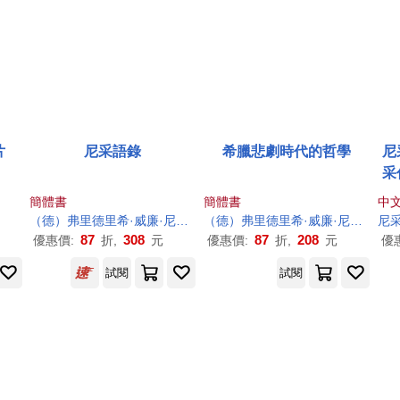
片
尼采語錄
希臘悲劇時代的哲學
尼
采
采
簡體書
簡體書
中
（德）弗里德里希·威廉·尼采
周國平
（德）弗里德里希·威廉·尼采
周國
尼
87
308
87
208
優惠價:
折,
元
優惠價:
折,
元
優
試閱
試閱