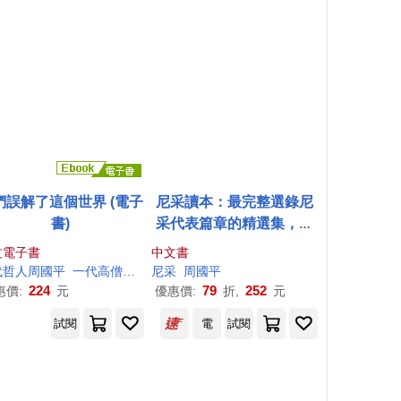
們誤解了這個世界 (電子
尼采讀本：最完整選錄尼
書)
采代表篇章的精選集，尼
采哲學的首選入門書
文電子書
中文書
代哲人
周國平
一代高僧濟群法師
尼采
周國平
224
79
252
惠價:
元
優惠價:
折,
元
試閱
電
試閱