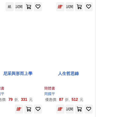
紙
試閱
試閱
尼采與形而上學
人生哲思錄
體書
簡體書
國平
周國平
79
331
87
512
惠價:
折,
元
優惠價:
折,
元
試閱