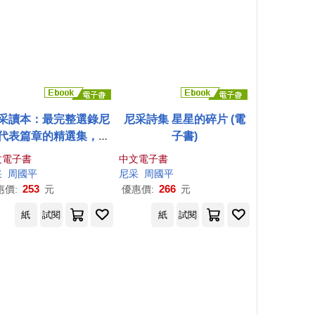
采讀本：最完整選錄尼
尼采詩集 星星的碎片 (電
代表篇章的精選集，尼
子書)
哲學的首選入門書 (電子
文電子書
中文電子書
書)
平
采
周國平
尼采
周國平
253
266
惠價:
元
優惠價:
元
紙
試閱
紙
試閱