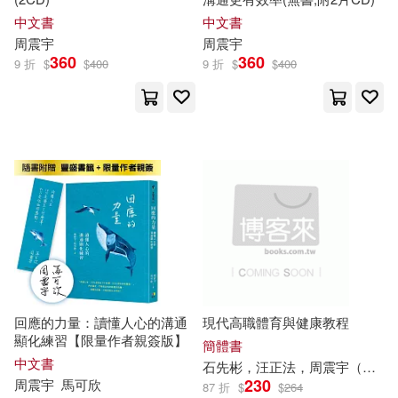
中文書
中文書
周
震宇
周
震宇
360
360
9 折
$
$
400
9 折
$
$
400
回應的力量：讀懂人心的溝通
現代高職體育與健康教程
顯化練習【限量作者親簽版】
簡體書
中文書
石先彬，汪正法，周
震宇
（主編）
230
周
震宇
馬可欣
87 折
$
$
264