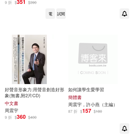
351
9 折
$
$
390
電
試閱
好聲音形象力:用聲音創造好形
如何讓學生愛學習
象(無書,附2片CD)
簡體書
中文書
周
震宇
，許小燕（主編）
157
周
震宇
87 折
$
$
180
360
9 折
$
$
400