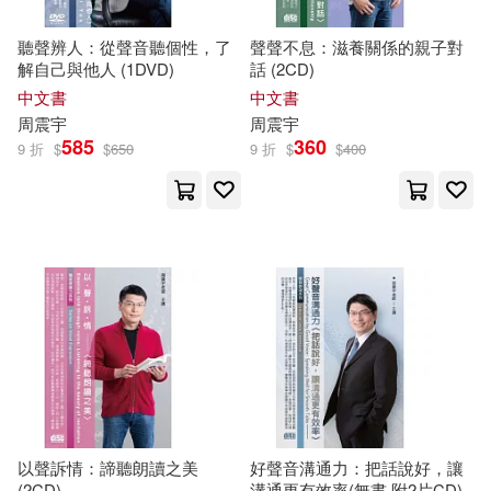
聽聲辨人：從聲音聽個性，了
聲聲不息：滋養關係的親子對
解自己與他人 (1DVD)
話 (2CD)
中文書
中文書
周
震宇
周
震宇
585
360
9 折
$
$
650
9 折
$
$
400
以聲訴情：諦聽朗讀之美
好聲音溝通力：把話說好，讓
(2CD)
溝通更有效率(無書,附2片CD)