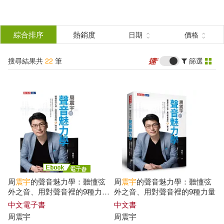
搜
尋
分類
綜合排序
熱銷度
日期
價格
(單選)
結
搜尋結果共
22
筆
篩選
圖書(20)
所有商品(22)
果
電子書(2)
篩
選
展開
作者
(可複選)
周
震宇
的聲音魅力學：聽懂弦
周
震宇
的聲音魅力學：聽懂弦
周震宇(19)
馬可欣(3)
外之音、用對聲音裡的9種力量
外之音、用對聲音裡的9種力量
(電子書)
中文電子書
中文書
周
震宇
周
震宇
周震宇 主編(1)