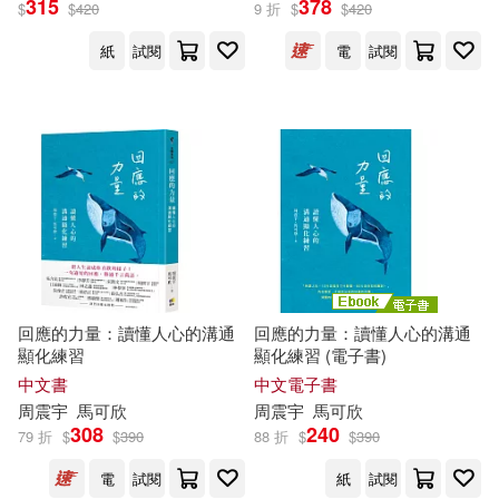
315
378
$
$
420
9 折
$
$
420
紙
試閱
電
試閱
周震宇，許小燕（主編）(1)
石先彬，汪正法，周震宇（主編）
(1)
出版社
(可複選)
清涼音文化(11)
圓神(3)
回應的力量：讀懂人心的溝通
回應的力量：讀懂人心的溝通
顯化練習
顯化練習 (電子書)
天下文化(2)
方智(2)
中文書
中文電子書
周
震宇
馬可欣
周
震宇
馬可欣
308
240
江蘇教育出版社(2)
79 折
$
$
390
88 折
$
$
390
電
試閱
紙
試閱