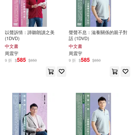
以聲訴情：諦聽朗讀之美
聲聲不息：滋養關係的親子對
(1DVD)
話 (1DVD)
中文書
中文書
周
震宇
周
震宇
585
585
9 折
$
$
650
9 折
$
$
650