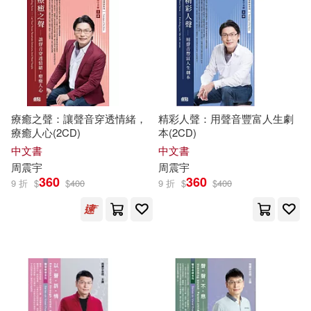
可菲律賓店取(20)
電子書
(可複選)
適合手機平板閱讀(2)
療癒之聲：讓聲音穿透情緒，
精彩人聲：用聲音豐富人生劇
療癒人心(2CD)
本(2CD)
中文書
中文書
周
震宇
周
震宇
其他
(可複選)
360
360
9 折
$
$
400
9 折
$
$
400
現在可購買商品(14)
作者/演唱/譯/編/繪(22)
價格
-
範圍