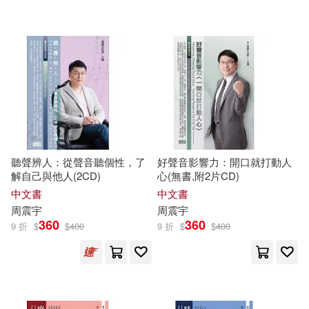
中信出版社(1)
西安電子科技大學出版社(1)
配送方式
(可複選)
可超商取貨(20)
聽聲辨人：從聲音聽個性，了
好聲音影響力：開口就打動人
解自己與他人(2CD)
心(無書,附2片CD)
可海外宅配(20)
中文書
中文書
周
震宇
周
震宇
360
360
9 折
$
$
400
9 折
$
$
400
可港澳店取(20)
可新加坡店取(20)