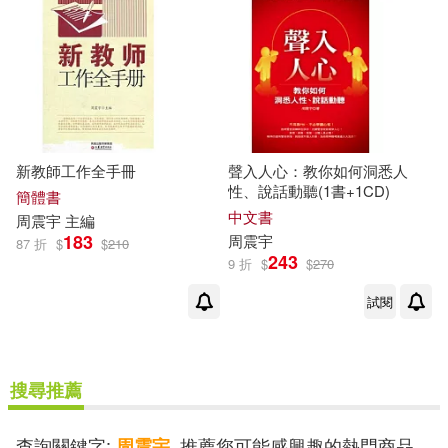
新教師工作全手冊
聲入人心：教你如何洞悉人
性、說話動聽(1書+1CD)
簡體書
中文書
周
震宇
主編
183
周
震宇
87 折
$
$
210
243
9 折
$
$
270
試閱
搜尋推薦
查詢關鍵字:
, 推薦您可能感興趣的熱門商品
周震宇