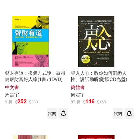
聲財有道：換個方式說，贏得
聲入人心︰教你如何洞悉人
健康財富好人緣(1書+1DVD)
性、說話動听(附贈CD光盤)
中文書
簡體書
周
震宇
周
震宇
252
146
9 折
$
$
280
87 折
$
$
168
試閱
試閱