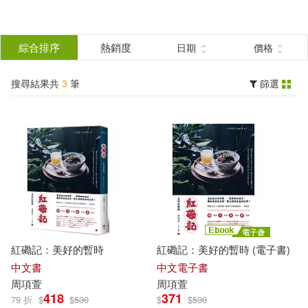
搜
尋
分類
綜合排序
熱銷度
日期
價格
(單選)
結
搜尋結果共
3
筆
篩選
圖書(2)
所有商品(3)
果
電子書(1)
篩
選
展開
作者
(可複選)
紅磡記：美好的暫時
紅磡記：美好的暫時 (電子書)
周項萱(3)
中文書
中文電子書
周
項
萱
周
項
萱
418
371
79 折
$
$
530
$
$
530