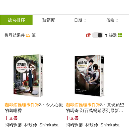
搜
尋
分類
綜合排序
熱銷度
日期
價格
(單選)
結
搜尋結果共
22
筆
篩選
圖書(14)
所有商品(22)
果
電子書(8)
篩
選
展開
作者
(可複選)
咖啡館
推理事件簿
3：令人心慌
咖啡館
推理事件簿
8：實現願望
岡崎琢磨(18)
的咖啡香
的瑪奇朵(百萬暢銷系列最新續
集)
中文書
中文書
岡崎琢磨
林玟伶
Shirakaba
岡崎琢磨
林玟伶
Shirakaba
（日）岡崎琢磨(3)