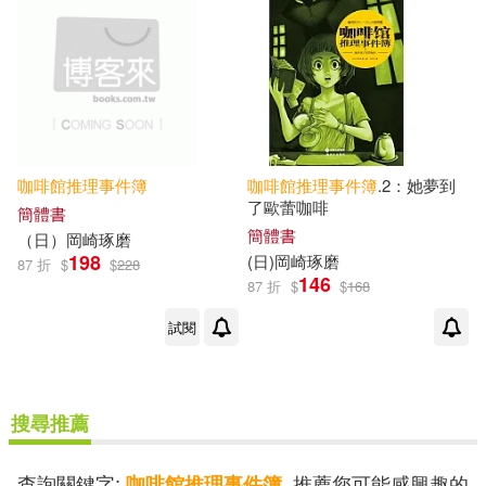
咖啡館
推理事件簿
咖啡館
推理事件簿
.2：她夢到
了歐蕾咖啡
簡體書
簡體書
（日）岡崎琢磨
198
(日)岡崎琢磨
87 折
$
$
228
146
87 折
$
$
168
試閱
搜尋推薦
查詢關鍵字:
, 推薦您可能感興趣的
咖啡館推理事件簿