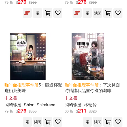
276
276
79 折
$
$
350
79 折
$
$
350
電
電
試閱
(日)岡崎琢磨(1)
出版社
(可複選)
麥田(18)
現代出版社(4)
配送方式
(可複選)
咖啡館
推理事件簿
5：願這杯鴛
咖啡館
推理事件簿
：下次見面
鴦奶茶美味
時請讓我品嘗你煮的咖啡
中文書
中文書
可超商取貨(14)
岡崎琢磨
Shion
Shirakaba
岡崎琢磨
林玟伶
276
211
79 折
$
$
350
66 折
$
$
320
可海外宅配(14)
電
試閱
電
試閱