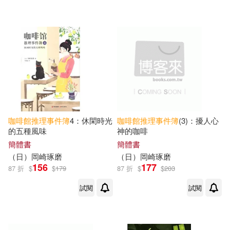
咖啡館
推理事件簿
4：休閑時光
咖啡館
推理事件簿
(3)：擾人心
的五種風味
神的咖啡
簡體書
簡體書
（日）岡崎琢磨
（日）岡崎琢磨
156
177
87 折
$
$
179
87 折
$
$
203
試閱
試閱