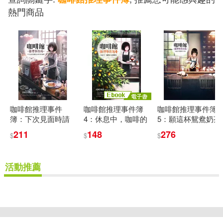
熱門商品
咖啡館推理事件
咖啡館推理事件簿
咖啡館推理事件簿
簿：下次見面時請
4：休息中，咖啡的
5：願這杯鴛鴦奶茶
讓我品嘗你煮的咖
五種風味 (電子書)
美味
211
148
276
$
$
$
啡
活動推薦
重新設定
確認