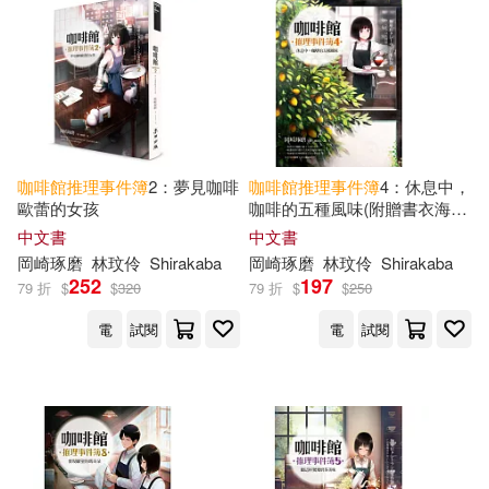
現在可購買商品(16)
價格
-
範圍
咖啡館
推理事件簿
2：夢見咖啡
咖啡館
推理事件簿
4：休息中，
歐蕾的女孩
咖啡的五種風味(附贈書衣海報
「充滿咖啡香的每一天」)
中文書
中文書
岡崎琢磨
林玟伶
Shirakaba
岡崎琢磨
林玟伶
Shirakaba
252
197
79 折
$
$
320
79 折
$
$
250
電
試閱
電
試閱