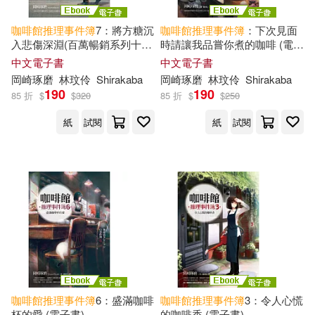
咖啡館
推理事件簿
7：將方糖沉
咖啡館
推理事件簿
：下次見面
入悲傷深淵(百萬暢銷系列十週
時請讓我品嘗你煮的咖啡 (電子
年最新續集) (電子書)
書)
中文電子書
中文電子書
岡崎琢磨
林玟伶
Shirakaba
岡崎琢磨
林玟伶
Shirakaba
190
190
85 折
$
$
320
85 折
$
$
250
紙
試閱
紙
試閱
咖啡館
推理事件簿
6：盛滿咖啡
咖啡館
推理事件簿
3：令人心慌
杯的愛 (電子書)
的咖啡香 (電子書)