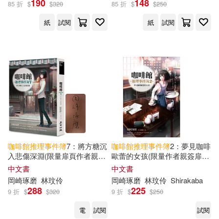
190
148
85 折
$
$
320
85 折
$
$
250
紙
試閱
紙
試閱
咖啡館
推理事件簿
7：將方糖沉
咖啡館
推理事件簿
2：夢見咖啡
入悲傷深淵(限量扉頁作者親簽
歐蕾的女孩(限量作者親簽扉頁
版.百萬暢銷系列十週年最新續
版 加贈書衣海報)
中文書
中文書
集)
岡崎琢磨
林玟伶
岡崎琢磨
林玟伶
Shirakaba
288
225
9 折
$
$
320
9 折
$
$
250
電
試閱
試閱