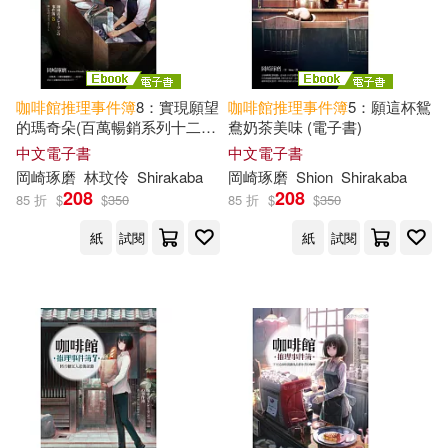
咖啡館
推理事件簿
8：實現願望
咖啡館
推理事件簿
5：願這杯鴛
的瑪奇朵(百萬暢銷系列十二週
鴦奶茶美味 (電子書)
年最新續集) (電子書)
中文電子書
中文電子書
岡崎琢磨
林玟伶
Shirakaba
岡崎琢磨
Shion
Shirakaba
208
208
85 折
$
$
350
85 折
$
$
350
紙
試閱
紙
試閱