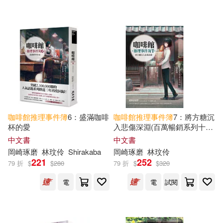
可港澳店取(14)
可新加坡店取(14)
可菲律賓店取(14)
咖啡館
推理事件簿
6：盛滿咖啡
咖啡館
推理事件簿
7：將方糖沉
電子書
(可複選)
杯的愛
入悲傷深淵(百萬暢銷系列十週
年最新續集)
中文書
中文書
適合手機平板閱讀(8)
岡崎琢磨
林玟伶
Shirakaba
岡崎琢磨
林玟伶
221
252
79 折
$
$
280
79 折
$
$
320
電
電
試閱
其他
(可複選)