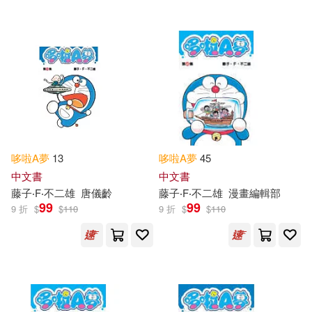
哆啦
A
夢
13
哆啦
A
夢
45
中文書
中文書
藤子‧F‧不二雄
唐儀齡
藤子‧F‧不二雄
漫畫編輯部
99
99
9 折
$
$
110
9 折
$
$
110