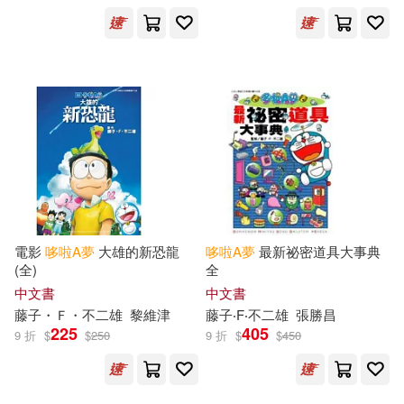
電影
哆啦
A
夢
大雄的新恐龍
哆啦
A
夢
最新祕密道具大事典
(全)
全
中文書
中文書
藤子・Ｆ・不二雄
黎維津
藤子‧F‧不二雄
張勝昌
225
405
9 折
$
$
250
9 折
$
$
450