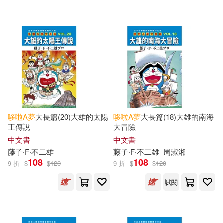
栗原Misaki(1)
毛毛蟲、Mr.Pig、凹司釘、波蘿麵
包、空空那、TOBY、SANA、四小
折……等等(1)
沐清婉(1)
涌井学(1)
漫畫原作/藤子‧F‧不二雄(1)
哆啦
A
夢
大長篇(20)大雄的太陽
哆啦
A
夢
大長篇(18)大雄的南海
王傳說
大冒險
中文書
中文書
漫畫原作／藤子‧F‧不二雄(1)
藤子‧F‧不二雄
藤子‧F‧不二雄
周淑湘
108
108
9 折
$
$
120
9 折
$
$
120
漫畫／藤子．F．不二雄(1)
試閱
當作靖彦(1)
稲原教子(1)