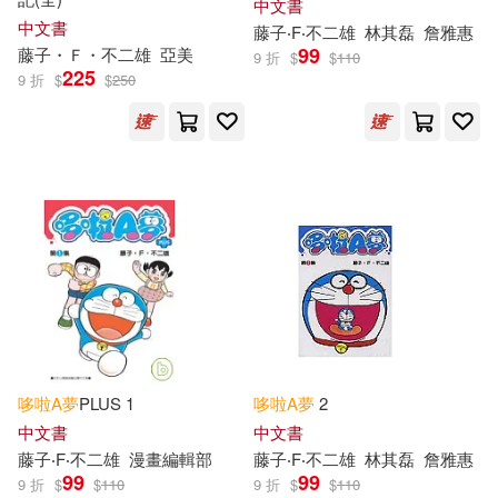
中文書
中文書
藤子‧F‧不二雄
林其磊
詹雅惠
99
藤子・Ｆ・不二雄
亞美
9 折
$
$
110
225
9 折
$
$
250
哆啦
A
夢
PLUS 1
哆啦
A
夢
2
中文書
中文書
藤子‧F‧不二雄
漫畫編輯部
藤子‧F‧不二雄
林其磊
詹雅惠
99
99
9 折
$
$
110
9 折
$
$
110