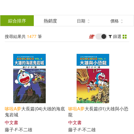
搜
尋
分類
綜合排序
熱銷度
日期
價格
(單選)
結
搜尋結果共
1477
筆
篩選
圖書(725)
所有商品(1477)
果
影音(50)
雜誌(90)
篩
選
家居生活(5)
3C(13)
展開
作者
(可複選)
設計文具(86)
休閒生活(34)
哆啦
A
夢
大長篇(04)大雄的海底
哆啦
A
夢
大長篇(01)大雄與小恐
婦幼生活(69)
餐廚生活(22)
藤子‧F‧不二雄(303)
鬼岩城
龍
中文書
中文書
藤子‧F‧不二雄
藤子‧F‧不二雄
電子票證(42)
鞋包配件(149)
藤子.F.不二雄(184)