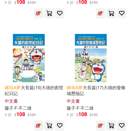
108
108
9 折
$
$
120
9 折
$
$
120
古澤良太(1)
堂山卓見(1)
川村元気(1)
常磐藍(1)
撰文/齋藤孝(1)
撰文／秋山哲茂(1)
日本小學館哆啦A夢工作室(1)
哆啦
A
夢
大長篇(15)大雄的創世
哆啦
A
夢
大長篇(17)大雄的發條
紀日記
城歷險記
中文書
中文書
日本小學館多啦A夢工作室(1)
藤子‧F‧不二雄
藤子‧F‧不二雄
108
108
9 折
$
$
120
9 折
$
$
120
杉田俊介(1)
林建全(1)