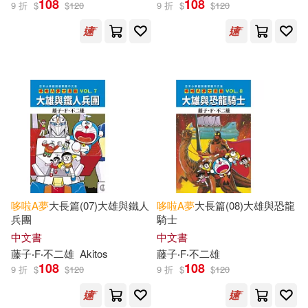
108
108
9 折
$
$
120
9 折
$
$
120
電子書閱讀器(3)
電子書(189)
根華編輯部(84)
展開
藤子．F．不二雄(64)
出版社
(可複選)
日本小學館(59)
青文(471)
吉美學前教育研發組(42)
吉林美術出版社(131)
（日）藤子·F·不二雄(36)
哆啦
A
夢
大長篇(07)大雄與鐵人
哆啦
A
夢
大長篇(08)大雄與恐龍
兵團
騎士
遠流(128)
根華(84)
展開
中文書
中文書
(日)藤子不二雄(35)
藤子‧F‧不二雄
Akitos
藤子‧F‧不二雄
小學館(55)
沙鷗(16)
108
108
9 折
$
$
120
9 折
$
$
120
配送方式
(可複選)
麥原伸太郎(28)
浙江少年兒童出版社(11)