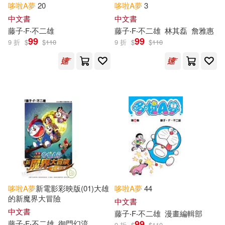
哆啦
A
夢
20
哆啦
A
夢
3
中文書
中文書
藤子‧F‧不二雄
藤子‧F‧不二雄
林其磊
詹雅惠
99
99
9 折
$
$
110
9 折
$
$
110
哆啦
A
夢
新電影彩映版(01)大雄
哆啦
A
夢
44
的新魔界大冒險
中文書
中文書
藤子‧F‧不二雄
漫畫編輯部
99
藤子‧F‧不二雄
御門幻流
9 折
$
$
110