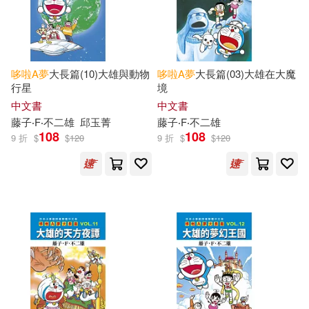
作者/演唱/譯/編/繪(4)
接力出版社(2)
方言文化(2)
岡田康則(4)
價格
-
爆笑文化傳播有限公司(2)
範圍
哆啦
A
夢
大長篇(10)大雄與動物
哆啦
A
夢
大長篇(03)大雄在大魔
全球華語科幻星雲獎組委會(3)
行星
境
萬卷出版公司(2)
鴻基(2)
中文書
中文書
藤子‧Ｆ‧不二雄創作公司(3)
藤子‧F‧不二雄
邱玉菁
藤子‧F‧不二雄
108
108
Warner Classics(1)
9 折
$
$
120
9 折
$
$
120
（日）藤子·F·不二雄（編）(3)
Welcome Music(1)
Kotomi Wada(2)
三谷幸廣(2)
avex CLASSICS(1)
世田谷哆啦Ａ夢研究會(2)
bookland(1)
warner music(1)
安岡定子(2)
宮崎克(2)
スイッチ・パブリッシング(1)