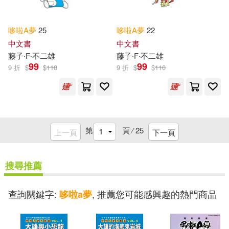
哆啦
A
夢
25
哆啦
A
夢
22
中文書
中文書
藤子‧F‧不二雄
藤子‧F‧不二雄
99
99
9 折
$
$
110
9 折
$
$
110
第
頁 ⁄
25
上一頁
下一頁
搜尋推薦
查詢關鍵字:
, 推薦您可能感興趣的熱門商品
哆啦a夢