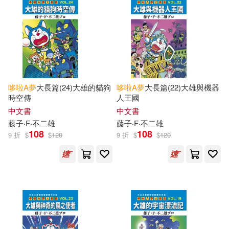
蕭星寒(1)
藤子?F?不二雄(1)
藤子·F·不二雄(1)
藤子‧F‧不二雄創作公司(1)
哆啦
A
夢
大長篇(24)大雄的貓狗
哆啦
A
夢
大長篇(22)大雄與機器
時空傳
人王國
藤子・F・ 不二雄(1)
中文書
中文書
藤子‧F‧不二雄
藤子‧F‧不二雄
108
108
9 折
$
$
120
9 折
$
$
120
藤子．Ｆ．不二雄(1)
藤赤正人(1)
藤野英人(1)
角色原作／藤子‧F‧不二雄(1)