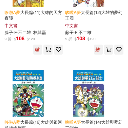
小學館 哆拉A夢工作室(2)
哆啦
A
夢
大長篇(11)大雄的天方
哆啦
A
夢
大長篇(12)大雄的夢幻
ヤマハミュージックメディア(1)
夜譚
王國
中文書
中文書
小林奨(2)
漫畫編輯部(2)
藤子‧F‧不二雄
林其磊
藤子‧F‧不二雄
中國友誼出版公司(1)
108
108
9 折
$
$
120
9 折
$
$
120
福島直浩(2)
肘岡誠(2)
今周刊(1)
典藏藝術家庭(1)
藤‧子‧F不二雄(2)
大新書局(1)
大石(1)
(日)藤子·F·不二雄(1)
宜新文化(1)
Anna Marie Farrier(1)
山東畫報出版社(1)
Glen Farrier(1)
Shin-ei(1)
布克文化(1)
文經社(1)
哆啦
A
夢
大長篇(16)大雄與銀河
哆啦
A
夢
大長篇(14)大雄與夢幻
超特快列車
三劍士