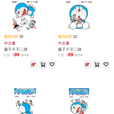
哆啦
A
夢
39
哆啦
A
夢
32
中文書
中文書
藤子‧F‧不二雄
藤子‧F‧不二雄
99
99
9 折
$
$
110
9 折
$
$
110