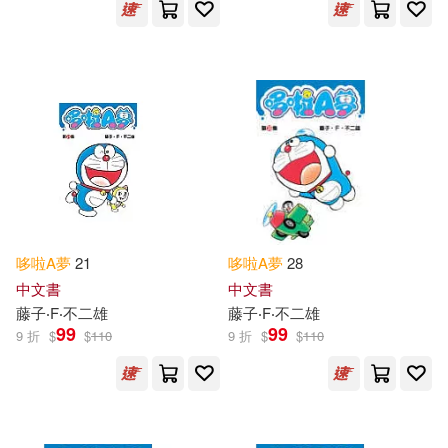
哆啦
A
夢
21
哆啦
A
夢
28
中文書
中文書
藤子‧F‧不二雄
藤子‧F‧不二雄
99
99
9 折
$
$
110
9 折
$
$
110