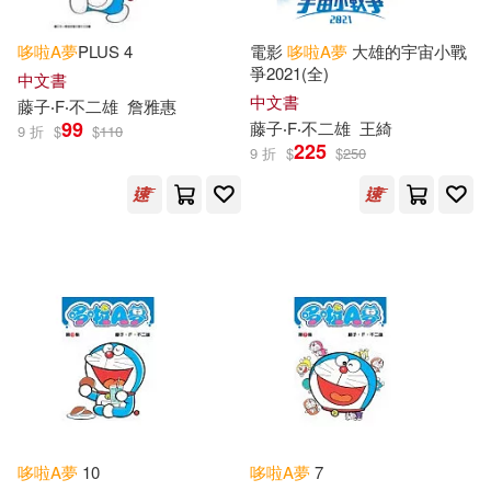
哆啦
A
夢
PLUS 4
電影
哆啦
A
夢
大雄的宇宙小戰
爭2021(全)
中文書
中文書
藤子‧F‧不二雄
詹雅惠
99
藤子‧F‧不二雄
王綺
9 折
$
$
110
225
9 折
$
$
250
哆啦
A
夢
10
哆啦
A
夢
7