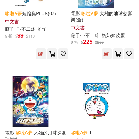
哆啦
A
夢
短篇集PLUS(07)
電影
哆啦
A
夢
大雄的地球交響
樂(全)
中文書
中文書
藤子‧Ｆ‧不二雄
kimi
99
藤子‧F‧不二雄
奶奶姬皮蛋
9 折
$
$
110
225
9 折
$
$
250
電影
哆啦
A
夢
大雄的月球探測
哆啦
A
夢
1
記(全)