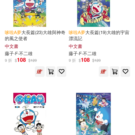
謝豫琦(1)
（日）藤子·F.不二雄原著(1)
哆啦
A
夢
大長篇(23)大雄與神奇
哆啦
A
夢
大長篇(19)大雄的宇宙
（日）藤子·F.不二雄，（日）岡田
的風之使者
漂流記
康則(1)
中文書
中文書
藤子‧F‧不二雄
藤子‧F‧不二雄
（日）藤子•F•不二雄(1)
108
108
9 折
$
$
120
9 折
$
$
120