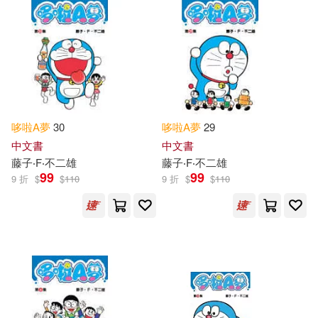
哆啦
A
夢
30
哆啦
A
夢
29
中文書
中文書
藤子‧F‧不二雄
藤子‧F‧不二雄
99
99
9 折
$
$
110
9 折
$
$
110