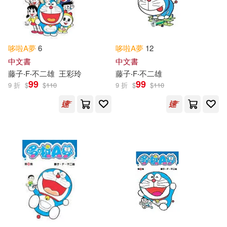
哆啦
A
夢
6
哆啦
A
夢
12
中文書
中文書
藤子‧F‧不二雄
王彩玲
藤子‧F‧不二雄
99
99
9 折
$
$
110
9 折
$
$
110