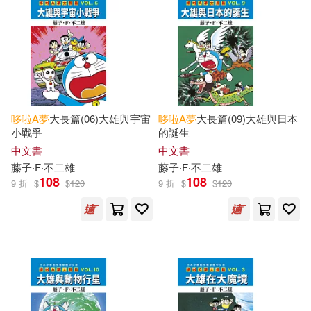
星星文化編繪(6)
二十一世紀出版社(3)
電子書
(可複選)
編撰／日本小學館(6)
吉林攝影出版社(3)
好頭腦(3)
適合手機平板閱讀(7)
星星文化(5)
田中道明(5)
小學館集英社プロダクション(3)
哆啦
A
夢
大長篇(06)大雄與宇宙
哆啦
A
夢
大長篇(09)大雄與日本
適合平板閱讀(182)
小戰爭
的誕生
藤子・F・不二雄(5)
中文書
中文書
遠見天下(3)
免費電子書(2)
藤子‧F‧不二雄
藤子‧F‧不二雄
(日)藤子.F.不二雄(4)
108
108
9 折
$
$
120
9 折
$
$
120
Linfair Records Limited(2)
[日]小林敢治郎(4)
其他
(可複選)
博峰文化(2)
又水(2)
[日]藤子·F.不二雄(4)
現在可購買商品(774)
大風文創(2)
巨思(2)
吉美幼兒早教研發組(4)