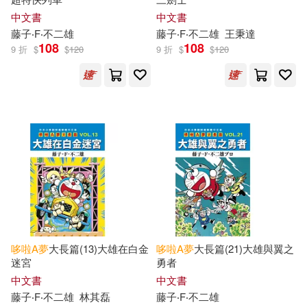
Shin-ei 動畫(1)
Wonderfy(1)
中文書
中文書
果實出版社(1)
藤子‧F‧不二雄
藤子‧F‧不二雄
王秉達
108
108
マッキャグ五藤ゆかり(1)
9 折
$
$
120
9 折
$
$
120
江蘇科學技術出版社(1)
ヴァージル藤本典子(1)
湖南美術出版社(1)
滾石(1)
五島正一郎(1)
伊藤公志(1)
華藝娛樂(1)
風潮音樂(1)
佐藤大(1)
麥田(1)
全球華語科幻星雲獎組委會編(1)
哆啦
A
夢
大長篇(13)大雄在白金
哆啦
A
夢
大長篇(21)大雄與翼之
凌明玉(1)
迷宮
勇者
中文書
中文書
藤子‧F‧不二雄
林其磊
藤子‧F‧不二雄
原作：藤子‧F‧不二雄(1)