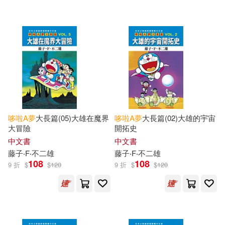
可超商取貨(1065)
廣東星星文化有限公司(12)
大連理工大學出版社(10)
可海外宅配(1014)
（日）藤子·F.不二雄(10)
フェアリー(8)
三采(8)
可港澳店取(869)
漫畫／藤子‧F‧不二雄(9)
上人(8)
大好文化企業社(8)
可新加坡店取(864)
管家琪(8)
哆啦
A
夢
大長篇(05)大雄在魔界
哆啦
A
夢
大長篇(02)大雄的宇宙
長春出版社(8)
台聖(7)
大冒險
開拓史
可菲律賓店取(872)
藤子・Ｆ・不二雄(8)
中文書
中文書
小奇兵(6)
希伯崙(6)
藤子‧F‧不二雄
藤子‧F‧不二雄
108
108
9 折
$
$
120
9 折
$
$
120
基礎早教編寫組(7)
上市日期
(可複選)
車庫娛樂(6)
Universal(5)
藤子‧Ｆ‧不二雄(7)
賀奕(7)
一個月內上市新品(15)
慕客館(5)
SONY MUSIC(3)