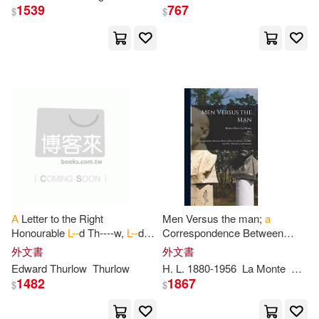
1539
767
$
$
James L./ Johnson(101)
Harpercollins(36)
Joseph(101)
Mitchell(101)
Macmillan Higher Education(36)
R. Hal/ Gross(101)
Renouf Pub Co Ltd(36)
W. L.(101)
Simon & Schuster(36)
Michael P./ Cohen(100)
アシェット・コレクションズ・ジ
ャパン(36)
A
Letter to the Right
Men Versus the man;
a
Honourable
L--
d Th----w,
L--
d
Correspondence Between
Morgan(100)
Nancy L.(100)
H--h
C--------r of E----d, &c. &c.
Robert Rives La Monte,
華研(36)
外文書
外文書
&c
Socialist, and
H.L
. Mencken,
Edward Thurlow
Thurlow
H
.
L
. 1880-1956
La Monte
Menc
Individualist
Palmer(100)
Buchman(99)
1482
1867
$
$
Jones & Bartlett Learning(35)