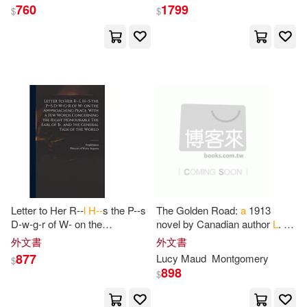
760
1799
$
$
Hudson(136)
Martini(136)
McFarland & Co Inc Pub(55)
Robinson(136)
Greenwood Pub Group(53)
David A.(135)
Turner(135)
W W Norton & Co Inc(52)
Barbara L.(134)
滾石(52)
Marvin L./ Beecher(134)
Univ of Chicago Pr(51)
Letter to Her R--
l
H--
s the P--s
The Golden Road:
a
1913
D-w-g-r of W- on the
novel by Canadian author
L
. M.
Ronald L.(133)
Rose(133)
Appproaching Peace. With
a
Montgomery. As
a
child,
外文書
外文書
harmonia mundi(51)
Few Words Concerning the
Montgomery learned many
877
Lucy Maud
Montgomery
$
Right
stories from her
Susan L.(133)
898
$
B & H Espanol(49)