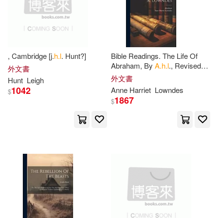
Kingsley(172)
Tamara(171)
Tate Pub & Enterprises Llc(75)
Bailey(169)
Charles L.(169)
Charles C Thomas Pub Ltd(74)
, Cambridge [j.
h.l
. Hunt?]
Bible Readings. The Life Of
Abraham, By
A.h.l
., Revised
外文書
Peter H.(169)
Janice L.(167)
By R. Lowndes
外文書
Hunt
Leigh
Random House Inc(73)
1042
Anne Harriet
Lowndes
$
1867
$
M.D. (EDT)(167)
Milne(165)
L a Theatre Works(72)
L. J.(163)
Lewis(163)
Penguin USA(71)
White(162)
H. W.(161)
Carolina Academic Pr(69)
401books(159)
Sayce(159)
South-Western Pub(69)