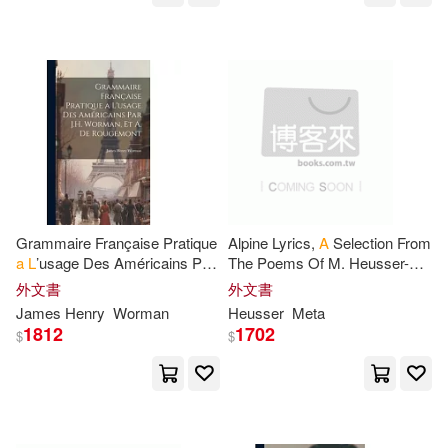
Hachette Book Group(24)
L. Frank(80)
Murphy(80)
Human Kinetics(24)
Paul H.(80)
Richardson(80)
Sterling Pub Co Inc(24)
Barker(79)
Day(79)
Thieme Medical Pub(24)
Gilbert(79)
Inigo(79)
Grammaire Française Pratique
Alpine Lyrics,
A
Selection From
a
L
’usage Des Américains Par
The Poems Of M. Heusser-
Thomas Nelson Inc(24)
J.
H
. Worman, Et
A
. De
schweizer, Tr. By
H.l.l
外文書
外文書
Rougemont
Larson(79)
Madeleine(79)
James Henry
Worman
Heusser
Meta
Trafford on Demand Pub(24)
1812
1702
$
$
Marcus L.(79)
Mark(79)
Amer Psychological Assn(23)
Russell(79)
Sharon L.(79)
Amer Society of Civil Engineers(2