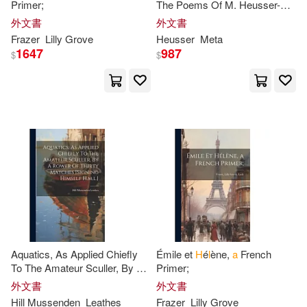
Mosby Inc(28)
瑋秦出版(28)
Primer;
The Poems Of M. Heusser-
schweizer, Tr. By
H.l.l
外文書
外文書
Stephens(85)
Edward(84)
HARPERCOLLINS PUBLISHERS
Frazer
Lilly Grove
Heusser
Meta
UK(27)
1647
987
$
$
K. H.(84)
Landwirt(84)
Motorbooks Intl(27)
Stone(84)
Terry L.(84)
Createspace(26)
Ward(84)
Brooks(83)
Distributed Art Pub Inc(26)
Creations(83)
Fletcher(83)
ECM(26)
Fox(83)
Lial(83)
Penguin Group UK(26)
Aquatics, As Applied Chiefly
Émile et
H
é
l
ène,
a
French
To The Amateur Sculler, By
A
Primer;
Margret(83)
Davies(82)
Rower Of Thirty Matches
外文書
外文書
Waveland Pr Inc(26)
[signing Himself
H.m.l
.]
Hill Mussenden
Leathes
Frazer
Lilly Grove