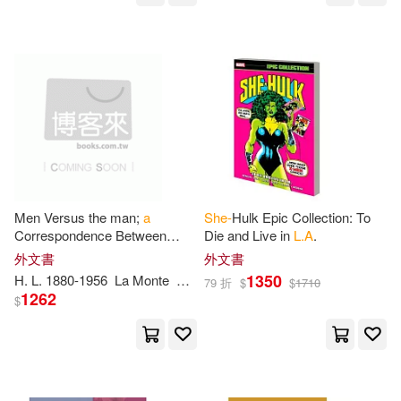
L. S.(99)
Pocket Books(35)
Patricia Cline/ Stage(99)
Random House Childrens Books(3
5)
R.N.(98)
López(97)
W B Saunders Co(35)
Fisher(96)
Frederic H.(96)
天下文化(35)
Men Versus the man;
a
She-
Hulk Epic Collection: To
Howard(96)
Perry(96)
Correspondence Between
Die and Live in
L.A
.
Amer Mathematical Society(34)
Robert Rives La Monte,
外文書
外文書
Socialist, and
H.L
. Mencken,
S. H.(96)
T. H.(95)
1350
H
.
L
. 1880-1956
La Monte
Mencken
Robert Rives
79 折
$
$
1710
Individualist
Atlasbooks Dist Serv(34)
1262
$
Cohen(94)
Gregory L.(94)
Brilliance Audio Lib Edn(34)
Joseph H.(94)
Beck(93)