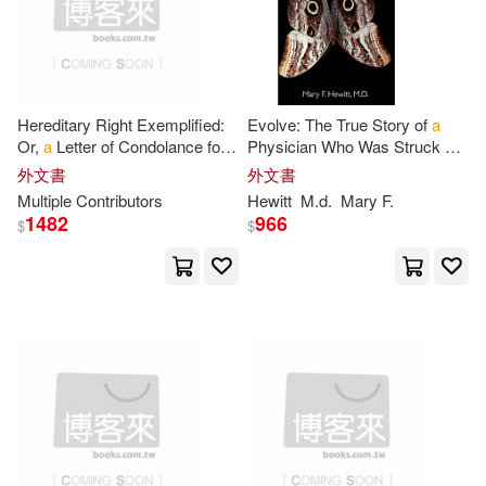
Sarah L.(118)
Collins(117)
John Benjamins Pub Co(40)
Frank H.(117)
H. S.(116)
Pearson(40)
Hereditary Right Exemplified:
Evolve: The True Story of
a
Or,
a
Letter of Condolance for
Physician Who Was Struck by
Press(116)
Yeager(116)
Mr. Ed---d C--
l
to his son
H---
y,
Lightning, the Shaman
She
外文書
外文書
Trans Tech Pubn(40)
Upon his Late Discipline
Befriended, and the Healing
Multiple Contributors
Hewitt
M.d.
Mary F.
That
1482
966
John A.(115)
Carter(114)
$
$
Ios Pr Inc(39)
Paul(114)
Benjamin(113)
Pub Group West(39)
Edwards(113)
Hill(113)
Xlibris Corp(39)
Mary L.(113)
Books(111)
環球 Verve(39)