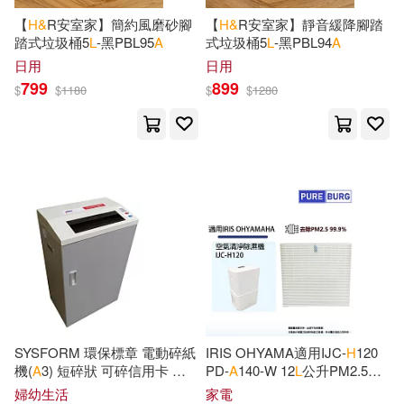
作者/演唱/譯/編/繪(9)
Springer Verlag(177)
【
H&
R安室家】簡約風磨砂腳
【
H&
R安室家】靜音緩降腳踏
踏式垃圾桶5
L
-黑PBL95
A
式垃圾桶5
L
-黑PBL94
A
L. T.(304)
Jackson(296)
價格
-
日用
日用
Thomson Learning(176)
範圍
799
899
$
$
1180
$
$
1280
C. L.(293)
Davis(288)
Edwin Mellen Pr(166)
David H.(278)
愛貝克思(166)
Michael H.(268)
McGraw-Hill(160)
Mencken(257)
Addison-Wesley(157)
Haggard(254)
William(245)
Nova Science Pub Inc(149)
SYSFORM 環保標章 電動碎紙
IRIS OHYAMA適用IJC-
H
120
機(
A
3) 短碎狀 可碎信用卡 光
PD-
A
140-
W 12
L
公升PM2.5空
Anderson(243)
碟片 310mm 3.9*36mm 20張
氣清淨除濕機HEPA替換用濾
婦幼生活
家電
Bedford/st Martins(148)