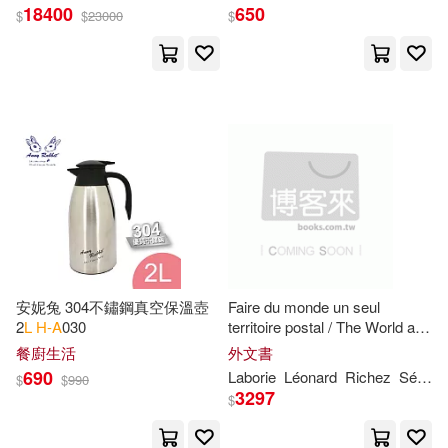
65
L
/台 3120
H
網濾心
18400
650
$
$
23000
$
Journals(241)
Sage Pubns(131)
Jennifer L.(240)
S. L.(239)
SECRET MUSIC(128)
L. M.(238)
Martin(238)
B & H Pub Group(127)
Thomas H.(232)
Hall(227)
West Academic(119)
H. Rider(226)
Natl Book Network(115)
安妮兔 304不鏽鋼真空保溫壺
Faire du monde un seul
2
L
H-A
030
territoire postal / The World as
George H.(225)
a
’Single Postal Territory’:
餐廚生活
外文書
Warner Classics(113)
L
’Union postale universelle
690
Laborie
L
éonard
Richez
Sébastien
$
$
990
dans
l
3297
Bittinger(222)
Charles(222)
$
Cambridge Univ Pr(106)