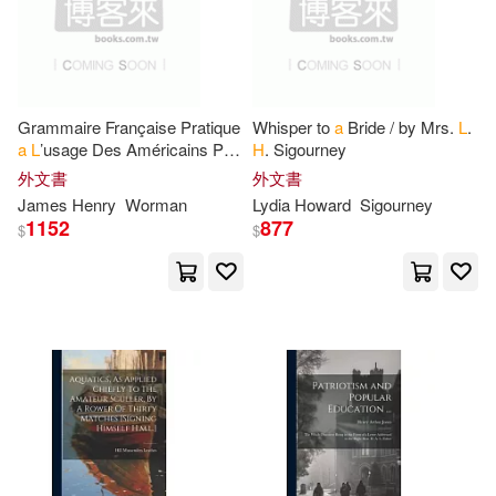
Ironside(90)
W.(90)
時報出版(32)
青文(32)
H. D.(89)
Hart(89)
CRC Pr I Llc(31)
Grammaire Française Pratique
Whisper to
a
Bride / by Mrs.
L
.
a
L
’usage Des Américains Par
H
. Sigourney
Hinkle(89)
M.(89)
J.
H
. Worman, Et
A
. De
外文書
外文書
Continuum Intl Pub Group(31)
Rougemont
James Henry
Worman
Lydia Howard
Sigourney
1152
877
Mark L.(89)
P. L.(89)
$
$
Membran(30)
Sandra L.(89)
Stylus Pub Llc(30)
Stephen H.(89)
TMEplus(30)
Susan H.(89)
C.(88)
Trafalgar Square(30)