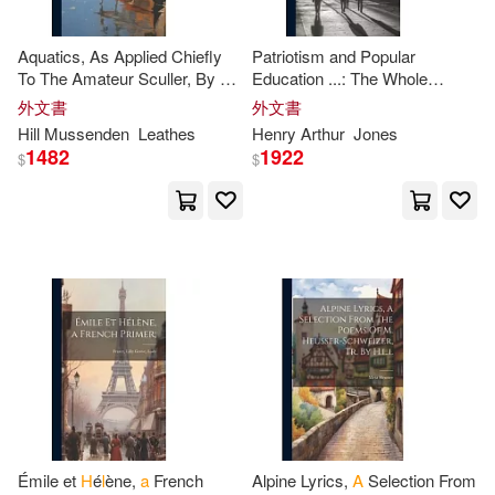
Courtney L.(88)
venus(30)
音樂之橋(30)
Aquatics, As Applied Chiefly
Patriotism and Popular
Christopher L.(87)
To The Amateur Sculler, By
A
Education ...: The Whole
Tantor Media Inc(29)
Rower Of Thirty Matches
Discourse Being in the Form of
外文書
外文書
[signing Himself
H.m.l
.]
a
Letter Addressed to the Right
Hill Mussenden
Leathes
Henry Arthur
Jones
Foster(87)
Frank(87)
Hon.
H
1482
1922
Univ of North Carolina Pr(29)
$
$
Linda L.(87)
Vicki L.(87)
勞動部及職業安全衛生研究所(29)
Bell(86)
Cody(86)
Coronet Books Inc(28)
Cole(86)
H. R.(86)
Harlequin Books(28)
Hunt(86)
Peter L.(86)
MELODIYA(28)
Ph.d.(86)
William C.(86)
Émile et
H
é
l
ène,
a
French
Alpine Lyrics,
A
Selection From