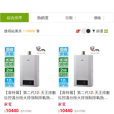
搜
尋
分類
綜合排序
熱銷度
日期
價格
(單選)
結
搜尋結果共
114906
筆
篩選
所有商品(114906)
果
圖書(104404)
影音(4501)
篩
選
雜誌(125)
售票網(1)
展開
作者
(可複選)
美妝(54)
服飾(2153)
【喜特麗】第二代12
L
天王排數
【喜特麗】第二代12
L
天王排數
家居生活(220)
美食(64)
A. L.(1447)
H.(954)
位控溫分段火排強制排氣熱水
位控溫分段火排強制排氣熱水
器JT-
H
1220
A
(桶裝瓦斯專用)
器JT-
H
1220
A
(天然瓦斯專用)
家電
家電
10440
10440
$
$
11700
$
$
11700
3C(1392)
家電(221)
A. H.(913)
H. A.(872)