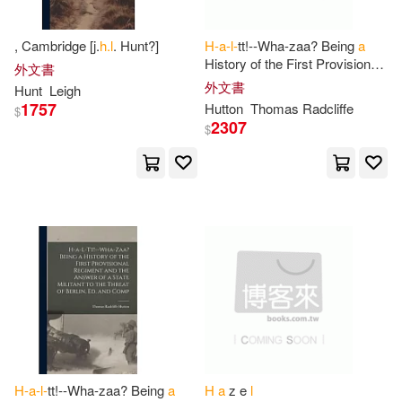
Young(158)
Green(157)
Texas A & M Univ Pr(68)
, Cambridge [j.
h.l
. Hunt?]
H-a-l-
tt!--Wha-zaa? Being
a
Peterson(157)
R. H.(156)
History of the First Provisional
外文書
Regiment and the Answer of
a
映象國際多媒體(68)
外文書
Hunt
Leigh
State Militant to the Threat
1757
Hutton
Thomas Radcliffe
$
H. C.(155)
Kerry H.(153)
2307
$
Alfred Pub Co(67)
Baker(152)
Michael(152)
Elsevier Science Ltd(67)
Gary L.(151)
Aspen Pub(66)
Multiple Contributors(150)
B & H Books(65)
Adams(149)
H. J.(149)
Brill Academic Pub(65)
H-a-l-
tt!--Wha-zaa? Being
a
H
a
z e
l
III(147)
L. E.(147)