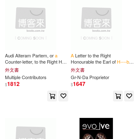
Dover Pubns(44)
Joseph L.(126)
M. H.(126)
Routledge(44)
Daniel H.(125)
Brooks/Cole Pub Co(43)
Alexander(124)
Audi Alteram Partem, or
a
A
Letter to the Right
Thorndike Pr(43)
Counter-letter, to the Right Hon
Honourable the Earl of
H----b---
the E---
l
of
H---ll---
gh, His M-’s
--h
, His M-y’s S-y of S-te for
外文書
外文書
Stephen L.(123)
Wood(122)
P-
l
S-y of S-e for the
the C-
l-
s, on the Present
Multiple Contributors
Gr-N-Da Proprietor
Benjamin-Cummings Pub Co(41)
1812
1647
$
$
Arington(121)
Daniel L.(120)
Mit Pr(41)
B. L.(118)
Kennedy(118)
Paul & Co Pub Consortium(41)
L. L.(118)
Marvin L.(118)
商周出版(41)