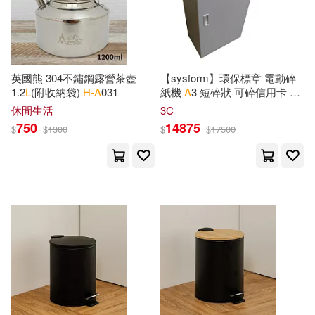
M.D.(400)
John(397)
本週上市新品(32)
Lippincott Williams & Wilkins(296)
R. L.(389)
J. H.(385)
Createspace Independent Pub(24
0)
電子書
英國熊 304不鏽鋼露營茶壺
【sysform】環保標章 電動碎
(可複選)
1.2
L
(附收納袋)
H-A
031
紙機
A
3 短碎狀 可碎信用卡 光
H. a.(340)
James(338)
碟片 65
L
/台 3120
H
Oxford Univ Pr(203)
休閒生活
3C
適合手機平板閱讀(177)
750
14875
$
$
1300
$
$
17500
Williams(337)
Elsevier Science Health Science di
v(199)
適合平板閱讀(98)
Charles H.(329)
McGraw-Hill College(196)
William L.(326)
Wilson(326)
其他
(可複選)
West Group(189)
Moore(319)
Richard L.(316)
現在可購買商品(58295)
Linfair Records Limited(179)
Miller(312)
Michael L.(311)