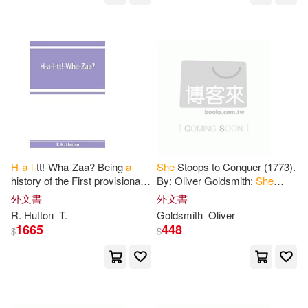
Edward L.(132)
David Brown Book Co(49)
L’Amour(132)
Johns Hopkins Univ Pr(49)
George L.(131)
J.(131)
William H Sadlier(49)
Watson(131)
Steven L.(130)
Replica Books(48)
H-a-l-
tt!-Wha-Zaa? Being
a
She
Stoops to Conquer (1773).
Walker(130)
Evans(129)
history of the First provisional
By: Oliver Goldsmith:
She
Lerner Pub Group(47)
regiment and the answer of
a
Stoops to Conquer is
a
外文書
外文書
state militant to the threat
comedy by the Anglo-Irish
H. B.(129)
L(129)
R. Hutton
T.
Goldsmith
Oliver
author Oliver
1665
448
Capstone Pr Inc(44)
$
$
Roark(129)
Edward H.(128)
Computational Mechanics(44)
Notizbucher(127)