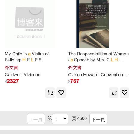
3)
Stewart(79)
Shaw(78)
Bantam Dell Pub Group(23)
Tozer(78)
Ellis(77)
Blackstone Audio Inc(23)
L. P.(77)
Morris(77)
Intl Specialized Book Service Inc(2
My Child Is
a
Victim of
The Responsibilities of Woman
3)
Bullying:
H
E
L
P !!!
/
a
Speech by Mrs. C.
L.H
.
Nichols, at the Woman’s
Clarke(76)
Hubbard(76)
外文書
外文書
Rights Convention, Worcester,
Iuniverse Inc(23)
Caldwell
Vivienne
Clarina Howard
Convention
Nich
October
2327
767
$
$
Steven H.(76)
Bullen(75)
Jones & Bartlett Pub(23)
Cram101 Textbook Reviews(75)
Thomson Learning College(23)
第
頁 ⁄
500
上一頁
下一頁
G.(74)
H. A./ Rey(74)
重新設定
確認
Turtleback Books(23)