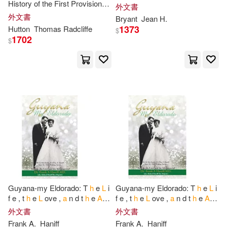
History of the First Provisional
Taylor & Francis(63)
外文書
Regiment and the Answer of
a
外文書
Bryant
Jean
H
.
State Militant to the Threat
Louis(144)
Jeffrey L.(143)
1373
Hutton
Thomas Radcliffe
$
Wadsworth Pub Co(60)
1702
$
G. L.(142)
Parker(141)
Random House(59)
Donald L.(140)
King(139)
Fleming H Revell Co(58)
Campbell(138)
Peter Lang Pub Inc(57)
Judith A.(138)
Hélène(137)
Blackwell Pub(56)
Karen L.(137)
Kimberly(137)
Guyana-my Eldorado: T
h
e
L
i
Guyana-my Eldorado: T
h
e
L
i
Academic Pr(55)
f e , t
h
e
L
ove ,
a
n d t
h
e
A
d
f e , t
h
e
L
ove ,
a
n d t
h
e
A
d
ve n t u r e s of Dr Frank
A
ve n t u r e s of Dr Frank
A
Margret/ Rey(137)
外文書
外文書
Haniff, MD.(aka Abdool
Haniff, MD.(aka Abdool
Houghton Mifflin College Div(55)
Frank
A
.
Haniff
Frank
A
.
Haniff