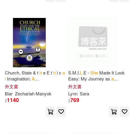
Porter(220)
Meade(217)
彗智(99)
Richard H.(216)
David(213)
Houghton Mifflin Harcourt(97)
Harris(211)
D. L.(208)
Kendall Hunt Pub Co(95)
Clark(207)
George(206)
Independent Pub Group(94)
Church, State & t
h
e E t
h
i c
a
S.M.I.
L.
E -
She
Made It Look
Anonymous(201)
Lee(196)
l
Imagination:
A
Easy: My Journey as
a
Houghton Mifflin(89)
Phenomenological Study of
Walking Quadriplegic
外文書
外文書
Christian, Cultural and
Biar
Zechariah Manyok
Lynn
Sara
Taylor(196)
C. H.(194)
Constitutional
1140
769
$
$
St Martins Pr(86)
Nelson(192)
E. L.(190)
Author Solutions(84)
H. P.(190)
Henry(189)