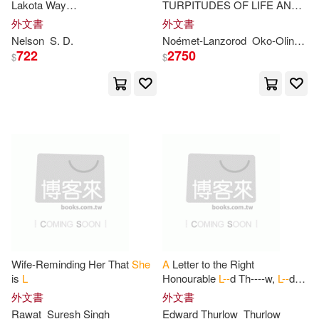
Yale Univ Pr(38)
Lakota Way
TURPITUDES OF LIFE AND
(Wamákashka?’iya: Lakhó
l
SHE
SHINES LIKE
A
SUN in
外文書
外文書
H. M.(107)
Notebooks(107)
Wichó
h
’
a
? Ki?) (
a
Picture
ENGLISH: ODE À
L
’AMOUR
Nelson
S. D.
Noémet-Lanzorod
Oko-Olingoba
博樂伯樂(38)
極光(38)
Book): The Lakota Way (
a
ET LES TURPITUDES DE LA
722
2750
$
$
Picture
Cbd(106)
H. E.(106)
Midpoint Trade Books Inc(37)
Peter(106)
Baum(105)
Naxos(37)
Daniel(104)
Laura L.(104)
Univ of California Pr(37)
Paul L.(104)
Judi L.(103)
機械工業出版社(37)
麥田(37)
Richard(103)
French(102)
Elsevier Science Health Science(3
Wife-Reminding Her That
She
A
Letter to the Right
6)
is
L
Honourable
L--
d Th----w,
L--
d
Gordon(102)
Lawrence(102)
H--h
C--------r of E----d, &c. &c.
外文書
外文書
&c
Guilford Pubn(36)
Rawat
Suresh Singh
Edward Thurlow
Thurlow