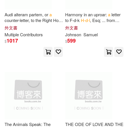
Joanna H. Peterson(111)
Abingdon Pr(38)
Audi alteram partem, or
a
Harmony in an uproar:
a
letter
L’Engle(111)
G. H.(110)
counter-letter, to the Right Hon
to F-d-k
H-d-l
, Esq; ... from
Booksurge Llc(38)
the E---
l
of
H---ll---
gh, His M-’s
Hurlothrumbo Johnson, Esq; ...
外文書
外文書
P-
l
S-y of S-e for the
Multiple Contributors
Johnson
Samuel
Gray(110)
H. H.(110)
1017
599
$
$
F a Davis Co(38)
Ph.D. (EDT)(109)
Geological Society Pub House(38)
Bennett(108)
E. H.(108)
Ingram Pub Services(38)
L. C.(108)
Marshall(108)
Intellect L & D E F A E(38)
Meyer(108)
Sr.(108)
Penguin Group USA(38)
Cooper(107)
Gifts(107)
The Animals Speak: The
THE ODE OF LOVE AND THE