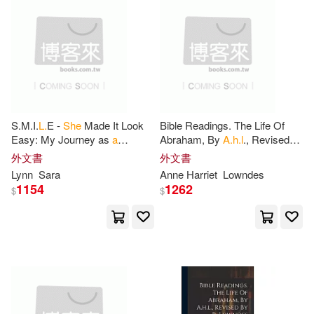
Edward Elgar Pub(83)
Brian L.(188)
K. L.(184)
Rowman & Littlefield Pub Inc(83)
Thompson(184)
Allen(183)
Zondervan(82)
Scott(182)
T. L.(182)
S.M.I.
L.
E -
She
Made It Look
Bible Readings. The Life Of
Brilliance Audio(81)
Easy: My Journey as
a
Abraham, By
A.h.l
., Revised
Walking Quadriplegic
By R. Lowndes
外文書
外文書
Roberts(181)
Witt(179)
Lynn
Sara
Anne Harriet
Lowndes
Deutsche Grammophon(79)
1154
1262
$
$
Robert(178)
Guerber(177)
Bt Bound(78)
Wright(175)
Thomas L.(174)
Baker Pub Group(76)
H(173)
D. H.(172)
Paul H Brookes Pub Co(75)