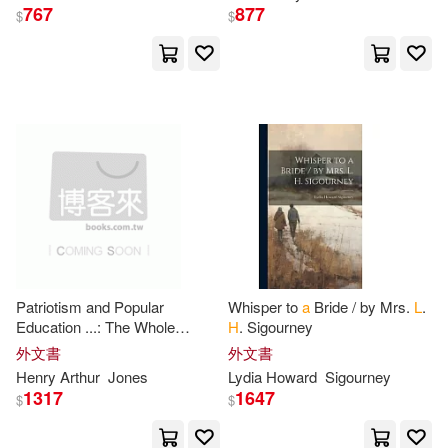
767
877
$
$
Ford(82)
Hamilton(82)
三采(26)
台灣角川(26)
Henry H.(82)
Pierce(82)
Associated Univ Pr(25)
Beecher(81)
Frank L.(81)
Consortium Book Sales & Dist(25)
Holmes(81)
Janet L.(81)
F A Davis Co(25)
Jerry L.(81)
Johnston(81)
Information Age Pub Inc(25)
Patriotism and Popular
Whisper to
a
Bride / by Mrs.
L
.
Simon(81)
A. A.(80)
Education ...: The Whole
H
. Sigourney
Omnigraphics Inc(25)
Discourse Being in the Form of
外文書
外文書
a
Letter Addressed to the Right
Henry Arthur
Jones
Lydia Howard
Sigourney
A. L. O.(80)
E(80)
Hon.
H
1317
1647
$
$
Delmar Pub(24)
John W.(80)
L. D.(80)