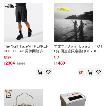
可超商取貨(110351)
有聲書(5)
David L.(588)
James L.(571)
Universal(794)
可海外宅配(109975)
Jones(513)
Rey(468)
Lightning Source Inc(688)
可港澳店取(97187)
Johnson(461)
A.(442)
W H Freeman & Co(463)
The North FaceM TREKKER
羊文学 / D o n’ t L a u g h I t O f
可新加坡店取(96338)
SHORT - AP 男休閒短褲-
f (初回生産限定盤) (CD+BD)
W. H.(438)
James H.(425)
NF0
A
8AV64
H
0
L
黑色
(Hitsujibungaku / D o n’ t L a u
Prentice Hall(354)
服飾
CD
g h I t O f f (Limited Edition)
可菲律賓店取(97443)
2304
1489
$
$
2880
$
(CD+BD))
M. L.(418)
Brown(417)
Cengage Learning(328)
John L.(415)
L. H.(410)
上市日期
(可複選)
John Wiley & Sons Inc(322)
Robert H.(405)
Thomas(405)
一個月內上市新品(722)
warner music(299)