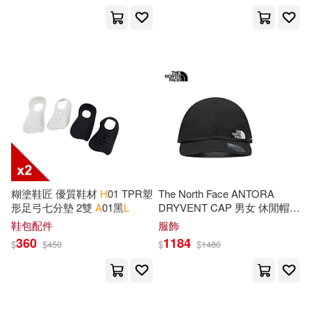
保健(3)
設計文具(302)
H. L.(857)
L. a.(854)
展開
無印良品(2)
日用清潔(99)
L.(770)
William H.(708)
出版社
(可複選)
休閒生活(117)
Smith(663)
Jr.(662)
Ingram(81116)
婦幼生活(199)
L. A.(656)
Publishing(652)
Taylor & Francis Asia Pacific(2723)
糊塗鞋匠 優質鞋材
H
01 TPR塑
The North Face ANTORA
餐廚生活(141)
電子票證(1)
Robert L.(645)
Ph.D.(621)
形足弓七分墊 2雙
A
01黑
L
DRYVENT CAP 男女 休閒帽-
NF0
A
8GMD4
H
0
L-
XL 黑色
SONY MUSIC(1139)
展開
鞋包配件
服飾
360
1184
$
$
450
$
$
1480
鞋包配件(569)
寵物生活(57)
H. G.(615)
Wells(611)
Pearson College Div(1045)
配送方式
(可複選)
玲廊滿藝(1)
電子書(275)
J. L.(601)
John H.(601)
Textstream(868)