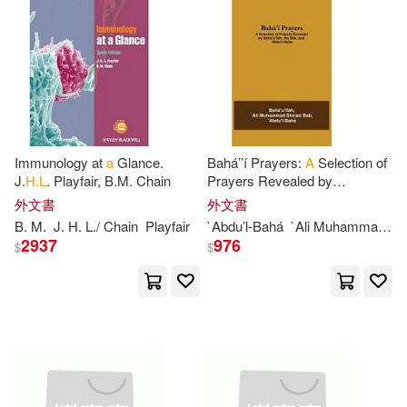
ARC Music(33)
Cook(93)
Hoffman(93)
Love Da Music Taiwan(33)
Jessica H. Mavenport(93)
Palgrave Macmillan(33)
Kenneth L.(93)
L. R.(93)
Immunology at
a
Glance.
Bahá’’í Prayers:
A
Selection of
Ashgate Pub Co(32)
J.
H.L
. Playfair, B.M. Chain
Prayers Revealed by
Bahá’’u’’llá
h
, the Báb, and
外文書
外文書
Murray(93)
Comstock(92)
’’Abdu’’
l-
Bahá
Course Technology Ptr(32)
B. M.
J.
H
.
L
./ Chain
Playfair
`Abdu’
l-
Bahá
`Ali Muhammad Shirazi Bab
2937
976
$
$
Phillips(92)
Eugene H.(91)
Globe Pequot Pr(32)
L. B.(91)
Ross(91)
Univ of Oklahoma Pr(32)
Barnes(90)
Harrison(90)
映象國際多媒體股份有限公司(32)