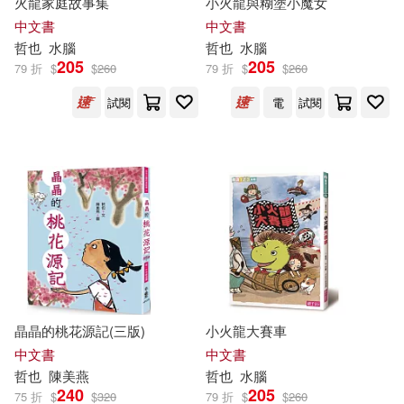
火龍家庭故事集
小火龍與糊塗小魔女
中文書
中文書
小行星幼兒誌(2)
岑澎維(2)
哲也
水腦
哲也
水腦
北京聯合出版公司(2)
205
205
79 折
$
$
260
79 折
$
$
260
市川憂人(2)
南海出版公司(2)
試閱
電
試閱
布魯斯．韋恩斯坦(2)
同心出版社(2)
國際學村(2)
平田哲也(2)
彭萍萍(2)
大呂文化(2)
徳間書店(2)
斐德利克．葛霍(2)
方舟文化(2)
方言文化(2)
曾玉明、謝其濬(2)
日出出版(2)
晨光出版社(2)
晶晶的桃花源記(三版)
小火龍大賽車
中文書
中文書
木村哲也(2)
柳映書(2)
哲也
陳美燕
哲也
水腦
有光文化出版有限公司(2)
240
205
75 折
$
$
320
79 折
$
$
260