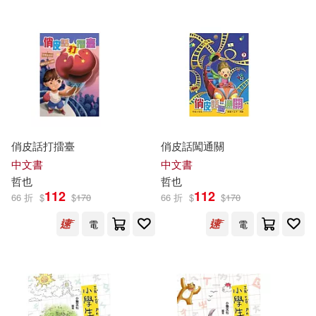
（日）石田哲也(1)
（日）設樂哲也(1)
（日）赤間誠樹(1)
俏皮話打擂臺
俏皮話闖通關
（日）高瀨桃子(1)
中文書
中文書
哲也
哲也
112
112
66 折
$
$
170
66 折
$
$
170
（日）鯰川哲也(1)
電
電
（法）熱拉爾迪那·莫斯納-薩瓦(1)
（漢）司馬遷(1)