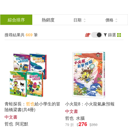
搜
尋
分類
綜合排序
熱銷度
日期
價格
(單選)
結
搜尋結果共
669
筆
篩選
圖書(449)
所有商品(669)
果
影音(7)
雜誌(25)
篩
選
電子書(159)
有聲書(29)
展開
作者
(可複選)
青蛙探長：
哲也
給小學生的冒
小火龍8：小火龍氣象預報
哲也(157)
猿渡哲也(80)
險橋梁書(共4冊)
中文書
中文書
哲也
水腦
276
哲也
阿尼默
79 折
$
$
350
哲也研究室(63)
小柴哲也(31)