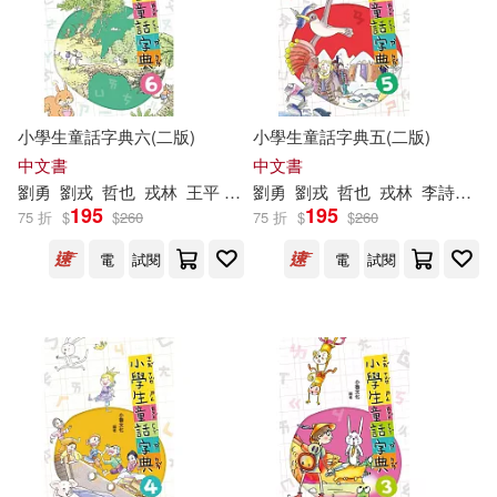
（美）基蘭·塞蒂亞(1)
（美）艾莉森·高普尼克(1)
小學生童話字典六(二版)
小學生童話字典五(二版)
（英）大衛·埃德蒙茲(1)
中文書
中文書
劉勇
劉戎
哲也
戎林
王平
馮艷
劉勇
劉戎
哲也
戎林
李詩鵬工作室
195
195
75 折
$
$
260
75 折
$
$
260
（英）石川哲也(1)
電
試閱
電
試閱