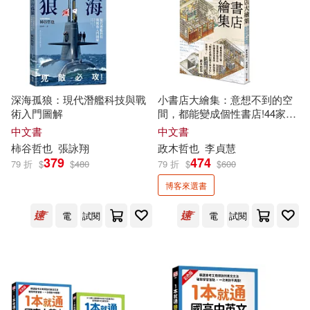
深海孤狼：現代潛艦科技與戰
小書店大繪集：意想不到的空
術入門圖解
間，都能變成個性書店!44家日
本獨立書店、私人圖書館、讀
中文書
中文書
書咖啡廳等閱讀空間測繪觀察
柿谷
哲也
張詠翔
政木
哲也
李貞慧
379
474
79 折
$
$
480
79 折
$
$
600
博客來選書
電
試閱
電
試閱