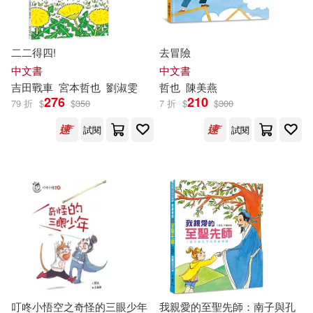
費倫‧吉普森(1)
二二得四!
去冒險
中文書
中文書
賈克黑米．吉黑賀(1)
吉田戰車
宮本
哲也
劉淑雯
哲也
陳美燕
276
210
79 折
$
$
350
7 折
$
$
300
趙鑫珊(1)
鐘文冠(1)
試閱
試閱
長澤壽夫(1)
陳曉雲(1)
陳沛慈(1)
陳衛平(1)
露西・希格爾(1)
飯田哲也(1)
馬銀春(1)
龐建傑，王雄(1)
叮咚小悟空之奇怪的三眼少年
我親愛的至聖先師：南子與孔