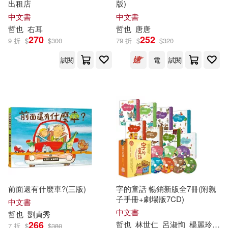
出租店
版)
大和書房(1)
大拓文化(1)
中文書
中文書
吉田哲也(1)
吉田戰車(1)
哲也
右耳
哲也
唐唐
天衛文化(1)
天馬行空(1)
270
252
9 折
$
$
300
79 折
$
$
320
吳甘霖(1)
嚴淑女等(1)
試閱
電
試閱
字畝文化(1)
学芸出版社(1)
堪布竹清嘉措仁波切(1)
宝島社(1)
実業之日本社(1)
塚原哲也(1)
小山丘(1)
岩波書店(1)
大美賀直子、河口哲也(1)
廣西師範大學出版社(1)
大衛‧愛德蒙茲(1)
前面還有什麼車?(三版)
字的童話 暢銷新版全7冊(附親
德謙讓卓(1)
愛貝克思(1)
子手冊+劇場版7CD)
中文書
天衛文化編輯部(1)
中文書
哲也
劉貞秀
文匯出版社(1)
文經社(1)
266
哲也
林世仁
呂淑恂
楊麗玲等
7 折
$
$
380