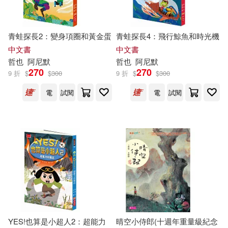
[日]野尻哲也(1)
もねこ(1)
双葉社(1)
台海出版社(1)
主婦之友社(1)
青蛙探長2：變身項圈和黃金蛋
青蛙探長4：飛行鯨魚和時光機
吉林出版集團有限責任公司(1)
中文書
中文書
哲也
阿尼默
哲也
阿尼默
亞曼達‧瑞蕭(1)
佐土 哲也(1)
270
270
9 折
$
$
300
9 折
$
$
300
吉林文史出版社(1)
電
試閱
電
試閱
佐土哲也(1)
侯維玲(1)
唐山出版社(1)
克里斯多夫．貝爾頓(1)
四川文藝出版社(1)
内海哲也(1)
千田嘉博(1)
國防工業出版社(1)
吉村清子(1)
外語教學與研究出版社(1)
YES!也算是小超人2：超能力
晴空小侍郎(十週年重量級紀念
吉爾達‧威廉姆斯(1)