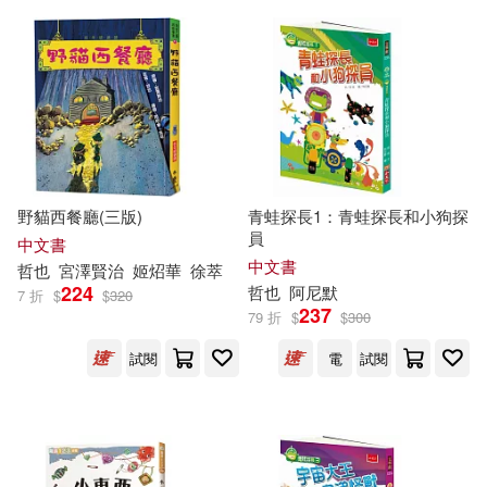
貝塔(2)
Capriccio(1)
金秀映(2)
金範俊(2)
OKAPI閱讀生活誌(1)
阿蘭(2)
（日）山本哲也(2)
SONY MUSIC(1)
（日）鈴木哲也(2)
Universal(1)
野貓西餐廳(三版)
青蛙探長1：青蛙探長和小狗探
員
中文書
(日) 鈴木哲也(1)
中文書
哲也
宮澤賢治
姬炤華
徐萃
上海三聯書店(1)
世茂(1)
224
哲也
阿尼默
7 折
$
$
320
237
79 折
$
$
300
(日) 鯰川哲也(1)
中國三峽出版社(1)
試閱
電
試閱
(日)(魚佔)川哲也(1)
中國商業出版社(1)
(日)江幡哲也(1)
中國財政經濟出版社(1)