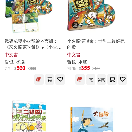
遼寧科學技術出版社(1)
洪謙著(1)
湯淺愛(1)
邦聯文化(1)
重慶出版社(1)
王文華(1)
鏡好聽(1)
歡樂成雙小火龍繪本套組：
小火龍演唱會：世界上最好聽
王淑芬、哲也、林世仁、管家琪周
《來火龍家吃飯!》+《小火龍
的歌
姚萍、賴曉珍、王家珍 王文華、張
演唱會》(書+CD)首刷版贈
中文書
中文書
香港大學美術博物館(1)
家驊、兔子波西(1)
【作繪者簽繪祝福明信片(一套
哲也
水腦
哲也
水腦
兩款)】
560
355
7 折
$
$
800
79 折
$
$
450
王靖(1)
石田哲也(1)
高寶(1)
電
試閱
竹内哲也(1)
莎拉．卡森(1)
詠給．明就仁波切(1)
謝其濬(1)
貝諾．許(1)