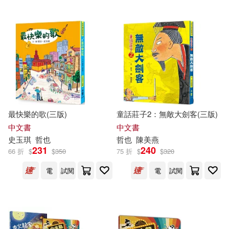
戎勇(1)
成步雲(1)
瑞昇(1)
眾生(1)
曾玉明(1)
松林哲也(1)
福建科學技術出版社(1)
林 哲也(1)
林惠生(1)
笛藤(1)
翔泳社(1)
林秀穗(1)
森哲也(1)
萬卷樓(1)
西東社(1)
最快樂的歌(三版)
童話莊子2：無敵大劍客(三版)
中文書
中文書
樽谷哲也(1)
水嶋いづみ(1)
語研學院(1)
史玉琪
哲也
哲也
陳美燕
231
240
66 折
$
$
350
75 折
$
$
320
沈鴻慎(1)
沖元友佳(1)
財團法人國語日報社(1)
電
試閱
電
試閱
河野哲也(1)
津口哲也(1)
迪昇數位影視(1)
洪在徹(1)
洪謙(1)