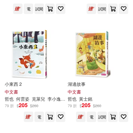
楊維晟(2)
河森正治(2)
電
試閱
試閱
東方出版社(2)
楓書坊(2)
清水海斗(2)
渡邊哲也(2)
楓葉社文化(2)
磯崎哲也（監修）(2)
機械工業出版社(2)
神田哲也(2)
童嘉(2)
燎原出版(2)
獨步文化(2)
聞明(2)
艾利森．高普尼克(2)
碁峰(2)
科學出版社(2)
小東西 2
湖邊故事
中文書
中文書
蔣耀江(2)
袁麗萍(2)
哲也
何雲姿
克萊兒
李小逸
蔡嘉驊
哲也
達姆
黃士銘
積木文化(2)
聯合讀創(2)
205
205
79 折
$
$
260
79 折
$
$
260
裘海正(2)
謝武彰(2)
電
電
試閱
講談社(2)
譯林出版社(2)
費南多．薩巴特(2)
邊豔豔(2)