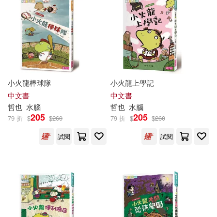
宮崎哲也(3)
政木哲也(3)
新星出版社(5)
三悅文化(4)
電子書
(可複選)
李欣頻(3)
林哲璋(3)
天下雜誌(4)
崧燁文化(4)
適合手機平板閱讀(37)
柿谷哲也(3)
誉田哲也(3)
時報出版(4)
蓋亞(4)
小火龍棒球隊
小火龍上學記
適合平板閱讀(122)
酈英娜(3)
（日） 川哲也(3)
中文書
中文書
一起來出版(3)
哲也
水腦
哲也
水腦
免費電子書(1)
205
205
79 折
$
$
260
79 折
$
$
260
（日）柿谷哲也(3)
北京科學技術出版社(3)
試閱
試閱
（日）河野哲也(3)
其他
(可複選)
啟動文化(3)
捷徑文化(3)
(日) 譽田哲也著(2)
現在可購買商品(338)
方智(3)
朝日新聞出版(3)
BIRDSTORY(2)