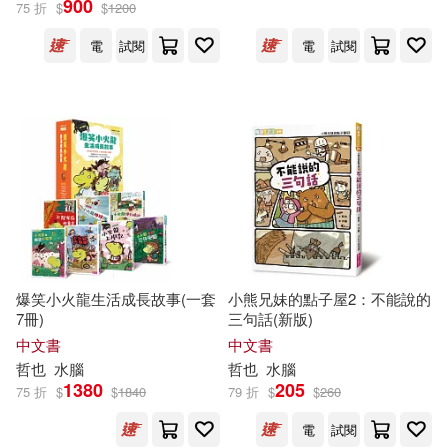
900
75 折
$
$
1200
電
試閱
電
試閱
タカヒロ(30)
田代哲也(30)
展開
今井哲也(29)
長谷川哲也(26)
出版社
(可複選)
譽田哲也(18)
戎林(14)
東立(99)
親子天下(82)
劉勇(13)
天樹征丸(10)
再生出版(63)
長鴻出版社(44)
(魚占)川哲也(9)
寺尾哲也(9)
爆笑小火龍生活成長故事(一套
小熊兄妹的點子屋2：不能說的
7冊)
三句話(新版)
小魯文化(39)
青文(30)
展開
中文書
中文書
劉戎(8)
（日）譽田哲也(8)
哲也
水腦
哲也
水腦
台灣角川(28)
小天下(13)
1380
205
75 折
$
$
1840
79 折
$
$
260
配送方式
(可複選)
安河內哲也(7)
水腦(7)
電
試閱
尖端(12)
台灣東販(9)