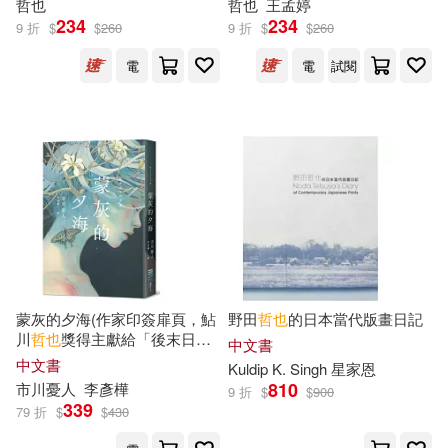
哲也
哲也
王孟婷
234
234
9 折
$
$
260
9 折
$
$
260
電
電
試閱
蒙灰的夕海(作家印簽扉頁，鮎
野田
哲也
的日本當代版畫日記
川
哲也
獎得主獻給「後末日」
中文書
世界的燒腦新作)
中文書
Kuldip K. Singh 星家恩
810
市川憂人
李彥樺
9 折
$
$
900
339
79 折
$
$
430