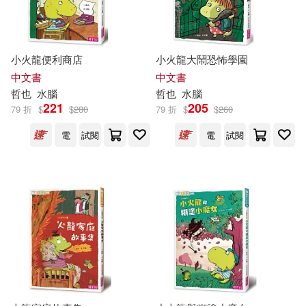
作者/演唱/譯/編/繪(599)
漫遊者文化(3)
Clio Yung(2)
[日]宮本哲也(2)
價格
-
財經錢線文化有限公司(3)
範圍
小火龍便利商店
小火龍大鬧恐怖學園
中文書
中文書
サテライト(2)
麥田(3)
PHP研究所(2)
哲也
水腦
哲也
水腦
221
205
79 折
$
$
280
79 折
$
$
260
ロマン．トマ(2)
佐藤昌基(2)
三采(2)
中信出版社(2)
電
試閱
電
試閱
史玉琪(2)
司馬遷(2)
中國人民大學出版社(2)
哲也、戎林、劉勇、劉戎(2)
二十張出版(2)
堀 哲也(2)
夏爾‧瓦格納(2)
人民郵電出版社(2)
大平哲也(2)
寺田學(2)
八旗文化(2)