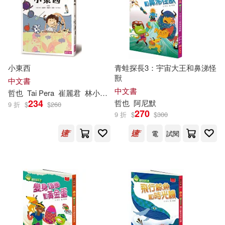
(日)石田哲也(1)
(美)艾雲(1)
中央公論新社(1)
二魚文化(1)
Cygames(1)
人民軍醫出版社(1)
小東西
青蛙探長3：宇宙大王和鼻涕怪
Kuldip K. Singh 星家恩(1)
獸
中文書
人民體育出版社(1)
八方(1)
中文書
哲也
Tai Pera
崔麗君
林小杯
楊麗玲
錢茵
234
哲也
阿尼默
9 折
$
$
260
OKAPI閱讀生活誌編輯室(1)
270
9 折
$
$
300
北京出版社(1)
電
試閱
[日]安河內哲也(1)
北京時代華文書局(1)
[日]宮崎 哲也(1)
南京大學出版社(1)
[日]松浦彌太郎(1)
原子能出版社(1)
原水(1)