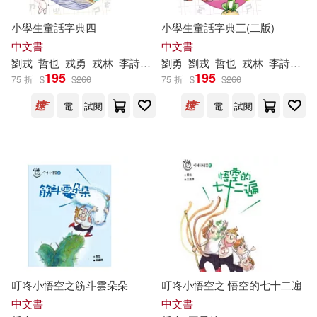
小學生童話字典四
小學生童話字典三(二版)
中文書
中文書
劉戎
哲也
戎勇
戎林
李詩鵬工作室
劉勇
劉戎
哲也
戎林
李詩鵬工作室
195
195
75 折
$
$
260
75 折
$
$
260
電
試閱
電
試閱
叮咚小悟空之筋斗雲朵朵
叮咚小悟空之 悟空的七十二遍
中文書
中文書