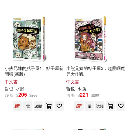
可超商取貨(481)
(日)宮本哲也(6)
榆周平(6)
新雨(9)
聯經出版公司(8)
可海外宅配(460)
宮本哲也(5)
林世仁(5)
華東師範大學出版社(8)
可港澳店取(449)
筒井哲也(5)
林哲也(4)
現代出版社(7)
可新加坡店取(453)
渡邉哲也(4)
磯崎哲也(4)
小熊兄妹的點子屋1：點子屋新
小熊兄妺的點子屋3：超愛睏魔
貴州人民出版社(7)
開張(新版)
咒大作戰
可菲律賓店取(454)
竹慶本樂仁波切(4)
冀劍制(3)
中文書
中文書
KADOKAWA(6)
遠流(6)
哲也
水腦
哲也
水腦
205
221
79 折
$
$
260
79 折
$
$
280
嗶哩Bili(3)
堀口純男(3)
上市日期
(可複選)
i聽聽(5)
商周出版(5)
電
試閱
電
試閱
大西哲也(3)
安藤慈朗(3)
一個月內上市新品(2)
安徽少年兒童出版社(5)