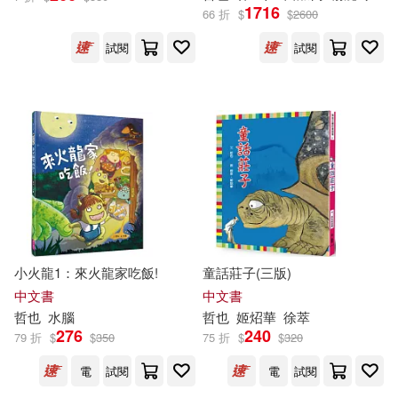
1716
66 折
$
$
2600
宇治谷順，根本哲也(1)
文藝春秋(1)
晨星(1)
試閱
試閱
宮正樹(1)
宮澤賢治(1)
普天出版社(1)
木馬文化(1)
小林哲也(1)
小枝圭太(1)
汕頭大學出版社(1)
小針哲也(1)
山本哲也(1)
江蘇鳳凰文藝出版社(1)
山本宗伸(1)
川村哲也(1)
浙江人民出版社(1)
小火龍1：來火龍家吃飯!
童話莊子(三版)
布魯斯‧韋恩斯坦(1)
中文書
中文書
海洋出版社(1)
哲也
水腦
哲也
姬炤華
徐萃
276
240
79 折
$
$
350
75 折
$
$
320
平山優(1)
張哲銘(1)
湖北教育出版社(1)
滾石(1)
電
試閱
電
試閱