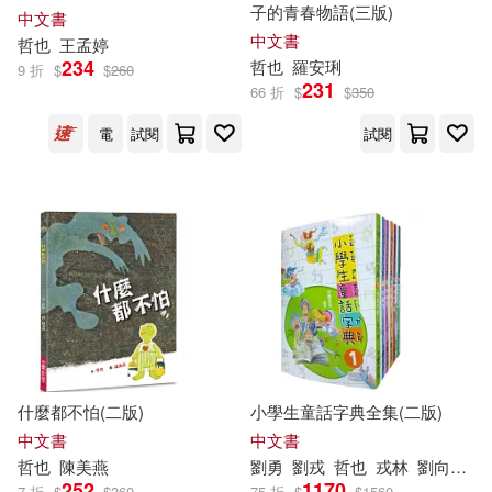
子的青春物語(三版)
中文書
（意）里克·杜菲爾(1)
中文書
哲也
王孟婷
234
哲也
羅安琍
9 折
$
$
260
231
（日）佐藤哲也(1)
66 折
$
$
350
電
試閱
試閱
（日）坂卷哲也著(1)
（日）堀井哲也(1)
（日）岡哲也(1)
（日）工藤康夫(1)
什麼都不怕(二版)
小學生童話字典全集(二版)
（日）政木哲也(1)
中文書
中文書
哲也
陳美燕
劉勇
劉戎
哲也
戎林
劉向偉
李
（日）本田哲也，（日）田端信太
252
1170
7 折
$
$
360
75 折
$
$
1560