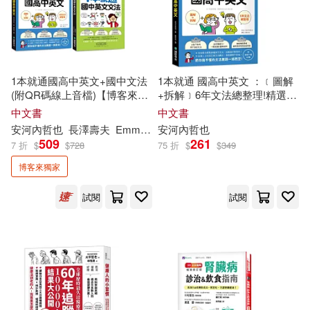
1本就通國高中英文+國中文法
1本就通 國高中英文 ：﹝圖解
(附QR碼線上音檔)【博客來獨
+拆解﹞6年文法總整理!精選會
家套書】
考又用得到的英文文法，破除
中文書
中文書
學習盲點，一次用對不再錯!(附
安河內
哲也
長澤壽夫
Emma Feng
安河內
劉芳英
哲也
音檔下載QR碼)
509
261
7 折
$
$
728
75 折
$
$
349
博客來獨家
試閱
試閱