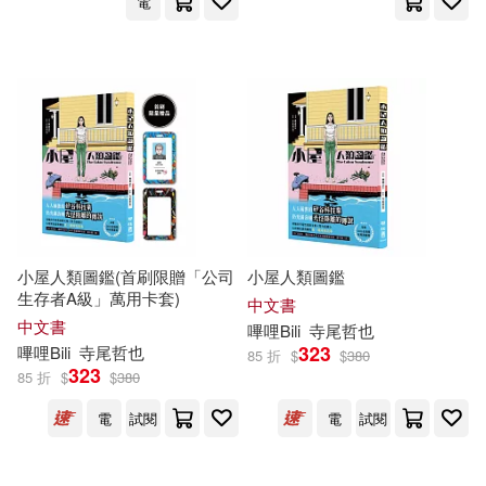
電
小屋人類圖鑑(首刷限贈「公司
小屋人類圖鑑
生存者A級」萬用卡套)
中文書
中文書
嗶哩Bili
寺尾
哲也
323
嗶哩Bili
寺尾
哲也
85 折
$
$
380
323
85 折
$
$
380
電
試閱
電
試閱