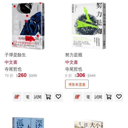
子彈是餘生
努力是癮
中文書
中文書
寺尾
哲也
寺尾
哲也
260
306
79 折
$
$
330
9 折
$
$
340
博客來選書
電
試閱
電
試閱