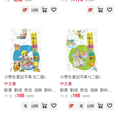
郎(1)
試閱
（日）村井哲也(1)
（日）栗田哲也(1)
（日）桑原晃彌(1)
（日）楠田哲也(1)
小學生童話字典 2(二版)
小學生童話字典1(二版)
（日）河野哲也，（日）菅原嘉
中文書
中文書
子，（日）長島廣美(1)
劉勇
劉戎
哲也
戎林
劉向偉
李詩鵬工作室
劉勇
劉戎
哲也
戎林
劉向偉
李
（日）田中正人著，（日）齋藤哲
195
195
75 折
$
$
260
75 折
$
$
260
也編(1)
電
試閱
電
試閱
（日）田中正人，（日）齋藤哲也
(1)