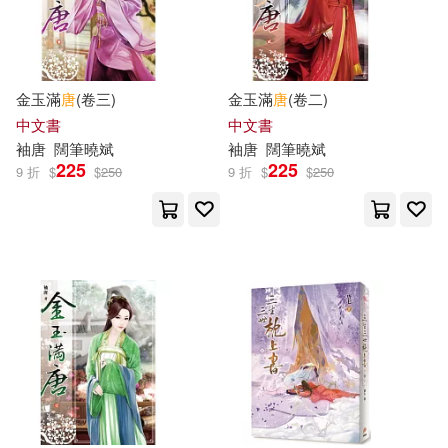
天地出版社(118)
陳寅恪(22)
臺灣商務(117)
金玉滿
唐
(卷三)
金玉滿
唐
(卷二)
黛安娜．韋恩．瓊斯(22)
中文書
中文書
中國紡織出版社(115)
袖
唐
闊筆曉斌
袖
唐
闊筆曉斌
225
225
（唐）吳兢(22)
9 折
$
$
250
9 折
$
$
250
人民音樂出版社(115)
あらいぐま(21)
周汝昌(21)
江蘇鳳凰文藝出版社(115)
唐 菩提流志譯(21)
台灣全球高爾夫媒體(114)
唐翼明(21)
唐衣(21)
復旦大學出版社(114)
喬治．歐威爾(21)
石油工業出版社(114)