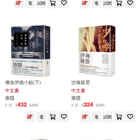
唐廣勇(37)
聞一多(37)
電
試閱
電
試閱
南京大學出版社(233)
（唐）李白(37)
重慶出版社(231)
（美）梭羅(37)
葉嘉瑩(36)
外語教學與研究出版社(216)
（唐）杜甫(36)
唐々煙(35)
浙江少年兒童出版社(214)
（清）褚人獲(35)
佛洛伊德小姐(下)
沙海疑雲
上海譯文出版社(205)
中文書
中文書
唐
隱
唐
隱
（瑞典）塞爾瑪·拉格洛芙(35)
432
324
9 折
$
$
480
9 折
$
$
360
博樂伯樂(204)
電
電
試閱
Hirosan(34)
江蘇美術出版社(204)
めたる☆ハニィ(34)
唐絹(34)