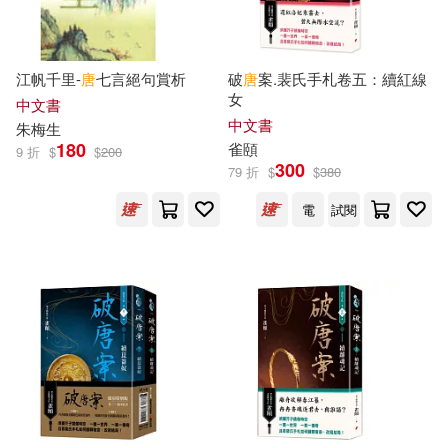
山東人民出版社(88)
（英）威廉·莎士比亞(17)
環球 Blue Note(88)
江帆千里-
唐
七言絕句賞析
破
唐
案.裴氏手札卷五：續紅線
女
（英）摩爾(17)
中文書
中文書
崇文書局(87)
朱梅生
180
雀頤
9 折
$
$
200
（英）柯南·道爾，厲河(17)
300
79 折
$
$
380
安徽少年兒童出版社(86)
電
試閱
(美)梭羅(16)
劉可欣(16)
巴蜀書社(85)
劉培傑數學工作室(16)
浙江人民美術出版社(85)
唐 善無畏譯(16)
湖北美術出版社(85)
唐 地婆訶羅譯(16)
上海教育出版社(84)