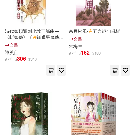
經濟科學出版社(70)
武漢大學中國三至九世紀研究所(1
4)
華文出版社(69)
清代鬼類諷刺小說三部曲—
寒月松風-
唐
五言絕句賞析
漫炎動漫 編寫(14)
《斬鬼傳》《
唐
鍾馗平鬼傳》
中文書
陝西人民出版社(69)
《何典》
中文書
朱梅生
162
陳英仕
9 折
$
$
180
秋桜ヒロロ(14)
艾左左(14)
306
9 折
$
$
340
中國友誼出版公司(68)
艾莉絲．孟若(14)
北京燕山出版社(67)
文津(67)
薛元明（主編）(14)
河南美術出版社(67)
滾石(67)
許嘯天(14)
踊る毒林檎(14)
雲南教育出版社(67)
陶濤(14)
韓兆琦(14)