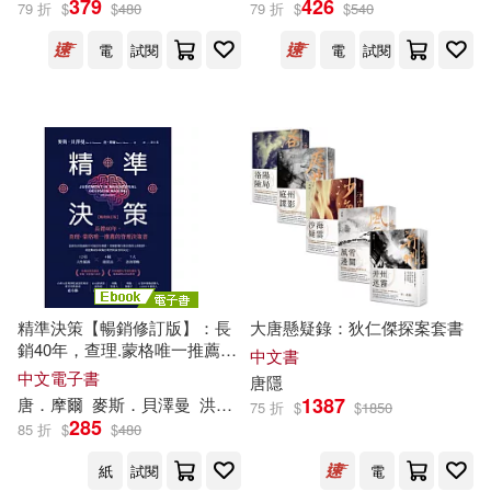
379
426
79 折
$
$
480
79 折
$
$
540
電
試閱
電
試閱
保健(1039)
設計文具(736)
唐 不空譯(171)
厲河(162)
展開
無印良品(36)
星巴克(9)
（印）泰戈爾(151)
出版社
(可複選)
日用清潔(68)
休閒生活(933)
唐文儒（主編）(147)
CBETA 財團法人佛教電子佛典基金
會(1037)
婦幼生活(717)
上海淘米網絡科技有限公司(127)
SONY MUSIC(763)
餐廚生活(763)
電子票證(19)
辰機唐紅豆(95)
唐家三少(87)
精準決策【暢銷修訂版】：長
大唐懸疑錄：狄仁傑探案套書
銷40年，查理.蒙格唯一推薦的
中華書局(726)
展開
中文書
管理決策書 (電子書)
中文電子書
唐
隱
鞋包配件(1384)
票券(46)
ころすけ(81)
1387
唐
．
摩爾
麥斯．貝澤曼
洪士美
75 折
$
$
1850
商務印書館(672)
285
85 折
$
$
480
配送方式
(可複選)
寵物生活(867)
玲廊滿藝(20)
（清）蘅塘退士(72)
紙
試閱
電
悅文社(662)
Universal(582)