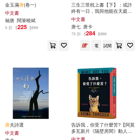
金玉滿
唐
(卷一)
三生三世枕上書【下】：或許
李志剛（主編）(21)
終有一日，我與他能在天庭相
中文書
野人(114)
現代出版社(112)
見。
唐
七筆下最動人的愛情傳
中文書
袖
唐
闊筆曉斌
奇最終章!
225
唐
七
唐卡
諸星大二郎(21)
9 折
$
$
250
284
哈爾濱出版社(110)
79 折
$
$
360
電
試閱
（唐）歐陽詢(21)
三月果(20)
北京出版社(109)
俞平伯(20)
唐克人(20)
北京圖書館出版社(109)
尹宏明(20)
尼爾．蓋曼(20)
新星出版社(109)
洪亮（主編）(20)
班與唐(20)
作家出版社(108)
緋然(20)
闕(20)
唐
夫詩選
告訴我，你受了什麼苦?【阿莫
上海文藝出版社(107)
多瓦新片《隔壁房間》動人原
中文書
著，茱莉安
摩爾
、蒂妲史雲頓
中文書