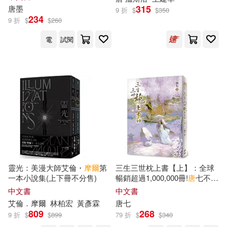
北方婦女兒童出版社(135)
315
唐
墨
9 折
$
$
350
234
9 折
$
$
260
（法）巴爾扎克(26)
天津人民出版社(134)
電
試閱
（法）法布爾(26)
蔡志忠(25)
人民美術出版社(133)
（德）赫爾曼·黑塞(25)
中國醫藥科技出版社(132)
亞瑟‧柯南‧道爾(24)
湖南文藝出版社(131)
呂思勉(24)
唐池子(24)
哈爾濱工業大學出版社(129)
靈光：美漫大師艾倫・
摩爾
第
三生三世枕上書【上】：全球
一本小說集(上下冊不分售)
暢銷超過1,000,000冊!
唐
七不朽
（瑞典）拉格洛芙(24)
經典全新修訂上市!
北京聯合出版公司(128)
中文書
中文書
艾倫．
摩爾
林柏宏
黃彥霖
唐
七
（荷）高羅佩(24)
まれお(23)
809
268
9 折
$
$
899
79 折
$
$
340
長江文藝出版社(128)