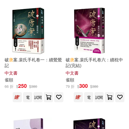
（美）維吉爾·莫里斯·希利爾(18)
SECRET MUSIC(95)
（英）貝爾·格里爾斯(18)
中國鐵道出版社(95)
(清)蘅塘退士(17)
黃山書社(95)
上海唐碼城邦咨詢有限公司北京分
破
唐
案.裴氏手札卷一：續鶯鶯
破
唐
案.裴氏手札卷六：續枕中
公司編著(17)
記
記(完結)
人民軍醫出版社(94)
中文書
中文書
上海淘米網絡科技有限公司編著(1
雀頤
雀頤
7)
北京師範大學出版社(93)
250
300
66 折
$
$
380
79 折
$
$
380
劉瑛(17)
北溟玉(17)
電
試閱
電
試閱
三采(92)
唐 實叉難陀譯(17)
上海交通大學出版社(92)