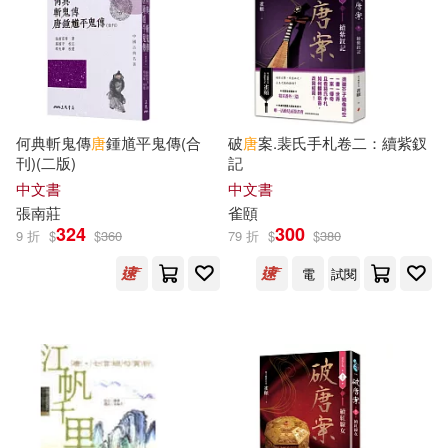
唐幼馨(17)
唐芩(17)
摩托車(雜誌零售)(92)
約翰．史坦貝克(17)
時代文藝出版社(92)
臉譜(92)
賴瑞和(17)
鄧曉芒(17)
何典斬鬼傳
唐
鍾馗平鬼傳(合
破
唐
案.裴氏手札卷二：續紫釵
中國文史出版社(91)
刊)(二版)
記
鈴木央(17)
（唐）韓愈(17)
中文書
中文書
江蘇文藝出版社(91)
張南莊
雀頤
324
300
9 折
$
$
360
79 折
$
$
380
（德）卡爾·威特(17)
萬卷出版公司(89)
電
試閱
（德）海德格爾(17)
南海出版公司(88)
（意）卡爾維諾(17)
大塊文化(88)
（美）西德尼·謝爾頓(17)