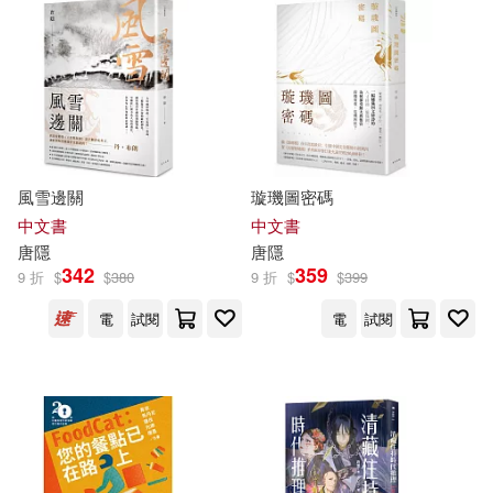
中國人口出版社(197)
岡本倫(34)
知信陽光(34)
商周出版(194)
三民(192)
三九(33)
唐 玄奘譯(33)
校園書房(180)
孑与2(33)
墨刻編輯部(32)
風雪邊關
璇璣圖密碼
陝西師範大學出版社(180)
中文書
中文書
唐
隱
唐
隱
大久保圭(32)
342
359
9 折
$
$
380
9 折
$
$
399
中國計量出版社(178)
電
試閱
電
試閱
溫斯頓．邱吉爾(32)
浙江大學出版社(177)
（英）奧斯卡·王爾德(32)
華夏出版社(177)
唐川(30)
唐文儒(30)
鳳凰出版社(168)