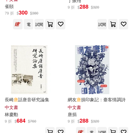
酒徒(16)
雀頤(16)
丁振翔
288
雀頤
天津科學技術出版社(81)
9 折
$
$
320
300
79 折
$
$
380
韓妵彛(16)
（唐）王維(16)
電
試閱
試閱
幼福(81)
音樂之橋(81)
（唐）白居易(16)
台灣東方(80)
（美）摩爾(16)
湖北少年兒童出版社(80)
(英)沃爾特·克蘭(15)
西泠印社出版社(80)
中國地圖出版社(15)
Hal Leonard(79)
長崎
唐
話唐音研究論集
網友
唐
損印象記：臺客情調詩
中文書
中文書
余仁唐(15)
唐 湛然述(15)
林慶勳
唐捐
四川人民出版社(79)
684
288
9 折
$
$
760
9 折
$
$
320
唐 道宣撰(15)
唐圭璋(15)
電
試閱