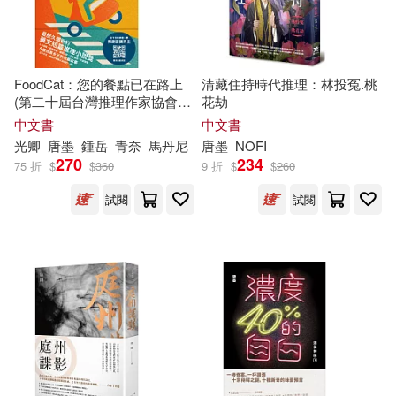
(印)泰戈爾(29)
法布爾(29)
聯經出版公司(167)
（美）希利爾(29)
FoodCat：您的餐點已在路上
清藏住持時代推理：林投冤.桃
上海三聯書店(165)
(第二十屆台灣推理作家協會徵
花劫
文獎作品集)
中文書
中文書
奧斯卡．王爾德(28)
光卿
唐
墨
鍾岳
青奈
馬丹尼
唐
墨
NOFI
北京理工大學出版社(163)
270
234
75 折
$
$
360
9 折
$
$
260
（印度）泰戈爾(28)
試閱
試閱
武漢大學出版社(161)
上海淘米網絡科技有限公司著(27)
匯識教育出版社(158)
本社編(27)
編輯部(27)
安徽美術出版社(150)
（德）黑格爾(27)
中央編譯出版社(148)