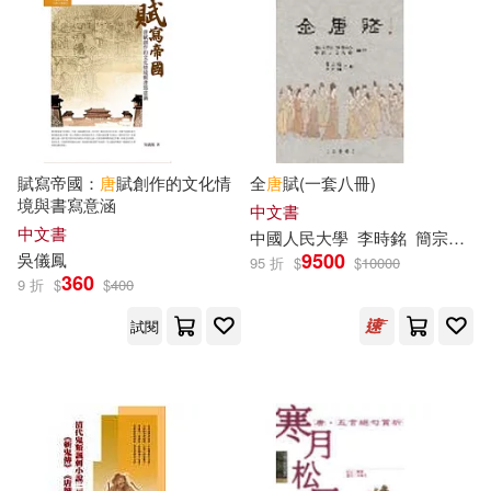
ｍａｇｎｅｔｉｃ Ｇ編集部(15)
海豚出版社(75)
uni(14)
中國中醫藥出版社(74)
上海辭書出版社文學鑒賞辭典編纂
中心(14)
墨刻(73)
灕江出版社(73)
賦寫帝國：
唐
賦創作的文化情
全
唐
賦(一套八冊)
境與書寫意涵
中文書
唐 法藏撰(14)
唐安麒(14)
中文書
中國人民大學
李時銘
簡宗梧
逢
安徽文藝出版社(72)
9500
吳儀鳳
95 折
$
$
10000
360
9 折
$
$
400
唐容(14)
唐米(14)
中州古籍出版社(71)
試閱
張大可(14)
團結出版社(71)
晨星(71)
於天源（主編）(14)
北京大學醫學出版社(70)
杜浩（主編）(14)
林佩芬(14)