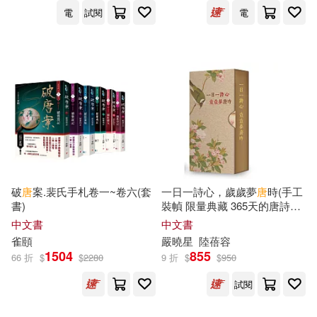
民族出版社(100)
電
試閱
電
Yanatomi(18)
上海辭書出版社(99)
うめざわしゅん(18)
佚名(18)
廣東人民出版社(99)
劉學鍇(18)
夏承燾(18)
新世界出版社(99)
施蟄存(18)
本書編寫組(18)
台灣東販(98)
破
唐
案.裴氏手札卷一~卷六(套
一日一詩心，歲歲夢
唐
時(手工
板田信弘(18)
萬承大智(18)
書)
裝幀 限量典藏 365天的唐詩日
上海書畫出版社(97)
曆)
中文書
中文書
雀頤
嚴曉星
陸蓓容
（瑞典）塞爾瑪·拉格洛夫(18)
1504
855
66 折
$
$
2280
9 折
$
$
950
EuroArts(96)
試閱
（瑞典）拉格洛夫(18)
江蘇人民出版社(96)