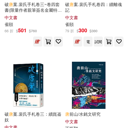
破
唐
案.裴氏手札卷三~卷四套
破
唐
案.裴氏手札卷四：續離魂
唐仲明(16)
書(限量作者親筆簽名金屬特色
記
浙江文藝出版社(84)
扉頁，附贈兩張裴氏手札透卡
中文書
中文書
贈品版)
唐力行（主編）(16)
雀頤
雀頤
501
300
Eloquence(83)
66 折
$
$
760
79 折
$
$
380
唐家小主(16)
唐彩斌(16)
電
試閱
湖南美術出版社(83)
唐雅(16)
德國合一弟兄會(16)
吉林科學技術出版社(82)
李崇建(16)
盧建榮(16)
親子天下(82)
石黑一雄(16)
科學月刊(16)
二十一世紀出版社(81)
葛瑞斯‧摩爾(16)
許淵沖(16)
破
唐
案.裴氏手札卷三：續崑崙
唐
前山/水銘文研究
吉林美術出版社(81)
奴
中文書
中文書