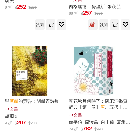
唐
夫
香煙(20)
同台競演!】
252
西格麗德．努涅斯
張茂芸
9 折
$
$
280
青島出版社(106)
257
66 折
$
$
390
上海唐碼城邦咨詢有限公司北京分
公司 編著(19)
試閱
試閱
上海音樂出版社(105)
倪梁康(19)
劉小妹(19)
中國建築工業出版社(105)
周藝文(19)
唐亞明(19)
中國書店(105)
唐墨(19)
李志剛(19)
東方出版社(105)
申泳雨(19)
華東師範大學出版社(104)
聖
摩爾
的黃昏：胡爾泰詩集
春花秋月何時了：唐宋詞鑑賞
辭典【第一卷】
唐
、五代十
中文書
詹福瑞，陳紅彥（主編）(19)
國、北宋(二版)
中文書
胡爾泰
上揚(103)
九州出版社(100)
207
俞平伯
周汝昌
唐圭璋
夏承燾
9 折
$
$
230
782
79 折
$
$
990
（奧）車爾尼(19)