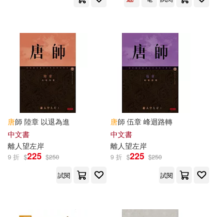
上海科學技術文獻出版社(78)
唐榮堯(15)
唐長孺(15)
千華駐科技(78)
蓋亞(78)
塞萬提斯(15)
夏昆(15)
彗智(76)
李浩(15)
查清華（主編）(15)
民主與建設出版社(76)
笑江南(15)
魏風華(15)
江蘇少年兒童出版社(76)
唐
師 陸章 以退為進
唐
師 伍章 峰迴路轉
中文書
中文書
（唐）趙蕤(15)
離人望左岸
離人望左岸
江西教育出版社(76)
225
225
9 折
$
$
250
9 折
$
$
250
（德）費爾巴哈(15)
試閱
試閱
法律出版社(76)
好讀(75)
（英）弗吉尼亞·伍爾夫(15)
文匯出版社(75)