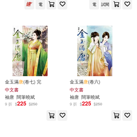
電
電
試閱
上海唐碼城邦咨詢有限公司北京分
公司(23)
中國華僑出版社(127)
上海書畫出版社(23)
人民衛生出版社(126)
唐 金剛智譯(23)
北京科學技術出版社(126)
唐晉 主編(23)
唐靉(23)
禾馬(126)
複刻文化(126)
金玉滿
唐
(卷七) 完
金玉滿
唐
(卷六)
崔鍾雷(23)
文物出版社(23)
中文書
中文書
高等教育出版社(126)
袖
唐
闊筆曉斌
袖
唐
闊筆曉斌
王袍(23)
王覺仁(23)
225
225
9 折
$
$
250
9 折
$
$
250
harmonia mundi(125)
瘋子唐(23)
（唐）孫思邈(23)
世一(125)