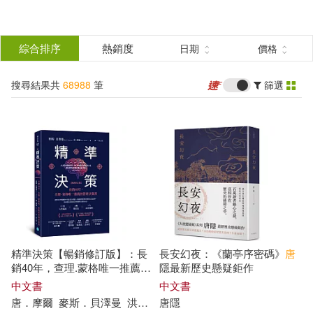
搜
尋
分類
綜合排序
熱銷度
日期
價格
(單選)
結
搜尋結果共
68988
筆
篩選
所有商品(68988)
果
圖書(39876)
影音(7154)
篩
選
雜誌(891)
售票網(1)
展開
作者
(可複選)
美妝(1355)
服飾(877)
精準決策【暢銷修訂版】：長
長安幻夜：《蘭亭序密碼》
唐
家居生活(4244)
美食(457)
徐志摩(227)
銷40年，查理.蒙格唯一推薦的
隱最新歷史懸疑鉅作
管理決策書
中文書
中文書
唐
．
摩爾
麥斯．貝澤曼
洪士美
唐
隱
3C(1065)
家電(913)
（英）柯南·道爾(178)