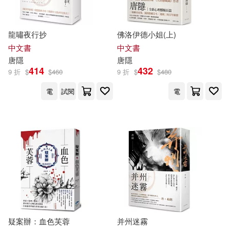
現在可購買商品(25547)
人民出版社(310)
池田理代子(47)
作者/演唱/譯/編/繪(4)
龍嘯夜行抄
佛洛伊德小姐(上)
清華大學出版社(307)
中文書
中文書
幼福編輯部(46)
森見明日(45)
唐
隱
價格
唐
隱
-
上海人民出版社(303)
414
432
範圍
9 折
$
$
460
9 折
$
$
480
蘅塘退士(45)
電
試閱
電
尖端(301)
亞瑟．柯南．道爾(44)
機械工業出版社(290)
唐席(44)
唐沢りん(44)
中信出版社(289)
唐浩明(43)
根華編輯部(42)
時報出版(282)
赤井丸乃進(42)
疑案辦：血色芙蓉
并州迷霧
廣西師範大學出版社(278)