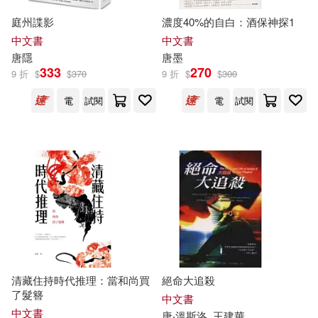
（英）狄更斯(27)
ﾌﾞﾚｲﾝ(27)
中國少年兒童出版社(147)
庭州諜影
濃度40%的自白：酒保神探1
中文書
中文書
唐仕倫(26)
唐梨(26)
唐
隱
唐
墨
生活‧讀書‧新知三聯書店(147)
333
270
9 折
$
$
370
9 折
$
$
300
唐譯(26)
唐香燕(26)
電
試閱
電
試閱
ECM(145)
麥田(145)
安徽美術出版社(26)
吉林出版集團有限責任公司(144)
張曼娟(26)
曲昌春(26)
台灣角川(140)
藤間麗(26)
（唐）顏真卿(26)
華中科技大學出版社(139)
（法）儒勒·凡爾納(26)
清藏住持時代推理：當和尚買
絕命大追殺
世界圖書出版公司北京公司(136)
了髮簪
中文書
（法）凡爾納(26)
中文書
唐
‧溫斯洛
王建華