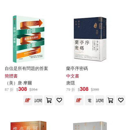
可超商取貨(50440)
故宮精品(5)
電子書閱讀器(8)
（英）阿瑟·柯南·道爾(70)
上海古籍出版社(571)
可海外宅配(48130)
電子書(5235)
有聲書(270)
黃易(69)
陳長海（主編）(68)
Naxos(520)
可港澳店取(45768)
十文字青(64)
蔡東藩(63)
Warner Classics(489)
可新加坡店取(44727)
唐鏡(61)
田中芳樹(61)
自信是所有問題的答案
蘭亭序密碼
科學出版社(479)
可菲律賓店取(46192)
簡體書
中文書
FLIPFLOPs(60)
（美）
唐
·
摩爾
唐
隱
Deutsche Grammophon(435)
308
308
87 折
$
$
354
79 折
$
$
390
柯南．道爾(60)
上市日期
試閱
電
試閱
(可複選)
人民文學出版社(433)
（英）柯南道爾(60)
一個月內上市新品(459)
東立(428)