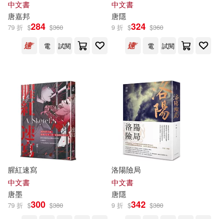
中文書
中文書
高橋留美子(42)
唐
嘉邦
唐
隱
284
324
遠流(273)
文物出版社(272)
79 折
$
$
360
9 折
$
$
360
唐番天辰血(41)
電
試閱
電
試閱
崧燁文化(264)
柯南‧道爾(41)
化學工業出版社(257)
(英)柯南·道爾(40)
袖唐(40)
說頻文化(255)
（英）溫斯頓·丘吉爾(40)
電子工業出版社(251)
泰戈爾(39)
荒川弘(39)
腥紅速寫
洛陽險局
中國人民大學出版社(237)
中文書
中文書
唐
墨
唐
隱
唐隱(38)
唐七(37)
300
342
warner music(235)
79 折
$
$
380
9 折
$
$
380