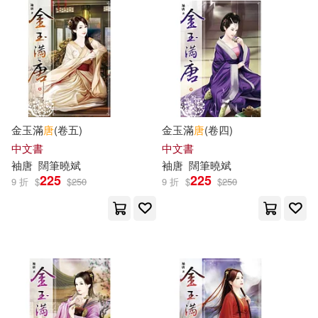
（比）吉恩·羅巴(23)
光明日報出版社(124)
（英）亞瑟·柯南·道爾(23)
BIS(123)
Chandos(123)
（英）查爾斯·狄更斯(23)
木馬文化(121)
金玉滿
唐
(卷五)
金玉滿
唐
(卷四)
クリムゾン(22)
中文書
中文書
湖南少年兒童出版社(120)
袖
唐
闊筆曉斌
袖
唐
闊筆曉斌
世一編輯部(22)
225
225
9 折
$
$
250
9 折
$
$
250
天下文化(119)
唐 窺基撰(22)
唐力行(22)
江西美術出版社(119)
本書編委會(22)
王子安(22)
吉林文史出版社(118)
王爾德(22)
蒙曼(22)