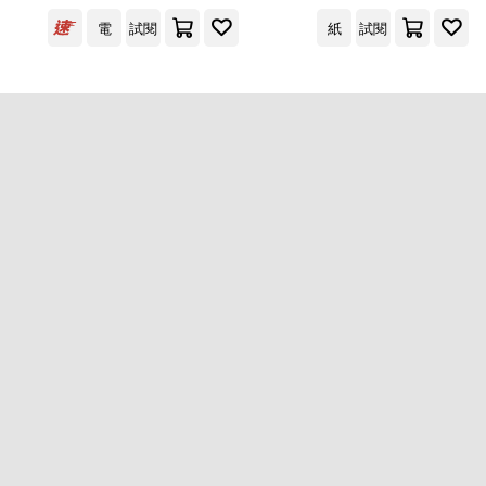
電
試閱
紙
試閱
出版社
(可複選)
商業周刊(2)
配送方式
(可複選)
可超商取貨(1)
可海外宅配(1)
可港澳店取(1)
可新加坡店取(1)
重新設定
確認