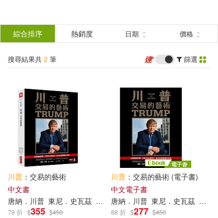
搜
尋
分類
綜合排序
熱銷度
日期
價格
(單選)
結
搜尋結果共
2
筆
篩選
圖書(1)
所有商品(2)
果
電子書(1)
篩
選
展開
作者
(可複選)
川普
：交易的藝術
川普
：交易的藝術 (電子書)
唐納．川普(2)
中文書
中文電子書
唐納
．
川普
東尼
．
史
瓦茲
李芳齡
唐納
．
川普
東尼
．
史
瓦茲
李芳
355
277
79 折
$
$
450
88 折
$
$
450
東尼．史瓦茲(2)