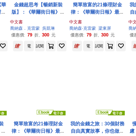
《華
金錢超思考【暢銷新裝
簡單致富的21條理財金
我
財經
版】：《華爾街日報》最
律：《華爾街日報》最受
自
個啟
受歡迎財經作家，25道創
歡迎財經作家的全方位財
中文書
中文書
中
單
造財富的關鍵思考，教你
富規畫指南
喬納森
．
克雷蒙
吳凱琳
喬納森
‧
克雷蒙
梁東屏
喬
晉升有錢人!
79
300
79
300
優惠價:
折,
元
優惠價:
折,
元
優
電
試閱
電
試閱
裝
簡單致富的21條理財金
我的金錢之旅：30個財務
》最
律：《華爾街日報》最受
自由真實故事，你也做得
慮