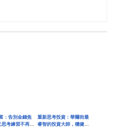
富：告別金錢焦
重新思考投資：華爾街最
天思考練習不再害
睿智的投資大師，穩健致