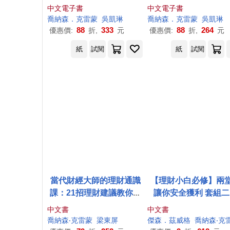
作家的畢生智慧，62個啟
受歡迎財經作家，25
中文電子書
中文電子書
動致富人生的實踐清單 (電
造財富的關鍵思考，
喬納森
．
克雷蒙
吳凱琳
喬納森
．
克雷蒙
吳凱琳
子書)
晉升有錢人! (電子書
88
333
88
264
優惠價:
折,
元
優惠價:
折,
元
紙
試閱
紙
試閱
當代財經大師的理財通識
【理財小白必修】兩
課：21招理財建議教你過
讓你安全獲利 套組二
上一個不缺錢的人生
一：《當代財經大師
中文書
中文書
財通識課》和《當代
喬納森
‧
克雷蒙
梁東屏
傑森．茲威格
喬納森
‧
克雷
大師的守錢致富課