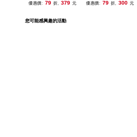
作家的畢生智慧，62個啟
受歡迎財經作家，25道
79
379
79
300
優惠價:
折,
元
優惠價:
折,
元
動致富人生的實踐清單
造財富的關鍵思考，教你
晉升有錢人!
您可能感興趣的活動