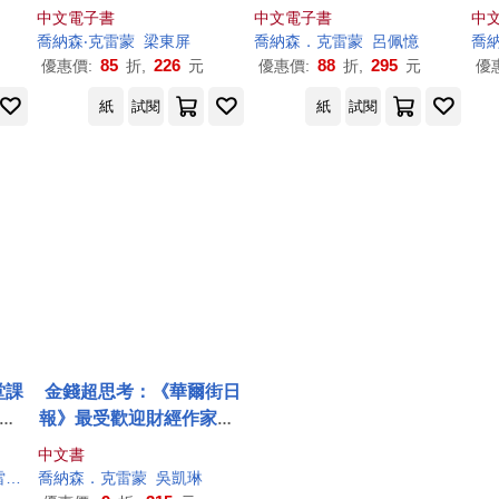
道創
歡迎財經作家的全方位財
到 (電子書)
怕
中文電子書
中文電子書
中
教你
富規畫指南 (電子書)
打
喬納森
‧
克雷蒙
梁東屏
喬納森
．
克雷蒙
呂佩憶
喬
)
85
226
88
295
優惠價:
折,
元
優惠價:
折,
元
優
紙
試閱
紙
試閱
堂課
金錢超思考：《華爾街日
合
報》最受歡迎財經作家，2
的理
5道創造財富的關鍵思考，
中文書
財經
教你晉升有錢人!
蒙
梁東屏
喬納森
．
克雷蒙
吳凱琳
》