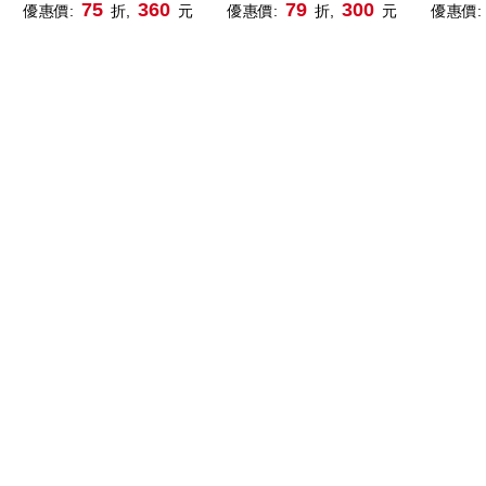
創
到
歡迎財經作家的全方位財
怕負債
75
360
79
300
優惠價:
折,
元
優惠價:
折,
元
優惠價:
富規畫指南
打造