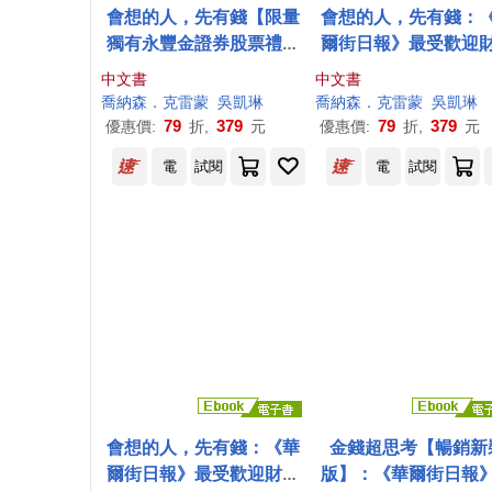
會想的人，先有錢【限量
會想的人，先有錢：
獨有永豐金證券股票禮品
爾街日報》最受歡迎
卡「200元財富啟動
作家的畢生智慧，62
中文書
中文書
金」】：《華爾街日報》
動致富人生的實踐清
喬納森
．
克雷蒙
吳凱琳
喬納森
．
克雷蒙
吳凱琳
最受歡迎財經作家的
79
379
79
379
優惠價:
折,
元
優惠價:
折,
元
電
試閱
電
試閱
會想的人，先有錢：《華
金錢超思考【暢銷新
爾街日報》最受歡迎財經
版】：《華爾街日報