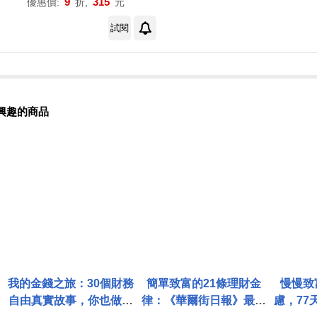
9
315
優惠價:
折,
元
試閱
興趣的商品
我的金錢之旅：30個財務
簡單致富的21條理財金
慢慢致
自由真實故事，你也做得
律：《華爾街日報》最受
慮，77