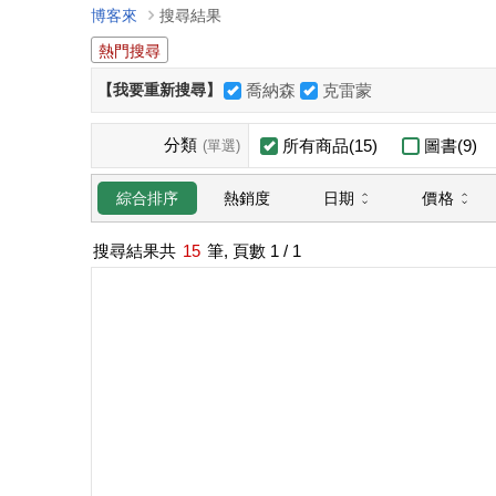
博客來
搜尋結果
熱門搜尋
【我要重新搜尋】
喬納森
克雷蒙
分類
所有商品(15)
圖書(9)
(單選)
日期
價格
綜合排序
熱銷度
搜尋結果共
15
筆, 頁數
1
/ 1