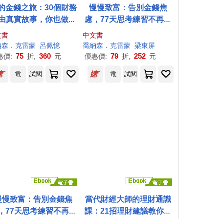
的金錢之旅：30個財務
慢慢致富：告別金錢焦
由真實故事，你也做得
慮，77天思考練習不再害
到
怕負債、低薪、沒工作，
文書
中文書
打造財務幸福循環
納森
．
克雷蒙
呂佩憶
喬納森
．
克雷蒙
梁東屏
75
360
79
252
惠價:
折,
元
優惠價:
折,
元
電
試閱
電
試閱
慢慢致富：告別金錢焦
當代財經大師的理財通識
，77天思考練習不再害
課：21招理財建議教你過