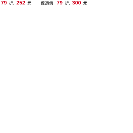
、低薪、沒工作，
富的寶藏級指南
79
252
79
300
折,
元
優惠價:
折,
元
財務幸福循環