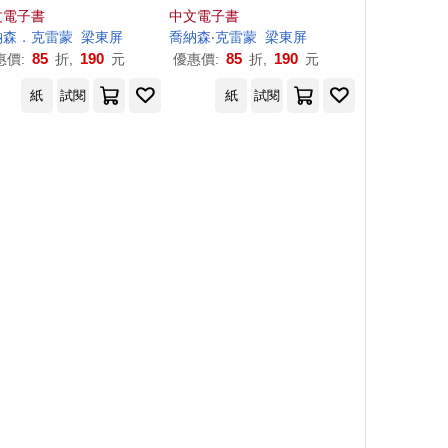
負債、低薪、沒工作，
上一個不缺錢的人生 (電子
文電子書
中文電子書
造財務幸福循環 (電子
書)
納森
．
克雷蒙
梁東屏
喬納森
‧
克雷蒙
梁東屏
書)
85
190
85
190
惠價:
折,
元
優惠價:
折,
元
紙
試閱
紙
試閱