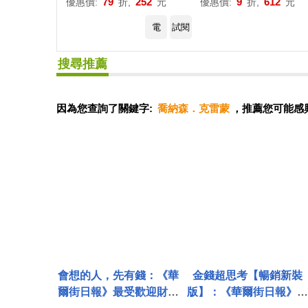
79
252
9
612
優惠價:
折,
元
優惠價:
折,
元
電
試閱
搜尋推薦
因為您查詢了關鍵字:
喬納森．克雷蒙
，推薦您可能感
會想的人，先有錢：《華
金錢超思考【暢銷新裝
爾街日報》最受歡迎財經
版】：《華爾街日報》最