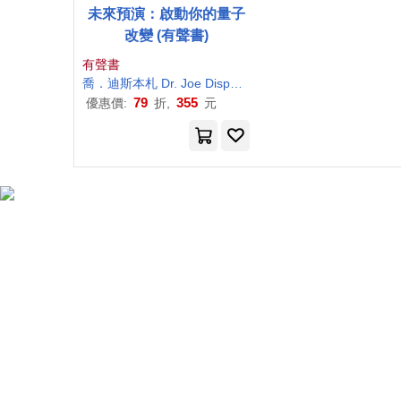
未來預演：啟動你的量子
改變 (有聲書)
有聲書
喬
．
迪斯
本
札
Dr
.
Joe
Dispenza
謝宜暉
遍路文化
79
355
優惠價:
折,
元