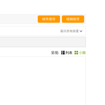
精準搜尋
模糊搜尋
顯示所有篩選
呈現:
列表
小圖