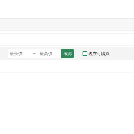
現在可購買
~
確認