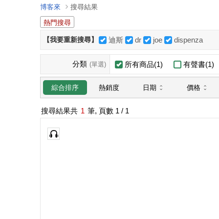
博客來
搜尋結果
熱門搜尋
【我要重新搜尋】
迪斯
dr
joe
dispenza
分類
所有商品(1)
有聲書(1)
(單選)
日期
價格
綜合排序
熱銷度
搜尋結果共
1
筆, 頁數
1
/ 1