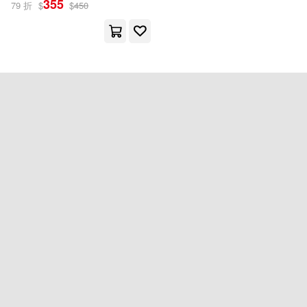
355
79 折
$
$
450
地平線文化(1)
其他
(可複選)
現在可購買商品(1)
作者/演唱/譯/編/繪(1)
價格
-
範圍
重新設定
確認