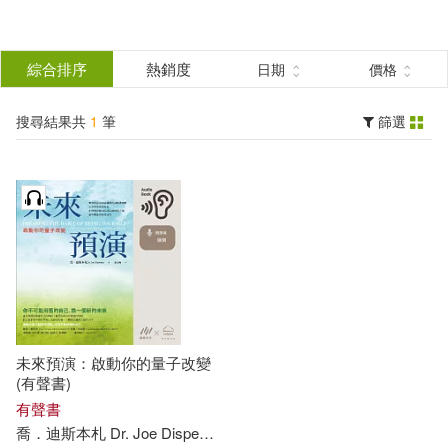
搜
尋
分類
綜合排序
熱銷度
日期
價格
(單選)
結
搜尋結果共
1
筆
篩選
有聲書(1)
所有商品(1)
果
展開
篩
選
作者
(可複選)
喬．迪斯本札 Dr. Joe Dispenza(1)
未來預演：啟動你的量子改變
(有聲書)
出版社
有聲書
(可複選)
喬
．
迪斯
本
札
Dr
.
Joe
Dispenza
謝宜暉
遍路文化