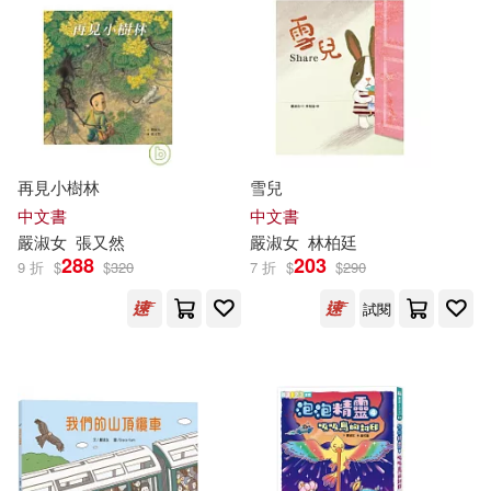
本週上市新品(1)
財團法人兒童文化藝術基金會(1)
財團法人國語日報社(1)
電子書
(可複選)
遠見(1)
再見小樹林
雪兒
適合平板閱讀(28)
中文書
中文書
嚴
淑女
張又然
嚴
淑女
林柏廷
288
203
9 折
$
$
320
7 折
$
$
290
其他
(可複選)
試閱
現在可購買商品(57)
作者/演唱/譯/編/繪(83)
價格