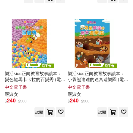
樂活kids正向教育故事讀本：
樂活kids正向教育故事讀本：
變色龍馬卡卡拉的百變秀 (電子
小袋熊達達的迷宮遊樂園 (電子
書)
書)
中文電子書
中文電子書
嚴
淑女
嚴
淑女
240
240
$
$
300
$
$
300
試閱
試閱