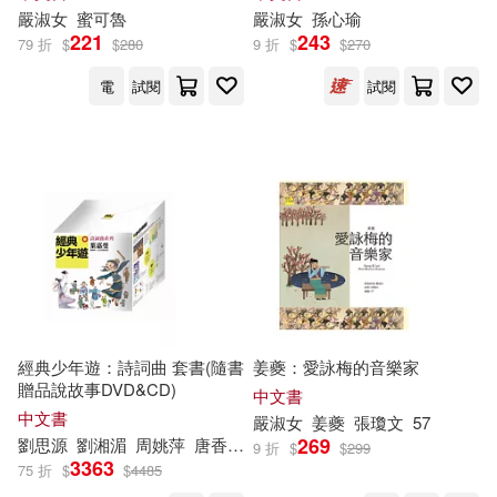
嚴
淑女
蜜可魯
嚴
淑女
孫心瑜
221
243
79 折
$
$
280
9 折
$
$
270
電
試閱
試閱
經典少年遊：詩詞曲 套書(隨書
姜夔：愛詠梅的音樂家
贈品說故事DVD&CD)
中文書
中文書
嚴
淑女
姜夔
張瓊文
57
269
劉思源
劉湘湄
周姚萍
唐香燕
嚴
淑女
岑澎維
康逸藍
詹凱婷
9 折
$
$
299
3363
75 折
$
$
4485