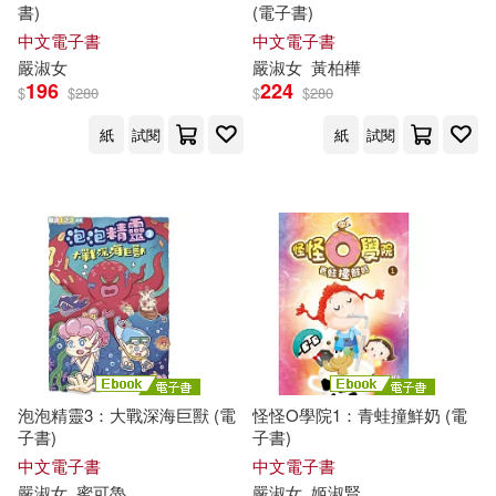
書)
(電子書)
中文電子書
中文電子書
嚴
淑女
嚴
淑女
黃柏樺
196
224
$
$
280
$
$
280
紙
試閱
紙
試閱
泡泡精靈3：大戰深海巨獸 (電
怪怪O學院1：青蛙撞鮮奶 (電
子書)
子書)
中文電子書
中文電子書
嚴
淑女
蜜可魯
嚴
淑女
姬淑賢