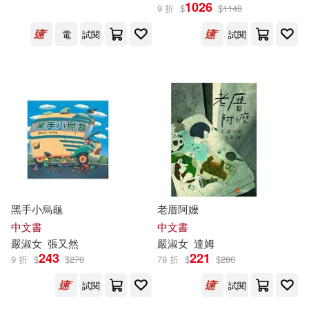
1026
9 折
$
$
1140
電
試閱
試閱
黑手小烏龜
老厝阿嬤
中文書
中文書
嚴
淑女
張又然
嚴
淑女
達姆
243
221
9 折
$
$
270
79 折
$
$
280
試閱
試閱