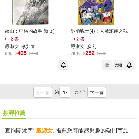
紋山：中橫的故事(新版)
鈔能戰士(4)：大魔蛇神之戰
中文書
中文書
嚴
淑女
李如青
嚴
淑女
多利
405
252
9 折
$
$
450
79 折
$
$
320
電
試閱
第
頁 ⁄
2
上一頁
下一頁
搜尋推薦
查詢關鍵字:
, 推薦您可能感興趣的熱門商品
嚴淑女