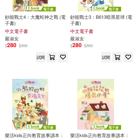
鈔能戰士4：大魔蛇神之戰 (電
鈔能戰士3：B613暗黑星球 (電
子書)
子書)
中文電子書
中文電子書
嚴
淑女
嚴
淑女
280
280
$
$
350
$
$
350
試閱
試閱
樂活kids正向教育故事讀本：
樂活kids正向教育故事讀本：