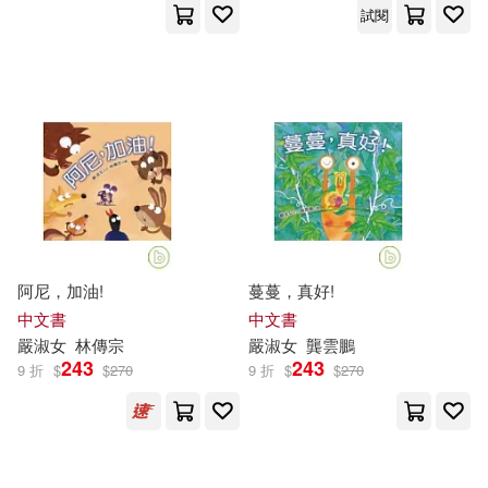
試閱
阿尼，加油!
蔓蔓，真好!
中文書
中文書
嚴
淑女
林傳宗
嚴
淑女
龔雲鵬
243
243
9 折
$
$
270
9 折
$
$
270