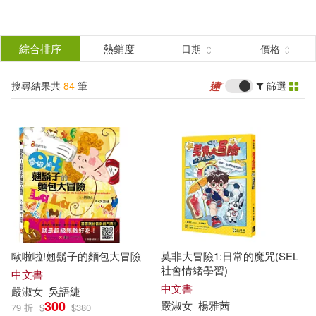
搜
尋
分類
綜合排序
熱銷度
日期
價格
(單選)
結
搜尋結果共
84
筆
篩選
圖書(55)
所有商品(84)
果
婦幼生活(1)
電子書(28)
篩
選
展開
作者
(可複選)
歐啦啦!翹鬍子的麵包大冒險
莫非大冒險1:日常的魔咒(SEL
嚴淑女(74)
李如青(2)
社會情緒學習)
中文書
中文書
嚴
淑女
吳語緁
300
嚴
淑女
楊雅茜
79 折
$
$
380
SOS探險隊編輯團隊(1)