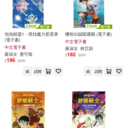
泡泡精靈1：尋找魔力星星果
機智白賊闖通關 (電子書)
(電子書)
中文電子書
中文電子書
嚴
淑女
林芷蔚
182
嚴
淑女
蜜可魯
$
$
260
196
$
$
280
紙
試閱
紙
試閱