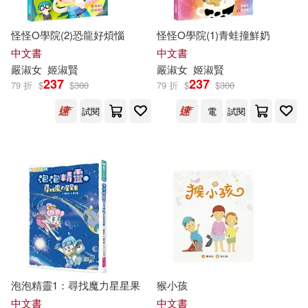
怪怪O學院(2)恐龍好煩惱
怪怪O學院(1)青蛙撞鮮奶
中文書
中文書
嚴
淑女
姬淑賢
嚴
淑女
姬淑賢
237
237
79 折
$
$
300
79 折
$
$
300
試閱
電
試閱
泡泡精靈1：尋找魔力星星果
猴小孩
中文書
中文書