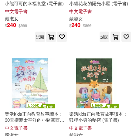
小熊可可的幸福食堂 (電子書)
小貓花花的陽光小屋 (電子書)
中文電子書
中文電子書
嚴
淑女
嚴
淑女
240
240
$
$
300
$
$
300
試閱
試閱
樂活kids正向教育故事讀本：
樂活kids正向教育故事讀本：
30天橫渡太平洋的小豬露西
狐狸小勇的秘密 (電子書)
(電子書)
中文電子書
中文電子書
嚴
淑女
嚴
淑女