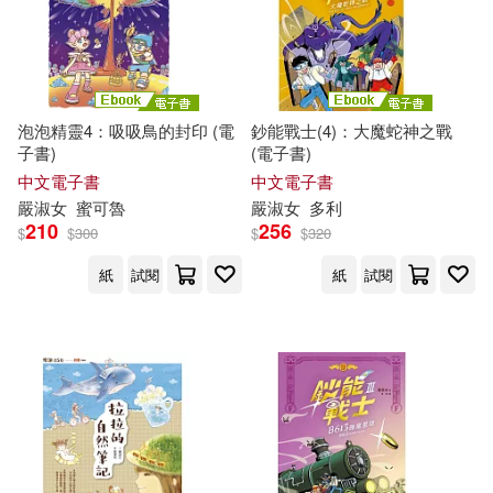
泡泡精靈4：吸吸鳥的封印 (電
鈔能戰士(4)：大魔蛇神之戰
子書)
(電子書)
中文電子書
中文電子書
嚴
淑女
蜜可魯
嚴
淑女
多利
210
256
$
$
300
$
$
320
紙
試閱
紙
試閱