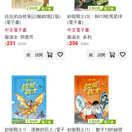
拉拉的自然筆記(暢銷增訂版)
鈔能戰士(3)：B613暗黑星球
(電子書)
(電子書)
中文電子書
中文電子書
嚴
淑女
郭惠芳
嚴
淑女
多利
231
256
$
$
330
$
$
320
紙
試閱
紙
試閱
鈔能戰士Ⅱ：跳舞的巨人 (電子
鈔能戰士(1)： 數字13的秘密