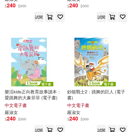
240
240
$
$
300
$
$
300
試閱
試閱
樂活kids正向教育故事讀本：
鈔能戰士2：跳舞的巨人 (電子
愛跳舞的大象菲菲 (電子書)
書)
中文電子書
中文電子書
嚴
淑女
嚴
淑女
240
240
$
$
300
$
$
300
試閱
試閱