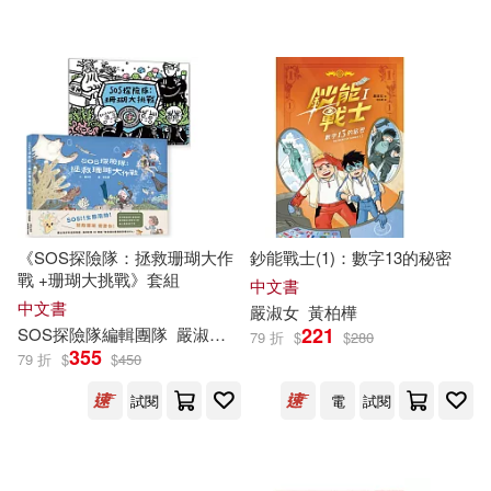
可超商取貨(54)
夢乃娜‧卡丁(1)
姜夔(1)
小漫遊文化(2)
小熊出版(2)
可海外宅配(55)
岑澎維(1)
康逸藍(1)
格林文化(2)
網路與書出版(2)
可港澳店取(46)
張瓊文(1)
林秀穗(1)
交通部公路總局第五區養護工程處
(1)
可新加坡店取(51)
王文華、嚴淑女、黃文輝等(1)
《SOS探險隊：拯救珊瑚大作
鈔能戰士(1)：數字13的秘密
作家出版社(1)
康軒(1)
戰 +珊瑚大挑戰》套組
可菲律賓店取(51)
中文書
詹凱婷(1)
阿伯特．藍伯(1)
中文書
嚴
淑女
黃柏樺
桃園縣政府文化局(1)
221
SOS探險隊編輯團隊
嚴
淑女
徐世賢
蔡嘉驊
79 折
$
$
280
355
（澳）肖納·英尼斯，（匈）艾瑞茲·
79 折
$
$
450
上市日期
(可複選)
阿戈科斯(1)
河北美術出版社(1)
試閱
電
試閱
一個月內上市新品(1)
海豚出版社(1)