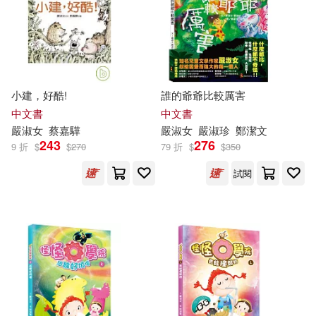
小建，好酷!
誰的爺爺比較厲害
中文書
中文書
嚴
淑女
蔡嘉驊
嚴
淑女
嚴
淑珍
鄭潔文
243
276
9 折
$
$
270
79 折
$
$
350
試閱