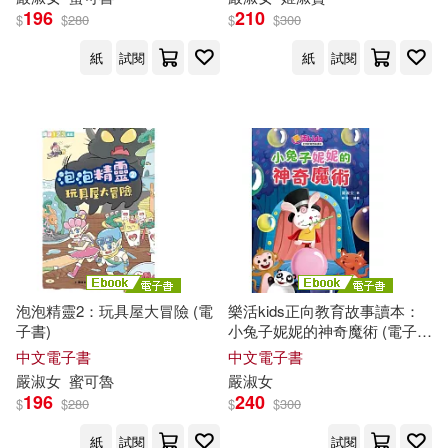
196
210
$
$
280
$
$
300
紙
試閱
紙
試閱
泡泡精靈2：玩具屋大冒險 (電
樂活kids正向教育故事讀本：
子書)
小兔子妮妮的神奇魔術 (電子
書)
中文電子書
中文電子書
嚴
淑女
蜜可魯
嚴
淑女
196
240
$
$
280
$
$
300
紙
試閱
試閱