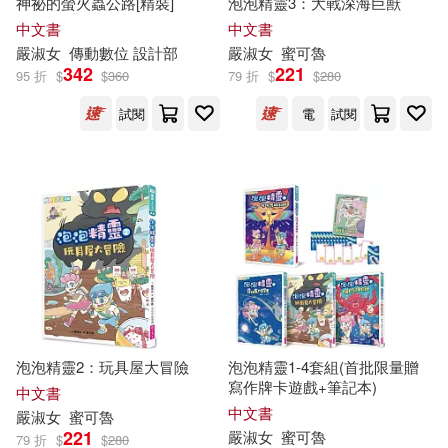
神祕的螢火蟲公路[精裝]
泡泡精靈3：大戰深海巨獸
中文書
中文書
嚴
淑女
傳動數位 設計部
嚴
淑女
蜜可魯
342
221
95 折
$
$
360
79 折
$
$
280
試閱
電
試閱
泡泡精靈2：玩具屋大冒險
泡泡精靈1-4套組(首批限量贈
寫作牌卡遊戲+筆記本)
中文書
中文書
嚴
淑女
蜜可魯
221
嚴
淑女
蜜可魯
79 折
$
$
280