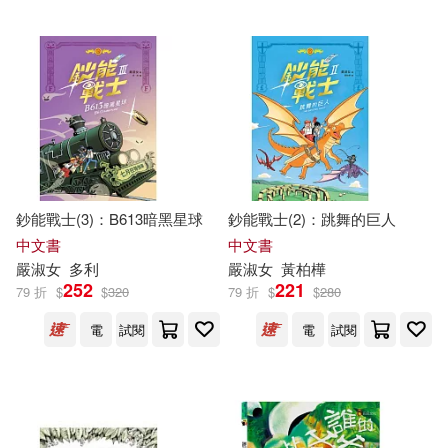
鈔能戰士(3)：B613暗黑星球
鈔能戰士(2)：跳舞的巨人
中文書
中文書
嚴
淑女
多利
嚴
淑女
黃柏樺
252
221
79 折
$
$
320
79 折
$
$
280
電
試閱
電
試閱