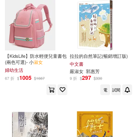
【KidsLife】防水輕便兒童書包
拉拉的自然筆記(暢銷增訂版)
(兩色可選)- 小
淑女
中文書
婦幼生活
嚴
淑女
郭惠芳
1005
297
67 折
$
$
1667
9 折
$
$
330
電
試閱