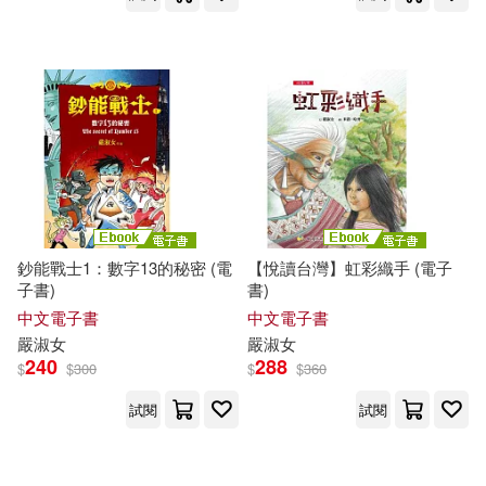
鈔能戰士1：數字13的秘密 (電
【悅讀台灣】虹彩織手 (電子
子書)
書)
中文電子書
中文電子書
嚴
淑女
嚴
淑女
240
288
$
$
300
$
$
360
試閱
試閱