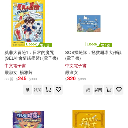
莫非大冒險1：日常的魔咒
SOS探險隊：拯救珊瑚大作戰
(SEL社會情緒學習) (電子書)
(電子書)
中文電子書
中文電子書
嚴
淑女
楊雅茜
嚴
淑女
245
320
88 折
$
$
399
$
$
399
紙
試閱
紙
試閱