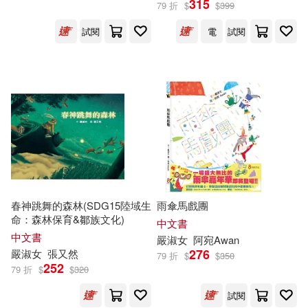
315
79 折
$
$
399
試閱
電
試閱
伊莉莎白．紐伯瑞(1)
展開
克里斯多夫．埃奇(1)
出版社
(可複選)
劉思源(1)
劉湘湄(1)
親子天下(17)
小麥文化(14)
周姚萍(1)
哲也(1)
聚光文創(8)
幼獅文化(5)
唐香燕(1)
嚴淑女、李孟發(1)
春神跳舞的森林(SDG15陸域生
雨傘馬戲團
命：森林保育&鄒族文化)
小皇冠文化(4)
巴巴文化(4)
展開
中文書
中文書
嚴
淑女
阿宛Awan
嚴淑女等(1)
嚴淑珍(1)
276
嚴
淑女
張又然
79 折
$
$
350
青林(4)
四也文化出版公司(3)
252
79 折
$
$
320
配送方式
(可複選)
培利．諾德曼(1)
試閱
小魯文化(3)
小天下(2)