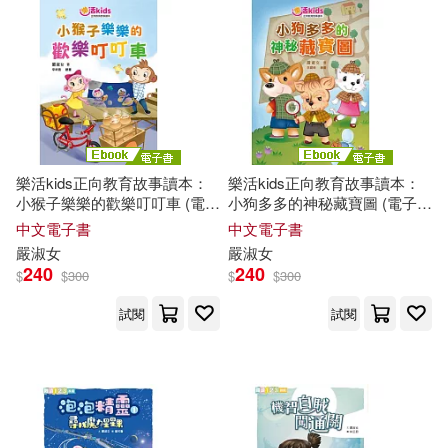
樂活kids正向教育故事讀本：
樂活kids正向教育故事讀本：
小猴子樂樂的歡樂叮叮車 (電子
小狗多多的神秘藏寶圖 (電子
書)
書)
中文電子書
中文電子書
嚴
淑女
嚴
淑女
240
240
$
$
300
$
$
300
試閱
試閱