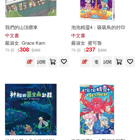
-
範圍
我們的山頂纜車
泡泡精靈4：吸吸鳥的封印
中文書
中文書
嚴
淑女
Grace Kam
嚴
淑女
蜜可魯
308
237
79 折
$
$
390
79 折
$
$
300
試閱
電
試閱