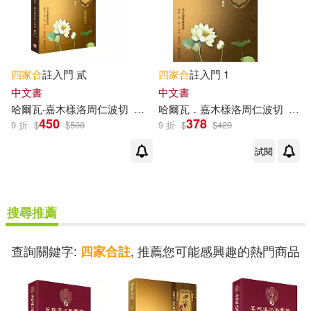
四家
合
註入門 貳
四家
合
註入門 1
中文書
中文書
哈爾瓦‧嘉木樣洛周仁波切
釋如行
哈爾瓦．嘉木樣洛周仁波切
釋性柏
釋如
450
378
9 折
$
$
500
9 折
$
$
420
試閱
搜尋推薦
查詢關鍵字:
, 推薦您可能感興趣的熱門商品
四家合註