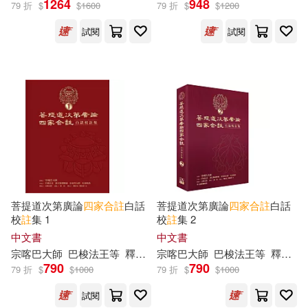
1264
948
79 折
$
$
1600
79 折
$
$
1200
宗喀巴大師(4)
巴梭法王(2)
試閱
試閱
巴梭法王等(2)
展開
公羊兄（朱生亦）(1)
出版社
(可複選)
哈爾瓦‧嘉木樣洛周仁波切(1)
福智文化(9)
小麥田(1)
哲學新媒體(1)
妙音笑大師(1)
菩提道次第廣論
四家
合
註
白話
菩提道次第廣論
四家
合
註
白話
校
註
集 1
校
註
集 2
配送方式
(可複選)
札帝格西(1)
蘇子媖／小英(1)
中文書
中文書
宗喀巴大師
巴梭法王等
釋如密
宗喀巴大師
釋如法
巴梭法王等
釋如密等
790
790
可超商取貨(10)
79 折
$
$
1000
79 折
$
$
1000
語王堅穩尊者(1)
試閱