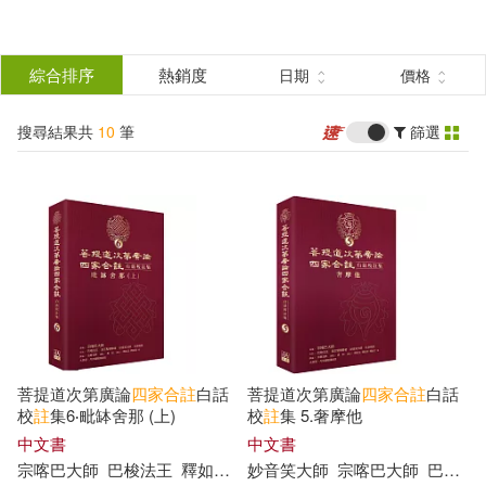
搜
尋
分類
綜合排序
熱銷度
日期
價格
(單選)
結
搜尋結果共
10
筆
篩選
所有商品(11)
圖書(10)
果
篩
中文書(10)
選
展開
作者
(可複選)
菩提道次第廣論
四家
合
註
白話
菩提道次第廣論
四家
合
註
白話
校
註
集6‧毗缽舍那 (上)
校
註
集 5.奢摩他
中文書
中文書
哈爾瓦．嘉木樣洛周仁波切(4)
宗喀巴大師
巴梭法王
釋如密
釋如法
妙音笑大師
宗喀巴大師
巴梭法王