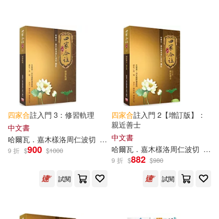
可海外宅配(10)
可港澳店取(10)
可新加坡店取(10)
可菲律賓店取(10)
四家
合
註入門 3：修習軌理
四家
合
註入門 2【增訂版】：
親近善士
中文書
其他
(可複選)
中文書
哈爾瓦．嘉木樣洛周仁波切
釋如行
釋性柏
900
哈爾瓦．嘉木樣洛周仁波切
釋如
9 折
$
$
1000
882
9 折
$
$
980
現在可購買商品(8)
試閱
試閱
價格
-
範圍