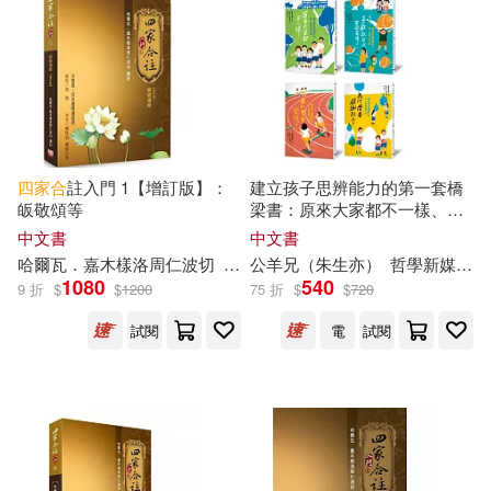
四家
合
註入門 1【增訂版】：
建立孩子思辨能力的第一套橋
皈敬頌等
梁書：原來大家都不一樣、喜
歡就可以帶回家嗎、為什麼要
中文書
中文書
「合作」、為什麼要感謝別人
哈爾瓦．嘉木樣洛周仁波切
釋如行
公羊兄（朱生亦）
釋性柏
哲學新媒體
(啟動思辨力的37個提問․
4
冊1
1080
540
9 折
$
$
1200
75 折
$
$
720
套，附注音&插圖)
試閱
電
試閱