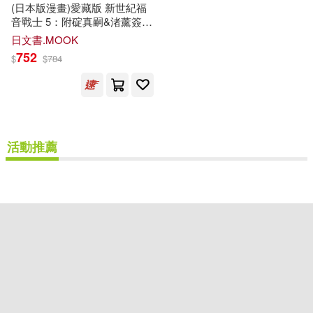
(日本版漫畫)愛藏版 新世紀福
可超商取貨(1)
可海外宅配(1)
音戰士 5：附碇真嗣&渚薰簽名
板
日文書.MOOK
752
$
$
784
可港澳店取(1)
可新加坡店取(1)
可菲律賓店取(1)
活動推薦
其他
(可複選)
現在可購買商品(1)
價格
-
範圍
重新設定
確認