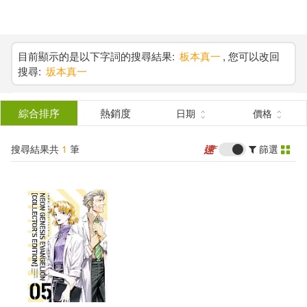
搜
尋
分類
(單選)
目前顯示的是以下字詞的搜尋結果:
板本真一
, 您可以改回
搜尋:
坂本真一
結
雜誌(1)
所有商品(1)
果
綜合排序
熱銷度
日期
價格
展開
篩
搜尋結果共
1
筆
篩選
選
出版社
(可複選)
KADOKAWA(1)
配送方式
(可複選)