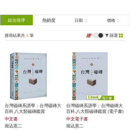
搜
尋
分類
綜合排序
熱銷度
日期
價格
(單選)
結
搜尋結果共
4
筆
篩選
圖書(3)
所有商品(4)
果
電子書(1)
篩
選
展開
作者
(可複選)
台灣磁磚系譜學：台灣磁磚大
台灣磁磚系譜學：台灣磁磚大
堀込憲二(4)
百科.八大類磁磚鑑賞
百科.八大類磁磚鑑賞 (電子書)
中文書
中文電子書
堀
込
憲
二
堀
込
憲
二
中原大學建築學系(1)