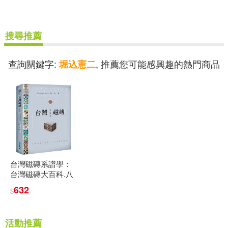
可菲律賓店取(3)
搜尋推薦
電子書
(可複選)
查詢關鍵字:
, 推薦您可能感興趣的熱門商品
堀込憲二
適合平板閱讀(1)
其他
(可複選)
台灣磁磚系譜學：
現在可購買商品(2)
台灣磁磚大百科.八
大類磁磚鑑賞
632
$
作者/演唱/譯/編/繪(4)
活動推薦