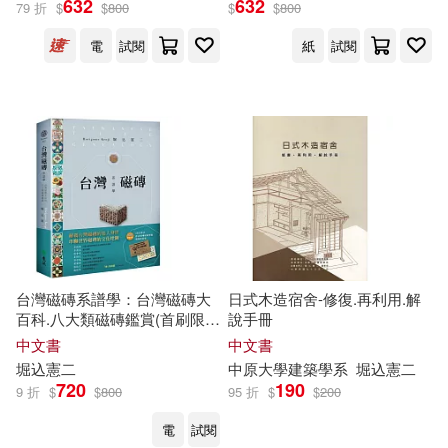
632
632
79 折
$
$
800
$
$
800
電
試閱
紙
試閱
出版社
(可複選)
遠流(3)
文化部文化資產局(1)
配送方式
(可複選)
可超商取貨(3)
可海外宅配(3)
台灣磁磚系譜學：台灣磁磚大
日式木造宿舍-修復.再利用.解
百科.八大類磁磚鑑賞(首刷限量
說手冊
贈品【佐治磁磚絕版型錄精華
中文書
中文書
可港澳店取(3)
復刻版】)
堀
込
憲
二
中原大學建築學系
堀
込
憲
二
720
190
9 折
$
$
800
95 折
$
$
200
可新加坡店取(3)
電
試閱