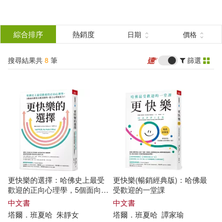
搜
尋
分類
綜合排序
熱銷度
日期
價格
(單選)
結
搜尋結果共
8
筆
篩選
圖書(5)
所有商品(8)
果
電子書(3)
篩
選
展開
作者
(可複選)
更快樂的選擇：哈佛史上最受
更快樂(暢銷經典版)：哈佛最
塔爾．班夏哈(8)
歡迎的正向心理學，5個面向鍛
受歡迎的一堂課
造反脆弱韌性，建立心理復原
中文書
中文書
力!
塔爾
．
班
夏
哈
朱靜女
塔爾
．
班
夏
哈
譚家瑜