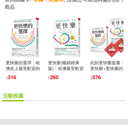
商品
更快樂的選擇：哈
更快樂(暢銷經典
此刻更快樂套書：
佛史上最受歡迎的
版)：哈佛最受歡迎
更快樂+更快樂的選
正向心理學，5個面
的一堂課
擇(限量贈刷比×今
316
260
576
$
$
$
向鍛造反脆弱韌
年更快樂雙春聯)
性，建立心理復原
力!
活動推薦
重新設定
確認