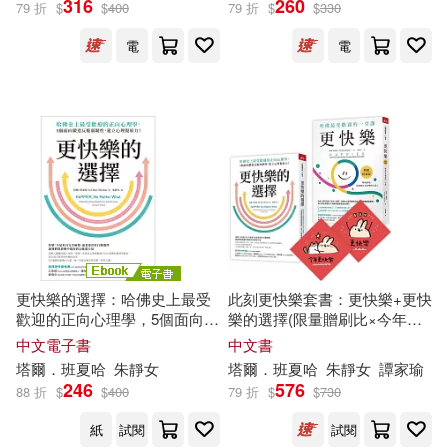
316
260
79 折
$
$
400
79 折
$
$
330
出版社
(可複選)
電
電
天下雜誌(8)
配送方式
(可複選)
可超商取貨(5)
可海外宅配(5)
可港澳店取(5)
更快樂的選擇：哈佛史上最受
此刻更快樂套書：更快樂+更快
歡迎的正向心理學，5個面向鍛
樂的選擇(限量贈刷比×今年更
造反脆弱韌性，建立心理復原
快樂雙春聯)
中文電子書
中文書
可新加坡店取(5)
力! (電子書)
塔爾
．
班
夏
哈
朱靜女
塔爾
．
班
夏
哈
朱靜女
譚家瑜
246
576
88 折
$
$
400
79 折
$
$
730
可菲律賓店取(5)
紙
試閱
試閱