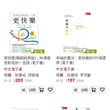
電子書
(可複選)
適合手機平板閱讀(3)
其他
(可複選)
更快樂(暢銷經典版)：哈佛最
幸福的魔法：更快樂的101個選
受歡迎的一堂課 (電子書)
擇 (電子書)
現在可購買商品(6)
中文電子書
中文電子書
塔爾
．
班
夏
哈
譚家瑜
塔爾
．
班
夏
哈
李芳齡
203
197
88 折
$
$
330
88 折
$
$
320
作者/演唱/譯/編/繪(8)
紙
試閱
紙
試閱
價格
-
範圍