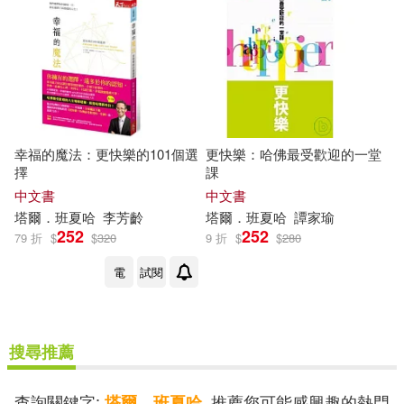
幸福的魔法：更快樂的101個選
更快樂：哈佛最受歡迎的一堂
擇
課
中文書
中文書
塔爾
．
班
夏
哈
李芳齡
塔爾
．
班
夏
哈
譚家瑜
252
252
79 折
$
$
320
9 折
$
$
280
電
試閱
搜尋推薦
查詢關鍵字:
, 推薦您可能感興趣的熱門
塔爾．班夏哈