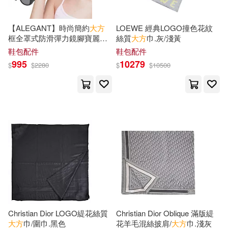
盧祥之（主編）(5)
warner music(18)
【ALEGANT】時尚簡約
大方
LOEWE 經典LOGO撞色花紋
磐井ユタ(5)
蔡向紅(5)
框全罩式防滑彈力鏡腳寶麗來
絲質
大方
巾.灰/淺黃
中信出版社(18)
偏光墨鏡/外掛式UV400太陽眼
鞋包配件
鞋包配件
鏡/包覆套鏡 星曜晶黑
995
10279
$
$
2280
$
$
10500
蔡鐵如（主編）(5)
謝望民(5)
復旦大學出版社(18)
遠流(18)
謝沅瑾(5)
鄭淵潔(5)
高等教育出版社(18)
阮蓮香(5)
LiveABC編輯群(4)
中國華僑出版社(17)
NHK「科學觀察法」製作團隊(4)
天津科學技術出版社(17)
Team. StoryG(4)
ţѩͮ(4)
學苑出版社(17)
布克文化(17)
Christian Dior LOGO緹花絲質
Christian Dior Oblique 滿版緹
チェリーズ(4)
大方
巾/圍巾.黑色
花羊毛混絲披肩/
大方
巾.淺灰