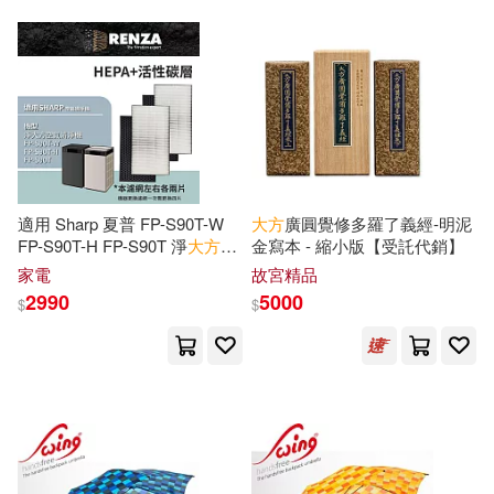
仉即吾（編述）(2)
今龜庵(2)
中國畫報出版社(5)
何恭上(2)
何玲(2)
中國發展出版社(5)
五南(5)
余郅(2)
修鐵(2)
交通部運輸研究所(5)
傅斯年(2)
傑諾米．卡森(2)
適用 Sharp 夏普 FP-S90T-W
大方
廣圓覺修多羅了義經-明泥
FP-S90T-H FP-S90T 淨
大方
空
金寫本 - 縮小版【受託代銷】
人民文學出版社(5)
氣清淨機 HEPA+活性碳 濾網
家電
故宮精品
濾芯 濾心
克萊拉・朵蘭(2)
2990
5000
$
$
千華駐科技(5)
台灣角川(5)
全球金融學校(2)
和平國際(5)
公務員錄用考試命題研究中心編(2)
哈爾濱工業大學出版社(5)
出口仁(2)
前橋明(2)