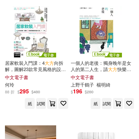
現在可購買商品(2671)
ZERO ONE STYLE.inc(25)
浙江人民美術出版社編(6)
作者/演唱/譯/編/繪(47)
人民衛生出版社(24)
大境(24)
石學敏(6)
陸志昌（主編）(6)
價格
-
山西科學技術出版社(24)
範圍
（宋）陳自明(6)
社會科學文獻出版社(24)
居家軟裝入門課：4
大方
向拆
一個人的老後：獨身晚年是女
解，圖解23款常見風格的設計
人的第二人生，請
大方
快樂地
乙葉ゆずき(5)
今井まい(5)
&選物公式 (電子書)
享用!(暢銷十萬本全新改版) (電
中文電子書
中文電子書
外語教學與研究出版社(23)
子書)
何玲
上野千鶴子
楊明綺
295
196
何菲(5)
劉學(5)
88 折
$
$
480
$
$
280
江西美術出版社(23)
紙
試閱
紙
試閱
向井藍(5)
唐 不空譯(5)
中國醫藥科技出版社(22)
唐 實叉難陀譯(5)
山西教育出版社(22)