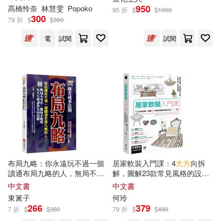
950
可超商取貨(3991)
髙橋怜奈
林慧雯
Popoko
95 折
$
$
1000
張連生（主編）(10)
300
79 折
$
$
380
中國中醫藥出版社(59)
可海外宅配(3875)
電
試閱
試閱
黃啟元等（編）(10)
中國建築工業出版社(48)
可港澳店取(3741)
大方影像製作股份有限公司(9)
機械工業出版社(46)
可新加坡店取(3714)
趙國東(9)
Huang(8)
崧燁文化(42)
可菲律賓店取(3751)
Xiang(8)
市原和真(8)
湖南美術出版社(42)
布局九略：你永遠玩不過一個
居家軟裝入門課：4
大方
向拆
徐林（主編）(8)
上市日期
(可複選)
讀通布局九略的人，無局不可
解，圖解23款常見風格的設計
北京大學出版社(41)
布，無局不能成，九
大方
略讓
&選物公式
中文書
中文書
你布局致勝
楊衛平，夏同珩（主編）(8)
東篱子
何玲
一個月內上市新品(31)
266
379
電子工業出版社(41)
7 折
$
$
380
79 折
$
$
480