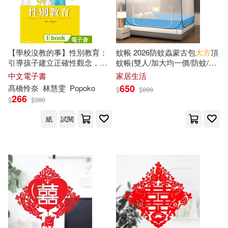
湖南科學技術出版社(12)
丁甘仁(3)
金盾出版社(12)
【學校沒教的事】性別教育：
蚊帳 2026防蚊蟲蒙古包
大方
頂
上海市美國問題研究所（主編）(3)
引導孩子建立正確性觀念，談
蚊帳(雙人/加大均一價/防蚊/防
Universal(11)
性也能
大方
又自在! (電子書)
蟲/蒙古包/好睡覺/蚊帳) 藍鯨-
中文電子書
家居生活
雙人
上海淘米網絡科技有限公司(3)
650
髙橋怜奈
林慧雯
Popoko
$
$
899
266
中國紡織出版社(11)
$
$
380
中國法制出版社(3)
紙
試閱
中國經濟出版社(11)
中村圭志(3)
于雷(3)
人民交通出版社(11)
原點(11)
任穎(3)
余歌(3)
四川美術出版社(11)
全國人大(3)
天津人民出版社(11)