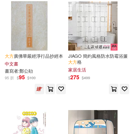
詹姆斯．諾柏瑞(4)
譚自安(4)
臉譜(13)
賴慶雄(4)
赤城大空(4)
SECRET MUSIC(12)
趙錦傑(4)
金暢(4)
上海科學技術文獻出版社(12)
大方
廣佛華嚴經淨行品抄經本
JIAGO 簡約風格防水防霉浴簾
陸志昌(4)
馮雪松(4)
大方
格
中文書
中國電力出版社(12)
家居生活
書寫者:鄭公勛
黃煌(4)
(宋)陳自明(3)
95
275
95 折
$
$
100
$
$
499
出版菊(12)
Mensa門薩學會(3)
大都會文化事業有限公司(12)
バルタン(3)
新世界出版社(12)
ホットエンターテイメント(3)