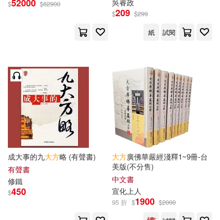
52000
吳睿政
國家工業信息安全發展研究中心(3)
$
$
62900
209
日出出版(10)
朱雀(10)
$
$
299
紙
試閱
大槻ひびき(3)
失譯(3)
法律出版社(10)
宋淑娟（Jane）(3)
湖南師範大學出版社(10)
宋龍華(3)
富增章成(3)
經濟管理出版社(10)
富蘭克林·羅斯福(3)
西南交通大學出版社(10)
廈門大學教務處(3)
張暉(3)
成大事的九
大方
略 (有聲書)
大方
廣佛華嚴經淺釋1~9冊-台
貴州科技出版社(10)
美版(不分售)
有聲書
中文書
修鐵
張淑卿 Angel(3)
張雅惠(3)
450
宣化上人
$
陝西科學技術出版社(10)
1900
95 折
$
$
2000
張雲(3)
彭懷仁(3)