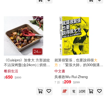
張泉(4)
張逸(4)
湖北科學技術出版社(15)
徐林(4)
本書編寫組(4)
中國盲文出版社(14)
本社組織編寫(4)
李長綱(4)
Ingram(13)
楊參軍(4)
王育貞(4)
中國法制出版社(13)
《Cuisipro》加拿大 方形波紋
就算很緊張，也要說得很
大
不沾深烤盤(金24cm) | 烘焙烤
方
：「緊張大師」的300個溝通
王裕德(4)
石濤(4)
盤 焗烤盤 模具 布朗尼
技巧
中國社會科學出版社(13)
餐廚生活
中文書
650
吳睿政Wu Rui-Zheng
$
$
800
程爵棠(4)
簡子傑(4)
209
7 折
$
$
299
大牌出版(13)
悅文社(13)
電
試閱
許志勇(4)
許曉生(4)
瑞昇(13)
經濟科學出版社(13)