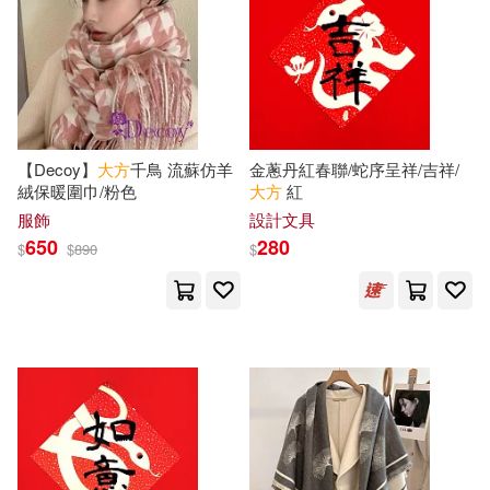
台灣廣廈(7)
地質出版社(7)
Hachi Cafe（ハチカフェ）(2)
天津人民美術出版社(7)
Haruyuki（はるゆき）(2)
廈門大學出版社(7)
【Decoy】
大方
千鳥 流蘇仿羊
金蔥丹紅春聯/蛇序呈祥/吉祥/
MICHE Company(2)
絨保暖圍巾/粉色
大方
紅
方舟文化(7)
服飾
設計文具
650
280
Marcantonio Savelli(2)
$
$
890
$
東南大學出版社(7)
PRESTIGE DIGITAL BOOK SERIE
S(2)
柿子文化(7)
橘子(7)
Ryan爸爸(2)
SendPoints(2)
江西教育出版社(7)
Winnie范麗雯(2)
積木文化(7)
菁品文化(7)