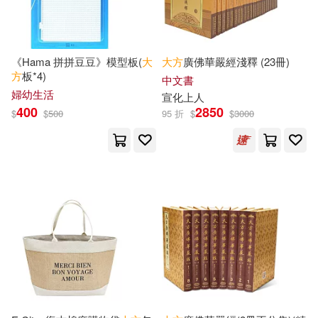
王建國（主編）(3)
親子天下(9)
王惟恆，李艷（主編）(3)
《Hama 拼拼豆豆》模型板(
大
大方
廣佛華嚴經淺釋 (23冊)
陝西師範大學出版社(9)
方
板*4)
中文書
王旭東(3)
王明哲(3)
婦幼生活
宣化上人
飛燕文創事業有限公司(9)
400
2850
$
$
500
95 折
$
$
3000
王春法（主編）(3)
王者(3)
三采(8)
王者工作室(3)
白蘇子(3)
上海交通大學出版社(8)
百永さりな(3)
中國水利水電出版社(8)
秦春華（主編）(3)
中國計量出版社(8)
米蘭達．阿爾德豪斯—格林(3)