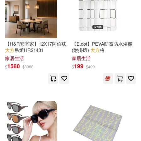
堀田秀吾(5)
大原あむ(5)
化學工業出版社(21)
大川月乃(5)
張學憲(5)
台灣東販(21)
知識出版社(21)
【H&R安室家】12X17阿伯茲
【E.dot】PEVA防霉防水浴簾
易中天(5)
林薇真(5)
大方
吊燈HR21481
(附掛環)
大方
格
野人(21)
家居生活
家居生活
1580
199
$
$
3980
$
$
499
楊參軍 主編 盧家華 編著(5)
黑龍江科學技術出版社(20)
楊東勝(5)
橘公司(5)
人民出版社(19)
大是文化(19)
法國伽利瑪少兒出版社(5)
愛播聽書FM(19)
皮耶艾曼(5)
日日幸福(19)