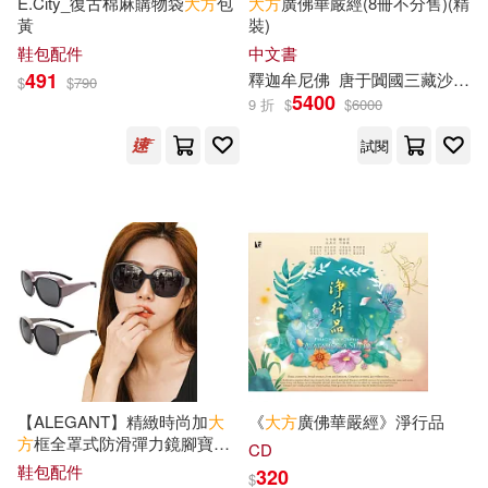
E.City_復古棉麻購物袋
大方
包
大方
廣佛華嚴經(8冊不分售)(精
中國輕工業出版社(8)
黃
裝)
經盛鴻(3)
羽宸寰(3)
鞋包配件
中文書
中華書局(8)
九州出版社(8)
491
釋迦牟尼佛
唐于闐國三藏沙門實叉難陀
$
$
790
5400
9 折
$
$
6000
耳雅(3)
聖嚴法師(3)
北京理工大學出版社(8)
試閱
胡斯特．艾爾佛思(3)
大塊文化(8)
膳書堂文化(3)
茂木健一郎(3)
廣東科技出版社(8)
蓋瑞．寇奇奈德(3)
擎天出版集團(8)
蔡鐵如，寧澤璞（主編）(3)
江蘇大學出版社(8)
【ALEGANT】精緻時尚加
大
《
大方
廣佛華嚴經》淨行品
方
框全罩式防滑彈力鏡腳寶麗
蕭功秦(3)
蕭盛(3)
CD
來偏光墨鏡/外掛式UV400太陽
浙江人民美術出版社(8)
鞋包配件
320
$
眼鏡/包覆套鏡 鵝絨粉