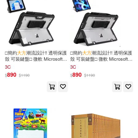
李遠華(3)
天下雜誌(9)
常常生活文創(9)
東方創意之星設計大賽組委會(3)
廣西師範大學出版社(9)
林文中(3)
林聰(3)
東立(9)
沐燁文化(9)
□簡約
大方
潮流設計!! 透明保護
□簡約
大方
潮流設計!! 透明保護
殼 可裝鍵盤□ 微軟 Microsoft
殼 可裝鍵盤□ 微軟 Microsoft
林鼎淵(3)
柳書琴（主編）(3)
Surface Pro 13吋 2025 平板電
Surface Pro 12吋 2025 平板電
3C
3C
河南科學技術出版社(9)
腦保護套 筆槽收納 多角度支架
腦保護套 筆槽收納 多角度支架
890
890
$
$
1190
$
$
1190
附手握帶 黑色
附手握帶 黑色
柴田書店(3)
楊銘(3)
臺灣商務(9)
樂律大語文(3)
洪丕謨(3)
華東師範大學出版社(9)
洪蘭(3)
游朱義(3)
西安交通大學出版社(9)