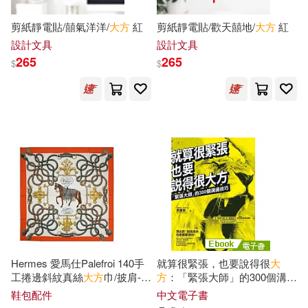
公務員錄用考試命題研究中心(3)
剪紙靜電貼/囍氣洋洋/
大方
紅
剪紙靜電貼/歡天囍地/
大方
紅
山東美術出版社(11)
設計文具
設計文具
265
265
劉方柏(3)
$
$
平安文化(11)
晨星(11)
北京師範大學實驗幼兒園（主編）
(3)
武漢大學出版社(11)
北涼 曇無讖譯(3)
漫遊者文化(11)
財經傳訊(11)
千石もなか(3)
采實文化(11)
MTEX(10)
卡洛琳．拉靈頓(3)
上海科學技術出版社(10)
Hermes 愛馬仕Palefroi 140手
就算很緊張，也要說得很
大
唐 地婆訶羅譯(3)
工捲邊斜紋真絲
大方
巾/披肩-
方
：「緊張大師」的300個溝通
中國礦業大學出版社(10)
淺海軍藍/雲紋灰/青銅色
技巧 (電子書)
鞋包配件
中文電子書