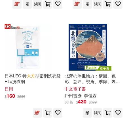
王擎天(8)
程逸(8)
電
試閱
電
試閱
本週上市新品(3)
時報出版(39)
蘇秦(8)
人民軍醫出版社(38)
電子書
(可複選)
趙錦傑，馮放（主編）(8)
人民郵電出版社(38)
適合手機平板閱讀(288)
佐渡遼歌(7)
李華(7)
千華數位文化(29)
適合平板閱讀(554)
林禾(7)
蔡賢隆(7)
日本LEC 特
大方
型密網洗衣袋
北齋の浮世繪力：構圖、色
浙江大學出版社(27)
HLa洗衣網
彩、意匠、視角、季節、幾
免費電子書(71)
何、線條，7
大方
向學欣賞，更
日用
中文電子書
闕(7)
丁驥良(6)
認識家紋到妖怪的圖解力 (電子
160
戶田吉彥
李佳霖
重慶出版社(27)
$
$
230
書)
430
88 折
$
$
699
健康大講堂編委會(6)
其他
(可複選)
紙
試閱
中國人民大學出版社(26)
數碼創意編著(6)