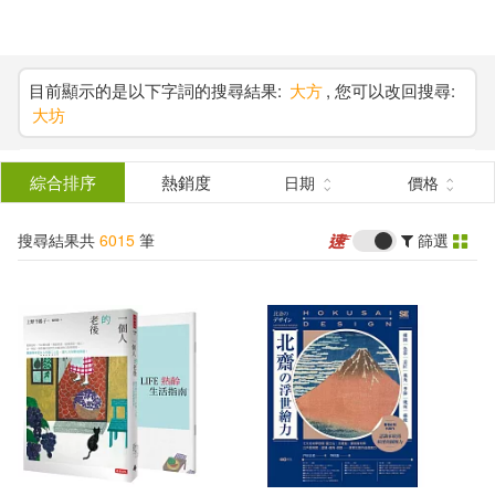
搜
尋
分類
(單選)
目前顯示的是以下字詞的搜尋結果:
大方
, 您可以改回搜尋:
大坊
結
圖書(3613)
所有商品(6015)
果
綜合排序
熱銷度
日期
價格
影音(97)
雜誌(54)
篩
搜尋結果共
6015
筆
篩選
選
美妝(36)
服飾(81)
展開
作者
(可複選)
家居生活(251)
美食(16)
3C(15)
家電(18)
百官網公職師資群(562)
保健(38)
設計文具(71)
孫萌（主編）(40)
h.m.p(25)