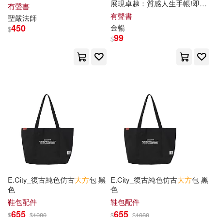
マヤミ(2)
展現卓越：質感人生手帳!即使
有聲書
北京圖書館出版社(6)
跌倒，也要落落
大方
，成功也
有聲書
聖嚴法師
可以很優雅 (有聲書)
450
金暢
$
ムラヨシマサユキ(2)
99
$
山西人民出版社(6)
一穂ミチ(2)
廣東經濟出版社(6)
一穂ミチ Ichiho Michi(2)
延邊大學出版社(6)
丁子江(2)
丁寧(2)
新自然主義(6)
丁菱娟(2)
上尚印象(2)
江蘇科學技術出版社(6)
上田淳子(2)
上野千鶴子(2)
E.City_復古純色仿古
大方
包 黑
E.City_復古純色仿古
大方
包 黑
江西科學技術出版社(6)
色
色
鞋包配件
鞋包配件
中國法治出版社(2)
655
655
$
$
1080
$
$
1080