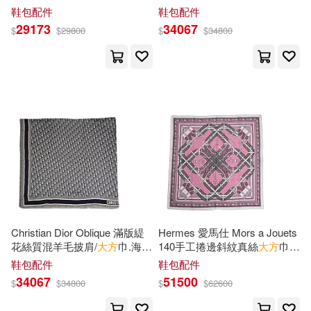
北京師範大學出版社(16)
鞋包配件
鞋包配件
29173
34067
$
$
29800
$
$
34800
ファンタジア文庫編輯部(4)
商周出版(16)
劉再平(4)
劉妙華(4)
華語教學出版社(16)
劉必榮(4)
吳武憲(4)
中國鐵道出版社(15)
大平信孝(4)
姚俊(4)
北京科學技術出版社(15)
孫尚（編）(4)
孫萌(4)
博碩(15)
Christian Dior Oblique 滿版緹
Hermes 愛馬仕 Mors a Jouets
花絲質混羊毛披肩/
大方
巾.海軍
140手工捲邊斜紋真絲
大方
巾/
安若水(4)
宣化上人(4)
藍
披肩- 玫瑰色 / 白色 / 大象灰
吉林出版集團有限責任公司(15)
鞋包配件
鞋包配件
34067
51500
$
$
34800
$
$
62600
寧澤璞，蔡鐵如（主編）(4)
商務印書館(15)
尖端(15)