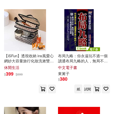
靜清和(3)
非瓴(3)
三民(7)
高凱(3)
黃揚名(3)
中國環境科學出版社(7)
龍柒(3)
（清）何貴孚(3)
中醫古籍出版社(7)
&#19992;&#26539;&#23396;&#40
575;(2)
光明日報出版社(7)
【iSFun】透視收納 ins風愛心
布局九略：你永遠玩不過一個
網紗大容量旅行化妝洗漱雙層
讀通布局九略的人，無局不可
&#3259(2)
580(2)
大方
包
布，無局不能成，九
大方
略讓
休閒生活
中文電子書
內蒙古人民出版社(7)
你布局致勝 (電子書)
399
東篱子
$
$
699
Color爽(2)
380
$
八旗文化(7)
紙
試閱
Even（林憶雯）(2)
南京大學出版社(7)
ExplainThis(2)