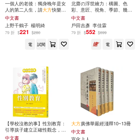
一個人的老後：獨身晚年是女
北齋の浮世繪力：構圖、色
人的第二人生，請
大方
快樂地
彩、意匠、視角、季節、幾
享用!(暢銷十萬本全新改版)
何、線條，7
大方
向學欣賞，更
無印良品(3)
日用清潔(8)
張天啟(24)
展開
中文書
中文書
認識家紋到妖怪的圖解力
上野千鶴子
楊明綺
戶田吉彥
李佳霖
221
552
79 折
$
$
280
79 折
$
$
699
休閒生活(91)
婦幼生活(49)
趙錦傑（主編）(22)
出版社
(可複選)
電
試閱
電
餐廚生活(211)
崔鍾雷（主編）(20)
大碩教育(683)
鞋包配件(385)
票券(6)
大愛中西醫群(15)
洪澤(14)
科學出版社(102)
寵物生活(88)
故宮精品(2)
盧祥之(13)
鍾山(13)
CBETA 財團法人佛教電子佛典基金
展開
會(68)
電子書(842)
有聲書(40)
何明(11)
周藝文(11)
安徽美術出版社(67)
【學校沒教的事】性別教育：
大方
廣佛華嚴經淺釋10~13冊
配送方式
(可複選)
引導孩子建立正確性觀念，談
丁永恩(10)
中文書
性也能
大方
又自在!
中文書
清華大學出版社(60)
宣化上人