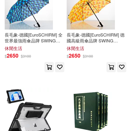
四川人民出版社(5)
劉健和（主編）(2)
劉大任(2)
境好出版(5)
大好書屋(5)
長毛象-德國[EuroSCHIRM] 全
長毛象-德國[EuroSCHIRM] 德
劉奕酉(2)
世界最強雨傘品牌 SWING
國高級雨傘品牌 SWING
大寫出版(5)
大東海(5)
HANDSFREE / 免持健行傘
大
HANDSFREE / 免持健行傘
大
休閒生活
休閒生活
(方格亮藍)
方格亮黃
劉宋 求那跋陀羅譯(2)
2650
2650
$
$
3100
$
$
3100
大樹林(5)
天下文化(5)
劉帥(2)
劉志遠，張文波(2)
悅鈞(5)
接力出版社(5)
劉昕傑（主編）(2)
劉玲伶(2)
文物出版社(5)
未來出版社(5)
劉穎(2)
劉麗偉（主編）(2)
氣象出版社(5)
劉麗娜(2)