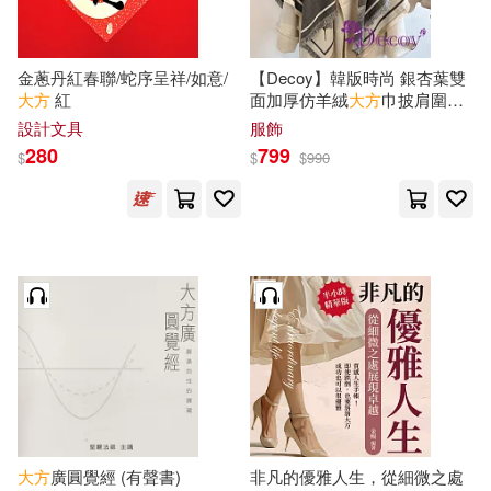
Xdite鄭伊廷(2)
華中科技大學出版社(7)
金蔥丹紅春聯/蛇序呈祥/如意/
【Decoy】韓版時尚 銀杏葉雙
[法]亨利．法約爾（Henri Fayol）
大方
紅
面加厚仿羊絨
大方
巾披肩圍巾/
著伊莉莎 編譯(2)
蔚藍文化(7)
KADOKAWA(6)
灰色
設計文具
服飾
280
799
kenmo（湘南投資讀書會）(2)
$
$
$
990
上海人民出版社(6)
《中國大百科全書：普及版》編委
會編(2)
中國政法大學出版社(6)
《電子商務優秀設計方案與分析》
編寫組(2)
中國財政經濟出版社(6)
あるとむ(2)
中央編譯出版社(6)
佛光(6)
プレステージ出版（写真集）(2)
凱信企管(6)
大方
廣圓覺經 (有聲書)
非凡的優雅人生，從細微之處