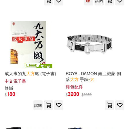
試閱
上海科學普及出版社(9)
徐好，羅彪（主編）(3)
上海遠東出版社(9)
德群(3)
易磊(3)
中國民主法制出版社(9)
曾苑芳(3)
本社(3)
中國科學技術出版社(9)
李依倩(3)
李依錫(3)
中國青年出版社(9)
成大事的九
大方
略 (電子書)
ROYAL DAMON 羅亞戴蒙 俐
落
大方
手鍊-
大
中文電子書
李利(3)
李岡榮(3)
鞋包配件
修鐵
中山大學出版社(9)
180
3200
$
$
$
3850
李志剛(3)
李津(3)
試閱
出色文化(9)
李淳(3)
李進林(3)
四川大學出版社(9)