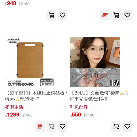
948
$
$
2160
藤子‧F‧不二雄(3)
裴偉(3)
知識產權出版社(8)
謝英彪(3)
謝邦昌(3)
秀威資訊(8)
趙世瑜(3)
趙嗣滄(3)
科學技術文獻出版社(8)
郭為祿，葉青（主編）(3)
複刻文化(8)
釋迦牟尼佛(3)
金彥庭(3)
財經錢線文化有限公司(8)
【樂扣樂扣】木纖維止滑砧板 /
【BeLiz】文藝幾何*極簡
大方
特大/
方
墊/含提把
框平光眼鏡/黑銀框
鍾育騰(3)
陳允斌(3)
餐廚生活
鞋包配件
高寶(8)
麥田(8)
1299
550
$
$
1988
$
$
1180
陳自明(3)
雨野六月(3)
PCuSER電腦人文化(7)