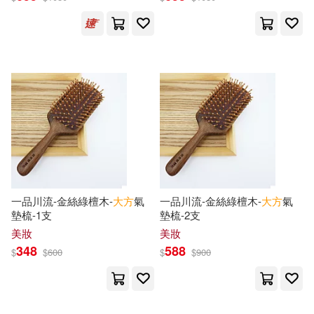
河海大學出版社(6)
禾馬(6)
中央美術學院美術館 編(2)
經史子集(6)
中野貴司(2)
丹尼爾‧梅森(2)
西南師範大學出版社(6)
丹．約翰(2)
丹．蘇利文(2)
麥浩斯(6)
鼎文(6)
主婦與生活社(2)
久賀谷亮(2)
上優文化(5)
世茂(5)
予耕(2)
一品川流-金絲綠檀木-
大方
氣
一品川流-金絲綠檀木-
大方
氣
中國三峽出版社(5)
墊梳-1支
墊梳-2支
美妝
美妝
亞歷克西斯．鮑茲曼(2)
348
588
$
$
600
$
$
900
中國商業出版社(5)
京虎子(2)
人民出版社(2)
中國物資出版社(5)