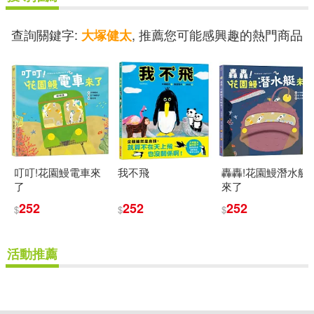
查詢關鍵字:
, 推薦您可能感興趣的熱門商品
大塚健太
叮叮!花園鰻電車來
我不飛
轟轟!花園鰻潛水艇
了
來了
252
252
252
$
$
$
活動推薦
重新設定
確認