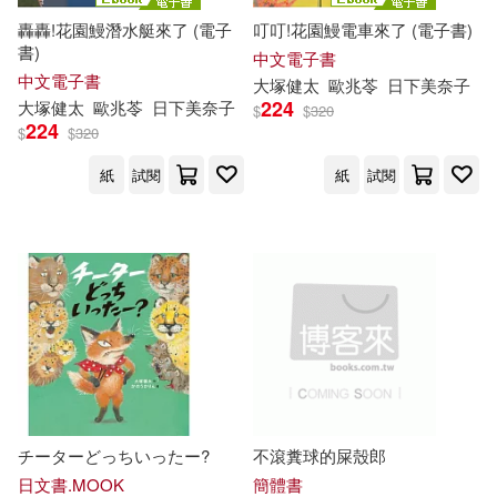
轟轟!花園鰻潛水艇來了 (電子
叮叮!花園鰻電車來了 (電子書)
書)
中文電子書
中文電子書
大
塚
健
太
歐兆苓
日下美奈子
224
大
塚
健
太
歐兆苓
日下美奈子
$
$
320
224
$
$
320
紙
試閱
紙
試閱
チーターどっちいったー?
不滾糞球的屎殼郎
日文書.MOOK
簡體書