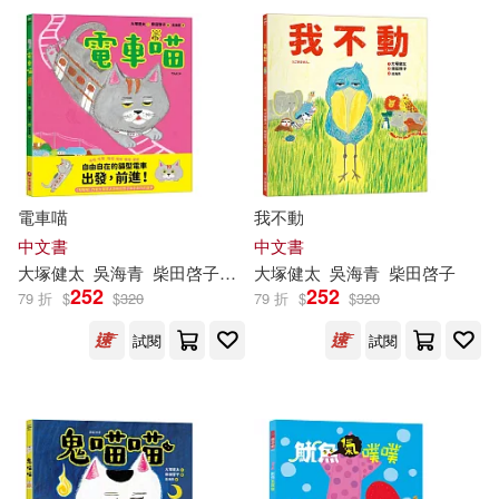
幼獅文化(1)
配送方式
(可複選)
可超商取貨(13)
電車喵
我不動
可海外宅配(13)
中文書
中文書
大
塚
健
太
吳海青
柴田啓子（柴田ケイコ）
大
塚
健
太
吳海青
柴田啓子
252
252
79 折
$
$
320
79 折
$
$
320
可港澳店取(12)
試閱
試閱
可新加坡店取(13)
可菲律賓店取(13)