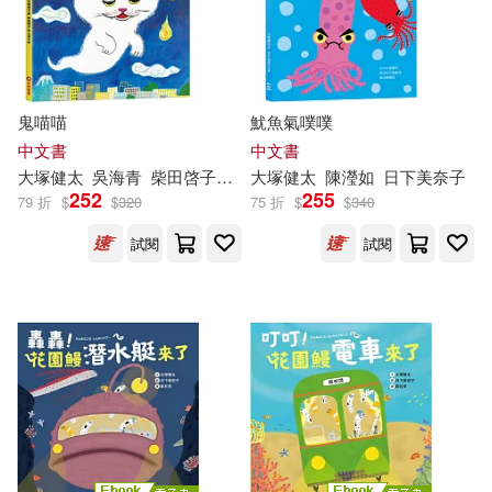
電子書
(可複選)
適合平板閱讀(2)
鬼喵喵
魷魚氣噗噗
中文書
中文書
大
塚
健
太
吳海青
柴田啓子（柴田ケイコ）
大
塚
健
太
陳瀅如
日下美奈子
252
255
其他
79 折
$
$
320
75 折
$
$
340
(可複選)
試閱
試閱
現在可購買商品(14)
作者/演唱/譯/編/繪(15)
價格
-
範圍