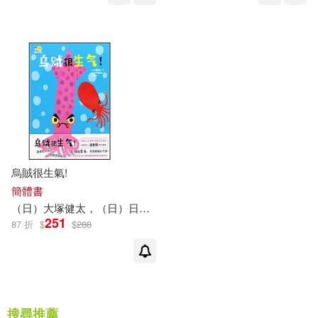
烏賊很生氣!
簡體書
（日）
大
塚
健
太
，（日）日下美奈子
劉子璨
251
87 折
$
$
288
搜尋推薦