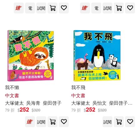
子(1)
電
試閱
電
試閱
（日）大塚健太，（日）高畠純(1)
出版社
(可複選)
采實文化(9)
パイ インターナショナル(2)
我不懶
我不飛
中文書
中文書
湖南少年兒童出版社(2)
大
塚
健
太
吳海青
柴田啓子
大
塚
健
太
吳怡文
柴田啓子（柴田ケイコ）
252
252
79 折
$
$
320
79 折
$
$
320
パイインターナショナル(1)
試閱
試閱