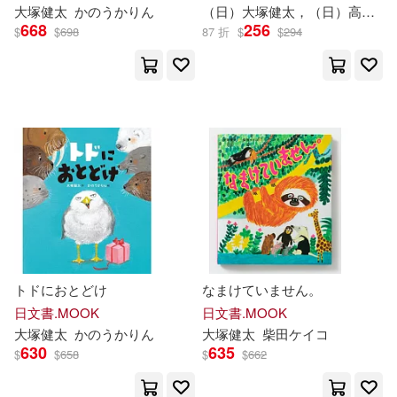
大
塚
健
太
かのうかりん
（日）
大
塚
健
太
，（日）高畠純
668
256
$
$
698
87 折
$
$
294
トドにおとどけ
なまけていません。
日文書.MOOK
日文書.MOOK
大
塚
健
太
かのうかりん
大
塚
健
太
柴田ケイコ
630
635
$
$
658
$
$
662