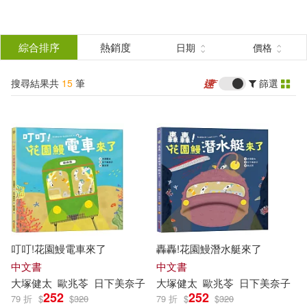
搜
尋
分類
綜合排序
熱銷度
日期
價格
(單選)
結
搜尋結果共
15
筆
篩選
圖書(10)
所有商品(15)
果
雜誌(3)
電子書(2)
篩
選
展開
作者
(可複選)
叮叮!花園鰻電車來了
轟轟!花園鰻潛水艇來了
大塚健太(13)
中文書
中文書
大
塚
健
太
歐兆苓
日下美奈子
大
塚
健
太
歐兆苓
日下美奈子
（日）大塚健太，（日）日下美奈
252
252
79 折
$
$
320
79 折
$
$
320