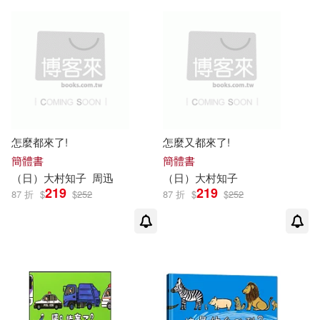
怎麼都來了!
怎麼又都來了!
簡體書
簡體書
（日）
大村
知
子
周迅
（日）
大村
知
子
219
219
87 折
$
$
252
87 折
$
$
252