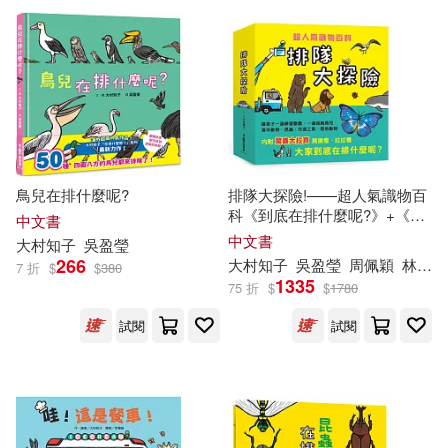
二十一世紀出版社(2)
小天下(2)
展開
浙江少年兒童出版社(2)
配送方式
(可複選)
連環畫出版社(2)
鳥兒在排什麼呢?
排隊大探險!——超人氣識物百
可超商取貨(21)
科《到底在排什麼呢?》+《超
中文書
級
大
塞車》+《昆蟲在排什麼
中文書
大村
知
子
吳盈瑩
三環出版社(1)
呢?》+《海底在排什麼呢?》+
266
大村
知
子
吳盈瑩
周佩穎
林芝儀
可海外宅配(21)
7 折
$
$
380
《鳥兒在排什麼呢?》
1335
75 折
$
$
1780
上誼文化公司(1)
台灣東方(1)
試閱
試閱
可港澳店取(21)
四川少年兒童出版社(1)
可新加坡店取(21)
悅知文化(1)
新經典文化(1)