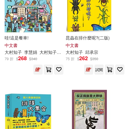
可菲律賓店取(21)
科學普及出版社(1)
上市日期
(可複選)
哇!這是餐車!
昆蟲在排什麼呢?(二版)
一個月內上市新品(1)
中文書
中文書
大村
知
子
李慧娟
大村
知
子
（おーむらともこ）
大村
知
子
邱承宗
268
262
79 折
$
$
340
75 折
$
$
350
電子書
(可複選)
試閱
適合手機平板閱讀(1)
適合平板閱讀(1)