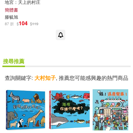
地宮：天上的村庄
簡體書
滕毓旭
104
87 折
$
$
119
搜尋推薦
查詢關鍵字:
, 推薦您可能感興趣的熱門商品
大村知子