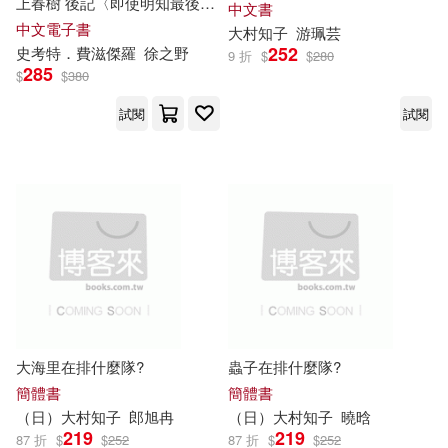
上春樹 後記〈即使明知最後會
中文書
輸〉) (電子書)
中文電子書
大村
知
子
游珮芸
252
史考特．費滋傑羅
徐之野
9 折
$
$
280
285
$
$
380
試閱
試閱
大海里在排什麼隊?
蟲子在排什麼隊?
簡體書
簡體書
（日）
大村
知
子
郎旭冉
（日）
大村
知
子
曉晗
219
219
87 折
$
$
252
87 折
$
$
252