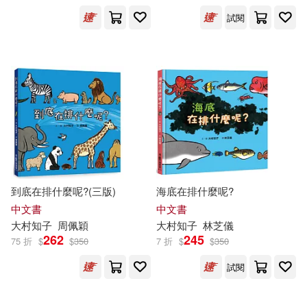
試閱
(日)大村知子(2)
成田奈緒子(2)
佐佐木牧(1)
史考特．費滋傑羅(1)
滕毓旭(1)
到底在排什麼呢?(三版)
海底在排什麼呢?
中文書
中文書
出版社
(可複選)
大村
知
子
周佩穎
大村
知
子
林芝儀
262
245
75 折
$
$
350
7 折
$
$
350
小魯文化(8)
試閱