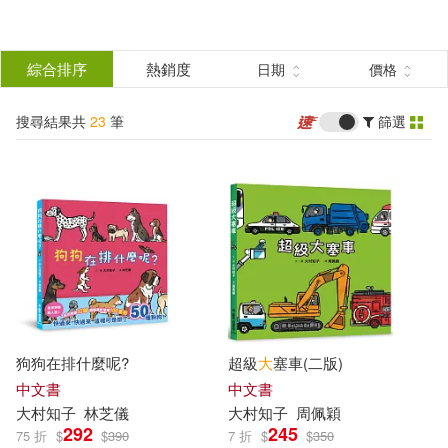
搜
尋
分類
綜合排序
熱銷度
日期
價格
(單選)
結
搜尋結果共
23
筆
篩選
圖書(21)
所有商品(23)
果
電子書(2)
篩
選
展開
作者
(可複選)
狗狗在排什麼呢?
超級
大
塞車(二版)
大村知子(10)
中文書
中文書
大村
知
子
林芝儀
大村
知
子
周佩穎
292
245
75 折
$
$
390
7 折
$
$
350
（日）大村知子(6)