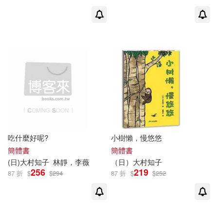
吃什麼好呢?
小樹懶，慢悠悠
簡體書
簡體書
(日)
大村
知
子
林靜，李薇
（日）
大村
知
子
256
219
87 折
$
$
294
87 折
$
$
252