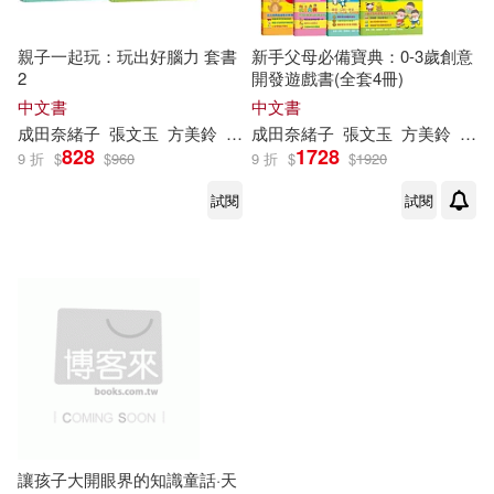
親子一起玩：玩出好腦力 套書
新手父母必備寶典：0-3歲創意
2
開發遊戲書(全套4冊)
中文書
中文書
成田奈緒
子
張文玉
方美鈴
葉韋利
成田奈緒
陳瀅如
子
黃惠綺
張文玉
大村
方美鈴
知
子
葉韋
等
828
1728
9 折
$
$
960
9 折
$
$
1920
試閱
試閱
讓孩子大開眼界的知識童話·天