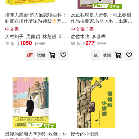
其他
(可複選)
排隊大集合!超人氣識物百科：
反正我就是大野狼：村上春樹
到底在排什麼呢?+超級
大
塞車
作品插畫家.佐佐木牧，出版50
現在可購買商品(11)
+昆蟲在排什麼呢?+海底在排
年經典繪本! (電子書)
中文書
中文電子書
什麼呢?
大村
知
子
周佩穎
林芝儀
邱承宗
佐佐木牧
李彥樺
作者/演唱/譯/編/繪(20)
1050
277
75 折
$
$
1400
88 折
$
$
399
試閱
紙
試閱
價格
-
範圍
最後的影壇大亨(特別收錄：村
慢慢的小樹懶