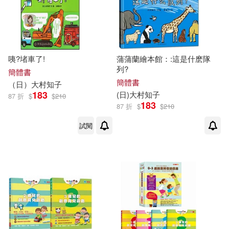
咦?堵車了!
蒲蒲蘭繪本館：:這是什麽隊
列?
簡體書
簡體書
（日）
大村
知
子
183
(日)
大村
知
子
87 折
$
$
210
183
87 折
$
$
210
試閱