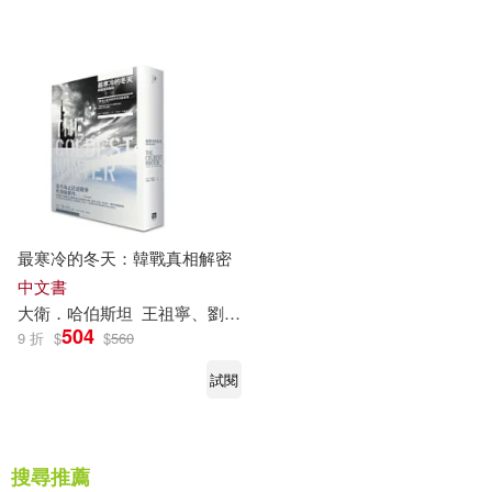
可菲律賓店取(4)
電子書
(可複選)
適合手機平板閱讀(1)
最寒冷的冬天：韓戰真相解密
中文書
其他
(可複選)
大衛
．
哈伯斯坦
王祖寧、劉寅龍
504
9 折
$
$
560
現在可購買商品(2)
試閱
作者/演唱/譯/編/繪(5)
搜尋推薦