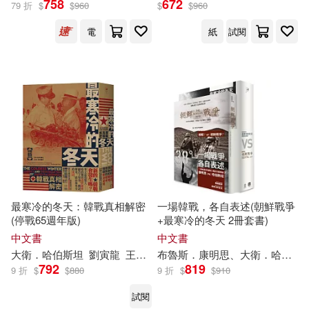
(1)
758
672
79 折
$
$
960
$
$
960
電
紙
試閱
出版社
(可複選)
八旗文化(4)
左岸文化(1)
配送方式
(可複選)
可超商取貨(4)
可海外宅配(4)
最寒冷的冬天：韓戰真相解密
一場韓戰，各自表述(朝鮮戰爭
(停戰65週年版)
+最寒冷的冬天 2冊套書)
中文書
中文書
可港澳店取(4)
大衛
．
哈伯斯坦
劉寅龍
王祖寧
布魯斯．康明思、
大衛
．
哈伯斯坦
792
819
9 折
$
$
880
9 折
$
$
910
可新加坡店取(4)
試閱