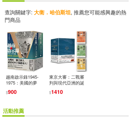
價格
-
範圍
查詢關鍵字:
, 推薦您可能感興趣的熱
大衛．哈伯斯坦
門商品
越南啟示錄1945-
東京大審：二戰審
1975：美國的夢
判與現代亞洲的誕
魘、亞洲的悲劇
生【限量書盒版】
900
1410
$
$
(上、下冊不分售)
活動推薦
重新設定
確認