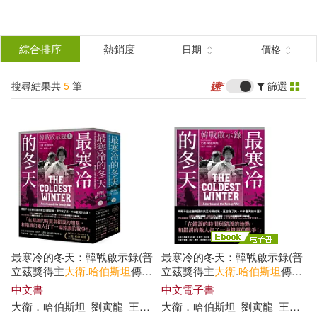
搜
尋
分類
綜合排序
熱銷度
日期
價格
(單選)
結
搜尋結果共
5
筆
篩選
圖書(4)
所有商品(5)
果
電子書(1)
篩
選
展開
作者
(可複選)
最寒冷的冬天：韓戰啟示錄(普
最寒冷的冬天：韓戰啟示錄(普
大衛．哈伯斯坦(4)
立茲獎得主
大衛
.
哈伯斯坦
傳世
立茲獎得主
大衛
.
哈伯斯坦
傳世
經典紀念版/二冊不分售)
經典紀念版/二冊不分售) (電子
中文書
中文電子書
書)
布魯斯．康明思、大衛．哈伯斯坦
大衛
．
哈伯斯坦
劉寅龍
王祖寧
大衛
．
哈伯斯坦
劉寅龍
王祖寧