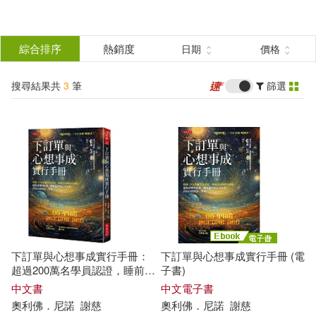
搜
尋
分類
綜合排序
熱銷度
日期
價格
(單選)
結
搜尋結果共
3
筆
篩選
圖書(1)
所有商品(3)
果
影音(1)
電子書(1)
篩
選
展開
作者
(可複選)
下訂單與心想事成實行手冊：
下訂單與心想事成實行手冊 (電
奧利佛．尼諾(2)
超過200萬名學員認證，睡前5
子書)
分鐘能量療癒，擺脫恐懼與焦
中文書
中文電子書
慮、提升隔天的人生品質，你
奧利佛
．
尼諾
謝慈
奧利佛
．
尼諾
謝慈
的目標將逐一實現。