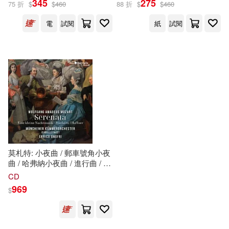
345
275
75 折
$
$
460
88 折
$
$
460
出版社
(可複選)
電
試閱
紙
試閱
大是文化(2)
harmonia mundi(1)
配送方式
(可複選)
可超商取貨(2)
可海外宅配(2)
莫札特: 小夜曲 / 郵車號角小夜
曲 / 哈弗納小夜曲 / 進行曲 / 佛
斯特 小提琴 / 恩利科.奧諾弗里
CD
可港澳店取(2)
指揮 / 慕尼黑室內管弦樂團
969
$
(2CD)(Mozart: Serenata (Eine
kleine Nachtmusik - Posthorn -
可新加坡店取(2)
Haffner) / Munchener
Kammerochester (2CD))