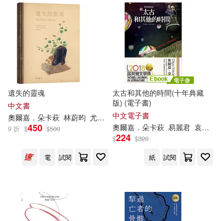
其他
(可複選)
現在可購買商品(14)
遺失的靈魂
太古和其他的時間(十年典藏
作者/演唱/譯/編/繪(15)
版) (電子書)
中文書
中文電子書
奧爾
嘉
．
朵
卡
萩
林蔚昀
尤安娜．康哲友（Joanna Concejo）
價格
-
450
奧爾
嘉
．
朵
卡
萩
易麗君
袁漢鎔
9 折
$
$
500
範圍
224
$
$
320
電
試閱
紙
試閱