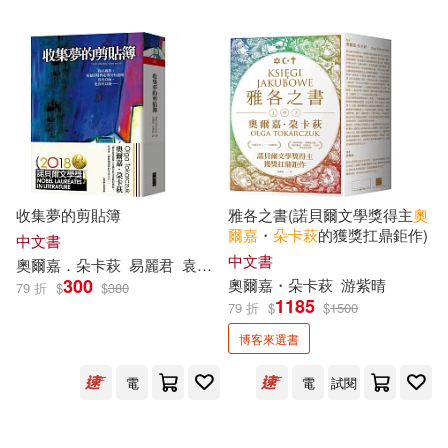
可超商取貨(8)
可海外宅配(8)
可港澳店取(8)
可新加坡店取(8)
可菲律賓店取(8)
收集夢的剪貼簿
雅各之書(諾貝爾文學獎得主
奧
爾
嘉
・
朵
卡
萩
的獲獎扛鼎鉅作)
中文書
中文書
奧爾
嘉
．
朵
卡
萩
易麗君
袁漢鎔
300
奧爾
嘉
・
朵
卡
萩
游紫晴
79 折
$
$
380
電子書
(可複選)
1185
79 折
$
$
1500
博客來選書
適合手機平板閱讀(6)
電
電
試閱
適合平板閱讀(1)