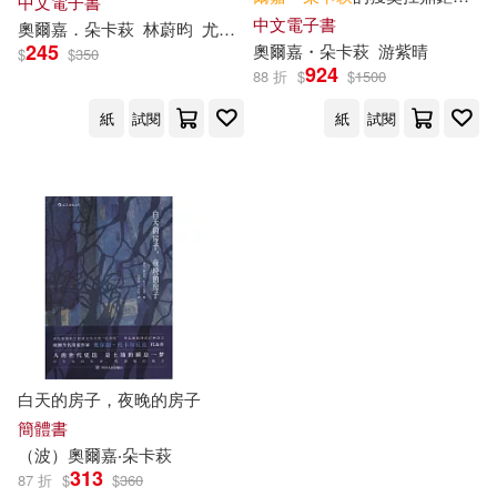
中文電子書
(電子書)
中文電子書
奧爾
嘉
．
朵
卡
萩
林蔚昀
尤安娜．康哲友（Joanna Concejo）
245
奧爾
嘉
・
朵
卡
萩
游紫晴
$
$
350
924
88 折
$
$
1500
紙
試閱
紙
試閱
白天的房子，夜晚的房子
簡體書
（波）
奧爾
嘉
‧
朵
卡
萩
313
87 折
$
$
360