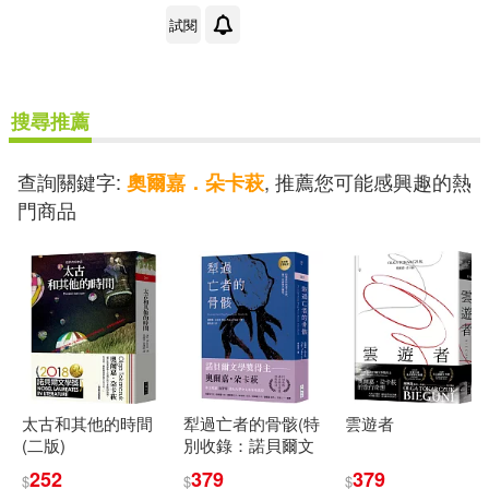
試閱
搜尋推薦
查詢關鍵字:
, 推薦您可能感興趣的熱
奧爾嘉．朵卡萩
門商品
太古和其他的時間
犁過亡者的骨骸(特
雲遊者
(二版)
別收錄：諾貝爾文
學獎得獎致詞)
252
379
379
$
$
$