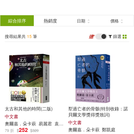
搜
尋
分類
綜合排序
熱銷度
日期
價格
(單選)
結
搜尋結果共
15
筆
篩選
圖書(8)
所有商品(15)
果
電子書(7)
篩
選
展開
作者
(可複選)
太古和其他的時間(二版)
犁過亡者的骨骸(特別收錄：諾
奧爾嘉．朵卡萩(10)
貝爾文學獎得獎致詞)
中文書
中文書
奧爾
嘉
．
朵
卡
萩
易麗君
袁漢鎔
252
奧爾
嘉
．
朵
卡
萩
鄭凱庭
79 折
$
$
320
奧爾嘉•朵卡萩(2)