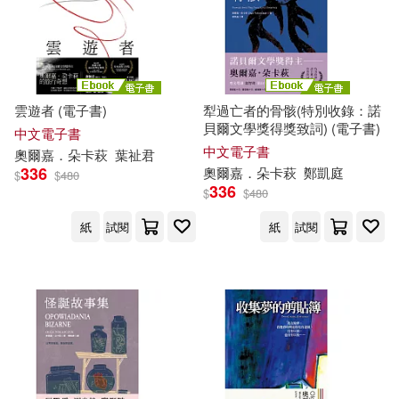
雲遊者 (電子書)
犁過亡者的骨骸(特別收錄：諾
貝爾文學獎得獎致詞) (電子書)
中文電子書
中文電子書
奧爾
嘉
．
朵
卡
萩
葉祉君
336
奧爾
嘉
．
朵
卡
萩
鄭凱庭
$
$
480
336
$
$
480
紙
試閱
紙
試閱