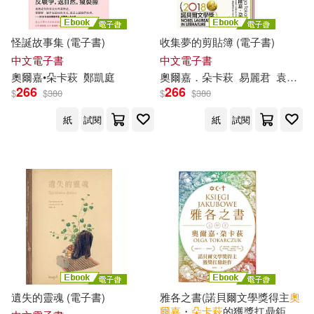
怪誕故事集 (電子書)
收集夢的剪貼簿 (電子書)
中文電子書
中文電子書
奧爾
嘉
•
朵
卡
萩
鄭凱庭
奧爾
嘉
．
朵
卡
萩
易麗君
袁漢鎔
266
266
$
$
380
$
$
380
紙
試閱
紙
試閱
遺失的靈魂 (電子書)
雅各之書(諾貝爾文學獎得主
奧
爾
嘉
・
朵
卡
萩
的獲獎扛鼎鉅作)