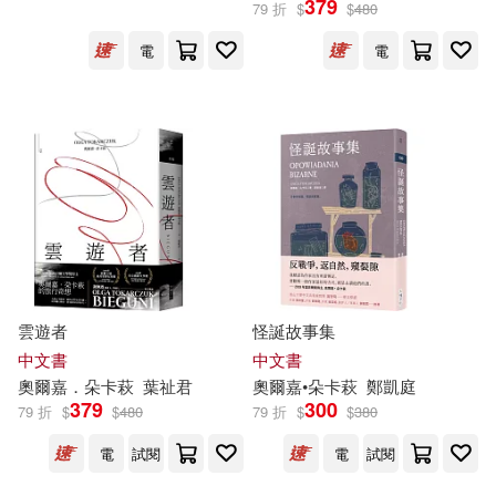
379
79 折
$
$
480
電
電
奧爾嘉・朵卡萩(2)
（波）奧爾嘉‧朵卡萩(1)
出版社
(可複選)
大塊文化(14)
雲遊者
怪誕故事集
中文書
中文書
四川人民出版社(1)
奧爾
嘉
．
朵
卡
萩
葉祉君
奧爾
嘉
•
朵
卡
萩
鄭凱庭
379
300
79 折
$
$
480
79 折
$
$
380
配送方式
電
試閱
電
試閱
(可複選)