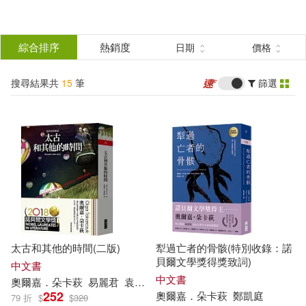
搜
尋
分類
綜合排序
熱銷度
日期
價格
(單選)
結
搜尋結果共
15
筆
篩選
圖書(8)
所有商品(15)
果
電子書(7)
篩
選
展開
作者
(可複選)
太古和其他的時間(二版)
犁過亡者的骨骸(特別收錄：諾
奧爾嘉．朵卡萩(10)
貝爾文學獎得獎致詞)
中文書
中文書
奧爾
嘉
．
朵
卡
萩
易麗君
袁漢鎔
252
奧爾
嘉
．
朵
卡
萩
鄭凱庭
79 折
$
$
320
奧爾嘉•朵卡萩(2)