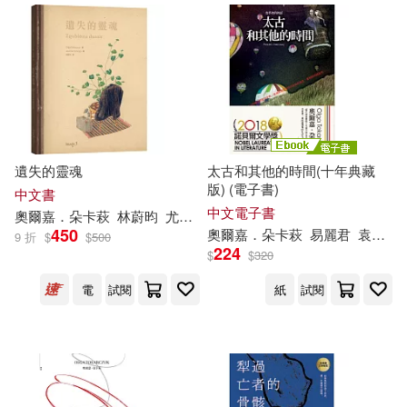
其他
(可複選)
現在可購買商品(14)
遺失的靈魂
太古和其他的時間(十年典藏
作者/演唱/譯/編/繪(15)
版) (電子書)
中文書
中文電子書
奧爾
嘉
．
朵
卡
萩
林蔚昀
尤安娜．康哲友（Joanna Concejo）
價格
-
450
奧爾
嘉
．
朵
卡
萩
易麗君
袁漢鎔
9 折
$
$
500
範圍
224
$
$
320
電
試閱
紙
試閱