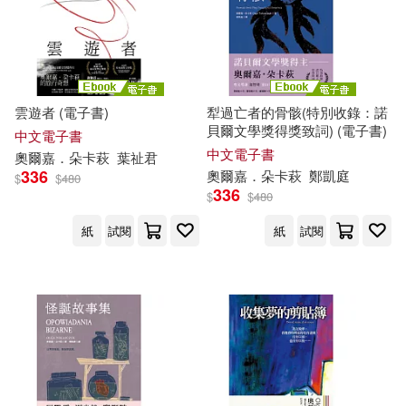
雲遊者 (電子書)
犁過亡者的骨骸(特別收錄：諾
貝爾文學獎得獎致詞) (電子書)
中文電子書
中文電子書
奧爾
嘉
．
朵
卡
萩
葉祉君
336
奧爾
嘉
．
朵
卡
萩
鄭凱庭
$
$
480
336
$
$
480
紙
試閱
紙
試閱