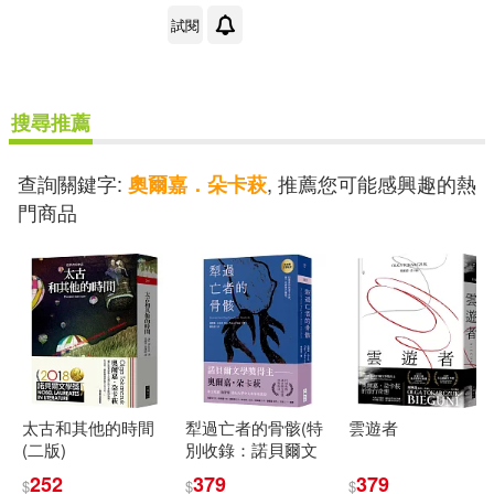
試閱
搜尋推薦
查詢關鍵字:
, 推薦您可能感興趣的熱
奧爾嘉．朵卡萩
門商品
太古和其他的時間
犁過亡者的骨骸(特
雲遊者
(二版)
別收錄：諾貝爾文
學獎得獎致詞)
252
379
379
$
$
$