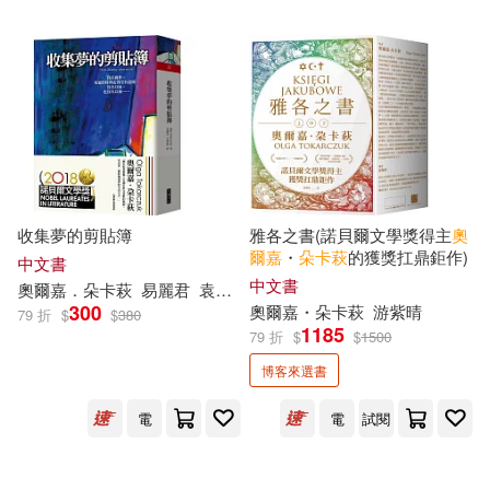
可超商取貨(8)
可海外宅配(8)
可港澳店取(8)
可新加坡店取(8)
可菲律賓店取(8)
收集夢的剪貼簿
雅各之書(諾貝爾文學獎得主
奧
爾
嘉
・
朵
卡
萩
的獲獎扛鼎鉅作)
中文書
中文書
奧爾
嘉
．
朵
卡
萩
易麗君
袁漢鎔
300
奧爾
嘉
・
朵
卡
萩
游紫晴
79 折
$
$
380
電子書
(可複選)
1185
79 折
$
$
1500
博客來選書
適合手機平板閱讀(6)
電
電
試閱
適合平板閱讀(1)