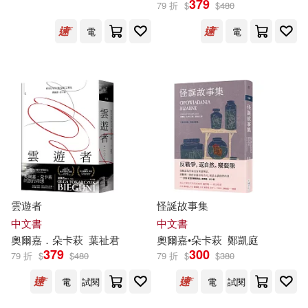
379
79 折
$
$
480
電
電
奧爾嘉・朵卡萩(2)
（波）奧爾嘉‧朵卡萩(1)
出版社
(可複選)
大塊文化(14)
雲遊者
怪誕故事集
中文書
中文書
四川人民出版社(1)
奧爾
嘉
．
朵
卡
萩
葉祉君
奧爾
嘉
•
朵
卡
萩
鄭凱庭
379
300
79 折
$
$
480
79 折
$
$
380
配送方式
電
試閱
電
試閱
(可複選)