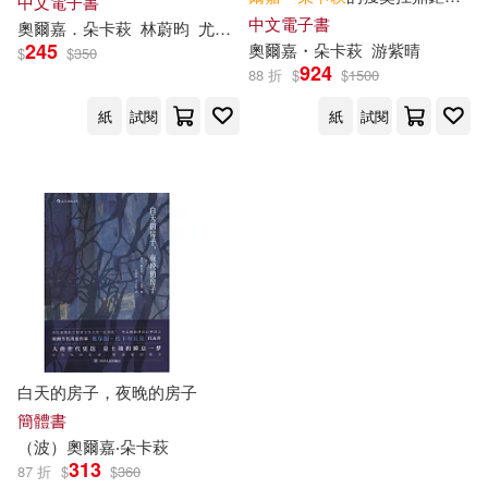
中文電子書
(電子書)
中文電子書
奧爾
嘉
．
朵
卡
萩
林蔚昀
尤安娜．康哲友（Joanna Concejo）
245
奧爾
嘉
・
朵
卡
萩
游紫晴
$
$
350
924
88 折
$
$
1500
紙
試閱
紙
試閱
白天的房子，夜晚的房子
簡體書
（波）
奧爾
嘉
‧
朵
卡
萩
313
87 折
$
$
360