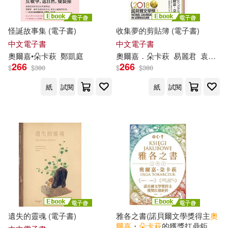
怪誕故事集 (電子書)
收集夢的剪貼簿 (電子書)
中文電子書
中文電子書
奧爾
嘉
•
朵
卡
萩
鄭凱庭
奧爾
嘉
．
朵
卡
萩
易麗君
袁漢鎔
266
266
$
$
380
$
$
380
紙
試閱
紙
試閱
遺失的靈魂 (電子書)
雅各之書(諾貝爾文學獎得主
奧
爾
嘉
・
朵
卡
萩
的獲獎扛鼎鉅作)