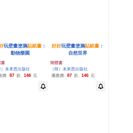
好
玩壁畫塗鴉
貼紙書
：
好好
玩壁畫塗鴉
貼紙書
：
動物樂園
自然世界
體書
簡體書
韓）未來恩出版社
（韓）未來恩出版社
87
146
87
146
惠價:
折,
元
優惠價:
折,
元