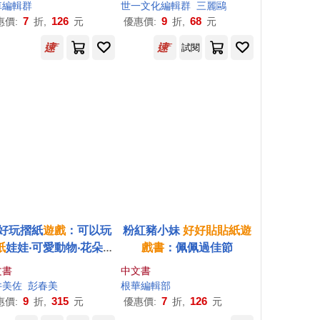
車編輯群
世一文化編輯群
三麗鷗
7
126
9
68
惠價:
折,
元
優惠價:
折,
元
試閱
好玩摺紙
遊戲
：可以玩
粉紅豬小妹
好好貼貼紙
遊
紙
娃娃‧可愛動物‧花朵裝
戲
書
：佩佩過佳節
飾‧拼貼畫
文書
中文書
井美佐
彭春美
根華編輯部
9
315
7
126
惠價:
折,
元
優惠價:
折,
元