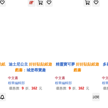
貼紙
迪士尼公主
好好貼貼紙
遊
精靈寶可夢
好好貼貼紙
遊
多
戲
書
：城堡尋寶趣
戲
書
中文書
中文書
中
根華編輯部
根華編輯部
根
9
162
9
162
優惠價:
折,
元
優惠價:
折,
元
優
試閱