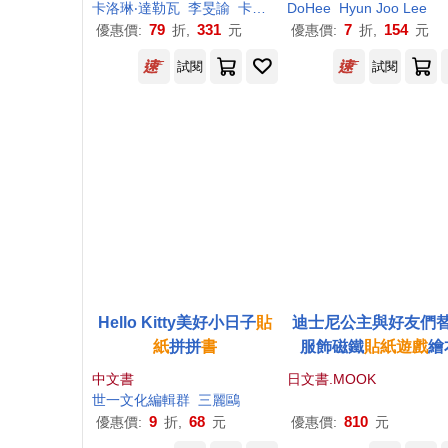
戲
×趣味認知
卡洛琳‧達勒瓦
李旻諭
卡洛琳‧達勒瓦（Caroline Dall’Ava）
DoHee
Hyun Joo Lee
79
331
7
154
優惠價:
折,
元
優惠價:
折,
元
試閱
試閱
Hello Kitty美好小日子
貼
迪士尼公主與好友們
紙
拼拼
書
服飾磁鐵
貼紙
遊戲
繪
中文書
日文書.MOOK
世一文化編輯群
三麗鷗
9
68
810
優惠價:
折,
元
優惠價:
元