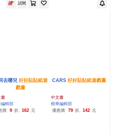
試閱
莉去哪兒
好好貼貼紙
遊
CARS
好好貼貼紙
遊戲
書
戲
書
文書
中文書
華編輯部
根華編輯部
9
162
79
142
惠價:
折,
元
優惠價:
折,
元