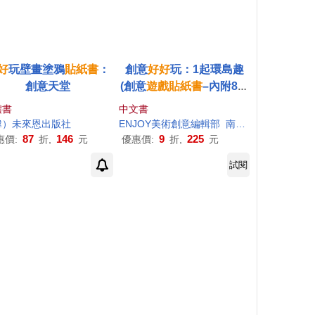
好
玩壁畫塗鴉
貼紙書
：
創意
好好
玩：1起環島趣
創意天堂
(創意
遊戲
貼紙書
–內附8頁
配件
貼紙
)
體書
中文書
韓）未來恩出版社
ENJOY美術創意編輯部
南瓜頭
87
146
9
225
惠價:
折,
元
優惠價:
折,
元
試閱