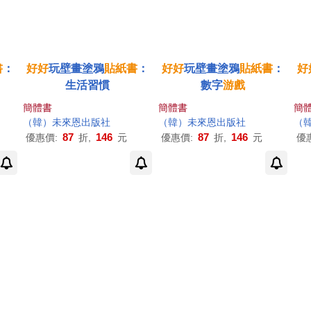
書
：
好好
玩壁畫塗鴉
貼紙書
：
好好
玩壁畫塗鴉
貼紙書
：
好
生活習慣
數字
游戲
簡體書
簡體書
簡
（韓）未來恩出版社
（韓）未來恩出版社
（
87
146
87
146
優惠價:
折,
元
優惠價:
折,
元
優