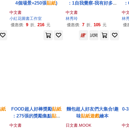
4個場景+250張
貼紙
)
：1自我覺察-我有好多情
：
緒
中文書
中文書
中
小紅花圖書工作室
林秀玲
林
9
216
7
105
優惠價:
折,
元
優惠價:
折,
元
優
試閱
貼紙
FOOD超人好棒獎勵
貼紙
麵包超人好友們大集合!趣
0
：275張的獎勵集點
貼紙
味
貼紙
遊戲
繪本
，快來蒐集吧
中文書
日文書.MOOK
中