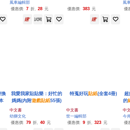
風車編輯部
風
7
28
383
優惠價:
折,
元
優惠價:
元
優
試閱
替換
我愛我家貼貼樂：好忙的
特蒐好玩
貼紙
(全套4冊)
超
本
媽媽(內附
遊戲
貼紙
55張)
的
中文書
中文書
中
幼獅文化
世一編輯部
今
79
40
9
323
優惠價:
折,
元
優惠價:
折,
元
優