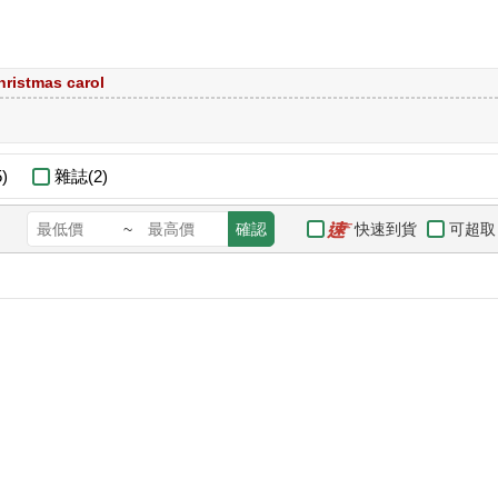
hristmas carol
)
雜誌(2)
快速到貨
可超取
~
確認