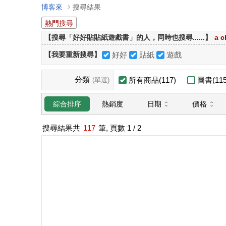
博客來
搜尋結果
熱門搜尋
【搜尋「好好貼貼紙遊戲書」的人，同時也搜尋......】
a c
【我要重新搜尋】
好好
貼紙
遊戲
分類
所有商品(117)
圖書(115
(單選)
日期
價格
綜合排序
熱銷度
搜尋結果共
117
筆, 頁數
1
/ 2