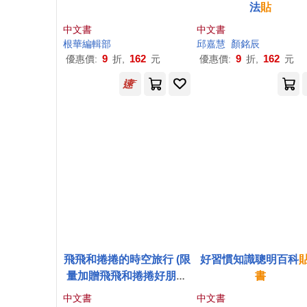
法
貼
中文書
中文書
根華編輯部
邱嘉慧
顏銘辰
9
162
9
162
優惠價:
折,
元
優惠價:
折,
元
飛飛和捲捲的時空旅行 (限
好習慣知識聰明百科
量加贈飛飛和捲捲好朋友
書
貼紙
)：冒險故事×找找
遊
中文書
中文書