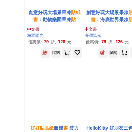
創意好玩大場景果凍
貼紙
創意好玩大場景果凍
書
：動物樂園果凍
貼
書
：海底世界果凍
中文書
中文書
海潤陽光
海潤陽光
79
126
79
126
優惠價:
折,
元
優惠價:
折,
元
試閱
試閱
好好貼貼紙
圖鑑
書
波力
HelloKitty 好朋友三