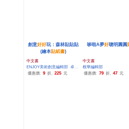
創意
好好
玩：森林貼貼貼
哆啦A夢
好
聰明圓圓
(繪本
貼紙書
)
中文書
中文書
ENJOY美術創意編輯部
卓昆峰
根華編輯部
9
225
79
47
優惠價:
折,
元
優惠價:
折,
元