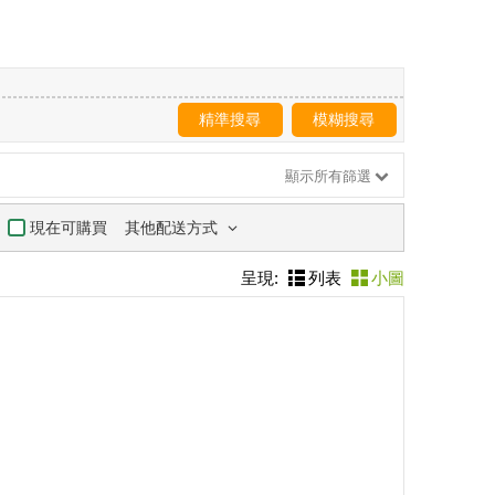
精準搜尋
模糊搜尋
顯示所有篩選
其他配送方式
現在可購買
呈現:
列表
小圖