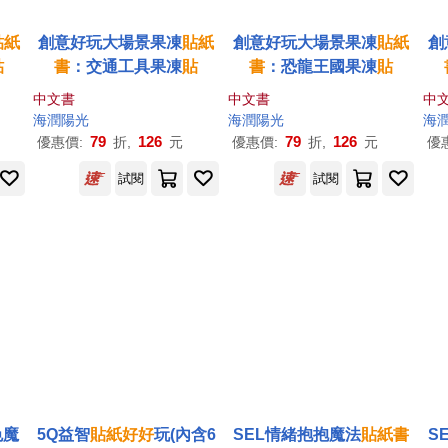
貼紙
創意好玩大場景果凍
貼紙
創意好玩大場景果凍
貼紙
創
貼
書
：交通工具果凍
貼
書
：恐龍王國果凍
貼
中文書
中文書
中
海潤陽光
海潤陽光
海
79
126
79
126
優惠價:
折,
元
優惠價:
折,
元
優
試閱
試閱
色魔
5Q益智
貼紙
好好
玩(內含6
SEL情緒抱抱魔法
貼紙書
S