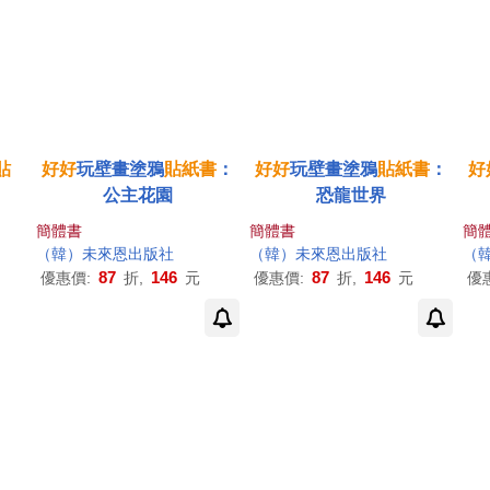
貼
好好
玩壁畫塗鴉
貼紙書
：
好好
玩壁畫塗鴉
貼紙書
：
好
公主花園
恐龍世界
簡體書
簡體書
簡
（韓）未來恩出版社
（韓）未來恩出版社
（
87
146
87
146
優惠價:
折,
元
優惠價:
折,
元
優