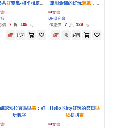
6共
好
雙贏-和平相處不
運用金錢的好玩
遊戲
，基
吵架
礎加法與減法同時進步的
文書
中文書
練習本!(隨書附贈超大
貼紙
秀玲
BP研究會
2張，玩具錢幣52枚，玩
7
105
7
126
惠價:
折,
元
優惠價:
折,
元
具鈔票27張)
試閱
電
試閱
-3歲認知拉頁貼貼
書
：好
Hello Kitty好玩的節日
貼
玩數字
紙
拼拼
書
文書
中文書