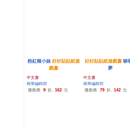
粉紅豬小妹
好好貼貼紙
遊
好好貼貼紙
遊戲
書
哆
戲
書
夢
中文書
中文書
根華編輯部
根華編輯部
9
162
79
142
優惠價:
折,
元
優惠價:
折,
元