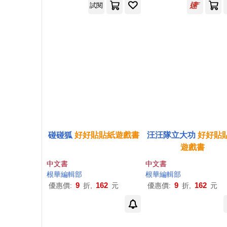
試閱
碰碰狐
好好貼貼紙
遊戲
書
汪汪隊立大功
好好貼
遊戲
書
中文書
中文書
根華編輯部
根華編輯部
9
162
9
162
優惠價:
折,
元
優惠價:
折,
元