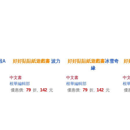
啦A
好好貼貼紙
遊戲
書
波力
好好貼貼紙
遊戲
書
冰雪奇
好
緣
中文書
中文書
中
根華編輯部
根華編輯部
根
79
142
79
142
優惠價:
折,
元
優惠價:
折,
元
優