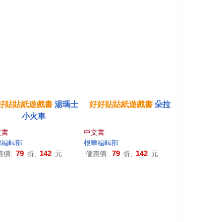
好貼貼紙
遊戲
書
湯瑪士
好好貼貼紙
遊戲
書
朵拉
小火車
文書
中文書
華編輯部
根華編輯部
79
142
79
142
惠價:
折,
元
優惠價:
折,
元