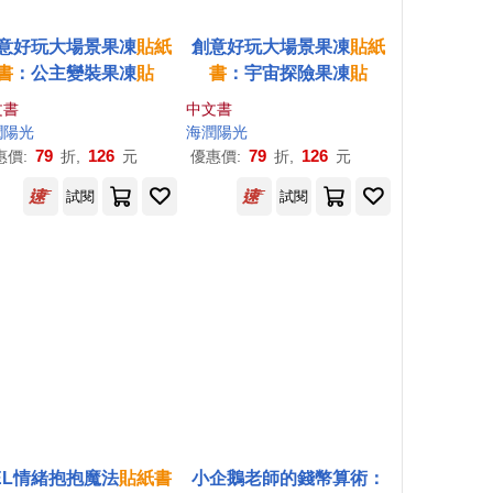
意好玩大場景果凍
貼紙
創意好玩大場景果凍
貼紙
書
：公主變裝果凍
貼
書
：宇宙探險果凍
貼
文書
中文書
潤陽光
海潤陽光
79
126
79
126
惠價:
折,
元
優惠價:
折,
元
試閱
試閱
EL情緒抱抱魔法
貼紙書
小企鵝老師的錢幣算術：