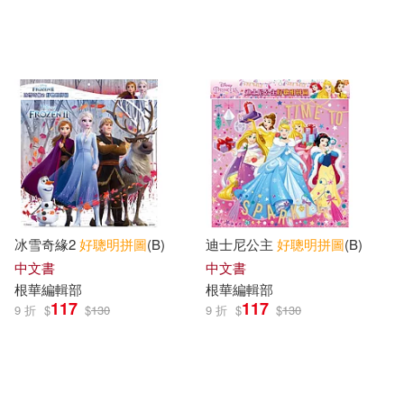
冰雪奇緣2
好
聰明
拼圖
(B)
迪士尼公主
好
聰明
拼圖
(B)
中文書
中文書
根華編輯部
根華編輯部
117
117
9 折
$
$
130
9 折
$
$
130