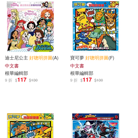
迪士尼公主
好
聰明
拼圖
(A)
寶可夢
好
聰明
拼圖
(F)
中文書
中文書
根華編輯部
根華編輯部
117
117
9 折
$
$
130
9 折
$
$
130