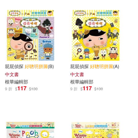
可新加坡店取(2)
可菲律賓店取(2)
其他
(可複選)
屁屁偵探
好
聰明
拼圖
(B)
屁屁偵探
好
聰明
拼圖
(A)
中文書
中文書
現在可購買商品(2)
根華編輯部
根華編輯部
117
117
9 折
$
$
130
9 折
$
$
130
價格
-
範圍