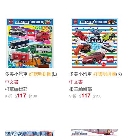
多美小汽車
好
聰明
拼圖
(L)
多美小汽車
好
聰明
拼圖
(K)
中文書
中文書
根華編輯部
根華編輯部
117
117
9 折
$
$
130
9 折
$
$
130