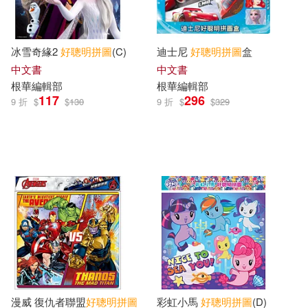
冰雪奇緣2
好
聰明
拼圖
(C)
迪士尼
好
聰明
拼圖
盒
中文書
中文書
根華編輯部
根華編輯部
117
296
9 折
$
$
130
9 折
$
$
329
漫威 復仇者聯盟
好
聰明
拼圖
彩虹小馬
好
聰明
拼圖
(D)