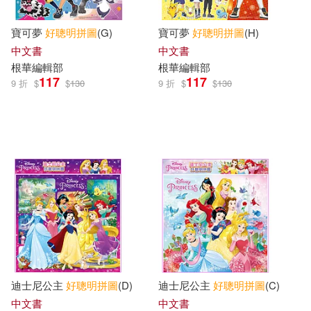
寶可夢
好
聰明
拼圖
(G)
寶可夢
好
聰明
拼圖
(H)
中文書
中文書
根華編輯部
根華編輯部
117
117
9 折
$
$
130
9 折
$
$
130
迪士尼公主
好
聰明
拼圖
(D)
迪士尼公主
好
聰明
拼圖
(C)
中文書
中文書