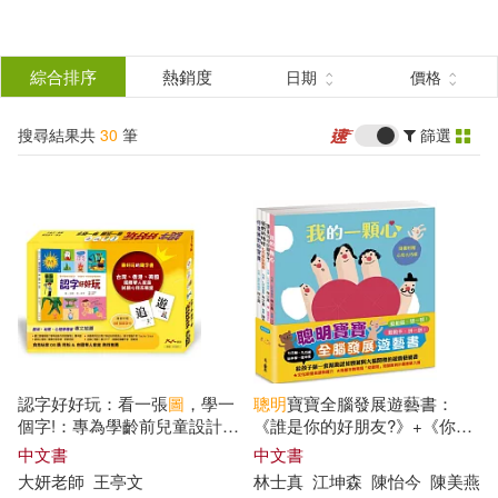
搜
尋
分類
綜合排序
熱銷度
日期
價格
(單選)
結
搜尋結果共
30
筆
篩選
圖書(30)
所有商品(30)
果
展開
篩
選
作者
(可複選)
根華編輯部(28)
大妍老師(1)
認字好好玩：看一張
圖
，學一
聰明
寶寶全腦發展遊藝書：
林士真(1)
個字!：專為學齡前兒童設計。
《誰是你的好朋友?》+《你是
右腦識字 越學越
聰明
!台灣、香
我們的寶貝》+《我的一顆心》
中文書
中文書
港、美國 國際華人家庭試讀心
+《我們的地球──七巧板玩創
大妍老師
王亭文
林士真
江坤森
陳怡今
陳美燕
得五顆星 (隨書附贈88張認字
意》