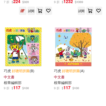
224
1232
7 折
$
$
320
9 折
$
$
1369
卡)
出版社
(可複選)
試閱
試閱
根華(28)
大大創意(1)
小魯文化(1)
配送方式
(可複選)
可超商取貨(3)
巧虎
好
聰明
拼圖
(B)
巧虎
好
聰明
拼圖
(A)
中文書
中文書
根華編輯部
根華編輯部
可海外宅配(30)
117
117
9 折
$
$
130
9 折
$
$
130
可港澳店取(2)