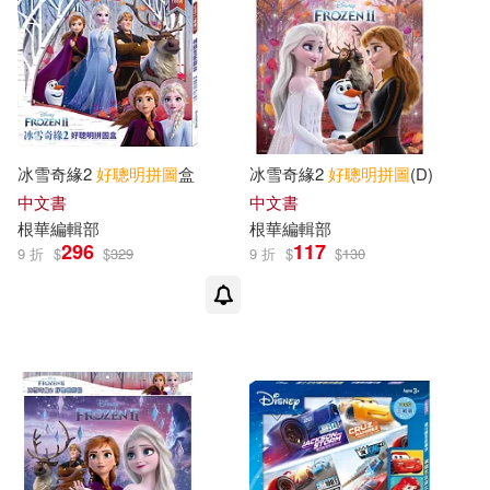
冰雪奇緣2
好
聰明
拼圖
盒
冰雪奇緣2
好
聰明
拼圖
(D)
中文書
中文書
根華編輯部
根華編輯部
296
117
9 折
$
$
329
9 折
$
$
130