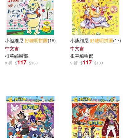
小熊維尼
好
聰明
拼圖
(18)
小熊維尼
好
聰明
拼圖
(17)
中文書
中文書
根華編輯部
根華編輯部
117
117
9 折
$
$
130
9 折
$
$
130