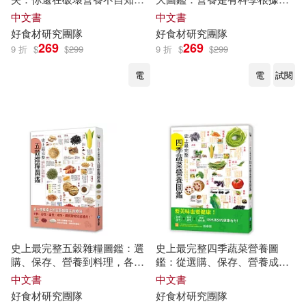
改變錯誤的調理小習慣，130種
探索110種
食材
，1000個OK和
中文書
中文書
餐桌
食材
烹調訣竅，簡單就能
NG組合，全營養聖經!
好
食材
研究
團隊
好
食材
研究
團隊
保留
食材
全部的營養!
269
269
9 折
$
$
299
9 折
$
$
299
電
電
試閱
史上最完整五穀雜糧圖鑑：選
史上最完整四季蔬菜營養圖
購、保存、營養到料理，各體
鑑：從選購、保存、營養成分
質絕配的五穀雜糧對症速查!
到料理，各體質絕配的蔬菜對
中文書
中文書
症速查!
好
食材
研究
團隊
好
食材
研究
團隊