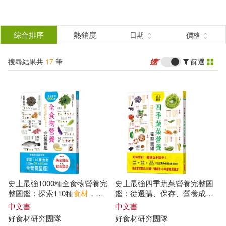
搜
尋
分類
綜合排序
熱銷度
日期
價格
(單選)
結
搜尋結果共
17
筆
篩選
圖書(10)
所有商品(17)
果
電子書(7)
篩
選
展開
作者
(可複選)
史上最強1000種全食物營養完
史上最強四季蔬菜營養完整圖
好食材研究團隊(14)
整圖鑑：探索110種
食材
，
鑑：從選購、保存、營養成分
1000個OK和NG組合，全營養
到料理，各體質絕配的蔬菜對
中文書
中文書
聖經!
症速查!
好
食材
研究
團隊
好
食材
研究
團隊
好食材研究團隊/編(1)