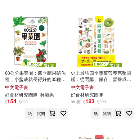
可新加坡店取(10)
可菲律賓店取(10)
電子書
(可複選)
60公分果菜園：四季蔬果隨你
史上最強四季蔬菜營養完整圖
適合平板閱讀(7)
種，小盆栽就長得好的35種蔬
鑑：從選購、保存、營養成分
果，葉菜X瓜果X辛香料X水
到料理，各體質絕配的蔬菜對
中文電子書
中文電子書
果，收穫滿滿的成就感與安心
症速查! (電子書)
好
食材
研究
團隊
吳淑惠
好
食材
研究
團隊
食材
(電子書)
154
183
其他
$
$
220
88 折
$
$
299
(可複選)
紙
試閱
紙
試閱
現在可購買商品(11)