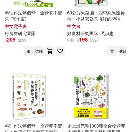
料理作法轉個彎，全營養不流
60公分果菜園：四季蔬果隨你
失 (電子書)
種，小盆栽就長得好的35種蔬
果，葉菜X瓜果X辛香料X水
中文電子書
中文書
果，收穫滿滿的成就感與安心
好
食材
研究
團隊
好
食材
研究
團隊
吳淑惠
食材
!
209
198
$
$
299
9 折
$
$
220
紙
試閱
電
試閱
料理作法轉個彎，全營養不流
史上最完整1000種全食物營養
失：你還在破壞營養不自知嗎?
大圖鑑：營養是有科學根據，