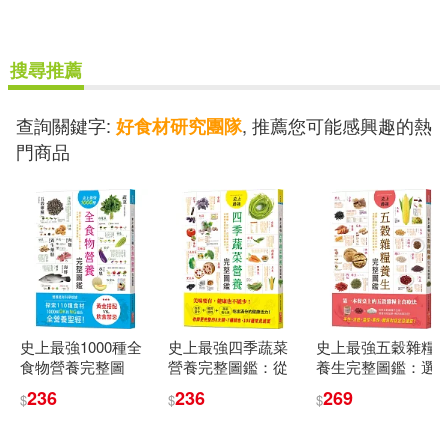
搜尋推薦
查詢關鍵字:
, 推薦您可能感興趣的熱
好食材研究團隊
門商品
史上最強1000種全
史上最強四季蔬菜
史上最強五穀雜糧
食物營養完整圖
營養完整圖鑑：從
養生完整圖鑑：選
鑑：探索110種食
選購、保存、營養
購、保存、營養成
236
236
269
$
$
$
材，1000個OK和
成分到料理，各體
分到料理，各體質
NG組合，全營養聖
質絕配的蔬菜對症
絕配的五穀雜糧對
經!
速查!
症速查!