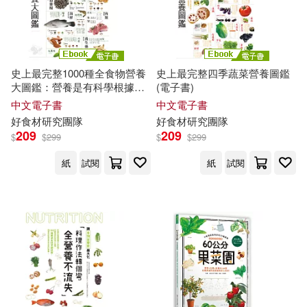
史上最完整1000種全食物營養
史上最完整四季蔬菜營養圖鑑
大圖鑑：營養是有科學根據，
(電子書)
探索110種
食材
，1000個OK和
中文電子書
中文電子書
NG組合，全營養聖經! (電子
好
食材
研究
團隊
好
食材
研究
團隊
書)
209
209
$
$
299
$
$
299
紙
試閱
紙
試閱