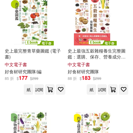
作者/演唱/譯/編/繪(17)
價格
-
範圍
史上最完整青草藥圖鑑 (電子
史上最強五穀雜糧養生完整圖
書)
鑑：選購、保存、營養成分到
料理，各體質絕配的五穀雜糧
中文電子書
中文電子書
對症速查! (電子書)
好
食材
研究
團隊
/編
好
食材
研究
團隊
177
183
85 折
$
$
299
88 折
$
$
299
紙
試閱
紙
試閱