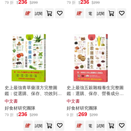
236
236
79 折
$
$
299
79 折
$
$
299
試閱
電
試閱
出版社
(可複選)
和平國際(11)
漢湘文化(6)
配送方式
(可複選)
可超商取貨(10)
史上最強青草藥漢方完整圖
史上最強五穀雜糧養生完整圖
鑑：從選購、保存、功效到料
鑑：選購、保存、營養成分到
理，各種症狀都能對症下藥!
料理，各體質絕配的五穀雜糧
中文書
中文書
可海外宅配(10)
對症速查!
好
食材
研究
團隊
好
食材
研究
團隊
236
269
79 折
$
$
299
9 折
$
$
299
可港澳店取(10)
試閱
電
試閱