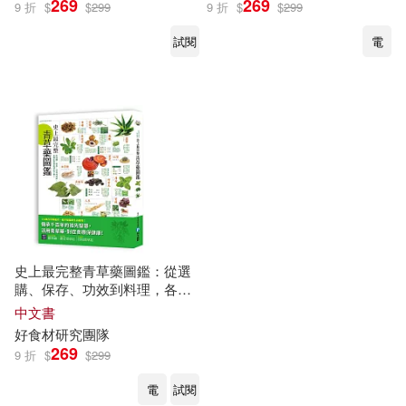
269
269
9 折
$
$
299
9 折
$
$
299
試閱
電
史上最完整青草藥圖鑑：從選
購、保存、功效到料理，各種
症狀都能對症下藥!
中文書
好
食材
研究
團隊
269
9 折
$
$
299
電
試閱