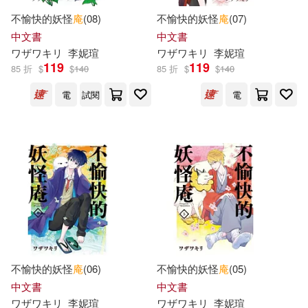
-
新華先鋒(2)
東雨文化(2)
範圍
不愉快的妖怪
庵
(08)
不愉快的妖怪
庵
(07)
柳美苑(2)
格里．史密斯(2)
中文書
中文書
橡樹林(2)
江蘇文藝出版社(2)
ワザワキリ
李妮瑄
ワザワキリ
李妮瑄
119
119
85 折
$
$
140
85 折
$
$
140
沈亞(2)
浦瀬しおじ(2)
河北少年兒童出版社(2)
電
試閱
電
田松(2)
笭菁(2)
海鴿(2)
禾馬(2)
臺北地方異聞工作室(2)
聯合文學(2)
臺灣商務(2)
金鐘沅(2)
龐家康少(2)
萬卷出版公司(2)
SMR(1)
ﾘﾌﾞｰﾄ編集部(2)
ソニー・ミュージックレーベルズ
(1)
不愉快的妖怪
庵
(06)
不愉快的妖怪
庵
(05)
中文書
中文書
(德) 格林兄弟；李宇琦（繪）(1)
ホビージャパン(1)
ワザワキリ
李妮瑄
ワザワキリ
李妮瑄