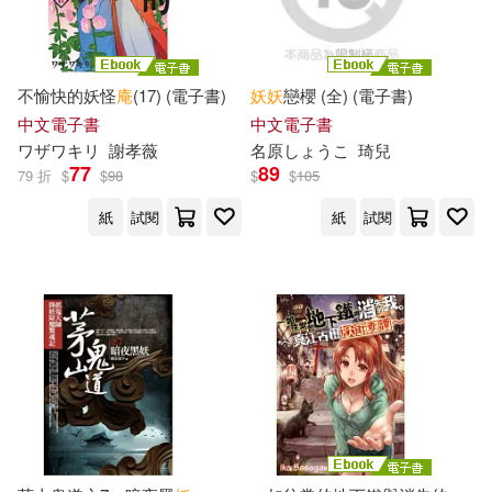
不愉快的妖怪
庵
(17) (電子書)
妖
妖
戀櫻 (全) (電子書)
中文電子書
中文電子書
ワザワキリ
謝孝薇
名原しょうこ
琦
兒
77
89
79 折
$
$
98
$
$
105
紙
試閱
紙
試閱