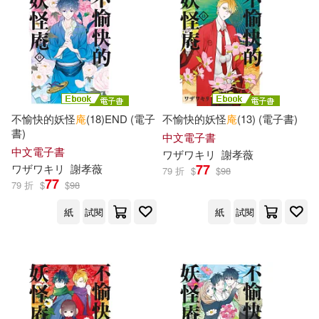
蘇珊．派特隆(1)
許汝紘(1)
黎明文化(1)
賈琦(1)
辛西亞．洛德(1)
辛西亞．賴藍特(1)
邱雅芳(1)
不愉快的妖怪
庵
(18)END (電子
不愉快的妖怪
庵
(13) (電子書)
書)
中文電子書
郝譽翔(1)
郭箏(1)
中文電子書
ワザワキリ
謝孝薇
77
ワザワキリ
謝孝薇
79 折
$
$
98
77
79 折
$
$
98
鄔佩麗(1)
銘瀾(1)
紙
試閱
紙
試閱
錢胡美琦(1)
阿維(1)
陸妍玲，周國清，黃婭琦，王傑等
(1)