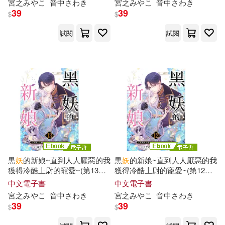
宮之みやこ
音中さわき
宮之みやこ
音中さわき
39
39
$
$
試閱
試閱
黒
妖
的新娘~直到人人厭惡的我
黒
妖
的新娘~直到人人厭惡的我
獲得冷酷上尉的寵愛~(第13
話
)
獲得冷酷上尉的寵愛~(第12
話
)
(電子書)
(電子書)
中文電子書
中文電子書
宮之みやこ
音中さわき
宮之みやこ
音中さわき
39
39
$
$