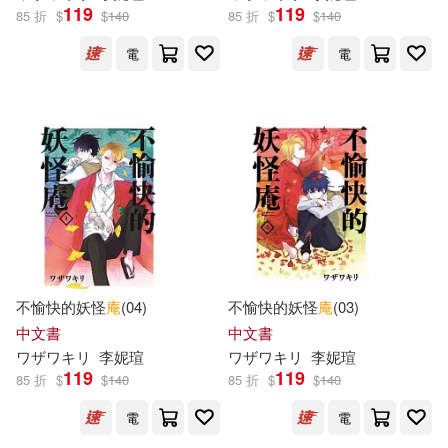
119
119
85 折
$
$
140
85 折
$
$
140
(意) 卡洛·科洛迪著；李宇琦（繪）
(1)
上海古籍出版社(1)
電
電
(意) 愛德蒙多·德·亞米契斯著；李宇
琦（繪）(1)
上海文藝出版社(1)
(比) 莫里斯·梅特林克著；李宇琦
（繪）(1)
中國友誼出版公司(1)
(法) 儒勒·列那爾著；李宇琦（繪）
(1)
中國民族攝影藝術出版社(1)
(法) 博蒙夫人著；李宇琦（繪）(1)
中國社會科學出版社(1)
不愉快的妖怪
庵
(04)
不愉快的妖怪
庵
(03)
中文書
中文書
(法) 夏爾·佩羅著；李宇琦（繪）(1)
ワザワキリ
李妮瑄
ワザワキリ
李妮瑄
中國致公出版社(1)
119
119
85 折
$
$
140
85 折
$
$
140
(瑞士) 約翰娜·斯比麗著；李宇琦
（繪）(1)
電
電
中華書局(1)
九州出版社(1)