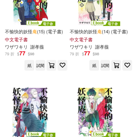
韓國桂林出版社(1)
香川元太郎(1)
不愉快的妖怪
庵
(15) (電子書)
不愉快的妖怪
庵
(14) (電子書)
馬朝琦（主編）(1)
馬雅琦(1)
中文電子書
中文電子書
ワザワキリ
謝孝薇
ワザワキリ
謝孝薇
77
77
79 折
$
$
98
79 折
$
$
98
馮傑(1)
高小慧(1)
紙
試閱
紙
試閱
魏風華(1)
黃繼先(1)
黑澤(1)
龍潛庵(1)
龔房芳等(1)
（加）葉嘉瑩，顧隨(1)