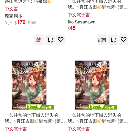
茅山鬼道之7：暗夜黑
妖
一如往常的地下鐵與消失的
我。~真江古田
妖
街奇譚~(第4
中文書
話
)完 (電子書)
中文電子書
龐家康少
179
Iko Sasagawa
9 折
$
$
199
45
$
試閱
一如往常的地下鐵與消失的
一如往常的地下鐵與消失的
我。~真江古田
妖
街奇譚~(第3
我。~真江古田
妖
街奇譚~(第2
話
) (電子書)
話
) (電子書)
中文電子書
中文電子書