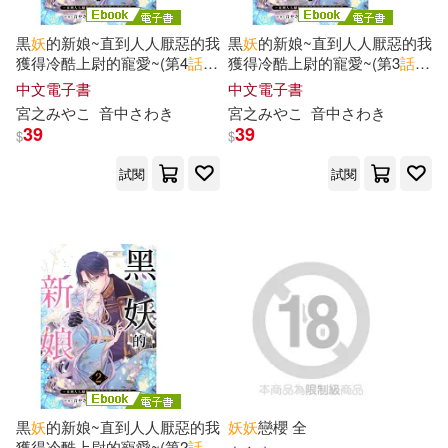
黒
妖
的新娘~直到人人厭惡的我
黒
妖
的新娘~直到人人厭惡的我
獲得冷酷上尉的寵愛~(第4
話
)
獲得冷酷上尉的寵愛~(第3
話
)
(電子書)
(電子書)
中文電子書
中文電子書
宮之みやこ
音中さわき
宮之みやこ
音中さわき
39
39
$
$
試閱
試閱
黒
妖
的新娘~直到人人厭惡的我
妖
妖
戀櫻 全
獲得冷酷上尉的寵愛~(第2
話
)