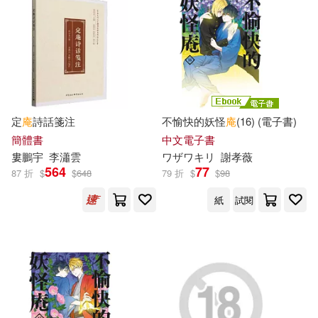
定
庵
詩話箋注
不愉快的妖怪
庵
(16) (電子書)
簡體書
中文電子書
婁鵬宇
李瀟雲
ワザワキリ
謝孝薇
564
77
87 折
$
$
648
79 折
$
$
98
紙
試閱