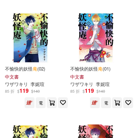
(美) 萊曼·弗蘭克·鮑姆著；李宇琦
（繪）(1)
人民文學出版社(1)
人間(1)
(美)斯坦(1)
[元]楊慎 撰(1)
吉林大學出版社(1)
大霹靂(1)
[日]鳥山石燕(1)
うに庵(1)
天下文化(1)
一城&#12428;&#12418;&#12435;
(1)
天津人民出版社(1)
不愉快的妖怪
庵
(02)
不愉快的妖怪
庵
(01)
中文書
中文書
三木1989，沈黎昕(1)
ワザワキリ
李妮瑄
ワザワキリ
李妮瑄
好有感覺音樂(1)
如何(1)
119
119
85 折
$
$
140
85 折
$
$
140
丹妮爾．歐芙莉(1)
何榮(1)
電
電
威向(1)
作者：李潔(1)
宇河文化出版有限公司(1)
凱特．狄卡密歐(1)