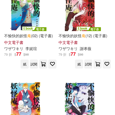
安徽少年兒童出版社(1)
出品人：騷耳(1)
劉正忠(1)
小天下(1)
小學館(1)
劉華傑(1)
可蕊(1)
幼福(1)
接力出版社(1)
不愉快的妖怪
庵
(02) (電子書)
不愉快的妖怪
庵
(12) (電子書)
中文電子書
中文電子書
史玥琦(1)
向晴(1)
ワザワキリ
李妮瑄
ワザワキリ
謝孝薇
政大出版社(1)
文匯出版社(1)
77
77
79 折
$
$
98
79 折
$
$
98
吳佩珍(1)
吳恩瑛(1)
紙
試閱
紙
試閱
新雨(1)
明天出版社(1)
周建設（主編）(1)
明日工作室(1)
春天出版社(1)
周靜，王丹琦(1)
東方出版社(1)
楓書坊(1)
咆哮萬里觸龍門(1)
樂果文化(1)