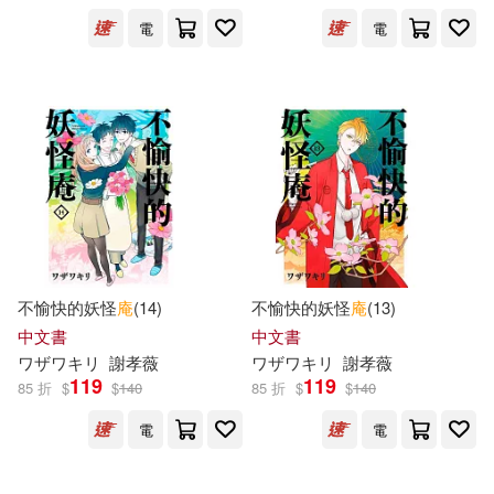
電
電
Momono Moto(29)
SIO(15)
展開
宮之みやこ(14)
出版社
(可複選)
音中さわき(14)
Satoru(12)
悅文社(135)
青文(37)
奥道庵(12)
高田裕三(8)
北方婦女兒童出版社(18)
不愉快的妖怪
庵
(14)
不愉快的妖怪
庵
(13)
Chano Mameko(7)
中文書
中文書
台灣角川直條式漫畫(15)
展開
ワザワキリ
謝孝薇
ワザワキリ
謝孝薇
119
119
85 折
$
$
140
85 折
$
$
140
藍旗左衽(6)
南琦(5)
尖端(15)
三采(8)
電
電
配送方式
(可複選)
岡野玲子(5)
廢物(5)
二十一世紀出版社(8)
東立(7)