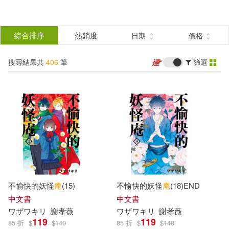
搜
尋
分類
綜合排序
熱銷度
日期
價格
(單選)
結
搜尋結果共
406
筆
篩選
圖書(180)
所有商品(406)
果
影音(5)
雜誌(12)
篩
選
設計文具(4)
電子書(203)
展開
作者
(可複選)
有聲書(2)
不愉快的妖怪
庵
(15)
不愉快的妖怪
庵
(18)END
クリムゾン(54)
中文書
中文書
ワザワキリ
謝孝薇
ワザワキリ
謝孝薇
119
119
85 折
$
$
140
85 折
$
$
140
ワザワキリ(36)