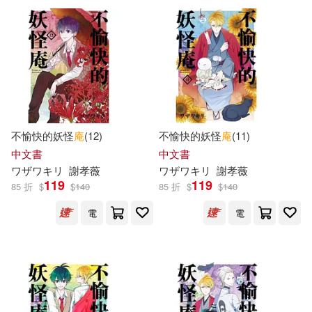
可超商取貨(200)
(丹) 安徒生著；李宇琦（繪）(4)
三日月(6)
17K(5)
可海外宅配(197)
(德) 格林兄弟著；李宇琦（繪）(4)
生活‧讀書‧新知三聯書店(5)
可港澳店取(193)
Iko Sasagawa(4)
米米爾(4)
大是文化(4)
小学館(4)
不愉快的妖怪
庵
(12)
不愉快的妖怪
庵
(11)
可新加坡店取(191)
隅沢克之(4)
顧隨(4)
中文書
中文書
蓋亞(4)
遠流(4)
ワザワキリ
謝孝薇
ワザワキリ
謝孝薇
可菲律賓店取(193)
119
119
85 折
$
$
140
85 折
$
$
140
高橋留美子(4)
齊藤洋(4)
野人(4)
魔豆文化(4)
電
電
Otubokunomi(3)
繪時光(3)
上市日期
(可複選)
台灣東方(3)
時報出版(3)
羅靈琦(3)
阿慢(3)
一個月內上市新品(2)
普天出版社(3)
漫遊者文化(3)