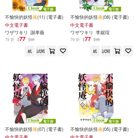
壁井ユカコ(1)
夜不語(1)
武漢大學出版社(1)
不愉快的妖怪
庵
(11) (電子書)
不愉快的妖怪
庵
(08) (電子書)
中文電子書
中文電子書
妖魔君(1)
婁鵬宇(1)
ワザワキリ
謝孝薇
ワザワキリ
李妮瑄
民主與建設出版社(1)
77
77
79 折
$
$
98
79 折
$
$
98
宇琦 張南 編著(1)
紙
試閱
紙
試閱
江蘇鳳凰文藝出版社(1)
宇琦（主編）(1)
崔末順(1)
浙江少年兒童出版社(1)
崔雪熙(1)
慣看春秋(1)
浙江工商大學出版社(1)
曉玲叮當(1)
朱嘉琦(1)
海南出版社(1)
朱砂(1)
李宇琦（繪）(1)
清華大學出版社(1)
不愉快的妖怪
庵
(07) (電子書)
不愉快的妖怪
庵
(05) (電子書)
中文電子書
中文電子書