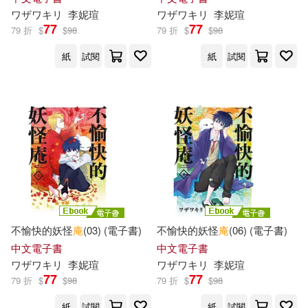
李瀟雲(1)
林品文(1)
ワザワキリ
李妮瑄
ワザワキリ
李妮瑄
湖南人民出版社(1)
77
77
79 折
$
$
98
79 折
$
$
98
林柳，汪繼超，吳紅雲，張佳琦(1)
紙
試閱
紙
試閱
湖南少年兒童出版社(1)
柚臻(1)
格林兄弟(1)
湖南美術出版社(1)
棗仙兒(1)
椎橋寬(1)
當代世界出版社(1)
禾廣(1)
楊實誠（主編）(1)
沈衛榮(1)
科學出版社(1)
無嶋樹了(1)
燕壘生(1)
不愉快的妖怪
庵
(03) (電子書)
不愉快的妖怪
庵
(06) (電子書)
聯經出版公司(1)
中文電子書
中文電子書
王君琦(1)
王婉容(1)
ワザワキリ
李妮瑄
ワザワキリ
李妮瑄
花城出版社(1)
77
77
79 折
$
$
98
79 折
$
$
98
王挺，鍾琦（主編）(1)
紙
試閱
紙
試閱