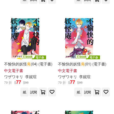
華中科技大學出版社(1)
王煒(1)
璟琦(1)
華滋出版(1)
白日夢(1)
白澤ADULT(1)
貴州人民出版社(1)
買動漫(1)
童亮(1)
竹某人(1)
邀月文化(1)
紀大偉(1)
編集工坊桃庵(1)
不愉快的妖怪
庵
(04) (電子書)
不愉快的妖怪
庵
(01) (電子書)
陝西人民出版社(1)
中文電子書
中文電子書
艾倫．羅森柏格、克莉絲蒂．高
ワザワキリ
李妮瑄
ワザワキリ
李妮瑄
登、理察．Ａ．耐克、(1)
陝西師範大學出版社(1)
77
77
79 折
$
$
98
79 折
$
$
98
范春琦(1)
葛鍾琦(1)
紙
試閱
紙
試閱
首都師範大學出版社(1)
蒼月海里(1)
藍妖兔子京(1)
騷耳(1)
鳳凰出版社(1)