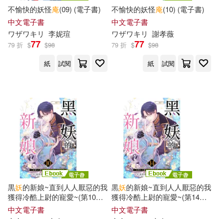
不愉快的妖怪
庵
(09) (電子書)
不愉快的妖怪
庵
(10) (電子書)
中文電子書
中文電子書
（意）歐雷諾(1)
ワザワキリ
李妮瑄
ワザワキリ
謝孝薇
77
77
79 折
$
$
98
79 折
$
$
98
（意）瑪莉薩·維斯蒂塔(1)
紙
試閱
紙
試閱
（日）岡本綺堂(1)
（日）岡部理佳(1)
（日）矢崎源九朗(1)
（日）谷崎潤一郎(1)
黒
妖
的新娘~直到人人厭惡的我
黒
妖
的新娘~直到人人厭惡的我
獲得冷酷上尉的寵愛~(第10
話
)
獲得冷酷上尉的寵愛~(第14
話
)
（明）宗臣等(1)
(電子書)
(電子書)
中文電子書
中文電子書