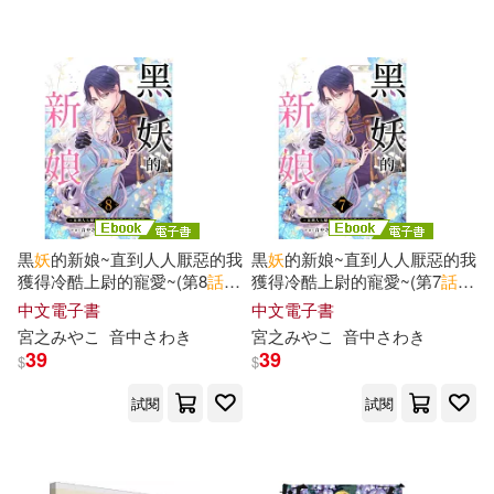
黒
妖
的新娘~直到人人厭惡的我
黒
妖
的新娘~直到人人厭惡的我
獲得冷酷上尉的寵愛~(第8
話
)
獲得冷酷上尉的寵愛~(第7
話
)
(電子書)
(電子書)
中文電子書
中文電子書
宮之みやこ
音中さわき
宮之みやこ
音中さわき
39
39
$
$
試閱
試閱