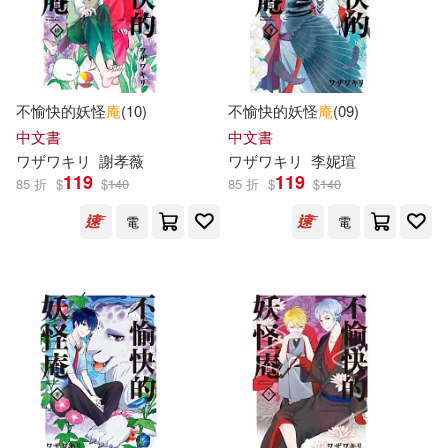
陳靜瑤(3)
十三妖(2)
G-WALK(2)
Universal(2)
電子書
(可複選)
名原しょうこ(2)
吳秀香(2)
上海交通大學出版社(2)
不愉快的妖怪
庵
(10)
不愉快的妖怪
庵
(09)
適合手機平板閱讀(23)
唐弢(2)
唐．蓋伯(2)
中文書
中文書
中國華僑出版社(2)
ワザワキリ
謝孝薇
ワザワキリ
李妮瑄
適合平板閱讀(180)
119
119
85 折
$
$
140
85 折
$
$
140
墨矢ケイ(2)
天下霸唱(2)
中國計量出版社(2)
電
電
免費電子書(4)
宇琦(2)
屈報春(2)
北京大學出版社(2)
張秋生(2)
朴始連(2)
其他
(可複選)
台灣角川(2)
商務印書館(2)
李國權(2)
李潔(2)
現在可購買商品(274)
奇幻基地(2)
小角落文化(2)
林茵(2)
柯佩琦(2)
價格