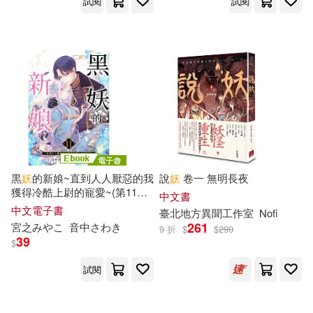
試閱
試閱
黒
妖
的新娘~直到人人厭惡的我
說
妖
卷一 無明長夜
獲得冷酷上尉的寵愛~(第11
話
)
中文書
(電子書)
中文電子書
臺北地方異聞工作室
Nofi
261
宮之みやこ
音中さわき
9 折
$
$
290
39
$
試閱