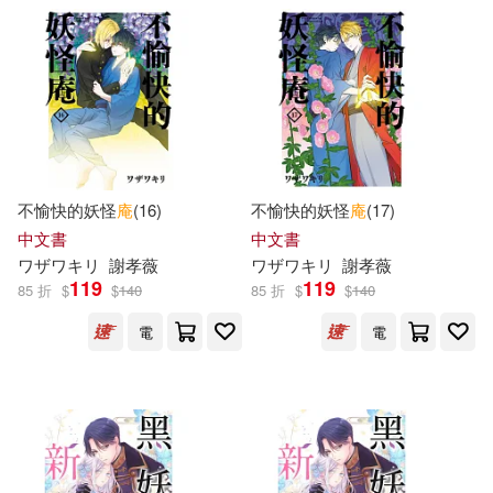
不愉快的妖怪
庵
(16)
不愉快的妖怪
庵
(17)
中文書
中文書
ワザワキリ
謝孝薇
ワザワキリ
謝孝薇
119
119
85 折
$
$
140
85 折
$
$
140
電
電