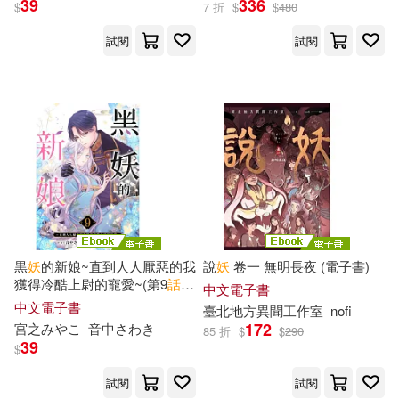
39
336
$
7 折
$
$
480
試閱
試閱
黒
妖
的新娘~直到人人厭惡的我
說
妖
卷一 無明長夜 (電子書)
獲得冷酷上尉的寵愛~(第9
話
)
中文電子書
(電子書)
中文電子書
臺北地方異聞工作室
nofi
172
宮之みやこ
音中さわき
85 折
$
$
290
39
$
試閱
試閱