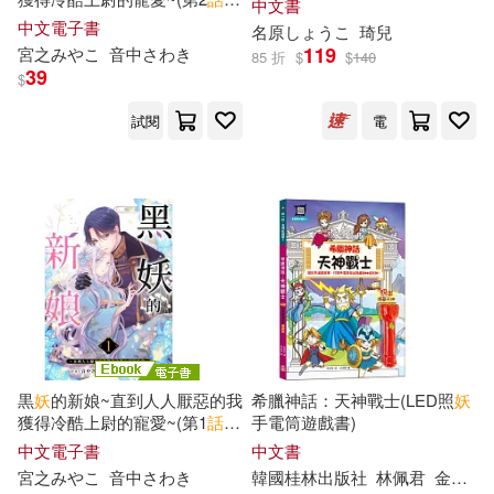
中文書
(電子書)
中文電子書
名原しょうこ
琦
兒
119
宮之みやこ
音中さわき
85 折
$
$
140
39
$
試閱
電
黒
妖
的新娘~直到人人厭惡的我
希臘神話：天神戰士(LED照
妖
獲得冷酷上尉的寵愛~(第1
話
)
手電筒遊戲書)
(電子書)
中文電子書
中文書
宮之みやこ
音中さわき
韓國桂林出版社
林佩君
金德英