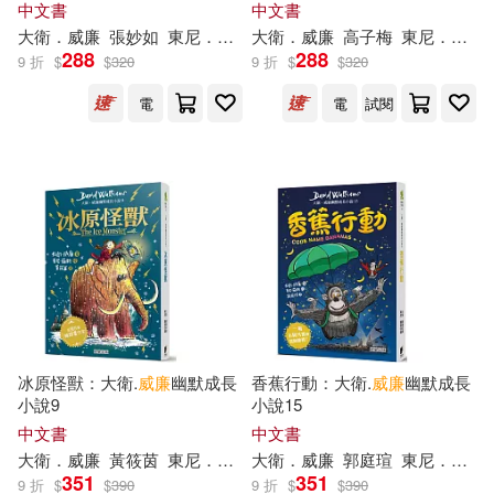
中文書
中文書
大衛．
威廉
張妙如
東尼．羅斯
大衛．
威廉
高子梅
東尼．羅斯（Tony Ross）
安德魯‧克萊門斯(12)
江西教育出版社(56)
288
288
9 折
$
$
320
9 折
$
$
320
電
電
試閱
彼得‧杜拉克(12)
御我(12)
長江少年兒童出版社(56)
林硯俞(12)
中國華僑出版社(55)
柊一葉、小峰のい(12)
双美生活文創(55)
桃城猫緒(12)
明天出版社(55)
韋伯(55)
メディコス・エンタテインメント
梁莉娟，張秀峰（主編）(12)
冰原怪獸：大衛.
威廉
幽默成長
香蕉行動：大衛.
威廉
幽默成長
(54)
小說9
小說15
中文書
中文書
沈石溪(12)
王浩威(12)
上海書畫出版社(54)
大衛．
威廉
黃筱茵
東尼．羅斯
大衛．
威廉
郭庭瑄
東尼．羅斯
351
351
9 折
$
$
390
9 折
$
$
390