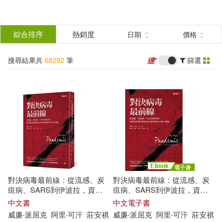
搜
尋
分類
綜合排序
熱銷度
日期
價格
(單選)
結
搜尋結果共
68292
筆
篩選
所有商品(68292)
果
圖書(32003)
影音(8417)
篩
選
雜誌(4612)
售票網(1)
展開
作者
(可複選)
美妝(635)
服飾(392)
對決病毒最前線：從流感、炭
對決病毒最前線：從流感、炭
家居生活(1264)
美食(1738)
秋本治(314)
疽病、SARS到伊波拉，資深
疽病、SARS到伊波拉，資深
防疫專家對抗致命傳染病的全
防疫專家對抗致命傳染病的全
中文書
中文電子書
球大冒險
球大冒險 (電子書)
威廉
‧
派屈克
阿里‧可汗
莊安祺
威廉
‧
派屈克
阿里‧可汗
莊安祺
3C(2575)
家電(942)
（英）威廉·莎士比亞(311)