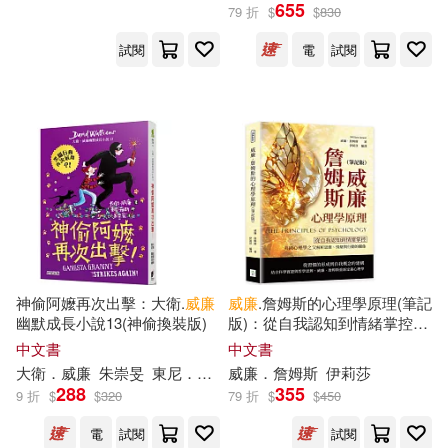
雷克．萊爾頓(15)
龔勛(15)
655
79 折
$
$
830
知識產權出版社(71)
試閱
電
試閱
（英）喬治·奧威爾(15)
上海財經大學出版社(70)
（英）大衛·威廉姆斯(15)
浙江工商大學出版社(70)
EROKI(14)
MAXING(14)
MTEX(69)
Matt Coler(14)
丁昀(14)
中國經濟出版社(69)
中共中央馬克思恩格斯列寧斯大林
神偷阿嬤再次出擊：大衛.
威廉
威廉
.詹姆斯的心理學原理(筆記
著作編譯局 編譯(14)
幽默成長小說13(神偷換裝版)
版)：從自我認知到情緒掌控，
北京理工大學出版社(69)
美國心理學之父解析思維、情
中文書
中文書
緒與行動的關係
中國辯證唯物主義研究會(14)
大衛．
威廉
朱崇旻
東尼．羅斯
威廉
．詹姆斯
伊莉莎
江蘇鳳凰文藝出版社(69)
288
355
9 折
$
$
320
79 折
$
$
450
全民熙(14)
大熊由護(14)
電
試閱
試閱