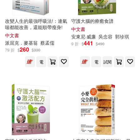
現在可購買商品(27042)
ムービック(287)
(美)埃里克森(42)
護玄(42)
作者/演唱/譯/編/繪(2)
改變人生的最強呼吸法!：連氣
守護大腦的療癒食譜
人民文學出版社(287)
喘都能改善，還能順帶瘦身!
中文書
中文書
（英）莎士比亞(42)
價格
安東尼‧
威廉
吳念容
郭珍琪
-
台灣角川(268)
441
派屈克
範圍
．麥基翁
蔡孟儒
9 折
$
$
490
260
79 折
$
$
330
威廉．莎士比亞(41)
上海人民出版社(258)
電
電
試閱
目川文化編輯小組(41)
台灣東販(252)
四葉タト(40)
醉琉璃(39)
博樂伯樂(249)
尖端(248)
海明威(38)
桐原いづみ(36)
譯林出版社(241)
nao fujiya(35)
アルマビアンカ(240)