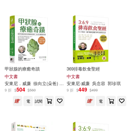
可超商取貨(50563)
鞋包配件(1919)
票券(83)
本書編寫組(83)
人民郵電出版社(487)
可海外宅配(46251)
寵物生活(455)
玲廊滿藝(37)
（美）威廉·福克納(82)
機械工業出版社(471)
可港澳店取(43067)
故宮精品(6)
電子書閱讀器(9)
賈德江(81)
中國人民大學出版社(460)
可新加坡店取(41794)
電子書(4423)
有聲書(203)
（美）亨德里克·威廉·房龍(80)
甲狀腺的療癒奇蹟
369排毒飲食聖經
遠流(449)
可菲律賓店取(43567)
中文書
中文書
伍美珍(79)
多多羅(74)
安東尼．
威廉
徐向立(朵爸)
徐意晴(朵媽)
安東尼‧
威廉
吳念容
郭珍琪
Warner Classics(439)
504
449
9 折
$
$
560
9 折
$
$
499
紺子ゆきめ(73)
上市日期
電
試閱
電
(可複選)
Naxos(427)
商務印書館(409)
大衛．威廉(68)
一個月內上市新品(592)
中國社會科學出版社(406)