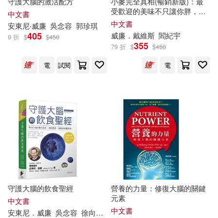
守護大腦的激活配方
小麥完全真相(暢銷新版)：最
受歡迎的美味不只讓你胖，還
中文書
劉永澤，羅丹青（主編）(35)
潛藏糖尿病、心臟病、慢性發
中文書
安東尼‧
威廉
吳念容
郭珍琪
外語教學與研究出版社(238)
炎、致癌的風險
405
威廉
．戴維斯
閻紀宇
9 折
$
$
450
355
坦克叔叔(35)
79 折
$
$
450
北京大學出版社(234)
電
試閱
電
（德）弗里德里希·威廉·尼采(35)
電子工業出版社(229)
（法）羅曼·羅蘭(35)
中國醫藥科技出版社(225)
（美）海明威(35)
江蘇文藝出版社(221)
伍美珍（主編）(34)
上海譯文出版社(214)
守護大腦的飲食聖經
營養的力量：修復大腦的關鍵
（美）H.P.洛夫克拉夫特(34)
元素
中文書
華東師範大學出版社(206)
中文書
安東尼．
威廉
吳念容
徐向立(朵爸)
徐意晴(朵媽)
郭珍琪