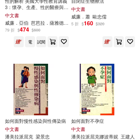
性的解析 美國大學性教育講義
自閉症生物療法
3：懷孕、生產、性的醫療與健
(美)海明威(20)
soy(20)
中文書
康
中文書
ツインクル(121)
威廉
．蕭
歐忠儒
160
威廉
．亞伯
芭芭拉．薩雅德
林哲安
5 折
$
$
320
七夕さとり(20)
夏野うみ(20)
474
79 折
$
$
600
現代出版社(120)
電
試閱
天津ナミ(20)
高等教育出版社(117)
尹安春（主編）(20)
接力出版社(115)
相良なほ(20)
コスパ(113)
《中國京劇流派劇目集成》編委會
(19)
華夏出版社(113)
如何面對慢性感染與性傳染病
如何面對不孕症
杉本ふぁりな(19)
楊耕(19)
中文書
中文書
武漢大學出版社(111)
潘美拉
派屈克
梁景忠
潘美拉
派屈克
娜波蒂妮
王建人