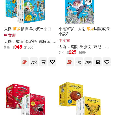
赫伯特．喬治．威爾斯(13)
中國法制出版社(63)
（奧）斯蒂芬·茨威格(13)
中國畫報出版社(63)
大衛.
威廉
糟糕壞小孩三部曲
小鬼富翁：大衛‧
威廉
幽默成長
小說3
中文書
（德）赫爾曼·黑塞(13)
長江文藝出版社(63)
中文書
大衛．
威廉
蔡心語
郭庭瑄
東尼．羅斯
945
大衛．
威廉
謝雅文
東尼．羅斯
9 折
$
$
1050
225
（美）威廉姆斯(13)
9 折
$
$
250
Key-th(62)
光田(62)
試閱
電
試閱
（美）威廉斯(13)
吉林美術出版社(62)
高寶(62)
（美）彼得·德魯克(13)
Membran(61)
大牌出版(61)
（美）洛克菲勒(13)
中國建築工業出版社(60)
（英國）威廉·薩默塞特·毛姆(13)