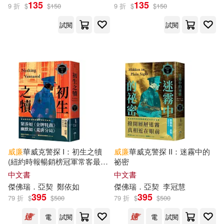
（美）富蘭克林(19)
135
135
9 折
$
$
150
9 折
$
$
150
音樂之橋(111)
試閱
試閱
（英國）威廉·莎士比亞(19)
TMEplus(110)
吳建豪(18)
小峰のい(18)
光明日報出版社(110)
彭緒洛(18)
柊一葉(18)
天地出版社(109)
三采(107)
田邊剛(18)
彗智(107)
根華(107)
醫師資格考試指導用書專家編寫組
威廉
華威克警探 I：初生之犢
威廉
華威克警探 II：迷霧中的
(18)
(紐約時報暢銷榜冠軍常客最新
祕密
復旦大學出版社(106)
巨作，《柯里夫頓紀事》番外
中文書
中文書
篇)
(美)富蘭克林(17)
HOM(17)
傑佛瑞．亞契
鄭依如
傑佛瑞．亞契
李冠慧
395
395
harmonia mundi(104)
79 折
$
$
500
79 折
$
$
500
北芝健(17)
電
試閱
電
試閱