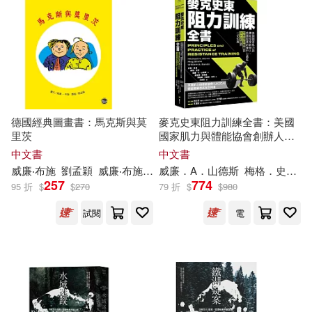
（美）傑克·倫敦(17)
中國方正出版社(90)
（美）杜威(17)
A.J. Low(16)
クラックス(87)
AKIRA GOTO(16)
上海外語教育出版社(87)
德國經典圖畫書：馬克斯與莫
麥克史東阻力訓練全書：美國
里茨
國家肌力與體能協會創辦人、
チェリーズ(16)
上山道郎(16)
美國奧運訓練中心總監，完整
中文書
中文書
二十一世紀出版社(86)
傳授教練與自主訓練的一切知
威廉
‧布施
劉孟穎
威廉
‧布施 Wilhelm Busch
威廉
．A．山德斯
梅格．史東
識(二版)
257
774
95 折
$
$
270
79 折
$
$
980
克里希那穆提(16)
北京聯合出版公司(86)
試閱
電
史蒂芬．茨威格(16)
EuroArts(84)
天下雜誌(84)
安德魯．克萊門斯(16)
三日月(83)
中華書局(83)