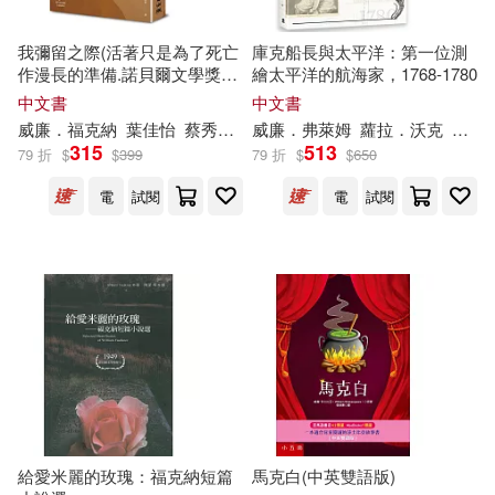
イーディス(78)
莎士比亞(16)
雲峰(16)
我彌留之際(活著只是為了死亡
庫克船長與太平洋：第一位測
作家出版社(78)
作漫長的準備.諾貝爾文學獎得
繪太平洋的航海家，1768-1780
主、美國南方文學巨擘福克納
中文書
中文書
（愛爾蘭）威廉·巴特勒·葉芝(16)
代表作‧90週年紀念版)
威廉
．福克納
葉佳怡
蔡秀枝／專文導讀
威廉
．弗萊姆
蘿拉．沃克
黃煜
廣東人民出版社(78)
315
513
79 折
$
$
399
79 折
$
$
650
（美）摩根斯坦(16)
電
試閱
電
試閱
經濟科學出版社(78)
（美）本傑明·富蘭克林(16)
魔豆文化(76)
(英)沃爾特·克蘭(15)
PENTATONE(75)
Hana Maruko(15)
ブシロードクリエイティブ(75)
世一編輯部(15)
給愛米麗的玫瑰：福克納短篇
馬克白(中英雙語版)
上海科學技術出版社(75)