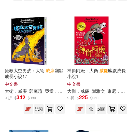
野人(69)
安東尼‧威廉(14)
安藤英(14)
上海交通大學出版社(68)
田畑由秋(14)
秋桜ヒロロ(14)
venus(67)
南海出版公司(67)
衛生專業技術資格考試研究專家組
(14)
四川大學出版社(67)
衛生福利部疾病管制署(14)
搶救太空男孩：大衛.
威廉
幽默
神偷阿嬤：大衛‧
威廉
幽默成長
新世界出版社(67)
成長小說17
小說1
中文書
中文書
鄧濤(14)
（俄）克雷洛夫(14)
ホビーストック(66)
大衛．
威廉
郭庭瑄
亞當．史托瓦
大衛．
威廉
謝雅文
東尼．羅斯
342
225
9 折
$
$
380
9 折
$
$
250
（德）莫塞伊克(14)
北方婦女兒童出版社(66)
試閱
電
試閱
（美）拉斯金(14)
墨刻(66)
山東大學出版社(66)