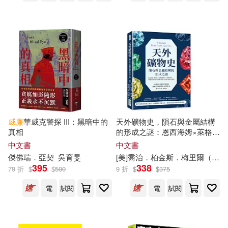
三民(103)
威廉·莎士比亞(17)
上海文藝出版社(102)
尾田榮一郎(17)
東方出版社(102)
臉譜(101)
幼福編輯部(17)
Supraphon(99)
得利影視(98)
新小牛頓‧少年牛頓 ‧牛頓教科書編
威廉
華威克警探 III：黑暗中的
天外礦物史，隕石與金屬結構
輯群(17)
世一(97)
法律出版社(95)
真相
的形成之謎：恩西海姆×萊格勒
×迪亞波羅峽谷×霍爾布魯
中文書
中文書
灌木文化(17)
砂糖いちご(17)
克……從迷信崇拜到化學分
傑佛瑞．亞契
吳育旻
[美]喬治．柏金斯．梅里爾（George Perkins Merrill），
人民衛生出版社(94)
析，揭開「石頭從天而降」的
395
338
79 折
$
$
500
9 折
$
$
375
真相
陳先達(17)
飴野まる(17)
電
試閱
電
試閱
人民音樂出版社(93)
（德）卡爾·威特(17)
天下文化(92)
上揚(90)