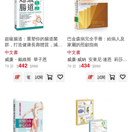
(美)馬克·吐溫(23)
王威廉(23)
上海音樂出版社(147)
鄭淵潔(23)
馬丁．韓福特(23)
晨星(144)
(英)維克多·阿普爾頓Ⅱ文(22)
超級腸道：重塑你的腸道菌
巴金森病完全手冊：給病人及
群，打造健康長壽體質，減重
家屬的照顧指南
世界圖書出版公司北京公司(138)
逆齡自然來
中文書
中文書
《中國京劇流派劇目集成》編委會
威廉
・戴維斯
華子恩
威廉
‧威納
安東尼‧連恩
莉莎‧修曼
編(22)
シンクイノベーション(137)
442
434
79 折
$
$
560
79 折
$
$
550
浦沢直樹(22)
謝鑫(22)
電
試閱
試閱
親子天下(136)
（法）巴爾扎克(22)
新星出版社(135)
麥田(132)
(美)威廉斯(21)
Chandos(131)
Code：000(21)