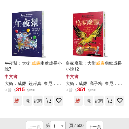
MIRARE(53)
（美）霍華德·羅傑·加里斯(12)
アルジャーノンプロダクト(53)
(美)希區柯克(11)
心靈工坊(53)
Audite(52)
(英)維克多·阿普爾頓Ⅱ(11)
SECRET MUSIC(52)
午夜幫：大衛.
威廉
幽默成長小
皇家魔獸：大衛
威廉
幽默成長
說7
小說12
(英)莎士比亞(11)
中國對外翻譯出版公司(52)
中文書
中文書
大衛．
威廉
鐘岸真
東尼．羅斯（Tony Ross）
大衛．
威廉
高子梅
東尼．羅斯
H.P洛夫克拉夫特(11)
哈爾濱出版社(52)
講談社(52)
315
351
9 折
$
$
350
9 折
$
$
390
電
試閱
電
試閱
Mo(11)
Willems(11)
上海古籍出版社(51)
亨德里克．威廉．房龍(11)
四川人民出版社(51)
第
頁 ⁄
500
上一頁
下一頁