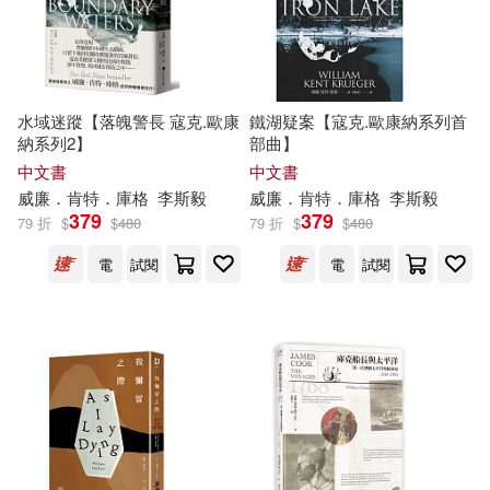
恵ノ島すず(16)
目川文化數位股份有限公司(83)
本書編委會(16)
蓋亞(83)
長鴻出版社(83)
水域迷蹤【落魄警長 寇克.歐康
鐵湖疑案【寇克.歐康納系列首
本書編寫組編(16)
李毓佩(16)
納系列2】
部曲】
馬可孛羅(83)
中文書
中文書
威廉
．肯特．庫格
李斯毅
威廉
．肯特．庫格
李斯毅
榛名丼(16)
379
379
79 折
$
$
480
79 折
$
$
480
哈爾濱工業大學出版社(81)
深圳市騰訊計算機系統有限公司著
電
試閱
電
試閱
(16)
滾石(81)
學苑出版社(80)
王傑（主編）(16)
新蕾出版社(80)
瑞穗梨乃(16)
生活‧讀書‧新知三聯書店(79)
美國迪士尼公司(16)