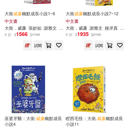
中國青年出版社(59)
大衛
威廉
幽默成長小說1~6
大衛
威廉
幽默成長小說7~12
（英）柯南·道爾(13)
晨光出版社(59)
中文書
中文書
大衛．
威廉
張妙如
謝雅文
鍾岸真
大衛．
昆丁．布雷克
威廉
謝雅文
東尼．羅斯
鐘岸真
高子
1566
1935
MACプラス(12)
9 折
$
$
1740
9 折
$
$
2150
浙江少年兒童出版社(59)
試閱
試閱
NiKrome(12)
小熊出版(58)
あわむら赤光(12)
人民日報出版社(57)
ダンミル(12)
三浦ひらく(12)
中國友誼出版公司(56)
中山七里(12)
五月女えむ(12)
中國鐵道出版社(56)
巫婆牙醫：大衛‧
威廉
幽默成長
瞪西毛怪：大衛.
威廉
幽默成長
劉富華(12)
中外鉱業(56)
小說4
小說11