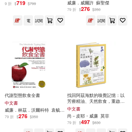
719
威廉
．威爾許
蘇聖傑
Gwon Gyeoeul(33)
9 折
$
$
799
276
中國中醫藥出版社(205)
79 折
$
$
350
電
試閱
試閱
威廉．薩默塞特．毛姆(33)
崧燁文化(204)
美國漫威公司(32)
三田誠(31)
清華大學出版社(204)
彼得．杜拉克(31)
台灣角川直條式漫畫(203)
七緒たつみ(30)
和泉あや(30)
ライセンスエージェント(198)
浦澤直樹(29)
代謝型態飲食全書
找回阿茲海默的嗅覺記憶：以
天津人民出版社(193)
芳療精油、天然飲食，重啟患
中文書
者的多重認知與情緒力，法國
中文書
威廉
．林茲．沃爾科特
袁毓瑩、王淳
David Walliams(28)
自然
派
醫師從神經生物、心理
276
尚－皮耶・
威廉
莫菲
79 折
$
$
350
北京工藝美術出版社(185)
學與腦科學面向，揭開阿茲海
497
79 折
$
$
630
默的嗅覺之謎
馬克．吐溫(28)
HA(27)