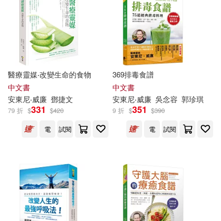
野田サトル(65)
高橋昇(63)
本週上市新品(100)
中央編譯出版社(405)
胡妙芬(61)
Deutsche Grammophon(400)
電子書
(可複選)
威廉‧莎士比亞(54)
醫療靈媒‧改變生命的食物
369排毒食譜
KADOKAWA(371)
適合手機平板閱讀(2095)
中文書
中文書
ぽあろ(50)
安東尼‧
威廉
鄧捷文
安東尼‧
威廉
吳念容
郭珍琪
Linfair Records Limited(314)
331
351
79 折
$
$
420
9 折
$
$
390
適合平板閱讀(2325)
ホットエンターテイメント(48)
電
試閱
電
試閱
中信出版社(302)
免費電子書(60)
藍旗左衽(46)
warner music(298)
ケイ・エム・プロデュース(44)
其他
(可複選)
時報出版(294)
喜乃さくら(43)
小川亮(43)