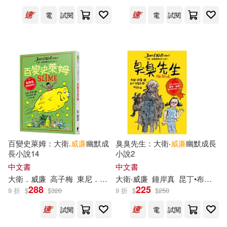
碰碰俺爺(12)
秋山シノ(12)
南開大學出版社(54)
電
試閱
電
試閱
約翰．哈威(12)
慕客館(54)
繽紛外語編輯小組(12)
東南大學出版社(54)
陳克華(12)
陶濤(12)
民族出版社(54)
霍華‧菲力普‧洛夫克萊夫特(12)
陝西師範大學出版社(54)
百變史萊姆：大衛.
威廉
幽默成
臭臭先生：大衛‧
威廉
幽默成長
長小說14
小說2
高浜寛(12)
（奧）茨威格(12)
BR Klassik(53)
中文書
中文書
大衛．
威廉
高子梅
東尼．羅斯
大衛‧
威廉
鐘岸真
昆丁•布雷克
288
225
9 折
$
$
320
9 折
$
$
250
（美）威廉·D.江恩(12)
LAWO Classics(53)
試閱
電
試閱
（美）威廉·詹姆斯(12)