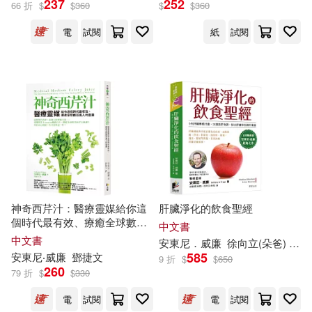
237
252
66 折
$
$
360
$
$
360
電
試閱
紙
試閱
保健(328)
設計文具(3357)
阿嘉莎．克莉絲蒂(187)
展開
無印良品(119)
星巴克(495)
手塚治虫(125)
出版社
(可複選)
日用清潔(181)
（英）威廉·薩默塞特·毛姆(111)
SONY MUSIC(1101)
休閒生活(504)
瑞城夷真(110)
Universal(821)
東立(766)
婦幼生活(1751)
根華編輯部(107)
神奇西芹汁：醫療靈媒給你這
肝臟淨化的飲食聖經
個時代最有效、療癒全球數百
人民出版社(736)
展開
中文書
萬人的靈藥
中文書
安東尼．
威廉
徐向立(朵爸)
徐意
深圳市騰訊計算機系統有限公司(10
餐廚生活(1782)
585
安東尼‧
威廉
鄧捷文
3)
9 折
$
$
650
悅文社(585)
260
79 折
$
$
330
配送方式
(可複選)
電子票證(61)
（美）馬克·吐溫(101)
電
試閱
電
試閱
社會科學文獻出版社(583)