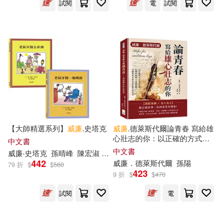
試閱
電
試閱
青文(185)
百瀬祐一郎(27)
上海三聯書店(177)
韓國延世大學韓國語學堂(26)
湖南文藝出版社(177)
黃詩茹(26)
南京大學出版社(174)
（愛爾蘭）薩繆爾·貝克特(26)
商周出版(172)
【大師精選系列】
威廉
.史塔克
威廉
.德萊斯代爾論青春 寫給雄
心壯志的你：以正確的方式步
中文書
EVIL LINE RECORDS(25)
步為營，用堅持與毅力克服挑
中文書
威廉
‧史塔克
孫晴峰
陳宏淑
威廉
‧史塔克（William Steig）
廣西師範大學出版社(169)
戰!美國教育家談青春的轉化與
442
威廉
．德萊斯代爾
孫陽
79 折
$
$
560
成功
博士研究生入學考試命題研究組(2
423
9 折
$
$
470
5)
ベルハウス(168)
試閱
電
桜日梯子(25)
科學出版社(168)