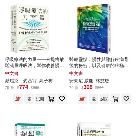
雷克‧萊爾頓(25)
亞升實業(165)
（英）阿加莎·克里斯蒂(25)
化學工業出版社(159)
SUOL(24)
ねこ田太子(24)
北京師範大學出版社(155)
呼吸療法的力量——菩提格放
醫療靈媒：慢性與難解疾病背
友野紅子(24)
鬆減量呼吸法，幫你改善慢性
後的祕密，以及健康的終極之
BIS(154)
重慶出版社(151)
病，帶來健康、快樂、長壽
道
中文書
中文書
復旦大學當代國外馬克思主義研究
派屈克
．麥基翁
高子梅
安東尼‧
威廉
林慈敏
中心(24)
774
308
79 折
$
$
980
79 折
$
$
390
浙江大學出版社(150)
電
試閱
電
試閱
潘小云(24)
熊谷杏子(24)
江蘇人民出版社(149)
(加)布爾喬亞(23)
環球 Blue Note(148)