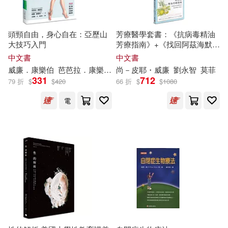
吉林出版集團有限責任公司(129)
H.P.洛夫克拉夫特(21)
頭頸自由，身心自在：亞歷山
芳療醫學套書：《抗病毒精油
木馬文化(128)
大技巧入門
芳療指南》+《找回阿茲海默的
嗅覺記憶》
LIN(21)
yusuke utsumi(21)
中文書
中文書
聯經出版公司(128)
威廉
．康樂伯
芭芭拉．康樂伯
余麗娜
尚－皮耶・
威廉
劉永智
莫菲
331
712
79 折
$
$
420
66 折
$
$
1080
喬治．歐威爾(21)
中國計量出版社(126)
電
墨刻編輯部(21)
安小橙(21)
Ingram(124)
矢吹健太朗(21)
詹文明(21)
華中科技大學出版社(123)
（俄羅斯）克雷洛夫(21)
ECM(122)
（美）莫·威廉斯(21)
江西美術出版社(122)