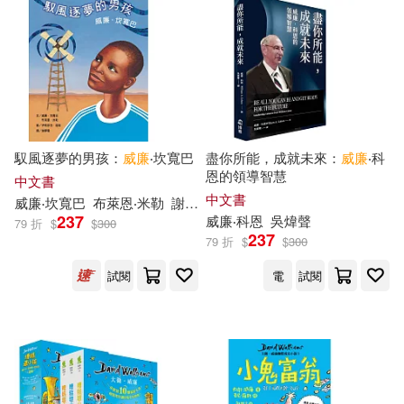
（美）貝蒂·史密斯(14)
采實文化(66)
（英）查爾斯·辛格，E.J.霍姆亞
德，A.R.霍爾，特雷弗·I.威廉斯
湖北教育出版社(65)
（主編）(14)
ENJOY美術創意編輯部(13)
Capriccio(64)
馭風逐夢的男孩：
威廉
‧坎寬巴
盡你所能，成就未來：
威廉
‧科
恩的領導智慧
中文書
中文書
Tony Ross (ILT)(13)
威廉
‧坎寬巴
布萊恩‧米勒
謝靜雯
伊莉莎白‧祖能（Elizabeth Zun
中國政法大學出版社(64)
237
威廉
‧科恩
吳煒聲
79 折
$
$
300
237
79 折
$
$
300
サイトウアユム(13)
堡壘文化(64)
Aparte(63)
試閱
電
試閱
世一文化編輯群(13)
亞凰(13)
エンスカイ(63)
賴世雄(13)
上海社會科學院出版社(63)