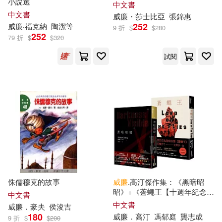
小說選
中文書
中華台北特奧會(15)
中文書
威廉・
莎士比亞
張錦惠
新華先鋒(75)
252
威廉
‧福克納
陶潔等
9 折
$
$
280
252
79 折
$
$
320
國際特奧會(15)
山田南平(15)
北京科學技術出版社(74)
試閱
暁なつめ(15)
楊照(15)
安徽少年兒童出版社(74)
程恩富，顧海良（主編）(15)
Eloquence(72)
美國孩之寶公司(15)
九州出版社(72)
邱若龍(15)
湖北少年兒童出版社(72)
侏儒穆克的故事
威廉
.高汀傑作集：《黑暗昭
昭》+《蒼蠅王【十週年紀念
雅洛斯拉夫‧哈謝克(15)
中文書
版】》
台灣角川電子連載漫畫(71)
中文書
威廉
．豪夫
侯浚吉
180
威廉
．高汀
馮郁庭
龔志成
9 折
$
$
200