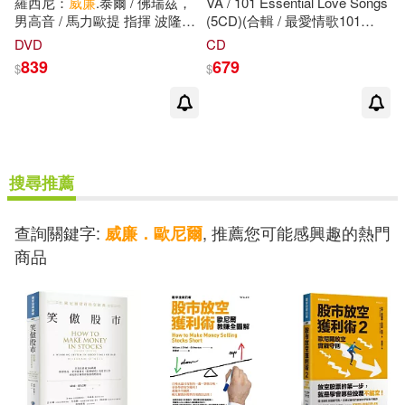
羅西尼：
威廉
.泰爾 / 佛瑞茲，
VA / 101 Essential Love Songs
男高音 / 馬力歐提 指揮 波隆納
(5CD)(合輯 / 最愛情歌101
劇院管弦樂團&合唱團 (藍光
(5CD))
DVD
CD
BD)(ROSSINI: Guillaume Tell /
839
679
$
$
Juan Diego Flórez / Orchestra
e Coro del Teatro Comunale di
Bologna / Conductor Michele
Mariotti)
搜尋推薦
查詢關鍵字:
, 推薦您可能感興趣的熱門
威廉．歐尼爾
商品