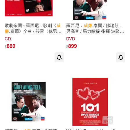
歌劇帝國 - 羅西尼：歌劇《
威
羅西尼：
威廉
.泰爾 / 佛瑞茲，
廉
.泰爾》全曲 / 芬雷〈低男中
男高音 / 馬力歐提 指揮 波隆納
音〉勒米厄〈女低音〉葉列娜.
劇院管弦樂團&合唱團
CD
DVD
山紹達基斯〈女高音〉瑪琳.畢
DVD(ROSSINI: Guillaume Tell
889
899
$
$
斯特拉姆〈女高音〉約翰.奧斯
/ Orchestra e Coro del Teatro
朋〈男高音〉卡頓〈男中音〉
Comunale di Bologna /
馬修.羅斯〈男低音〉/ 帕帕諾
Conductor Michele Mariotti)
〈指揮〉聖西西莉亞音樂院管
弦樂(Home of Opera Series -
Rossini: Guillaume Tell /
Antonio Pappano (3CD))