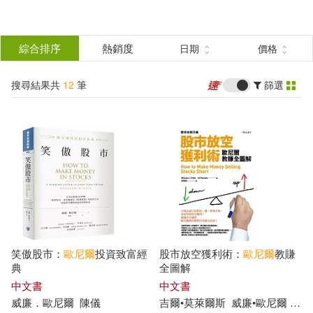
搜
尋
分類
綜合排序
熱銷度
日期
價格
(單選)
結
搜尋結果共
12
筆
篩選
圖書(7)
所有商品(12)
果
影音(5)
篩
選
展開
作者
(可複選)
笑傲股市：
歐尼爾
投資致富經
股市放空獲利術：
歐尼爾
教賺
威廉．歐尼爾(5)
典
全圖解
中文書
中文書
威廉
．
歐尼爾
陳儀
吉爾•莫萊爾斯
威廉
•
歐尼爾
黃
吉爾•莫萊爾斯(1)