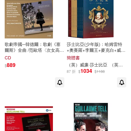
可港澳店取(10)
可新加坡店取(9)
可菲律賓店取(10)
歌劇帝國─韓德爾：歌劇《塞
莎士比亞(少年版)：哈姆雷特
爾斯》全曲 /范歐塔〈次女高
+奧賽羅+李爾王+麥克白+威尼
音〉諾爾伯格─舒茲〈女高
斯商人+仲夏夜之夢+第十二夜
CD
簡體書
音〉皮奧〈女高音〉札佐〈假
+皆大歡喜+雅典的泰門+羅密
其他
(可複選)
889
（英）
威廉
·莎士比亞
（英）查爾斯·蘭姆
$
聲男高音〉聖塔菲〈次女高
歐與朱麗葉(全10冊)
1034
87 折
$
$
1188
音〉喬望
尼
‧弗拉涅托〈男低
音〉阿貝特〈男低音〉
威廉
‧克
現在可購買商品(6)
利斯提〈指揮〉繁盛藝術古樂
團與合唱團 (3CD)(HOME OF
OPERA-HANDEL: SERSE /
作者/演唱/譯/編/繪(6)
Les Arts Florissants – Chœur
et Orchestre WILLIAM
CHRISTIE 3CD)
價格
-
範圍