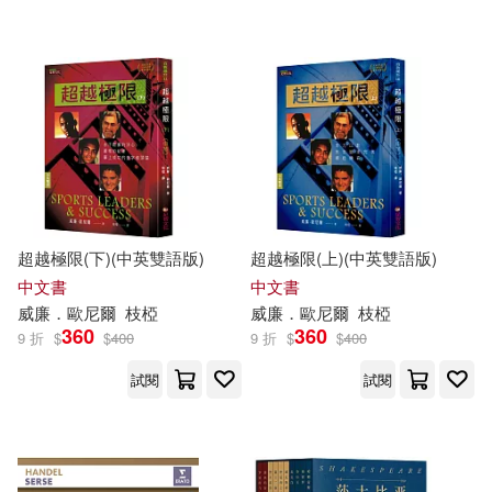
Linfair Records Limited(2)
Warner Classics(2)
寰宇(2)
Universal(1)
萬卷出版公司(1)
超越極限(下)(中英雙語版)
超越極限(上)(中英雙語版)
中文書
中文書
配送方式
(可複選)
威廉
．
歐尼爾
枝椏
威廉
．
歐尼爾
枝椏
360
360
9 折
$
$
400
9 折
$
$
400
可超商取貨(12)
試閱
試閱
可海外宅配(12)