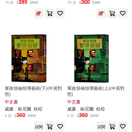
395
300
79 折
$
$
500
79 折
$
$
380
威廉•歐尼爾(1)
（英）威廉·莎士比亞(1)
（英）查爾斯·蘭姆(1)
（英）瑪麗·蘭姆(1)
軍政領袖領導藝術(下)(中英對
軍政領袖領導藝術(上)(中英對
照)
照)
出版社
(可複選)
中文書
中文書
威廉
．
歐尼爾
枝椏
威廉
．
歐尼爾
枝椏
360
360
足智文化有限公司(4)
9 折
$
$
400
9 折
$
$
400
試閱
試閱