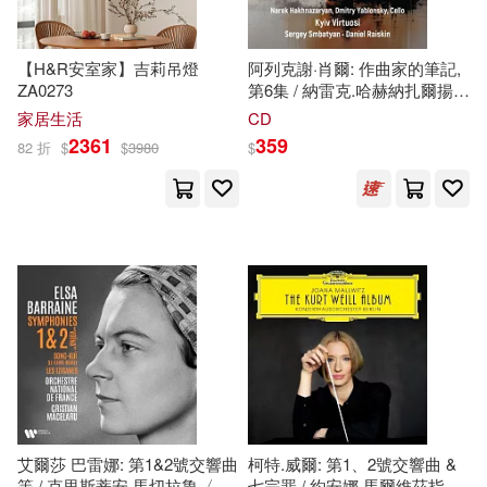
青島出版社(107)
高寶(107)
國務院法制辦公室(19)
【H&R安室家】吉莉吊燈
阿列克謝·肖爾: 作曲家的筆記,
北京體育大學出版社(106)
ZA0273
第6集 / 納雷克.哈赫納扎爾揚 /
賽
吉
.斯巴蒂安,丹尼爾·萊斯金,
家居生活
CD
曹常成(19)
王迪平(19)
德米特里.亞布隆斯基 / 基輔名
2361
359
82 折
$
$
3980
$
浙江文藝出版社(106)
家室內樂團(Alexey Shor:
Composer’s Notebook, Vol. 6 /
申泳雨(19)
紺菓(19)
Narek Hakhnazaryan / Sergey
Smbatyan / Daniel Raiskin /
光明日報出版社(105)
Dmitry Yablonsky / Kyiv
花札さくらの(19)
鄭淵潔(19)
Virtuosi)
經濟管理出版社(105)
鉢本(19)
霞子(19)
海豚出版社(104)
（奧）車爾尼(19)
群眾出版社(104)
世一(103)
（瑞典）塞爾瑪·拉格洛夫(19)
艾爾莎 巴雷娜: 第1&2號交響曲
柯特.威爾: 第1、2號交響曲 &
等 / 克里斯蒂安 馬切拉魯〈指
七宗罪 / 約安娜.馬爾維茲指揮 /