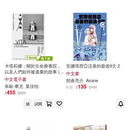
江軍(24)
蘇士澍（主編）(24)
長鴻出版社(141)
（俄羅斯）托爾斯泰(24)
江西美術出版社(140)
（俄）列夫·托爾斯泰(24)
天下文化(139)
（瑞典）拉格洛芙(24)
卡塔莉娜：關於生命療養院，
安娜塔西亞活著的最後9天 2
南海出版公司(138)
以及人們如何被遺棄的故事 (電
中文書
子書)
娜娜媽(23)
寺田安裕香(23)
中文電子書
朝倉亮介
Akane
目川文化數位股份有限公司(136)
135
朱歐‧畢尤
葉佳怡
9 折
$
$
150
455
建築考試培訓研究中心組織編寫(2
$
$
650
3)
西安交通大學出版社(136)
紙
試閱
施志偉(23)
李放鳴(23)
中國環境科學出版社(135)