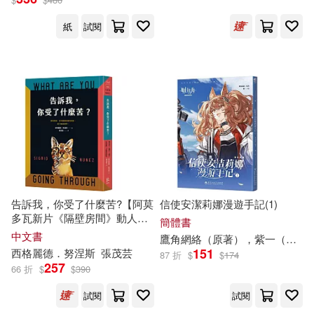
經濟科學出版社(147)
Guerrero)
紙
試閱
黛安娜．韋恩．瓊斯(25)
慕客館(146)
（法）儒勒·凡爾納(25)
江蘇鳳凰文藝出版社(145)
きょくちょ(24)
知識產權出版社(144)
亞瑟‧柯南‧道爾(24)
時事出版社(142)
庄司陽子(24)
廣嶋玲子(24)
告訴我，你受了什麼苦?【阿莫
信使安潔莉娜漫遊手記(1)
上海文藝出版社(141)
多瓦新片《隔壁房間》動人原
簡體書
著，茱莉安摩爾、蒂妲史雲頓
中文書
鷹角網絡（原著），紫一（繪）
廣東省交通運輸廳(24)
同台競演!】
151
西格麗德．努涅斯
張茂芸
87 折
$
$
174
中國地圖出版社(141)
257
66 折
$
$
390
東條土筆(24)
林楨中(24)
試閱
試閱
天津人民出版社(141)