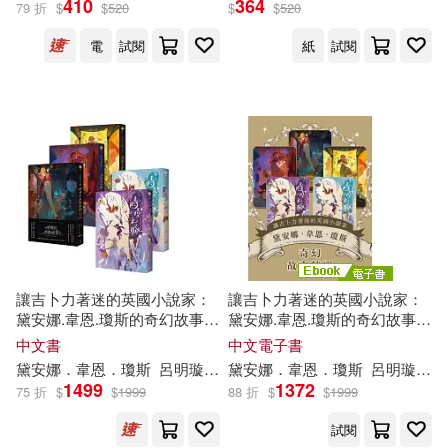
410
364
79 折
$
$
520
$
$
520
電
試閱
紙
試閱
設計文具(2346)
（印）泰戈爾(165)
展開
無印良品(50)
星巴克(6)
厲河(161)
出版社
(可複選)
日用清潔(400)
（丹）安徒生(159)
Universal(1318)
休閒生活(1404)
笑江南(149)
赤松中學(148)
SONY MUSIC(1310)
婦幼生活(2357)
中國法制出版社(139)
讓吉卜力著迷的英國小說家：
讓吉卜力著迷的英國小說家：
黛安娜.韋恩.瓊斯的奇幻故事精
黛安娜.韋恩.瓊斯的奇幻故事精
機械工業出版社(1169)
展開
選(《巫師霍爾三部曲》+《時
選(《巫師霍爾三部曲》+《時
中文書
中文電子書
餐廚生活(878)
空之城》共五冊)
空之城》共五冊) (電子書)
本書編寫組(136)
黛安娜．韋恩．瓊斯
呂明璇
李珮華
黛安娜．韋恩．瓊斯
謝慈
費艾文
黃筱茵
呂明璇
李
科學出版社(1049)
東立(934)
1499
1372
75 折
$
$
1999
88 折
$
$
1999
配送方式
(可複選)
電子票證(123)
美國孩之寶公司(130)
試閱
化學工業出版社(877)