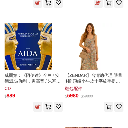
虎井シグマ(50)
(Songplay / Joyce DiDonato,
Bonitatibus(mezzo-
博樂伯樂(346)
Craig Terry, Chuck Israels,
soprano),Rovaris(conducor)Muni
Jimmy Madison, Lautaro
Radio Orchestra)
美國尼克兒童頻道(49)
Greco, Charlie Porte)
中國勞動社會保障出版社(334)
TYPE-MOON(48)
北京大學出版社(328)
池田理代子(47)
上海譯文出版社(323)
美國迪士尼公司(47)
威爾第：《阿伊達》全曲 / 安
【ZENDAR】台灣總代理 限量
中國少年兒童出版社(320)
德烈.波伽利，男高音 / 朱塞皮
1折 頂級小牛皮十字紋手提包
尼，低男中音 / 西梅歐尼，次
肩背包
娜塔莉
系列 全新專櫃展
CD
鞋包配件
阿部司(46)
女高音 / 克莉絲汀.路易斯，女
示品 (22 杏色)
889
5980
$
$
$
59800
中國石化出版社(313)
高音 / 卡洛姆巴拉，男低音 / 麥
斯特里，男中音 / 卡查拉娃，
亞瑟．柯南．道爾(44)
女高音 / 璜.荷西.德萊昂，男高
南京大學出版社(308)
音 / 梅塔指揮 / 佛羅倫斯五月音
樂節管弦樂團與合唱團 (2CD)
（德）赫爾曼·黑塞(44)
(Verdi : Aida / Andre Bocelli,