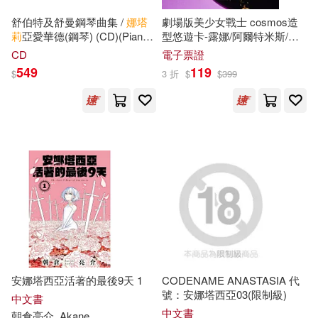
墨刻編輯部(37)
高等教育出版社(223)
舒伯特及舒曼鋼琴曲集 /
娜塔
劇場版美少女戰士 cosmos造
莉
亞愛華德(鋼琴) (CD)(Piano
型悠遊卡-露娜/阿爾特米斯/黛
李燁（主編）(37)
Works by Franz Schubert and
安娜【受託代銷】
CD
電子票證
Robert Schumann / Natalia
SECRET MUSIC(222)
549
119
$
3 折
$
$
399
Ehwald (piano))
本書編委會編(36)
本社編(36)
吉林出版集團有限責任公司(221)
白日幻夢(36)
ECM(217)
PRESTIGE DIGITAL BOOK SERIE
S(35)
ライセンスエージェント(215)
小村鮎海(35)
知信陽光(35)
天地出版社(210)
（加）蒙哥馬利(35)
安娜塔西亞活著的最後9天 1
CODENAME ANASTASIA 代
聯經出版公司(209)
號：安娜塔西亞03(限制級)
中文書
（瑞典）塞爾瑪·拉格洛芙(35)
中文書
朝倉亮介
Akane