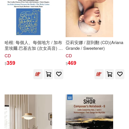
黃詩茹(20)
ｱﾘｽJAPAN(20)
安徽少年兒童出版社(110)
ビッグモーカル(19)
麥書(110)
倪梁康(19)
哈根: 每個人、每個地方 / 加布
亞莉安娜 / 甜到翻 (CD)(Ariana
上海科學技術出版社(109)
里埃爾.巴基吉加 (次女高音) /
Grande / Sweetener)
阿米爾.法里德 (鋼琴) / 馬克夏
CD
CD
優路教育教學教研中心(19)
皮羅 (指揮) / 紐約塞西莉亞合
359
469
$
$
廣東人民出版社(108)
唱團管弦樂團(Hagen:
Everyone, Everywhere /
劉小妹(19)
Gabrielle Barkidjija (mezzo-
中國政法大學出版社(107)
soprano), Shavon Lloyd
(baritone) / Amir Farid(piano) /
勞動與職業安全衛生研究所(19)
Mark Shapiro (conductor) / The
根華(107)
Cecilia Chorus of New York
Orchestra)
勞工委員會勞工安全衛生研究所(1
9)
江蘇少年兒童出版社(107)
吉竹伸介(19)