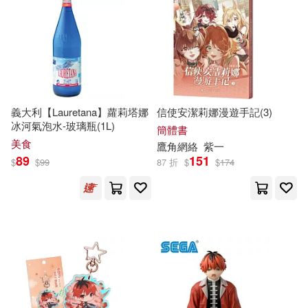
（比）吉恩·羅巴(23)
三民(134)
臉譜(134)
（英）亞瑟·柯南·道爾(23)
作家出版社(133)
（英）查爾斯·狄更斯(23)
湖南美術出版社(133)
義大利【Lauretana】蘿莉塔娜
信使安潔莉娜漫遊手記(3)
冰河氣泡水-玻璃瓶(1L)
ｍａｇｎｅｔｉｃ Ｇ編集部(23)
簡體書
交通部運輸研究所(132)
美食
鷹角網絡
紫一
89
151
$
$
99
87 折
$
$
174
安妮．法蘭克(22)
山口昇(22)
生活‧讀書‧新知三聯書店(130)
岩崎ユウキ(22)
張開國(22)
哈爾濱出版社(129)
手名町紗帆(22)
冶金工業出版社(126)
淺野一二O(22)