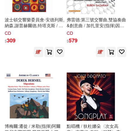
現在可購買商品(42016)
青文(502)
時報出版(476)
柯南．道爾(60)
田中芳樹(60)
作者/演唱/譯/編/繪(2)
波士頓交響樂委員會-安德列斯,
弗雷德:第三號交響曲,雙協奏曲
中國法制出版社(472)
納森,謝普赫爾德,特塔克斯 / 尼
&創意曲 / 加扎里安(指揮)因戈
爾森斯(指揮)波士頓交響樂團,
爾施塔特格魯吉亞室內樂團
CD
CD
雨木シュウスケ(60)
價格
-
希娜(雙簧管) (CD)(Boston
(Frid: Symphony No. 3, Double
中國鐵道出版社(462)
309
579
範圍
$
$
Symphony Commissions-
Concerto & Inventions /
Andres, Nathan, Shepherd,
Gazarian(conductor)Georgian
（英）柯南道爾(60)
Tsontakis /
Chamber Orchestra Ingolstadt)
warner music(456)
Nelsons(conductor)Boston
Symphony
夢乃狸(59)
熊之股鍵次(59)
Orchestra,Sheena(oboe))
悅文社(439)
童趣出版有限公司(59)
譯林出版社(437)
坂田信弘(58)
萬乘大智(58)
煤炭工業出版社(415)
卓錦炎(54)
博梅爾:遷徙 / 米勒(指揮)阿爾
點唱機 / 狄杜娜朵〈次女高
中國農業出版社(408)