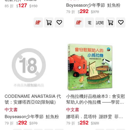
中國標準出版社(208)
127
Boyseason少年季節
鮭魚粉
85 折
$
$
150
292
79 折
$
$
370
そら豆さん(34)
岑澎維(34)
人民衛生出版社(206)
電
試閱
岡本倫(34)
櫻井マキ(34)
江蘇美術出版社(206)
聯合報發行人王文杉(34)
重慶出版社(205)
BIS(202)
（印度）泰戈爾(34)
現代出版社(200)
（英）奧斯卡·王爾德(34)
北方婦女兒童出版社(199)
CODENAME ANASTASIA 代
小拖拉機好品格繪本3：會安慰
號：安娜塔西亞02(限制級)
幫助人的小拖拉機 ——學習聆
王安憶(33)
大久保圭(32)
聽與團結合作
人民音樂出版社(197)
中文書
中文書
Boyseason少年季節
鮭魚粉
娜塔莉
．昆塔特
謝靜雯
菲利普．古森斯(Philippe Goossens)
湊莉久(32)
292
252
79 折
$
$
370
79 折
$
$
320
浙江少年兒童出版社(196)