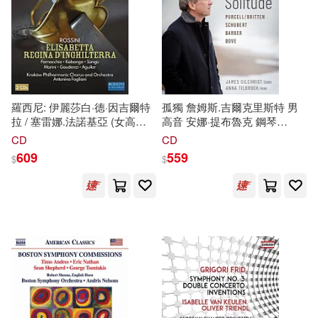
Gilbert Long / Giancarlo
de Guzman), Javier Camarena
卓錦炎、卓錦漢(69)
本週上市新品(166)
Guerrero / Nashville
(tenor, act Fernand), Florian
Naxos(661)
Symphony)
Sempey (baritone, act
Alphonse XI),Coro
陳長海（主編）(69)
Dell’accademia Teatro Alla
社會科學文獻出版社(637)
Scala / Riccardo Frizza
電子書
(可複選)
(conductor) / Orchestra E Coro
中國法治出版社(66)
Donizetti Opera, Riccardo
羅西尼: 伊麗莎白·德·因吉爾特
孤獨 詹姆斯.吉爾克里斯特 男
商務印書館(591)
遠流(580)
Frizza (3CD))
拉 / 塞雷娜.法諾基亞 (女高音) /
高音 安娜·提布魯克 鋼琴
適合手機平板閱讀(3414)
瑪拉.高登齊 (女中音) / 安東尼
(James Gilchrist, Anna
幼福編輯部(65)
十文字青(64)
CD
CD
諾.弗格里亞尼 (指揮) / 克拉科
Tilbrook / Solitude – Songs by
人民交通出版社(560)
609
559
$
$
夫愛樂樂團, 克拉科夫愛樂合唱
Barber, Dove, Schubert)
適合平板閱讀(3643)
團 (2CD)(Rossini: Elisabetta,
吉波鳥編輯團隊(63)
regina d’Inghilterra / Serena
Deutsche Grammophon(559)
Farnocchia (soprano) / Mara
免費電子書(90)
Gaudenzi (mezzo-soprano) /
uduki ai(62)
Antonino Fogliani (conductor) .
人民文學出版社(529)
Cracow Philharmonic
全國中級註冊安全工程師職業資格
Orchestra, Cracow
其他
(可複選)
考試配套輔導用書編寫組(62)
Philharmonic Chorus (2CD))
Linfair Records Limited(505)
FLIPFLOPs(60)