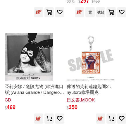
297
（英）威廉·莎士比亞(21)
66 折
$
$
450
環球 Blue Note(114)
電
試閱
（英）弗吉尼亞·伍爾夫(21)
大塊文化(113)
TMA(20)
shiji(20)
湖北美術出版社(113)
ヤマダユウヤ(20)
上海古籍出版社(112)
中國安全生產科學研究院(20)
復旦大學出版社(112)
亞莉安娜 / 危險尤物 (歐洲進口
葬送的芙莉蓮鑰匙圈2：
丹尼爾(20)
版)(Ariana Grande / Dangerous
nyutoro修塔爾克
新世界出版社(112)
Woman)
CD
日文書.MOOK
469
350
交通部運輸研究所(20)
$
$
中國華僑出版社(111)
団地の(20)
大嘘(20)