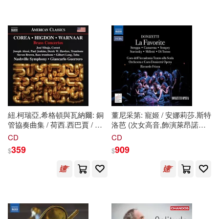
可超商取貨(81657)
鞋包配件(4104)
票券(72)
上海淘米網絡科技有限公司(129)
人民郵電出版社(846)
可海外宅配(77683)
寵物生活(1035)
本書編委會(126)
中國建築工業出版社(806)
可港澳店取(73408)
玲廊滿藝(72)
故宮精品(5)
根華編輯部(107)
中國電力出版社(797)
可新加坡店取(71421)
電子書閱讀器(9)
編輯部(102)
高橋彌七郎(79)
紐.柯瑞亞,希格頓與瓦納爾: 銅
董尼采第: 寵姬 / 安娜莉莎.斯特
台灣角川(796)
尖端(727)
管協奏曲集 / 荷西.西巴賈 / 約
洛芭 (次女高音,飾演萊昂諾爾.
可菲律賓店取(74091)
瑟夫.艾莉西 / 保羅.詹金斯 / 德
德古茲曼) / 哈維爾.卡馬雷納
電子書(7057)
有聲書(378)
解禁グラビア写真集(78)
CD
CD
瑞克·W.·霍克斯.史蒂文.布朗 /
(男高音,飾演費迪南) / 弗洛里
清華大學出版社(721)
359
909
$
$
吉爾伯特.朗 / 納許維爾交響樂
安.森佩 (男中音,飾演阿方索十
團 / 吉安卡洛.格雷羅
一世) / 里卡多.弗里扎 (指揮) /
黑暗之光(77)
安徒生(70)
上市日期
(可複選)
(New.Corea, Higdon &
斯卡拉戲劇學院合唱團 / 董尼
電子工業出版社(706)
Warnaar: Brass Concertos /
采第歌劇院管弦樂團和合唱團
Jose Sibaja, Joseph Alessi /
(3CD)(Gaetano Donizetti: La
（英）阿瑟·柯南·道爾(70)
一個月內上市新品(1028)
Paul Jenkins / Derek W.
Favorite/ Annalisa Stroppa
Warner Classics(698)
Hawkes, Steven Brown /
(Mezzo-soprano, act Léonor