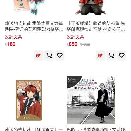
幼福(126)
藍海文化(125)
漂亮家居編輯部(22)
西安電子科技大學出版社(125)
葬送的芙莉蓮 垂墜式壓克力鑰
【正版授權】葬送的芙莉蓮 修
匙圈-葬送的芙莉蓮D款(修塔爾
塔爾克腿軟走不動 坐姿公仔
王子安(22)
克)
467610
設計文具
設計文具
華東師範大學出版社(123)
180
650
$
$
$
1200
王早早（主編）(22)
小天下(122)
EuroArts(121)
王爾德(22)
竹本茉莉(22)
江蘇文藝出版社(121)
??????(21)
lovepop.net(21)
Hal Leonard(119)
きよせ(21)
東南大學出版社(118)
ケイ・エム・プロデュース(21)
東方出版社(118)
皇冠(118)
葬送的芙莉蓮 《修塔爾克》一
巴哈: 小提琴協奏曲輯 / 艾莉娜.