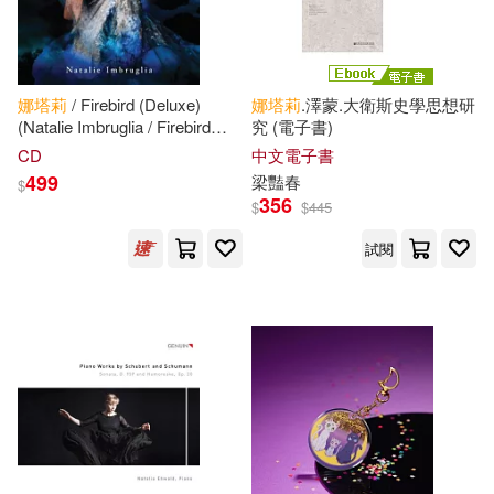
（英）溫斯頓·丘吉爾(40)
崧燁文化(258)
泰戈爾(39)
荒川弘(39)
娜塔莉
/ Firebird (Deluxe)
娜塔莉
.澤蒙.大衛斯史學思想研
中國人民大學出版社(244)
(Natalie Imbruglia / Firebird
究 (電子書)
(Deluxe))
CD
中文電子書
(丹)安徒生(38)
499
梁豔春
$
商周出版(241)
356
$
$
445
吉根ゆりあ(38)
試閱
上海音樂出版社(234)
（加）露西·莫德·蒙哥馬利(38)
華中科技大學出版社(230)
（美）梭羅(38)
法律出版社(229)
中國地圖出版社(37)
中國人口出版社(224)