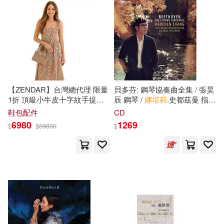
湖南文藝出版社(296)
Zubin Mehta (2CD))
入間人間(43)
蕭中剛(43)
石油工業出版社(296)
プレステージ出版（写真集）(41)
中國社會科學出版社(285)
柯南‧道爾(41)
燦燦SUN(41)
【ZENDAR】台灣總代理 限量
貝多芬: 鋼琴協奏曲全集 / 張昊
北京理工大學出版社(283)
1折 頂級小牛皮十字紋手提包
辰 鋼琴 /
娜塔莉
.史都茲曼 指揮
肩背包
娜塔莉
系列 全新專櫃展
/ 費城管弦樂團 (3SACD)
鞋包配件
CD
（德）安妮·弗蘭克(41)
示品 (25 杏色)
(Beethoven: The 5 Piano
6980
1269
$
$
69800
$
台灣東販(281)
Concertos / Haochen Zhang
(3SACD))
(英)柯南·道爾(40)
廣西師範大學出版社(281)
ひろやまひろし(40)
中國水利水電出版社(261)
アリスJAPAN公式E-book(40)
中國人民公安大學出版社(258)