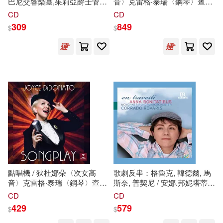
巴尼交響樂團,茱莉亞爵士管弦
音〉克雷格‧泰瑞〈鋼琴〉查克‧
樂團,露西安娜索莎(主唱)
伊斯拉爾斯〈低音提琴〉吉米‧
CD
CD
目川文化編輯小組(54)
(Derek Bermel: Migrations /
麥迪遜〈爵士鼓〉勞塔羅‧葛雷
309
849
勞動部及職業安全衛生研究所(404)
$
$
Miller(conductor)Albany
柯〈班多紐手風琴〉查利‧波特
Symphony Orchestra,Juilliard
〈小號〉歐洲進口盤 (LP黑膠
首爾大學語言教育院(53)
Jazz Orchestra,Luciana
唱片)(Songplay / Joyce
外語教學與研究出版社(372)
Souza(vocal))
DiDonato / Craig Terry, Chuck
Israels, Jimmy Madison,
（美）亨利·戴維·梭羅(53)
Lautaro Greco, Charlie Porte
中信出版社(366)
(LP))
（西）塞萬提斯(52)
中國計量出版社(363)
(英)柯南道爾(51)
人民出版社(361)
山田鐘人(51)
點唱機 / 狄杜娜朵〈次女高
歌劇反串：格魯克, 韓德爾, 馬
中國礦業大學出版社(360)
音〉克雷格‧泰瑞〈鋼琴〉查克‧
斯奈, 普契尼 / 安娜.邦妮塔蒂芭
伊斯拉爾斯〈低音提琴〉吉米‧
絲(女中音)羅瓦維斯(指揮)慕尼
CD
CD
百官網公職師資群(50)
麥迪遜〈爵士鼓〉勞塔羅‧葛雷
黑廣播管弦樂團 (CD)(En
429
579
上海人民出版社(354)
$
$
柯〈班多紐手風琴〉查利‧波特
Travesti：GLUCK, HANDEL,
〈小號〉(歐洲進口盤)
MASSENET, PUCCINI / Anna