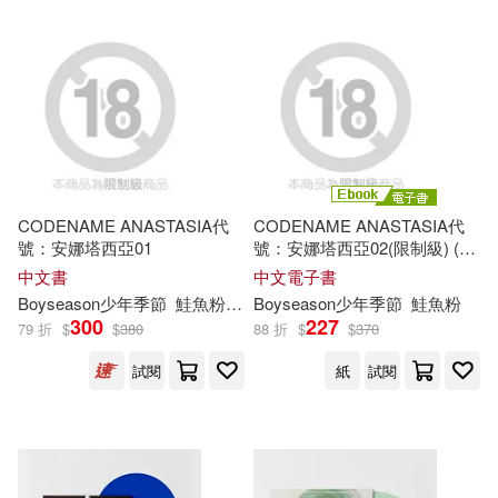
MAXING(30)
Spider Lily(30)
西南交通大學出版社(178)
牛木義隆(30)
薇薇安(30)
中國農業科學技術出版社(177)
露西‧M‧蒙哥馬利(30)
國防工業出版社(177)
tatapopo(29)
法布爾(29)
CODENAME ANASTASIA代
CODENAME ANASTASIA代
華夏出版社(176)
號：安娜塔西亞01
號：安娜塔西亞02(限制級) (電
子書)
中文書
中文電子書
白石茉莉奈(29)
絵夢羅(29)
上海三聯書店(175)
Boyseason少年季節
鮭魚粉
Han
Boyseason少年季節
鮭魚粉
300
227
79 折
$
$
380
88 折
$
$
370
魚山ケイジ(29)
合肥工業大學出版社(175)
試閱
紙
試閱
（法）法布爾(29)
木馬文化(175)
三采(174)
（美）希利爾(29)