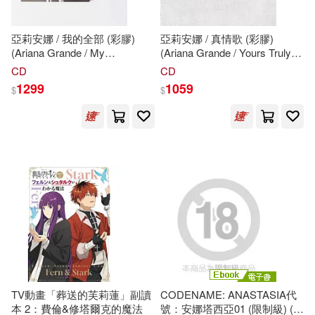
h.m.p(27)
吉林省檔案館(27)
中央編譯出版社(161)
亞莉安娜 / 我的全部 (彩膠)
亞莉安娜 / 真情歌 (彩膠)
(Ariana Grande / My
(Ariana Grande / Yours Truly
安位薫(27)
燦々SUN(27)
Everything coloured vinyl)
coloured vinyl)
CD
CD
陝西師範大學出版社(161)
1299
1059
$
$
鼎文公職名師群(27)
上海交通大學出版社(160)
（德）黑格爾(27)
卓著(160)
（英）狄更斯(27)
北京科學技術出版社(159)
全國初級註冊安全工程師職業資格
考試試題分析小組(26)
匯識教育出版社(158)
午夜藍(26)
宏式(26)
方志出版社(158)
TV動畫「葬送的芙莉蓮」副讀
CODENAME: ANASTASIA代
本 2：費倫&修塔爾克的魔法
號：安娜塔西亞01 (限制級) (電