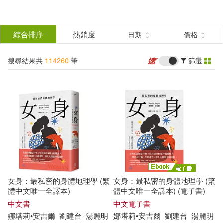
搜
尋
分類
綜合排序
熱銷度
日期
價格
(單選)
結
搜尋結果共
114260
筆
篩選
所有商品(114260)
果
圖書(61540)
影音(11981)
篩
選
雜誌(3665)
美妝(2590)
展開
作者
(可複選)
服飾(648)
家居生活(7182)
女身：最私密的身體地理學 (繁
女身：最私密的身體地理學 (繁
美食(1181)
3C(2087)
阿嘉莎．克莉絲蒂(187)
體中文唯一全譯本)
體中文唯一全譯本) (電子書)
中文書
中文電子書
娜塔莉
•
安吉爾
劉建台
湯麗明
娜塔莉
•
安吉爾
劉建台
湯麗明
家電(2479)
保健(611)
（英）柯南·道爾(178)