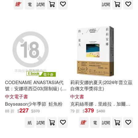
電
試閱
試閱
溫斯頓．邱吉爾(32)
麥田(195)
(印)泰戈爾(31)
武漢大學出版社(192)
クール教信者(31)
浙江大學出版社(190)
世一編輯部(31)
木村光博(31)
世界圖書出版公司北京公司(189)
CODENAME ANASTASIA代
莉莉安娜的夏天(2024年普立茲
羽原ヒロ(31)
聖嚴法師(31)
號：安娜塔西亞03(限制級) (電
自傳文學獎得主)
KADOKAWA(183)
子書)
中文電子書
中文書
葉祖宏(31)
Boyseason少年季節
鮭魚粉
克莉絲蒂娜．里維拉．加爾薩
賴
安徽文藝出版社(178)
227
379
88 折
$
$
370
79 折
$
$
480
（丹麥）安徒生(31)
紙
試閱
電
試閱
彗智(178)