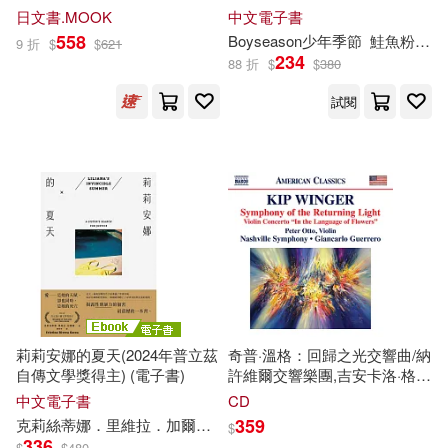
慕安得烈(26)
朝峰テル(26)
子書)
日文書.MOOK
中文電子書
新星出版社(156)
558
Boyseason少年季節
鮭魚粉
Ha
9 折
$
$
621
234
88 折
$
$
380
法規應用研究中心(26)
校園書房(155)
試閱
流川莉央(26)
藤間麗(26)
音樂之橋(155)
（法）巴爾扎克(26)
早安健康(152)
野人(152)
ももこ(25)
周國平(25)
PAD(151)
塞萬提斯(25)
来太(25)
長江文藝出版社(150)
莉莉安娜的夏天(2024年普立茲
奇普·溫格：回歸之光交響曲/納
潘尚文(25)
美國孩之寶(25)
自傳文學獎得主) (電子書)
許維爾交響樂團,吉安卡洛·格雷
MTEX(148)
羅(Kip Winger: Symphony of
中文電子書
CD
the Returning Light/Nashville
359
克莉絲蒂娜．里維拉．加爾薩
賴懷宇
$
鮑思冶，曾凡靜(25)
Symphony, Giancarlo
336
$
$
480