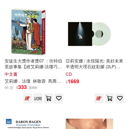
吉林科學技術出版社(111)
安徽省地方志編纂委員會辦公室(2
0)
Ingram(110)
安野由美(20)
尹宏明(20)
PENTATONE(110)
尼爾．蓋曼(20)
ZERO ONE STYLE.inc(110)
安徒生大獎作者獎07 ：坎特伯
亞莉安娜 / 永恆陽光: 美好未來
朝野よみち(20)
里故事集【經艾莉娜‧法瓊巧手
半透明大理石紋彩膠 (2LP)
中國紡織出版社(110)
改編，經典文學著作變身老少
(Ariana Grande / eternal
中文書
CD
咸宜的趣味故事!】
sunshine deluxe: brighter days
1669
艾莉娜．法瓊
林敬蓉
馬喬麗．沃爾特斯（Marjorie Walters）
本書編寫組編(20)
王旭正(20)
$
ahead translucent marble vinyl
333
95 折
$
$
350
中國輕工業出版社(110)
(2LP))
試閱
緋然(20)
羅雲（主編）(20)
五南(110)
賈二強（主編）(20)
哈爾濱工業大學出版社(110)