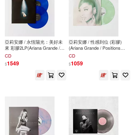
中國醫藥科技出版社(171)
Milkyway(28)
fu-ta(28)
二十一世紀出版社(171)
三雲岳斗(28)
Chandos(167)
亞莉安娜 / 永恆陽光：美好未
亞莉安娜 / 性感到位 (彩膠)
來 彩膠2LP(Ariana Grande /
(Ariana Grande / Positions
上海淘米網絡科技有限公司著(28)
eternal sunshine deluxe:
coloured vinyl)
CD
CD
文物出版社(167)
上揚(166)
brighter days ahead coloured
1549
1059
$
$
vinyl 2LP)
奧斯卡．王爾德(28)
中華書局(166)
橘公司(28)
高須賀由枝(28)
氣象出版社(165)
（法）凡爾納(28)
ﾌﾞﾚｲﾝ(28)
北京聯合出版公司(163)
GLORY QUEST(27)
harmonia mundi(161)