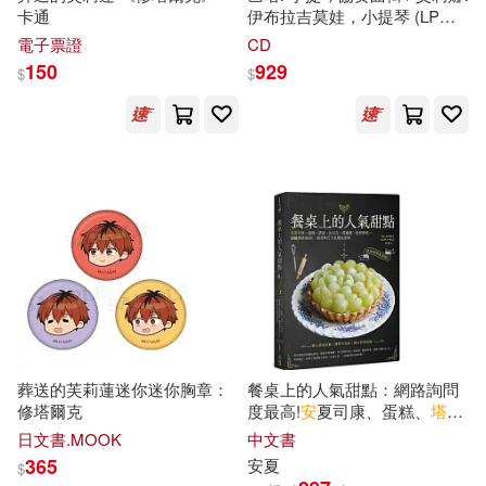
卡通
伊布拉吉莫娃，小提琴 (LP黑
ミナトイトヤ(21)
劉傳(21)
膠)(Bach: Violin Concertos /
電子票證
CD
親子天下(118)
講談社(118)
Alina Ibragimova (LP))
150
929
$
$
周藝文(21)
喬治．歐威爾(21)
Eloquence(117)
威向(117)
崔鍾雷(21)
彭定安(21)
漫遊者文化(117)
東磨樹(21)
梁啟超(21)
世界知識出版社(116)
森苺莉(21)
沈育霖(21)
江西教育出版社(116)
綺咲潔(21)
蔡文展(21)
北京師範大學出版社(114)
葬送的芙莉蓮迷你迷你胸章：
餐桌上的人氣甜點：網路詢問
修塔爾克
度最高!
安
夏司康、蛋糕、
塔
陳飛(21)
派、比司
吉
、瑪德蓮、造型餅
日文書.MOOK
中文書
台灣全球高爾夫媒體(114)
乾…減醣烘焙也OK，超美味打
365
安
夏
$
卡食譜在家做