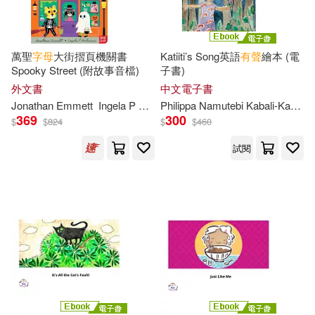
John(53)
大愛中西醫群(53)
中國華僑出版社(249)
萬聖
字母
大街摺頁機關書
Katiiti’s Song英語
有聲
繪本 (電
漢語大字典編纂處(53)
Spooky Street (附故事音檔)
子書)
首都師範大學出版社(245)
外文書
中文電子書
龐中華(53)
Jonathan Emmett
Ingela P Arrhenius
Philippa Namutebi Kabali-Kagwa
369
300
中國石化出版社(244)
$
$
824
$
$
460
（英）查爾斯·狄更斯(53)
試閱
双美生活文創(241)
e-Creative Contents(52)
武漢大學出版社(241)
百官網公職師資群(52)
西安交通大學出版社(241)
葉立萱(52)
許小明(52)
中國少年兒童出版社(238)