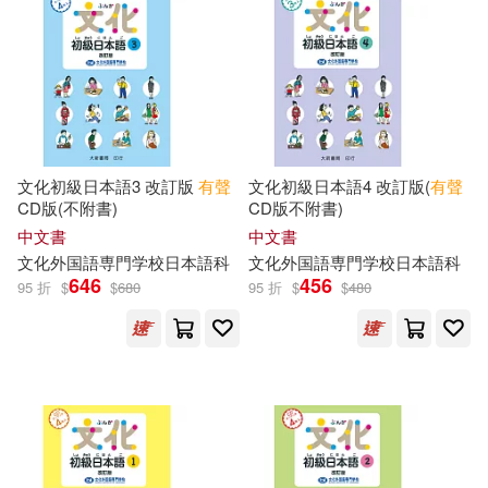
McWhorter(162)
荊霄鵬(158)
本週上市新品(70)
北京語言大學出版社(695)
林勝田(141)
August(134)
機械工業出版社(692)
電子書
(可複選)
Hoeft(134)
山田社(644)
文化初級日本語3 改訂版
有聲
文化初級日本語4 改訂版(
有聲
適合手機平板閱讀(2769)
CD版(不附書)
CD版不附書)
WLS Educational Corp.(132)
中文書
中文書
化學工業出版社(641)
適合平板閱讀(3529)
文化外国語専門学校日本語科
文化外国語専門学校日本語科
美國迪士尼公司(128)
646
456
95 折
$
$
680
95 折
$
$
480
人民郵電出版社(626)
免費電子書(117)
Kathleen T.(126)
Smith(126)
南京大學出版社(598)
說詞解字辭書研究中心(125)
其他
(可複選)
上海交通大學出版社(595)
DK(122)
劉文照(117)