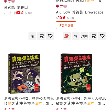
中文書
朱嘉雯(85)
Lee(83)
語
有聲
小說QR Code)
中文書
羅選民
陳福田
遠流(390)
龍門書局(388)
632
A.J. Low
黃筱茵
Drewscape
79 折
$
$
800
199
Series Editor:Rob Waring(83)
$
$
380
愛播聽書FM(380)
博客來選書
Michael A. Putlack(78)
電
電
試閱
Bedford/st Martins(376)
聖經資源中心(78)
Henry(77)
二十一世紀出版社(376)
張泉(77)
汲慶海(76)
湖北美術出版社(373)
Pam(74)
崔鍾雷(74)
吉林美術出版社(372)
本書編寫組編(74)
三民(362)
夏洛克與花生2：歷史公園的鬼
夏洛克與花生4：外星人入侵烏
吟
聲
之謎(中英雙語
讀本
，附英
敏島之謎(中英雙語
讀本
，附英
Maria Isabel(73)
語
有聲
小說QR Code)
語
有聲
小說QR Code)
中文書
中文書