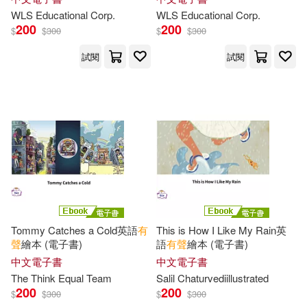
經濟科學出版社(124)
WLS Educational Corp.
WLS Educational Corp.
（法）雨果(31)
Charles(30)
200
200
$
$
300
$
$
300
bookland(123)
試閱
試閱
Charlesworth(30)
明天出版社(123)
Doudna(30)
Elbaum(30)
Taylor & Francis Asia Pacific(122)
Hugo(30)
Katie(30)
吉林人民出版社(122)
Kaya(30)
McGuffey(30)
浙江人民美術出版社(121)
Tommy Catches a Cold英語
有
This is How I Like My Rain英
Meg(30)
Owain Mckimm(30)
聲
繪本 (電子書)
語
有聲
繪本 (電子書)
中國書籍出版社(120)
中文電子書
中文電子書
Sharon(30)
Various(30)
The Think Equal Team
Salil Chaturvediillustrated
200
200
中國電力出版社(120)
$
$
300
$
$
300