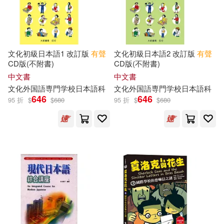
現在可購買商品(33550)
華語教學出版社(587)
千田晴夫(117)
價格
-
吉林出版集團有限責任公司(586)
範圍
文化初級日本語1 改訂版
有聲
文化初級日本語2 改訂版
有聲
希伯崙編輯部(106)
CD版(不附書)
CD版(不附書)
電子工業出版社(585)
中文書
中文書
幼福編輯部(105)
Joy(104)
文化外国語専門学校日本語科
文化外国語専門学校日本語科
646
646
崧燁文化(561)
95 折
$
$
680
95 折
$
$
680
Cowley(103)
中國宇航出版社(536)
大山和佳子(101)
瑞蘭國際(525)
好書多(507)
Not Available (NA)(99)
大新書局(505)
管家琪(99)
本書編委會(98)
大連理工大學出版社(503)