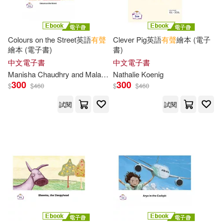
世一文化編輯群(38)
石油工業出版社(164)
Colours on the Street英語
有聲
Clever Pig英語
有聲
繪本 (電子
商務國際辭書編輯部(38)
繪本 (電子書)
書)
漫遊者文化(163)
中文電子書
中文電子書
崔鍾雷（主編）(38)
Manisha Chaudhry and Mala Kumar
Nathalie Koenig
布克文化(162)
豪風(162)
300
300
$
$
460
$
$
460
林世仁(38)
根華編輯部(38)
試閱
試閱
上海人民出版社(160)
田雪松(38)
米駿(38)
江蘇人民出版社(160)
高詩佳(38)
（蘇）高爾基(38)
汕頭大學出版社(159)
Evan-Moor Corporation(37)
Cengage Learning(158)