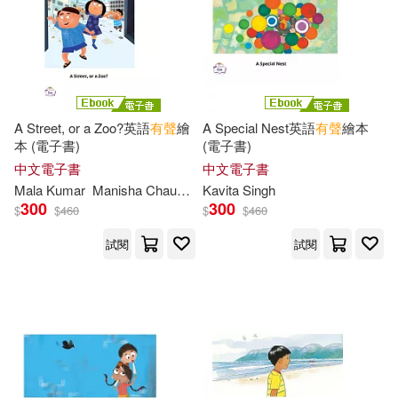
全華圖書(137)
維吉爾．希利爾(33)
湖南少年兒童出版社(135)
鄭振鐸(33)
Belton(32)
華中科技大學出版社(135)
A Street, or a Zoo?英語
有聲
繪
A Special Nest英語
有聲
繪本
David(32)
本 (電子書)
(電子書)
安徽美術出版社(134)
中文電子書
中文電子書
Mala Kumar
Manisha Chaudhry
Kavita Singh
Dorothy M./ Aaron(32)
300
300
$
$
460
$
$
460
江蘇教育出版社(134)
試閱
試閱
Greene(32)
Linda(32)
中國鐵道出版社(133)
Noda(32)
Patricia J.(32)
青島出版社(133)
Regi(32)
Wetzel(32)
知識出版社(132)