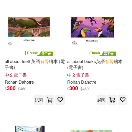
（美）海明威(34)
吉林教育出版社(140)
(法)凡爾納(33)
東方出版社(140)
ENJOY美術創意編輯部(33)
不求人文化(139)
Kelly(33)
Kim(33)
西南師範大學出版社(139)
all about teeth英語
有聲
繪本 (電
all about beaks英語
有聲
繪本
子書)
(電子書)
Sylvan/ Bedau(33)
中文電子書
中文電子書
上海科學技術文獻出版社(138)
Rohan Dahotre
Rohan Dahotre
300
300
$
$
460
$
$
460
大風文創編輯部(33)
中山大學出版社(138)
試閱
試閱
孫龍華(33)
北京科學技術出版社(138)
科學少年編輯部(33)