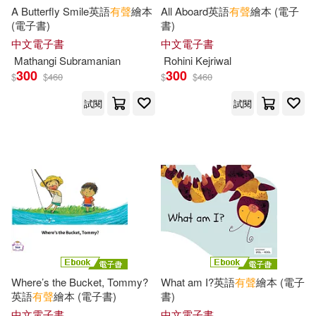
A Butterfly Smile英語
有聲
繪本
All Aboard英語
有聲
繪本 (電子
中國醫藥科技出版社(128)
(電子書)
書)
Rosa(31)
Rottenberg(31)
中文電子書
中文電子書
野人(128)
書林(127)
Mathangi Subramanian
Rohini Kejriwal
300
300
$
$
460
$
$
460
人民教育出版社(31)
北京燕山出版社(126)
試閱
試閱
孫懿芬等(31)
宋一璋(31)
北京聯合出版公司(126)
文心（主編）(31)
教育部(126)
日本語檢定協會(31)
江蘇科學技術出版社(125)
松本紀子(31)
楊照(31)
湖南師範大學出版社(124)
Where’s the Bucket, Tommy?
What am I?英語
有聲
繪本 (電子
英語
有聲
繪本 (電子書)
書)
田榮俊(31)
鄭樹棠(31)
中文電子書
中文電子書