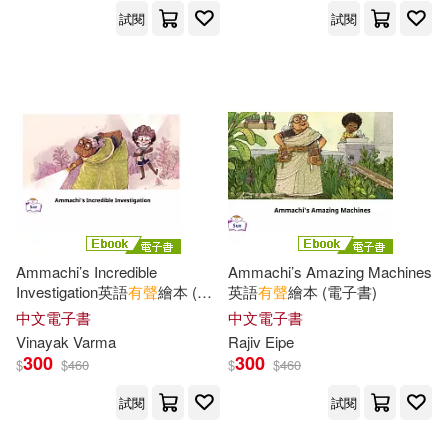
試閱
試閱
Howie(34)
Minsky(34)
財經錢線文化有限公司(149)
何小娥(34)
劉慶雙(34)
凱信企管(148)
戴晨志(34)
吉林大學出版社(148)
美國卡洛斯出版集團編著(34)
哈福企業(146)
莎士比亞(34)
許添盛(34)
Ammachi’s Incredible
Ammachi’s Amazing Machines
哈爾濱出版社(145)
Investigation英語
有聲
繪本 (電
英語
有聲
繪本 (電子書)
子書)
中文電子書
中文電子書
陳麗雲(34)
Vinayak Varma
Rajiv Eipe
北京少年兒童出版社(142)
300
300
$
$
460
$
$
460
（法）儒勒·凡爾納(34)
試閱
試閱
南開大學出版社(142)