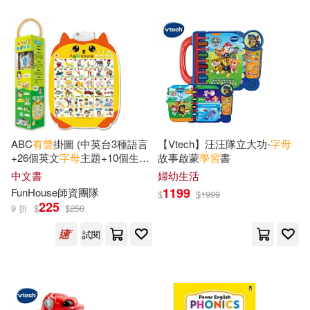
世一編輯部(61)
長江文藝出版社(294)
大新出版社編輯部(61)
外文出版社(292)
雅典日研所(61)
Lunsford(60)
浙江教育出版社(292)
Diana(59)
Holden(58)
ABC
有聲
掛圖 (中英台3種語言
【Vtech】汪汪隊立大功-
字母
行政院僑務委員會(291)
+26個英文
字母
主題+10個生活
故事啟蒙
學習
書
招呼語+2首經典律動性兒歌
風車編輯群(58)
中文書
婦幼生活
+互動問答遊戲)
商周出版(287)
我識(284)
1199
FunHouse師資團隊
$
$
1999
225
9 折
$
$
250
風車編輯部(58)
中國計量出版社(278)
試閱
Judy Majewski(57)
陝西師範大學出版社(272)
Stephen(57)