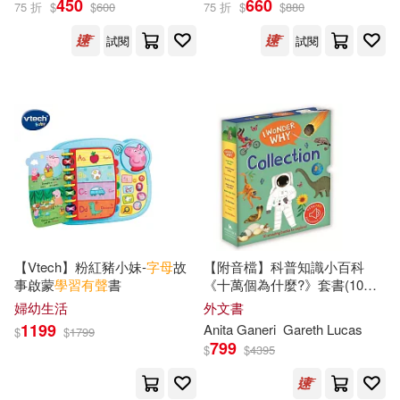
450
660
75 折
$
$
600
75 折
$
$
880
試閱
試閱
設計文具(966)
日用清潔(65)
McGraw-Hill(1654)
展開
休閒生活(34)
McGraw Hill(753)
出版社
(可複選)
婦幼生活(2061)
吉松由美(467)
Ingram(18420)
餐廚生活(373)
西村惠子(351)
外語教學與研究出版社(2423)
鞋包配件(173)
票券(1)
本書編寫組(346)
【Vtech】粉紅豬小妹-
字母
故
【附音檔】科普知識小百科
事啟蒙
學習
有聲
書
《十萬個為什麼?》套書(10冊
上海外語教育出版社(1219)
展開
合售)I Wonder Why Collection
婦幼生活
外文書
寵物生活(17)
10-Book With QRcode-
田中陽子(338)
賴世雄(299)
1199
Anita Ganeri
Gareth Lucas
$
$
1799
Slipcase (New Edition)
希伯崙(1041)
799
$
$
4395
配送方式
(可複選)
電子書閱讀器(29)
LiveABC編輯群(276)
華東理工大學出版社(1029)