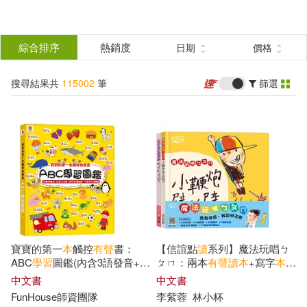
搜
尋
分類
綜合排序
熱銷度
日期
價格
(單選)
結
搜尋結果共
115002
筆
篩選
所有商品(115002)
果
圖書(100484)
影音(430)
篩
選
雜誌(1133)
美妝(19)
展開
作者
(可複選)
服飾(97)
家居生活(336)
寶寶的第一
本
觸控
有聲
書：
【信誼點
讀
系列】魔法玩唱ㄅ
美食(19)
3C(182)
Martha Day(5000)
ABC
學習
圖鑑(內含3語發音+26
ㄆㄇ：兩本
有聲
讀本
+寫字
本
個
字母
主題+600個詞語)
+雙面點
讀
墊板
中文書
中文書
FunHouse師資團隊
李紫蓉
林小杯
家電(156)
保健(31)
Zschock(5000)