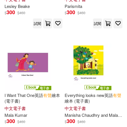
晨星(213)
Lesley Beake
Parismita
300
300
$
$
460
$
$
460
美國孩之寶公司(48)
中國人口出版社(210)
試閱
試閱
僑務委員會(47)
肖寧遙(47)
中國水利水電出版社(209)
Maurice(46)
Rickard(46)
天津人民出版社(207)
日本語教育教材開發委員會(45)
時代文藝出版社(207)
馬亞敏(45)
王若平(44)
中國社會科學出版社(205)
I Want That One英語
有聲
繪本
Everything looks new英語
有聲
魯迅(44)
Jeff(43)
(電子書)
繪本 (電子書)
朝華出版社(200)
中文電子書
中文電子書
Mala Kumar
Manisha Chaudhry and Mala Kumar
Stephen R.(43)
和興文化(43)
300
300
$
$
460
$
$
460
上海辭書出版社(199)