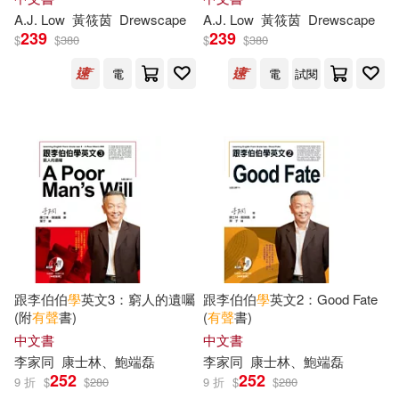
北京師範大學出版社(350)
A.J. Low
黃筱茵
Drewscape
A.J. Low
黃筱茵
Drewscape
239
239
$
$
380
$
$
380
Sanchez Vegara(73)
北京理工大學出版社(350)
電
電
試閱
數學學科編寫組(73)
尚儀數位學習(347)
尹宏明(72)
徐林（主編）(71)
時報出版(344)
D. J.(69)
孫懿芬(69)
人民衛生出版社(332)
萬志勇（主編）(69)
浙江大學出版社(330)
跟李伯伯
學
英文3：窮人的遺囑
跟李伯伯
學
英文2：Good Fate
張小怡(68)
(附
有聲
書)
(
有聲
書)
廣西師範大學出版社(328)
中文書
中文書
李家同
康士林、鮑端磊
李家同
康士林、鮑端磊
FunHouse師資團隊(67)
252
252
9 折
$
$
280
9 折
$
$
280
上海教育出版社(327)