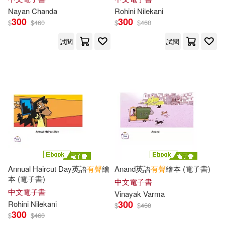
延邊人民出版社(153)
Nayan Chanda
Rohini Nilekani
300
300
渡邊由里(36)
龔勛(36)
$
$
460
$
$
460
延邊大學出版社(153)
試閱
試閱
(英)莎士比亞(35)
Boning(35)
台灣東方(152)
Daisy(35)
Hawkins(35)
小熊出版(152)
風車(151)
美國美泰公司(35)
蘇秦(35)
中央編譯出版社(150)
Brenda D./ Morris(34)
江西美術出版社(150)
Annual Haircut Day英語
有聲
繪
Anand英語
有聲
繪本 (電子書)
DT企劃(34)
Ginger(34)
本 (電子書)
中文電子書
長春出版社(150)
中文電子書
Vinayak Varma
300
Rohini Nilekani
Hackers Academia(34)
$
$
460
300
$
$
460
未來出版社(149)