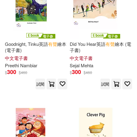
人民文學出版社(173)
許進雄(40)
顧作峰(40)
麥田(173)
北京出版社(172)
（美）馬克·吐溫(40)
東南大學出版社(172)
Goodnight, Tinku英語
有聲
繪本
Did You Hear英語
有聲
繪本 (電
(電子書)
子書)
Andrea A./ Ruszkiewicz(39)
三采(171)
中文電子書
中文電子書
Preethi Nambiar
Sejal Mehta
Laurie G./ Mandell(39)
300
300
$
$
460
$
$
460
福建少年兒童出版社(169)
試閱
試閱
Thompson(39)
王文華(39)
采實文化(169)
龔勛（主編）(39)
北京教育出版社(164)
Rachel(38)
Readiness(38)
湖南文藝出版社(164)