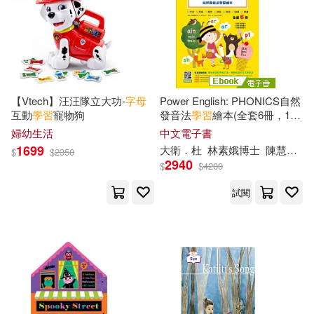
致良(271)
常春藤(269)
X. J./ Kennedy(57)
笛藤(269)
吳義勤（主編）(57)
聯經出版公司(264)
【Vtech】汪汪隊立大功-
字母
Power English: PHONICS自然
互動
學習
寵物狗
發音法
學習
繪本(全套6冊，1冊
朱海峰(57)
字母
學習
本
+4冊
字母
拼
讀本
+1
婦幼生活
中文電子書
布可屋(263)
東雨文化(262)
冊複習練習
本
&附專業外籍英
1699
大衛．杜
林素娥博士
陳慧伶
Em
$
$
2350
語教師錄製
學習
音檔) (電子書)
東雨文化編輯部(57)
2940
$
$
4200
人民出版社(260)
試閱
Rob/ Jamall(56)
Richard(55)
社會科學文獻出版社(256)
小池直子(55)
Mari(54)
吉林攝影出版社(252)
Rob(54)
田榮俊（主編）(54)
中國法制出版社(251)