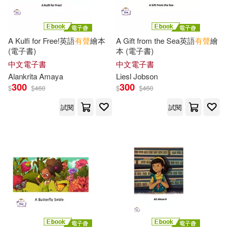
元氣日語編輯小組(32)
開明出版社(132)
天音(131)
A Kulfi for Free!英語
有聲
繪本
A Gift from the Sea英語
有聲
繪
吳慶芳（主編）(32)
(電子書)
本 (電子書)
河北少年兒童出版社(131)
中文電子書
中文電子書
唐文辭書編委會(32)
Alankrita Amaya
Liesl Jobson
華夏出版社(131)
300
300
$
$
460
$
$
460
外國語研究發展中心(32)
試閱
試閱
遠東圖書(131)
曾婷郁(32)
李宇凡(32)
河南美術出版社(130)
許小明（主編）(32)
濟南出版社(130)
高島匡弘(32)
Aaron(31)
台灣東販(129)
Mary Elizabeth(31)
Nick(31)