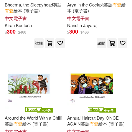
Marcus(37)
Miller(37)
Bheema, the Sleepyhead英語
Arya in the Cockpit英語
有聲
繪
上海遠東出版社(158)
有聲
繪本 (電子書)
本 (電子書)
中文電子書
中文電子書
Press(37)
鴻儒堂(158)
Kiran Kasturia
Nandita Jayaraj
300
300
$
$
460
$
$
460
Zachary Fillingham(37)
九州出版社(157)
試閱
試閱
墨點字帖(37)
李放鳴(37)
上海古籍出版社(155)
河馬文化(37)
海豚出版社(155)
眾文(154)
遠東圖書公司編審委員會(37)
台灣角川(153)
（印）泰戈爾(37)
出口仁(36)
安徽少年兒童出版社(153)
Around the World With a Chilli
Annual Haircut Day ONCE
英語
有聲
繪本 (電子書)
AGAIN英語
有聲
繪本 (電子書)
本書編委會編(36)
中文電子書
中文電子書