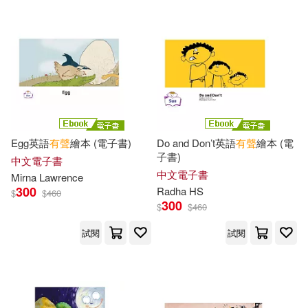
Johnson Mo(41)
Paul(41)
湖北教育出版社(186)
燦燦SUN(41)
蔣志榆(41)
光明日報出版社(185)
（古希臘）伊索(41)
江西人民出版社(185)
Leeann(40)
Rice(40)
Egg英語
有聲
繪本 (電子書)
Do and Don’t英語
有聲
繪本 (電
崇文書局(184)
子書)
中文電子書
Robert(40)
中文電子書
Mirna Lawrence
中國中醫藥出版社(183)
300
Radha HS
$
$
460
300
人民教育出版社教學資源編輯室(4
$
$
460
0)
檸檬樹(181)
雅典文化(180)
試閱
試閱
幼福文化(40)
北京工業大學出版社(179)
獨立行政法人國際交流基金、財團
法人日本國際教育支援協會(40)