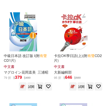
可超商取貨(103114)
電子書(6302)
有聲書(2094)
Reading(266)
高等教育出版社(974)
可海外宅配(102460)
Publishing(240)
Rigby(237)
北京大學出版社(956)
可港澳店取(100146)
Christina(234)
Earley(233)
商務印書館(890)
可新加坡店取(99692)
山田社日檢題庫小組(226)
中級日本語 改訂版 I(附
有聲
卡拉OK學日語(上)(附
有聲
CD2
清華大學出版社(856)
CD1片)
片)
可菲律賓店取(99748)
一本考試研究中心(223)
中文書
中文書
中國人民大學出版社(837)
マグロイン花岡直美
三浦昭
大新編輯部
379
646
79 折
$
$
480
95 折
$
$
680
劉毅(214)
司馬彥(207)
上市日期
(可複選)
世界圖書出版公司北京公司(714)
試閱
試閱
Waring(205)
一個月內上市新品(357)
寂天(704)
科學出版社(702)