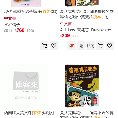
Rob (EDT)(96)
現代日本語-綜合講座(
有聲
CD)
夏洛克與花生3：國際學校的恐
中華書局(491)
嚇信之謎(中英雙語
讀本
，附英
中文書
語
有聲
小說QR Code)
中文書
National Geographic(95)
水谷信子
760
A.J. Low
黃筱茵
Drewscape
國際學村(485)
95 折
$
$
800
239
$
$
380
徐林(89)
電
試閱
復旦大學出版社(471)
目川文化編輯小組(89)
東華(415)
田英章(88)
華東師範大學出版社(410)
中華未來學校教育學會師資群(87)
世一(405)
嚴軍(87)
愛德少兒(87)
中國對外翻譯出版公司(391)
西南聯大英文課(
有聲
珍藏版)
夏洛克與花生1：遍尋不著的傳
家寶之謎(中英雙語
讀本
，附英