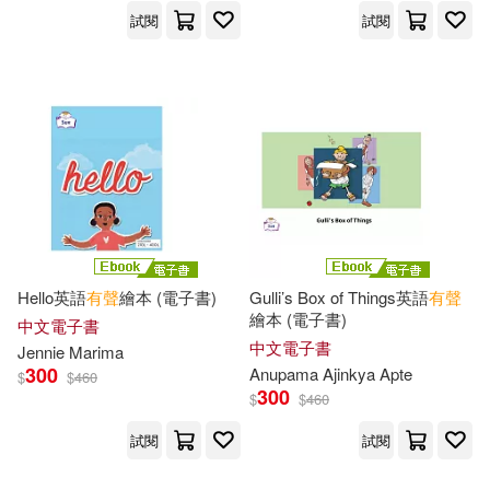
試閱
試閱
Nancy(42)
Walker(42)
中信出版社(196)
丁永康(42)
嶋永のの(42)
尚昂文化(195)
編輯部(42)
上海譯文出版社(193)
英語學科編寫組(42)
懶鬼子英日語(193)
馮天瑜（主編）(42)
Hello英語
有聲
繪本 (電子書)
Gulli’s Box of Things英語
有聲
重慶出版社(192)
繪本 (電子書)
中文電子書
中文電子書
Jennie Marima
EZ Japan編輯部(41)
300
Anupama Ajinkya Apte
$
$
460
大碩教育(188)
悅文社(188)
300
$
$
460
Fun Journals Publishing(41)
試閱
試閱
商務(186)