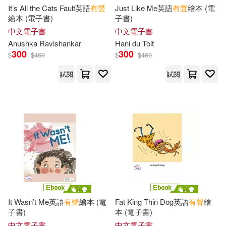
王偉營(51)
Kennedy(50)
It’s All the Cats Fault英語
有聲
Just Like Me英語
有聲
繪本 (電
EZ叢書館(237)
繪本 (電子書)
子書)
中文電子書
中文電子書
Phonic Books(50)
Anushka Ravishankar
Hani du Toit
浙江少年兒童出版社(230)
300
300
$
$
460
$
$
460
中國法制出版社(50)
試閱
試閱
北方婦女兒童出版社(221)
新北市政府教育局(50)
Pearson College Div(219)
Atkins(49)
Barnet(49)
江西教育出版社(217)
吳慶芳(49)
湖南教育出版社(217)
朱海峰（主編）(49)
中國盲文出版社(213)
It Wasn’t Me英語
有聲
繪本 (電
Fat King Thin Dog英語
有聲
繪
子書)
本 (電子書)
目白JFL教育研究會(48)
中文電子書
中文電子書