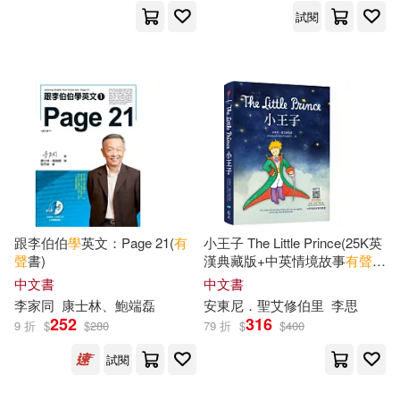
試閱
Jill(64)
王后雄(64)
人民教育出版社(327)
童趣出版有限公司(64)
譯林出版社(327)
博爾(63)
中國紡織出版社(325)
I. Talk You Talk Press(62)
捷徑文化(311)
跟李伯伯
學
英文：Page 21(
有
小王子 The Little Prince(25K英
Kirszner(62)
Siegfried(62)
聲
書)
漢典藏版+中英情境故事
有聲
書
親子天下(306)
APP)
中文書
中文書
國際語言中心委員會(62)
李家同
康士林、鮑端磊
安東尼．聖艾修伯里
李思
學習出版社(302)
五南(295)
252
316
9 折
$
$
280
79 折
$
$
400
Ashley(61)
Engelmann(61)
試閱
天地出版社(294)
幼福(294)