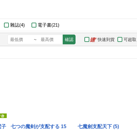
雜誌(4)
電子書(21)
快速到貨
可超取
~
確認
電子
七つの魔剣が支配する 15
七魔劍支配天下 (5)