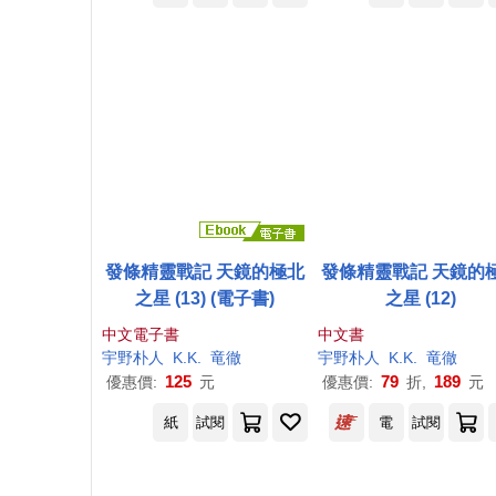
發條精靈戰記 天鏡的極北
發條精靈戰記 天鏡的
之星 (13) (電子書)
之星 (12)
中文電子書
中文書
宇野
朴
人
K.K.
竜徹
宇野
朴
人
K.K.
竜徹
125
79
189
優惠價:
元
優惠價:
折,
元
紙
試閱
電
試閱