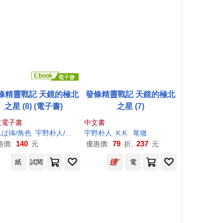
條精靈戰記 天鏡的極北
發條精靈戰記 天鏡的極北
之星 (8) (電子書)
之星 (7)
文電子書
中文書
ば挿/角色
宇野
朴
人
/著
竜徹/插畫
宇野
朴
人
K.K.
K.K.
竜徹
140
79
237
惠價:
元
優惠價:
折,
元
紙
試閱
電