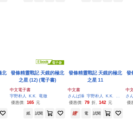
極北
發條精靈戰記 天鏡的極北
發條精靈戰記 天鏡的極北
發
之星 (12) (電子書)
之星 11
中文電子書
中文書
中
宇野
朴
人
K.K.
竜徹
さんば挿
宇野
朴
人
K.K.
竜徹
さ
165
79
142
優惠價:
元
優惠價:
折,
元
優
紙
試閱
電
試閱