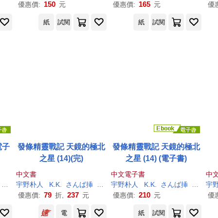
150
165
優惠價:
元
優惠價:
元
優
紙
試閱
紙
試閱
電子
發條精靈戰記 天鏡的極北
發條精靈戰記 天鏡的極北
之星 (14)(完)
之星 (14) (電子書)
中文書
中文電子書
中
ア
宇野
朴
人
K.K.
さんば挿
竜徹
宇野
朴
人
K.K.
さんば挿
竜徹
宇
79
237
210
優惠價:
折,
元
優惠價:
元
優
電
紙
試閱