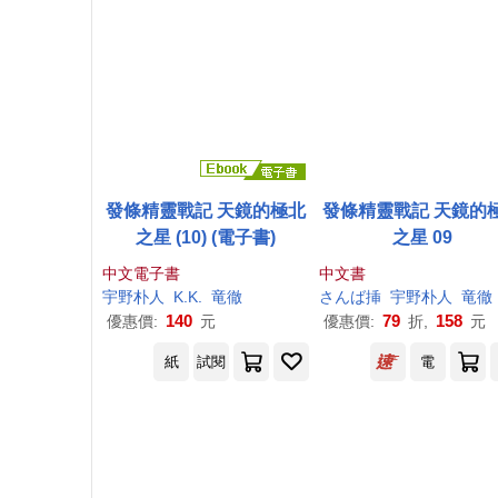
發條精靈戰記 天鏡的極北
發條精靈戰記 天鏡的
之星 (10) (電子書)
之星 09
中文電子書
中文書
宇野
朴
人
K.K.
竜徹
さんば挿
宇野
朴
人
竜徹
140
79
158
優惠價:
元
優惠價:
折,
元
紙
試閱
電