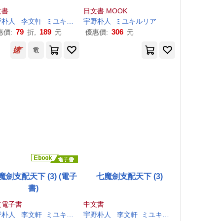
文書
日文書.MOOK
野
朴
人
李文軒
ミユキルリア
宇野
朴
人
ミユキルリア
79
189
306
惠價:
折,
元
優惠價:
元
電
魔劍支配天下 (3) (電子
七魔劍支配天下 (3)
書)
文電子書
中文書
野
朴
人
李文軒
ミユキルリア
宇野
朴
人
李文軒
ミユキルリア