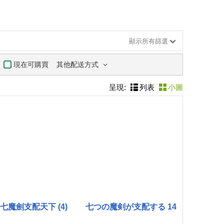
顯示所有篩選
其他配送方式
現在可購買
呈現:
列表
小圖
七魔劍支配天下 (4)
七つの魔剣が支配する 14