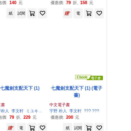
140
79
158
惠價:
元
優惠價:
折,
元
紙
試閱
電
七魔劍支配天下 (1)
七魔劍支配天下 (1) (電子
書)
文書
中文電子書
野
朴
人
李文軒
ミユキルリア
宇野
朴
人
李文軒
??? ???
79
229
200
惠價:
折,
元
優惠價:
元
電
紙
試閱