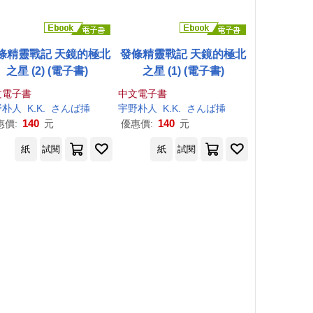
條精靈戰記 天鏡的極北
發條精靈戰記 天鏡的極北
之星 (2) (電子書)
之星 (1) (電子書)
文電子書
中文電子書
野
朴
人
K.K.
さんば挿
宇野
朴
人
K.K.
さんば挿
140
140
惠價:
元
優惠價:
元
紙
試閱
紙
試閱