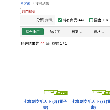
博客來
搜尋結果
熱門搜尋
分類
所有商品(44)
圖書(19)
(單選)
日期
價格
綜合排序
熱銷度
搜尋結果共
44
筆, 頁數
1
/ 1
七魔劍支配天下 (6) (電子
七魔劍支配天下 (7) (
書)
書)