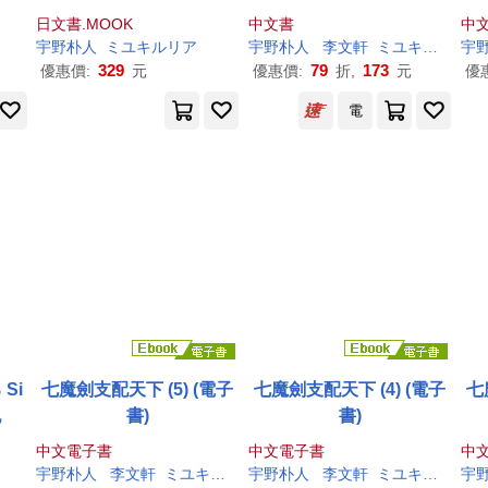
日文書.MOOK
中文書
中
宇野
朴
人
ミユキルリア
宇野
朴
人
李文軒
ミユキルリア
宇
329
79
173
優惠價:
元
優惠價:
折,
元
優
電
Si
七魔劍支配天下 (5) (電子
七魔劍支配天下 (4) (電子
七
記
書)
書)
中文電子書
中文電子書
中
宇野
朴
人
李文軒
ミユキルリア
宇野
朴
人
李文軒
ミユキルリア
宇