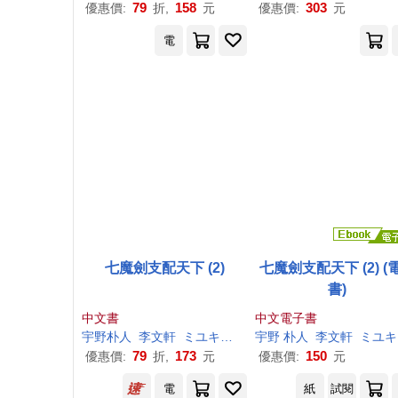
79
158
303
優惠價:
折,
元
優惠價:
元
電
七魔劍支配天下 (2)
七魔劍支配天下 (2) (
書)
中文書
中文電子書
宇野
朴
人
李文軒
ミユキルリア
宇野
朴
人
李文軒
ミユキ ルリ
79
173
150
優惠價:
折,
元
優惠價:
元
電
紙
試閱