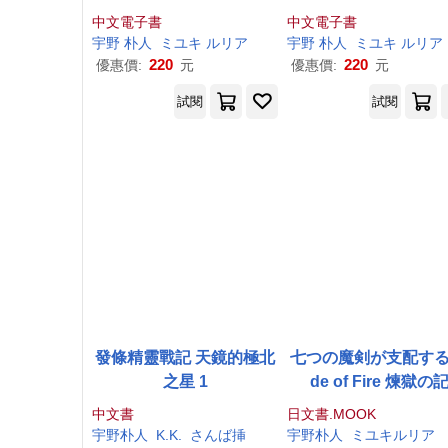
中文電子書
中文電子書
宇野
朴
人
ミユキ ルリア
宇野
朴
人
ミユキ ルリア
220
220
優惠價:
元
優惠價:
元
試閱
試閱
發條精靈戰記 天鏡的極北
七つの魔剣が支配する 
之星 1
de of Fire 煉獄の
中文書
日文書.MOOK
宇野
朴
人
K.K.
さんば挿
宇野
朴
人
ミユキルリア