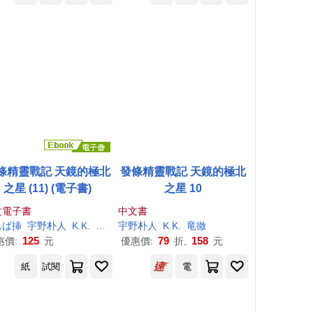
條精靈戰記 天鏡的極北
發條精靈戰記 天鏡的極北
之星 (11) (電子書)
之星 10
文電子書
中文書
んば挿
宇野
朴
人
K.K.
竜徹
宇野
朴
人
K.K.
竜徹
125
79
158
惠價:
元
優惠價:
折,
元
紙
試閱
電