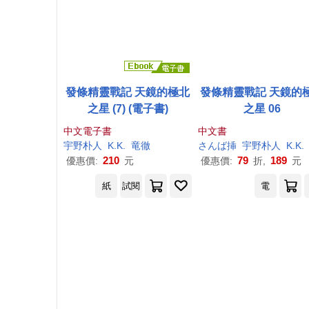
發條精靈戰記 天鏡的極北
發條精靈戰記 天鏡的
之星 (7) (電子書)
之星 06
中文電子書
中文書
宇野
朴
人
K.K.
竜徹
さんば挿
宇野
朴
人
K.K.
210
79
189
優惠價:
元
優惠價:
折,
元
紙
試閱
電