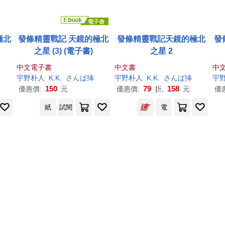
極北
發條精靈戰記 天鏡的極北
發條精靈戰記天鏡的極北
發
之星 (3) (電子書)
之星 2
中文電子書
中文書
中
宇野
朴
人
K.K.
さんば挿
宇野
朴
人
K.K.
さんば挿
宇
150
79
158
優惠價:
元
優惠價:
折,
元
優
紙
試閱
電