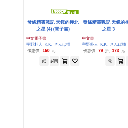
發條精靈戰記 天鏡的極北
發條精靈戰記 天鏡的
之星 (4) (電子書)
之星 3
中文電子書
中文書
宇野
朴
人
K.K.
さんば挿
宇野
朴
人
K.K.
さんば挿
150
79
173
優惠價:
元
優惠價:
折,
元
紙
試閱
電