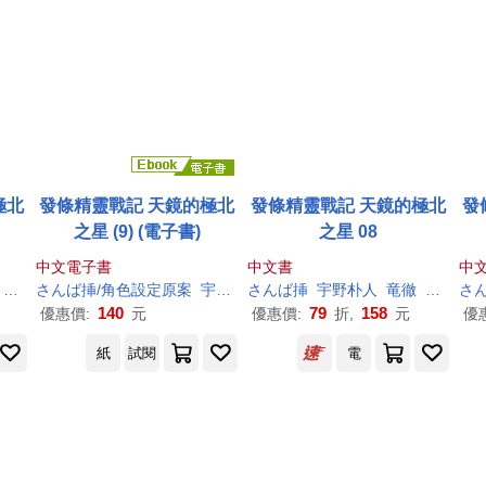
極北
發條精靈戰記 天鏡的極北
發條精靈戰記 天鏡的極北
發
之星 (9) (電子書)
之星 08
中文電子書
中文書
中
K.K.
さんば挿/角色設定原案
宇野
朴
人
さんば挿
/著
竜徹/插畫
宇野
朴
人
K.K.
竜徹
K.K.
さん
140
79
158
優惠價:
元
優惠價:
折,
元
優
紙
試閱
電