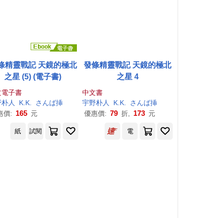
條精靈戰記 天鏡的極北
發條精靈戰記 天鏡的極北
之星 (5) (電子書)
之星 4
文電子書
中文書
野
朴
人
K.K.
さんば挿
宇野
朴
人
K.K.
さんば挿
165
79
173
惠價:
元
優惠價:
折,
元
紙
試閱
電