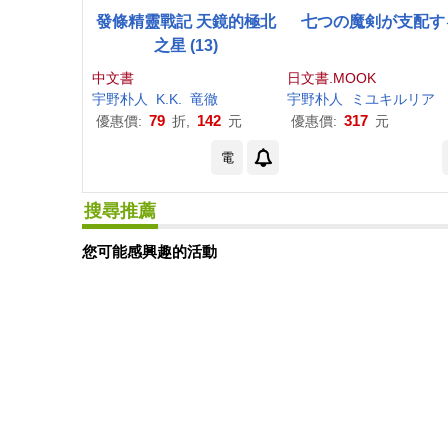
發條精靈戰記 天鏡的極北
七つの魔剣が支配す
之星 (13)
中文書
日文書.MOOK
宇野
朴
人
K.K.
竜徹
宇野
朴
人
ミユキルリア
79
142
317
優惠價:
折,
元
優惠價:
元
電
搜尋推薦
您可能感興趣的活動