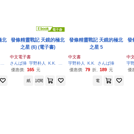
極北
發條精靈戰記 天鏡的極北
發條精靈戰記 天鏡的極北
發
之星 (6) (電子書)
之星 5
中文電子書
中文書
中
竜徹
さんば挿
宇野
朴
人
K.K.
竜徹
宇野
朴
人
K.K.
さんば挿
宇
165
79
189
優惠價:
元
優惠價:
折,
元
優
紙
試閱
電