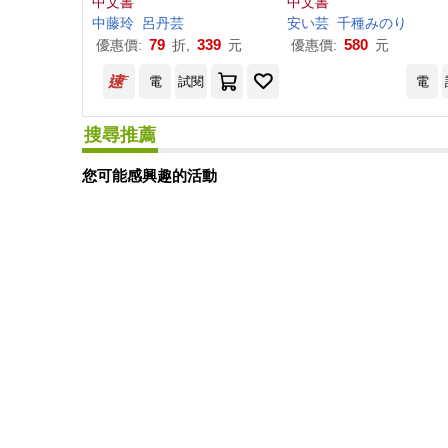
中文書
中文書
中藤玲
呂丹
芸
安
い
芸
千種みのり
79
339
580
優惠價:
折,
元
優惠價:
元
電
試閱
電
搜尋推薦
您可能感興趣的活動