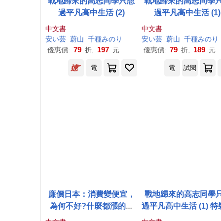
戰地歸來的高志同學只想
戰地歸來的高志同學
過平凡高中生活 (2)
過平凡高中生活 (1)
中文書
中文書
安
い
芸
蔚山
千種みのり
安
い
芸
蔚山
千種みのり
79
197
79
189
優惠價:
折,
元
優惠價:
折,
元
電
電
試閱
廉價日本：消費變便宜，
戰地歸來的高志同學
為何不好?什麼都漲的時
過平凡高中生活 (1) 
代?為什麼只有薪水不漲?