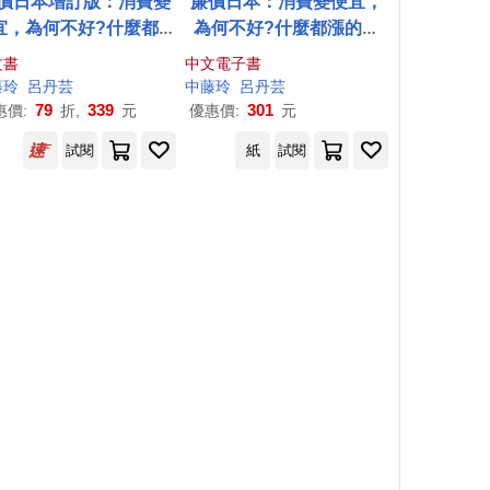
價日本增訂版：消費變
廉價日本：消費變便宜，
宜，為何不好?什麼都漲
為何不好?什麼都漲的時
時代?為什麼只有薪水不
代?為什麼只有薪水不漲?
文書
中文電子書
漲?
(電子書)
藤玲
呂丹
芸
中藤玲
呂丹
芸
79
339
301
惠價:
折,
元
優惠價:
元
試閱
紙
試閱