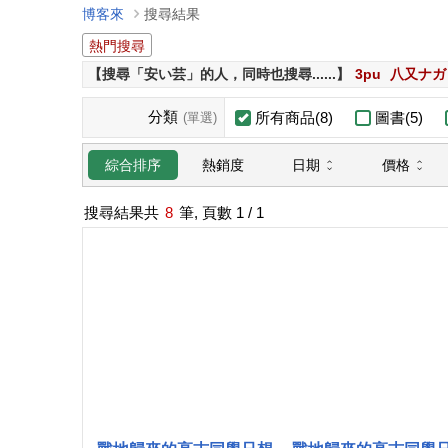
博客來
搜尋結果
熱門搜尋
【搜尋「安い芸」的人，同時也搜尋......】
3pu
八又ナガ
分類
所有商品(8)
圖書(5)
(單選)
日期
價格
綜合排序
熱銷度
搜尋結果共
8
筆, 頁數
1
/ 1