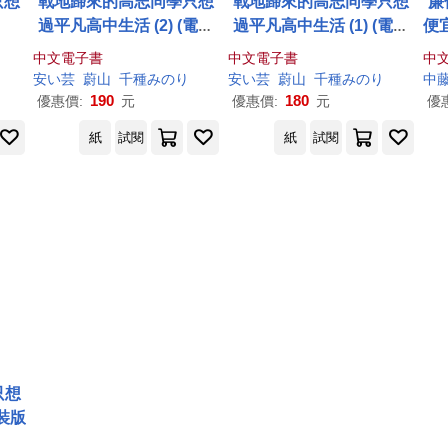
只想
戰地歸來的高志同學只想
戰地歸來的高志同學只想
廉
過平凡高中生活 (2) (電子
過平凡高中生活 (1) (電子
便
書)
書)
的
中文電子書
中文電子書
中
安
い
芸
蔚山
千種みのり
安
い
芸
蔚山
千種みのり
中
190
180
優惠價:
元
優惠價:
元
優
紙
試閱
紙
試閱
只想
特裝版