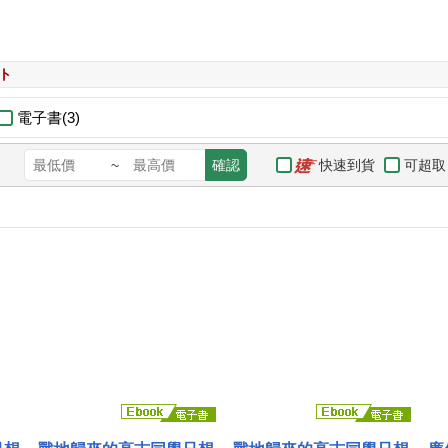
ト
電子書(3)
快速到貨
可超取
~
確認