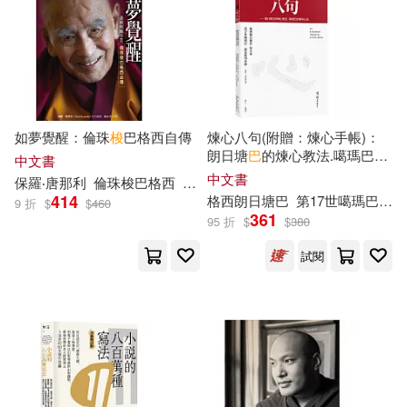
喬治．歐威爾(2)
河北少年兒童出版社(5)
喬納．溫特(2)
湖南文藝出版社(5)
國開童媒（北京）文化傳播有限公
司(2)
湖南美術出版社(5)
滾石(5)
如夢覺醒：倫珠
梭
巴格西自傳
煉心八句(附贈：煉心手帳)：
朗日塘
巴
的煉心教法.噶瑪巴的
中文書
報恩(2)
大嘴巴(2)
傳承心法
中文書
保羅‧唐那利
倫珠
梭
巴格西
翁仕杰
生活‧讀書‧新知三聯書店(5)
414
格西朗日塘
巴
第17世噶瑪巴．鄔金欽列多傑
9 折
$
$
460
361
大師系列叢書編輯部(2)
95 折
$
$
380
耕林(5)
試閱
大碩教育公職考試研究團隊(2)
華中科技大學出版社(5)
大辣編輯部(2)
大頭兒(2)
釀出版(5)
重慶大學出版社(5)
大Ａ先生(2)
天航(2)