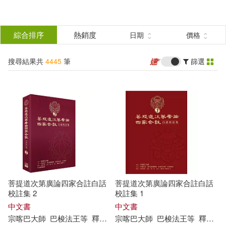
搜
尋
分類
綜合排序
熱銷度
日期
價格
(單選)
結
搜尋結果共
4445
筆
篩選
圖書(2314)
所有商品(4445)
果
影音(841)
雜誌(46)
篩
選
美妝(27)
服飾(18)
展開
作者
(可複選)
家居生活(98)
美食(46)
菩提道次第廣論四家合註白話
菩提道次第廣論四家合註白話
3C(182)
家電(4)
百官網公職師資群(216)
校註集 2
校註集 1
中文書
中文書
宗喀巴
大師
巴
梭
法王
等
釋如密
等
宗喀巴
釋如法
大師
巴
梭
法王
等
釋如密
保健(3)
設計文具(51)
目川文化編輯小組(35)