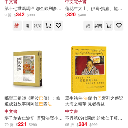
何聖君(2)
中文書
中文電子書
上海科學技術出版社(5)
第十七世噶瑪巴 鄔金欽列多傑
堪布羅卓丹傑
金吉祥女
蓮花生大士、伊喜•措嘉、龍欽
巴
342
320
9 折
$
$
380
$
$
400
佛里曼投資顧問團隊(2)
上海科學技術文獻出版社(5)
電
試閱
紙
試閱
保成名師聯著(2)
中國友誼出版公司(5)
傑夫‧葛蘭姆(2)
中國地圖出版社(5)
傑西‧李佛摩(2)
中國市場出版社(5)
元 沙囉巴譯(2)
中國科學技術出版社(5)
噶舉三祖師《岡波
巴
傳》：修
眾生祜主‧
法
傑 竹
巴
袞列之傳記
道成就故事與岡波
巴
四
法
大海之精華 見者得益
八思巴尊者(2)
中文書
中文書
中國藏學出版社(5)
堪千創古仁波切
普賢
法
譯小組
馬德瓦
不丹第69代國師‧給敦仁千尊者
八蚌欽哲仁波切(2)
具宣我(2)
221
284
79 折
$
$
280
95 折
$
$
299