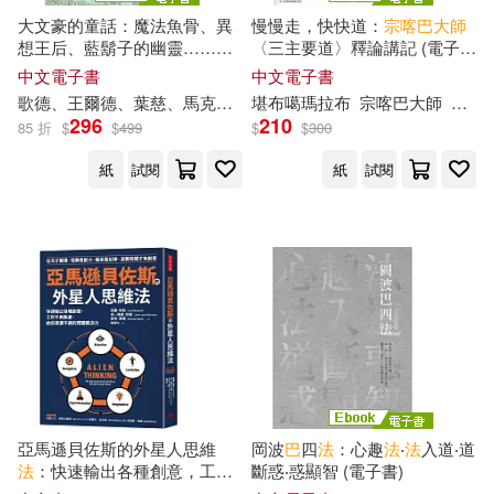
宋 慈賢譯(2)
宣化上人(2)
大文豪的童話：魔法魚骨、異
慢慢走，快快道：
宗喀巴
大師
中國人口出版社(4)
想王后、藍鬍子的幽靈……狄
〈三主要道〉釋論講記 (電子
更斯、馬克吐溫、卡爾維諾
等
書)
中文電子書
中文電子書
密勒日巴尊者(2)
30位文學
大師
，寫給大人與孩
歌德、王爾德、葉慈、馬克吐溫、赫塞、卡爾維諾、辛格
堪布噶瑪拉布
宗喀巴
大師
等
第1
杜明
中國水利水電出版社(4)
子的奇幻故事(中文世界首度出
296
210
85 折
$
$
499
$
$
300
版) (電子書)
尚-路易．巴梭(2)
崔英勝(2)
紙
試閱
紙
試閱
中國物資出版社(4)
巫奉約(2)
巴克禮(2)
中國礦業大學出版社(4)
巴梭法王(2)
巴梭法王等(2)
中國醫藥科技出版社(4)
巴赫(2)
巴金(2)
中國鐵道出版社(4)
巴頓‧畢格斯(2)
亞馬遜貝佐斯的外星人思維
岡波
巴
四
法
：心趣
法
‧
法
入道‧道
中華工商聯合出版社(4)
法
：快速輸出各種創意，工作
斷惑‧惑顯智 (電子書)
巴頓．畢格斯(2)
不再焦慮，給你源源不絕的問