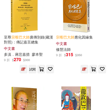
顏嘉成(4)
（德）巴赫(4)
世界圖書出版公司北京公司(10)
（日）高濱正伸等(4)
中國財政經濟出版社(10)
（法）德魯斯·泰勒(4)
至尊
宗喀巴
大師
廣傳別錄(藏漢
宗喀巴
大師
應化因緣集
人民文學出版社(10)
對照)：傳記嘉言總集
中文書
Helena(3)
中文書
修慧法師
北京大學出版社(10)
315
多滇．蔣悲嘉措
廖本聖
9 折
$
$
350
270
9 折
$
$
300
《巴拉根倉傳奇》編委會(3)
環球 Blue Note(10)
韋伯(10)
試閱
三上康明(3)
三位隱士(3)
馬可孛羅(10)
BR Klassik(9)
伊藤道郎(3)
全道豐(3)
Hyperion(9)
中國書店(9)
利曉文(3)
史迪格．博德森(3)