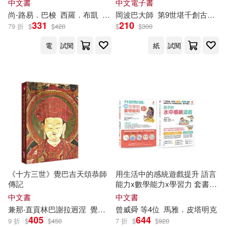
中文書
中文電子書
題解決力
人民音樂出版社(4)
尚-路易．
巴
梭
西羅．布凱
麥克．韋德
岡波
巴
大師
聞翊均
第9世堪千創古仁波切
331
210
79 折
$
$
420
$
$
300
帝洛巴尊者(2)
康慶宏(2)
人民體育出版社(4)
全佛(4)
電
試閱
紙
試閱
廖震;(2)
廚神坊(2)
八旗文化(4)
同心出版社(4)
廣東奧飛動漫文化股份有限公司等
(2)
墨刻(4)
大千(4)
弗雷德里克．巴斯夏(2)
大謙文化事業有限公司(4)
張嘉驊(2)
張國器(2)
天津人民出版社(4)
《十方三世》覺巴吉天頌恭師
用生活中的感統遊戲提升 語言
傳記
能力x數學能力x學習力 套書
張建和(2)
張明華(2)
(共2本)：在家的蒙特
梭
利 培養
太古國際(4)
中文書
中文書
孩子的語言×數學能力+孩子的
兼那‧直貢林
巴
謝拉迥涅
覺巴吉天頌恭祖師傳記
曾威舜
等
4位
馬雅．皮塔明克
水中感統遊戲 啟發孩子的7
大
張海(2)
張海（主編）(2)
405
644
9 折
$
$
450
7 折
$
$
920
感覺統合系統，提升學習力