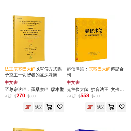
可超商取貨(3285)
廣東奧飛動漫文化股份有限公司(1
1)
SONY MUSIC(45)
可海外宅配(3171)
佐島勤(10)
張秋生(10)
Belle Ame(43)
可港澳店取(2940)
（法）菲利普·柯德雷(10)
人民郵電出版社(43)
可新加坡店取(2841)
冰波(9)
林硯俞(9)
法王宗喀巴
大師
以單傳方式賜
起信津梁：
宗喀巴
大師
傳記合
目川文化數位股份有限公司(43)
予克主一切智者的甚深殊勝上
刊
可菲律賓店取(2993)
師瑜伽(藏漢對照)
黃美鳳(9)
何菲(8)
中文書
中文書
科學出版社(36)
至尊
宗喀巴
．羅桑察
巴
廖本聖
克主傑
大師
妙音
法王
文殊海
大
270
553
9 折
$
$
300
79 折
$
$
700
奇魯(8)
上市日期
(可複選)
千華數位文化(32)
試閱
試閱
廣州奧飛文化傳播有限公司(8)
一個月內上市新品(38)
CBETA 財團法人佛教電子佛典基金
會(29)