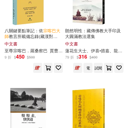
現在可購買商品(1815)
EuroArts(21)
真如(6)
石田可奈(6)
價格
-
五洲傳播出版社(21)
範圍
八關鍵要點筆記：依
宗喀巴
大
朗然明性：藏傳佛教大手印及
竹田羽角(6)
師
教言所載備忘錄(藏漢對
大圓滿教法選集
大牌出版(21)
布克文化(21)
照)：༄༅། །དཀའ་གནད་བརྒྱད་ཀྱི་ཟིན་
中文書
中文書
བྲིས་རྗེའི་གསུང་བཞིན་བརྗེད་བྱང་དུ་
翟本寬等（主編）(6)
至尊
宗喀巴
．羅桑察
巴
賈曹傑．塔瑪仁欽
廖本聖
蓮花生大士、伊喜•措嘉、龍欽
巴
བཀོད་པ་བཞུགས་སོ། །
450
316
接力出版社(21)
東立(21)
9 折
$
$
500
79 折
$
$
400
胡八一(6)
胡劭安(6)
電
試閱
鼎文(21)
台灣角川(20)
邱憶群(6)
四川少年兒童出版社(20)
（法）讓·布朗霍夫(6)
機械工業出版社(20)
何子昌(5)
優渥客(5)
中信出版社(19)