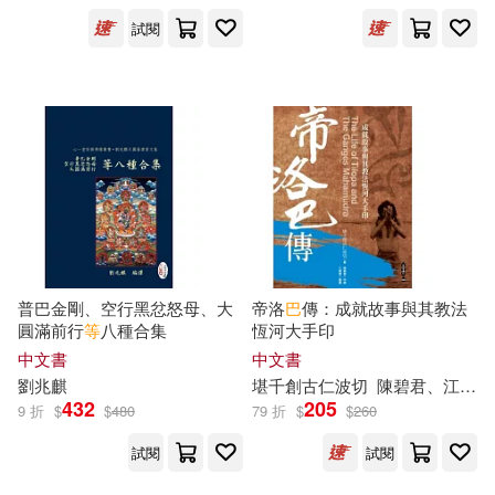
中國輕工業出版社(5)
試閱
凱倫．狄倫(2)
中國農業出版社(5)
凱洛琳．密思(2)
劇場版(2)
中國金融出版社(5)
劉思源(2)
劉暢(2)
人民交通出版社(5)
劉燁(2)
劉詠廷(2)
北京體育大學出版社(5)
普巴金剛、空行黑忿怒母、大
帝洛
巴
傳：成就故事與其教法
加藤雅俊(2)
圓滿前行
等
八種合集
恆河大手印
台灣東販(5)
中文書
中文書
勉東倉巴仁波切(2)
劉兆麒
堪千創古仁波切
陳碧君、江翰雯
432
205
吉林文史出版社(5)
9 折
$
$
480
79 折
$
$
260
勞倫斯．卜洛克(2)
試閱
試閱
四川美術出版社(5)