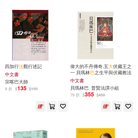
鍾育騰(3)
陳月娥(3)
Oehms(6)
高倉陽樹(3)
PCuSER電腦人文化(6)
麥克‧貝特尼克(3)
黃品喆(3)
Profil(6)
warner music(6)
鼎茂研究室(3)
齊仲(3)
四加行
法
觀行述記
偉大的不丹傳奇.五
大
伏藏王之
上海交通大學出版社(6)
一 貝瑪林
巴
之生平與伏藏教法
中文書
中文書
宗喀巴
大師
（德）拉斯伯等(3)
135
貝瑪林
巴
普賢
法
譯小組
9 折
$
$
150
上海譯文出版社(6)
355
79 折
$
$
450
（法）伏爾泰(3)
上海財經大學出版社(6)
（美）伯納德·巴魯克(3)
世界知識出版社(6)