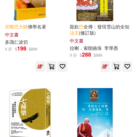
和平國際(9)
大樂文化(9)
四川省檔案館(3)
柿子文化(9)
積木文化(9)
宗喀巴
大師
佛學名著
龍欽
巴
全傳：發現雪山的全知
法王
(修訂版)
多識仁波切(3)
中文書
親子天下(9)
野人(9)
中文書
多識仁波切
198
拉喇．索朗曲珠
李學愚
9 折
$
$
220
尚．德．布倫諾夫(3)
288
9 折
$
$
320
AVI(8)
Melo Classic(8)
岡波巴(3)
巴陵(3)
スクウェア・エニックス(8)
巴黎FERRANDI斐杭狄法國高等廚
藝學校(3)
中國紡織出版社(8)
布莉．貝內特(3)
平心(3)
中央編譯出版社(8)
張德芳等（主編）(3)
化學工業出版社(8)