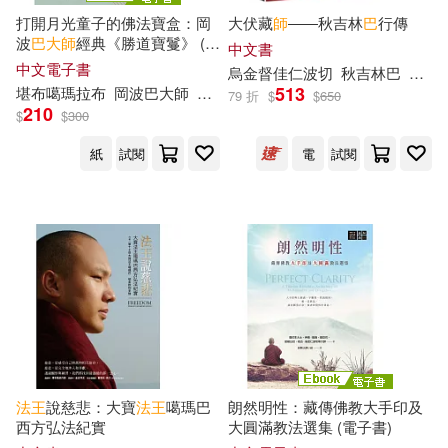
打開月光童子的佛法寶盒：岡
大伏藏
師
――秋吉林
巴
行傳
中村エイト(2)
波
巴
大師
經典《勝道寶鬘》 (電
重慶出版社(6)
音樂之橋(6)
中文書
子書)
中文電子書
烏金督佳仁波切
秋吉林
巴
蓮花
丹尼爾‧皮考特(2)
513
堪布噶瑪拉布
岡波
巴
大師
堪布羅卓丹傑
79 折
$
$
650
高寶(6)
Archiv(5)
210
$
$
300
丹尼爾．皮考特(2)
紙
試閱
電
試閱
Gramola(5)
久保はるし(2)
LAWO Classics(5)
亞當‧席塞爾(2)
一起來出版(5)
三悅文化(5)
伊夫．卡尼爾(2)
伊莉莎白(2)
上海教育出版社(5)
伍詠光(2)
伽坦．巴葛(2)
法王
說慈悲：大寶
法王
噶瑪巴
朗然明性：藏傳佛教大手印及
上海書畫出版社(5)
西方弘法紀實
大圓滿教法選集 (電子書)