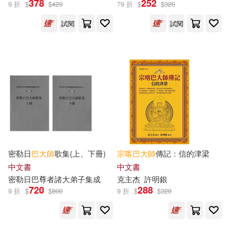
378
252
9 折
$
$
420
79 折
$
$
320
樂金文化(13)
試閱
試閱
博胡米爾．赫拉巴爾(4)
浙江大學出版社(13)
喬治．山繆．克拉森(4)
經史子集(13)
堪布噶瑪拉布(4)
高等教育出版社(13)
塔爾萊特‧赫里姆(4)
Supraphon(12)
墨刻編輯部(4)
寂天菩薩(4)
密勒日
巴
大師
歌集(上、下冊)
宗喀巴
大師
傳記：信的津梁
南京大學出版社(12)
中文書
中文書
密勒日
巴
尊者諸大弟子集成
克主杰
許明銀
尚‧德‧布倫諾夫(4)
尹析(4)
720
288
9 折
$
$
800
9 折
$
$
320
時報出版(12)
岡波巴大師(4)
清華大學出版社(12)