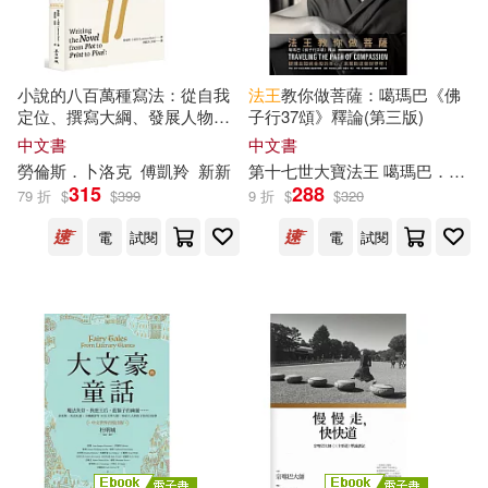
風潮音樂(5)
太閣(2)
奧飛動漫(2)
香港商郭良蕙新事業有限公司(5)
小說的八百萬種寫法：從自我
法王
教你做菩薩：噶瑪巴《佛
孔寒冰(2)
定位、撰寫大綱、發展人物情
子行37頌》釋論(第三版)
鷲峰出版社有限公司(5)
節，到電子書與自出版
等
最新
中文書
中文書
出版趨勢，愛倫坡獎終身
大師
勞倫斯．卜洛克
傅凱羚
新新
第十七世大寶
法王
噶瑪巴．鄔金欽列多傑
孫伯翔等（主編）(2)
獎得主卜洛克的60年寫作技藝
315
288
79 折
$
$
399
9 折
$
$
320
C major(4)
Capriccio(4)
(全新增訂版)
電
試閱
電
試閱
孫元平(2)
孫寶文(2)
MELODIYA(4)
MIRARE(4)
孫秀惠(2)
安旻廷(2)
上海人民出版社(4)
安澈雨안철우(2)
上海文藝出版社(4)
安納斯塔西雅．赫羅尼斯(2)
中國中醫藥出版社(4)