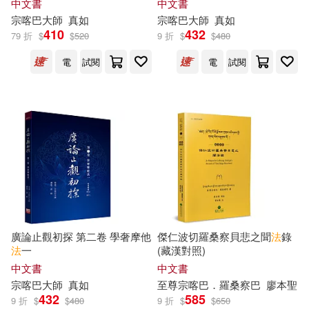
中文書
中文書
班諾瓦・加洛(3)
瑞智士記(3)
財團法人法鼓山文教基金會-法鼓文
宗喀巴
大師
真如
宗喀巴
大師
真如
化(8)
410
432
79 折
$
$
520
9 折
$
$
480
秋吉林巴(3)
童一秋(3)
Audite(7)
ECM(7)
電
試閱
電
試閱
童趣出版有限公司(3)
上海三聯書店(7)
第9世堪千創古仁波切(3)
中國建築工業出版社(7)
管家琪(3)
中國社會科學出版社(7)
羅伯特．海格斯壯(3)
中國青年出版社(7)
廣論止觀初探 第二卷 學奢摩他
傑仁波切羅桑察貝悲之聞
法
錄
法
一
(藏漢對照)
羅瑞塔．葛蕾吉亞諾．布魯寧(3)
中文書
中文書
二十一世紀出版社(7)
原點(7)
宗喀巴
大師
真如
至尊
宗喀巴
．羅桑察
巴
廖本聖
432
585
羅衾(3)
羅靜等(3)
9 折
$
$
480
9 折
$
$
650