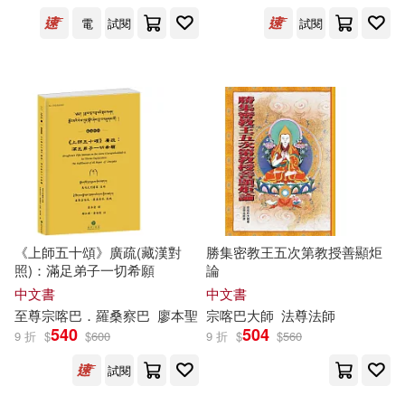
吉林出版集團有限責任公司(7)
電
試閱
試閱
美國迪士尼公司(3)
肖定麗(3)
四川大學出版社(7)
艾瑞克．席伯林(3)
地質出版社(7)
大塊文化(7)
蘇亞濤，王維華（主編）(3)
大是文化(7)
尖端(7)
許飛飛（主編）(3)
悅文社(7)
文物出版社(7)
《上師五十頌》廣疏(藏漢對
勝集密教王五次第教授善顯炬
賀爾姆．維爾特(3)
照)：滿足弟子一切希願
論
藏典出版社有限公司(7)
中文書
中文書
至尊
宗喀巴
．羅桑察
巴
廖本聖
宗喀巴
大師
法
尊法師
達賴喇嘛(3)
邵魯(3)
540
504
9 折
$
$
600
9 折
$
$
560
譯林出版社(7)
采實文化(7)
試閱
鄭宗弦(3)
鄭苑鳳(3)
Accentus(6)
Chandos(6)