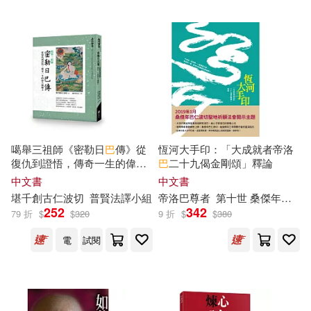
勞倫斯．康寧漢(2)
十點(2)
大連出版社(5)
字畝文化(5)
卡恩(2)
印光(2)
安徽少年兒童出版社(5)
厄南．狄亞茲(2)
吳佳駿(2)
安徽文藝出版社(5)
吳宜倩(2)
哈根．海滿恩(2)
噶舉三祖師《密勒日
巴
傳》從
恆河大手印：「大成就者帝洛
小漫遊文化(5)
小熊出版(5)
復仇到證悟，傳奇一生的偉大
巴
二十九偈金剛頌」釋論
瑜伽士
中文書
中文書
唐 不空譯(2)
唐 曇曠撰(2)
堪千創古仁波切
普賢
法
譯小組
帝洛
巴
尊者
第十世 桑傑年巴仁波切
復旦大學出版社(5)
252
342
79 折
$
$
320
9 折
$
$
380
喬治 · 巴塔耶(2)
電
試閱
春天出版社(5)
根華(5)
喬治‧山繆‧克拉森(2)
橡實文化(5)