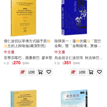
洪澤(8)
財政部中財傳媒等(8)
本週上市新品(13)
Linfair Records Limited(29)
饒勝文(8)
笛特瑪．柯磊墨(7)
harmonia mundi(29)
電子書
(可複選)
邱陽．創巴仁波切(7)
中國少年兒童出版社(29)
傑仁波切以單傳方式賜予琶
梭
除障第一：蓮
師
伏藏
法
「普巴
適合手機平板閱讀(208)
法
主的上師瑜伽(藏漢對照)
金剛」暨「金剛薩埵」實修引
（英）查普曼(7)
導
中文書
中文書
天地出版社(27)
橡樹林(27)
適合平板閱讀(235)
至尊
宗喀巴
．羅桑察
巴
廖本聖
烏金祖古仁波切
等
秋吉林
巴
蓮
Maria Isabel(6)
270
351
9 折
$
$
300
9 折
$
$
390
眾生(27)
志光保成(25)
免費電子書(29)
試閱
試閱
Sanchez Vegara(6)
BIS(24)
しょごた(6)
尾田榮一郎(6)
其他
(可複選)
中國政法大學出版社(23)
岑澎維(6)
廖震(6)