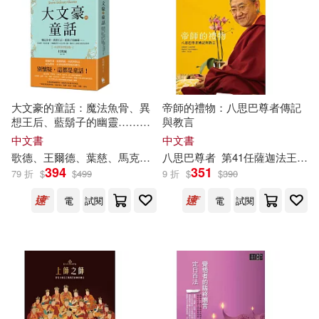
(德)巴赫(2)
(法)布朗霍夫(2)
中國宇航出版社(6)
(法)讓·德·布呂諾夫(2)
中國環境科學出版社(6)
(法)迪羅塞樂(2)
(法)雨果(2)
中國計量出版社(6)
大文豪的童話：魔法魚骨、異
帝師的禮物：八思巴尊者傳記
想王后、藍鬍子的幽靈……狄
與教言
Eunice(2)
F.C．米納克(2)
更斯、馬克吐溫、卡爾維諾
等
中文書
中文書
中國農業科學技術出版社(6)
30位文學
大師
，寫給大人與孩
歌德、王爾德、葉慈、馬克吐溫、赫塞、卡爾維諾、辛格
八思巴尊者
第41任薩迦
法王
等
杜明
薩
子的奇幻故事(中文世界首度出
394
351
79 折
$
$
499
9 折
$
$
390
FUYUMIKAN(2)
Fion(2)
版)
中國電力出版社(6)
電
試閱
電
試閱
IKAROS出版(2)
中華書局(6)
人民出版社(6)
Marion Deuchars(2)
人民衛生出版社(6)
博碩(6)
P.T.巴納姆(2)
Paul Chi(2)