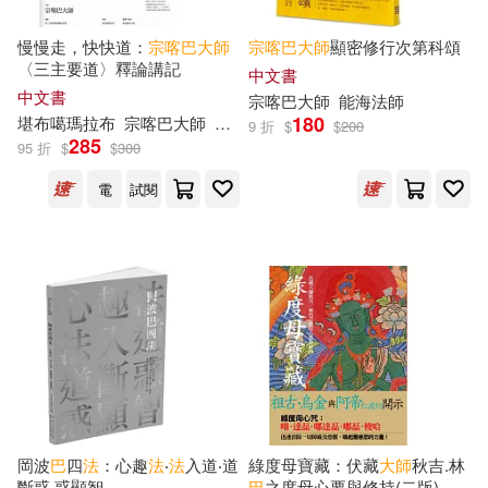
吳明修(5)
慢慢走，快快道：
宗喀巴
大師
宗喀巴
大師
顯密修行次第科頌
商務印書館(19)
崧燁文化(18)
〈三主要道〉釋論講記
中文書
中文書
廣東奧飛文化傳播有限公司(5)
宗喀巴
大師
能海法師
180
堪布噶瑪拉布
宗喀巴
大師
第1世蔣貢康楚羅卓泰耶
堪布羅卓丹
電子工業出版社(18)
9 折
$
$
200
285
95 折
$
$
300
張馨文(5)
徐明洸(5)
電
試閱
Challenge(17)
三采(17)
德群(5)
成宜(5)
中國人民大學出版社(17)
施賢琴(5)
林世仁(5)
外語教學與研究出版社(17)
林伯儒(5)
根華編輯部(5)
社會科學文獻出版社(16)
森本真由美(5)
王莉芳(5)
遠流(16)
Eloquence(15)
岡波
巴
四
法
：心趣
法
‧
法
入道‧道
綠度母寶藏：伏藏
大師
秋吉.林
斷惑‧惑顯智
巴
之度母心要與修持(二版)