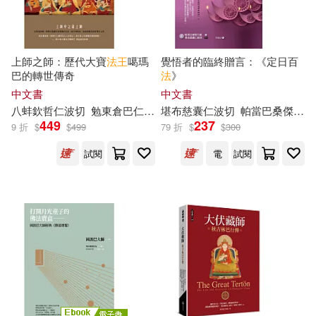
大境(6)
心靈工坊(6)
Q-rais(2)
[日]吉本佳生(2)
悅鈞(6)
新文豐(6)
上師之師：歷代大寶
法王
噶瑪
覺悟者的臨終贈言：《定日百
[美]P. T. 巴納姆（P. T. Barnum）著
巴的轉世傳奇
法
》
伊莉莎 編譯(2)
橘子(6)
沐燁文化(6)
中文書
中文書
八蚌欽哲仁波切
勉東倉巴仁波切
堪布慈囊仁波切
堪千創古仁波切
帕當巴桑傑
比丘尼洛卓拉
大師
fshrimp 炸蝦人(2)
449
237
9 折
$
$
499
79 折
$
$
300
湖北少年兒童出版社(6)
試閱
電
試閱
《巴黎評論》編輯部(2)
湖南少年兒童出版社(6)
カゲキヨ(2)
ルヂア(2)
瑞昇(6)
經濟科學出版社(6)
三原淳雄(2)
複刻文化(6)
上海美術電影製片廠有限公司，BIL
IBILI(2)
西藏人民出版社(6)