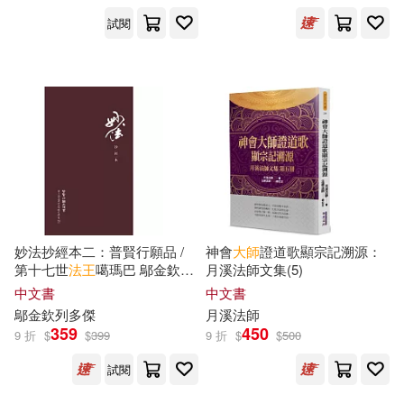
安徽美術出版社(4)
寶鼎(4)
試閱
張玉佩(2)
張秀毓(2)
小魯文化(4)
巴蜀書社(4)
強・高登(2)
彼得‧納瓦羅(2)
廈門大學出版社(4)
微讀編輯群(2)
得利影視(4)
悅知文化(4)
德隆瓦洛．默基瑟德(2)
方智(4)
明天出版社(4)
妙法抄經本二：普賢行願品 /
神會
大師
證道歌顯宗記溯源：
惜之(2)
愛德溫．勒斐佛(2)
第十七世
法王
噶瑪巴 鄔金欽列
月溪法師文集(5)
民族出版社(4)
多傑隸書寫經
中文書
中文書
愛旅遊編輯部(2)
戴鎂珍(2)
鄔金欽列多傑
月溪法師
江蘇美術出版社(4)
359
450
9 折
$
$
399
9 折
$
$
500
才永發(2)
拉喇．索朗曲珠(2)
試閱
江西高校出版社(4)