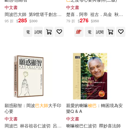
編輯部(5)
羅國盛(5)
中文書
中文書
PENTATONE(15)
上揚(15)
岡波
巴
大師
第9世堪千創古仁波切
楚喜．阿帝
堪布羅卓丹傑
祖古．烏金
秋吉．林
285
276
翊銜(5)
95 折
$
$
300
79 折
$
$
350
聯經出版公司(15)
電
試閱
電
試閱
至尊宗喀巴．羅桑察巴(5)
Naive Auvidis(14)
蔡宜蓉(5)
蘇大成(5)
中國華僑出版社(14)
里維(5)
陳羿貞(5)
廣西師範大學出版社(14)
（法）安娜特·緹森(5)
中國法制出版社(13)
願惑顯智：岡波
巴
大師
大手印
親愛的喇嘛
梭
巴
：轉困境為安
（美）侯世達(5)
心要
樂Q & A
博樂伯樂(13)
商周出版(13)
中文書
中文書
岡波
巴
林谷祖谷仁波切
呂家茵
喇嘛
梭
巴仁波切
釋妙喜法師
克里斯道夫‧菲爾德(4)