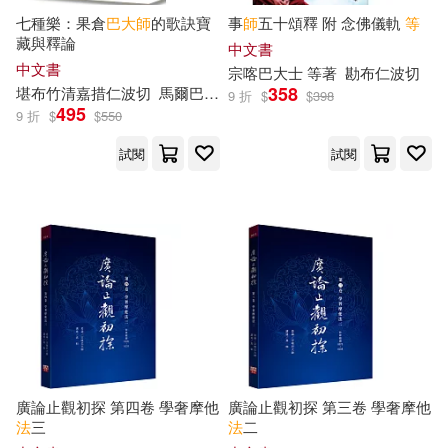
七種樂：果倉
巴
大師
的歌訣寶
事
師
五十頌釋 附 念佛儀軌
等
張淑卿 Angel(3)
張翔等(3)
藏與釋論
中文書
北京理工大學出版社(8)
中文書
宗喀巴
大士 等著
勘布仁波切
普雷斯頓．皮許(3)
358
堪布竹清嘉措仁波切
馬爾巴佛學會編譯小組
黃舞荻
9 折
$
$
398
北京聯合出版公司(8)
495
9 折
$
$
550
曼利．帕爾默．霍爾(3)
試閱
試閱
商業周刊(8)
新世界出版社(8)
本社編(3)
洪啟嵩(3)
方言文化(8)
濱中明(3)
片野愉香(3)
春風文藝出版社(8)
王崇禮(3)
浙江少年兒童出版社(8)
王貴國等（主編）(3)
廣論止觀初探 第四卷 學奢摩他
廣論止觀初探 第三卷 學奢摩他
現代出版社(8)
法
三
法
二