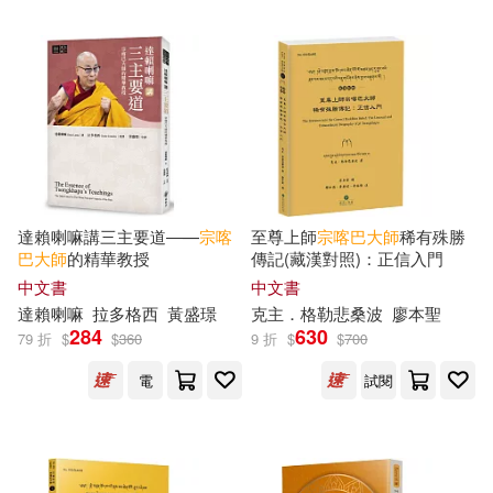
巴布工程師編寫組編(4)
Aparte(11)
巴沃祖拉稱瓦(4)
彭緒洛(4)
中央廣播電視大學出版社(11)
政協四川省委員會(4)
創古文化(11)
書童文化(4)
白茶(4)
達賴喇嘛講三主要道―—
宗喀
至尊上師
宗喀巴
大師
稀有殊勝
廣東新世紀出版社(11)
巴
大師
的精華教授
傳記(藏漢對照)：正信入門
中文書
中文書
角巴東主(4)
詠聲動漫(4)
達賴喇嘛
拉多格西
黃盛璟
克主．格勒悲桑波
廖本聖
晨光出版社(11)
284
630
79 折
$
$
360
9 折
$
$
700
邱陽‧創巴仁波切(4)
電
試閱
法律出版社(11)
福智文化(11)
陳安琪(4)
陳治宇(4)
麥田(11)
Ingram(10)