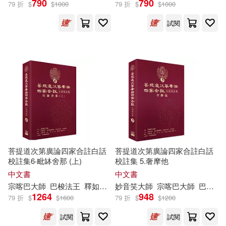
790
790
79 折
$
$
1000
79 折
$
$
1000
試閱
星巴克(12)
日用清潔(4)
三民補習班名師群(25)
展開
休閒生活(9)
婦幼生活(176)
奧飛娛樂(23)
萬昱汐等(18)
出版社
(可複選)
餐廚生活(42)
電子票證(1)
（法）讓·德·布呂諾夫(18)
大碩教育(243)
鞋包配件(90)
票券(11)
宗喀巴大師(16)
趙雍(16)
Warner Classics(101)
寵物生活(5)
電子書(443)
ぶんころり(12)
黃詩茹(12)
菩提道次第廣論四家合註白話
菩提道次第廣論四家合註白話
校註集6‧毗缽舍那 (上)
校註集 5.奢摩他
Universal(79)
三民輔考(56)
展開
中文書
中文書
有聲書(22)
[英]查普曼(11)
宗喀巴
大師
巴
梭
法王
釋如密
釋如法
妙音笑
大師
宗喀巴
大師
巴
梭
法
Deutsche Grammophon(51)
1264
948
79 折
$
$
1600
79 折
$
$
1200
配送方式
(可複選)
堪千創古仁波切(11)
試閱
試閱
Naxos(48)