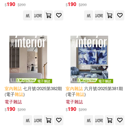
190
190
$
$
200
$
$
200
《一個人快樂生活》雜誌編輯部(1)
紙
試閱
紙
試閱
儂儂雜誌社(1)
室內雜誌編輯部(1)
楊惠宜(1)
美兆文化、室內雜誌社(1)
義大利IFDM雜誌社(1)
室內
雜誌
七月號/2025第382期
室內
雜誌
六月號/2025第381期
(電子
雜誌
)
(電子
雜誌
)
賴治怡(1)
邱孟婕(1)
電子雜誌
電子雜誌
190
190
$
$
200
$
$
200
紙
試閱
紙
試閱