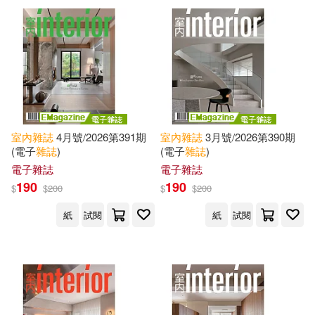
可超商取貨(159)
漂亮家居編輯部(2)
Alan(1)
亞洲專業出版社(18)
可海外宅配(159)
Anika(1)
Annie(1)
圓祥大眾傳播(6)
美兆(6)
可港澳店取(157)
Austen(1)
Becca(1)
Diapason(2)
室內
雜誌
4月號/2026第391期
室內
雜誌
3月號/2026第390期
可新加坡店取(158)
(電子
雜誌
)
(電子
雜誌
)
Caroline/ Sykes(1)
中國三峽出版社(2)
電子雜誌
電子雜誌
可菲律賓店取(158)
190
190
$
$
200
$
$
200
Christopher Simon (ILT)(1)
台灣凌速姊妹(2)
紙
試閱
紙
試閱
Dedra L.(1)
Design(1)
上市日期
(可複選)
台灣建築報導雜誌社(2)
Elizabeth(1)
Ellis(1)
一個月內上市新品(3)
昇陽(2)
美兆出版社(2)