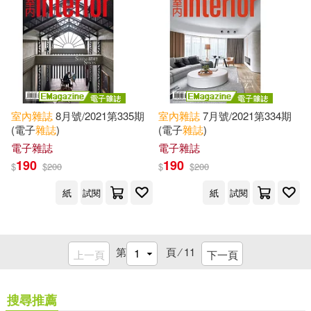
室內
雜誌
8月號/2021第335期
室內
雜誌
7月號/2021第334期
(電子
雜誌
)
(電子
雜誌
)
電子雜誌
電子雜誌
190
190
$
$
200
$
$
200
紙
試閱
紙
試閱
第
頁 ⁄
11
上一頁
下一頁
搜尋推薦