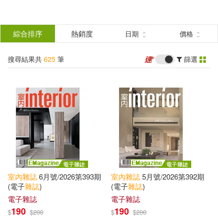
搜
尋
分類
綜合排序
熱銷度
日期
價格
(單選)
結
搜尋結果共
625
筆
篩選
圖書(52)
所有商品(625)
果
影音(4)
雜誌(125)
篩
選
電子書(444)
展開
作者
(可複選)
室內
雜誌
6月號/2026第393期
室內
雜誌
5月號/2026第392期
美兆文化 室內雜誌社(6)
(電子
雜誌
)
(電子
雜誌
)
電子雜誌
電子雜誌
190
190
$
$
200
$
$
200
Dana(3)
Emily(3)