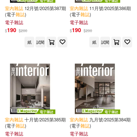
-
範圍
室內
雜誌
12月號/2025第387期
室內
雜誌
11月號/2025第386期
(電子
雜誌
)
(電子
雜誌
)
Oldham(1)
Powers(1)
電子雜誌
電子雜誌
190
190
$
$
200
$
$
200
Preme(1)
紙
試閱
紙
試閱
SH美化家庭雜誌(1)
SH美化家庭雜誌B+A企畫部(1)
Shankar(1)
Stevenson(1)
Temperate(1)
Thatcher(1)
室內
雜誌
十月號/2025第385期
室內
雜誌
九月號/2025第384期
(電子
雜誌
)
(電子
雜誌
)
Todd(1)
Wine(1)
電子雜誌
電子雜誌