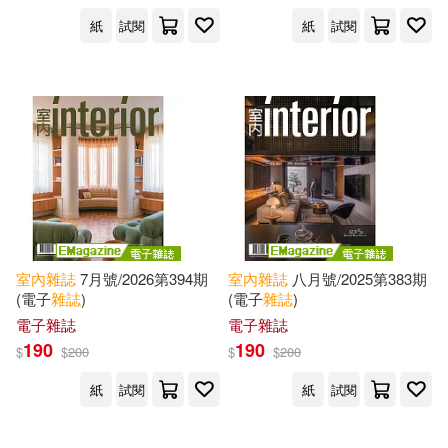
紙
試閱
紙
試閱
Mantablast(3)
Saide(3)
展開
Alice Daena(2)
Brubacher(2)
出版社
(可複選)
Burbank(2)
Deo(2)
闊文化(185)
Harmony(2)
Hickey(2)
Hearst Fujingaho Co., Ltd.(111)
室內
雜誌
7月號/2026第394期
室內
雜誌
八月號/2025第383期
McOvoo(2)
Melissa(2)
(電子
雜誌
)
(電子
雜誌
)
麥浩斯(87)
圓祥(79)
展開
電子雜誌
電子雜誌
190
190
$
$
200
$
$
200
Raz(2)
卓越創意文化(62)
紙
試閱
紙
試閱
配送方式
(可複選)
亞太空間設計雜誌社(2)
Ingram(30)
美兆文化(22)