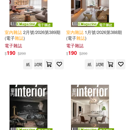
Estelle/ Seebohm(1)
本週上市新品(2)
AVI(1)
Faithfull(1)
Giftnote(1)
Biddulph Recordings(1)
電子書
室內
雜誌
2月號/2026第389期
室內
雜誌
1月號/2026第388期
(可複選)
(電子
雜誌
)
(電子
雜誌
)
Hang(1)
IFDM雜誌社(1)
PCuSER電腦人文化(1)
電子雜誌
電子雜誌
適合平板閱讀(444)
190
190
$
$
200
$
$
200
John(1)
Kartah(1)
Random House Inc(1)
紙
試閱
紙
試閱
Knock Knock(1)
Lane(1)
其他
(可複選)
Soma Books(1)
LeRoux(1)
Leila(1)
現在可購買商品(471)
儂儂雜誌社(1)
Magazine(1)
Matt(1)
作者/演唱/譯/編/繪(8)
小魚廣告網雜誌(1)
Maxim(1)
Nestorovski(1)
價格