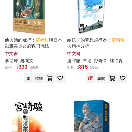
他與她的飛行：
宮崎駿
與日本
給孩子的夢想飛行器：
宮崎駿
動畫美少女的戰鬥情結
與精神分析
中文書
中文書
李世暉
鄭聞文
唐守志
單瑜
彭奇章
林怡青
王
333
315
95 折
$
$
350
9 折
$
$
350
電
試閱
試閱