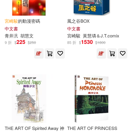
宮崎駿
的動漫密碼
風之谷BOX
中文書
中文書
青井汎
胡慧文
宮崎駿
黃慧璘＆J.T.comix
225
1530
9 折
$
$
250
85 折
$
$
1800
THE ART OF Spirited Away 神
THE ART OF PRINCESS