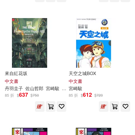
來自紅花坂
天空之城BOX
中文書
中文書
丹羽圭子
佐山哲郎
宮崎駿
高橋千鶴
宮崎駿
張文俊
林子傑
637
612
85 折
$
$
750
85 折
$
$
720