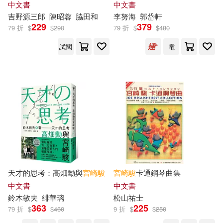
ー(1)
自改編電影】
中文書
中文書
美國SPOKE畫廊(1)
吉野源三郎
陳昭蓉
脇田和
李努海
郭岱軒
229
379
中國華僑出版社(1)
79 折
$
$
290
79 折
$
$
480
蔡昇諭(1)
近藤喜文(1)
試閱
電
中央公論新社(1)
先覺(1)
雪兔(1)
青井汎(1)
北京出版社(1)
高橋千鶴(1)
南海出版公司(1)
和平國際(1)
黛安娜．韋恩．瓊斯(1)
大地出版社(1)
大日本繪畫(1)
（日）宮崎駿，日本吉卜力工作室
（編）(1)
天才的思考：高畑勳與
宮崎駿
宮崎駿
卡通鋼琴曲集
天津人民出版社(1)
中文書
中文書
（日）宮崎駿，瑪麗·諾頓，丹羽圭
鈴木敏夫
緋華璃
松山祐士
子，米林宏昌(1)
363
225
安徽文藝出版社(1)
小天下(1)
79 折
$
$
460
9 折
$
$
250