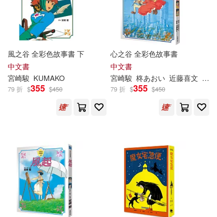
伍美珍，圖德藝術(1)
小麥田(4)
SONY MUSIC(3)
電子書
(可複選)
佐山哲郎(1)
何淑蘅(1)
人民郵電出版社(3)
風之谷 全彩色故事書 下
心之谷 全彩色故事書
適合手機平板閱讀(8)
吉野源三郎(1)
呂峰(1)
中文書
中文書
Deutsche Grammophon(2)
宮崎駿
KUMAKO
宮崎駿
柊あおい
近藤喜文
KU
355
355
79 折
$
$
450
79 折
$
$
450
呂鋒(1)
周姚萍(1)
其他
(可複選)
中信出版社(2)
唐守志(1)
唐沢彩子(1)
現在可購買商品(282)
典藏藝術家庭(2)
單瑜(1)
安方勁(1)
作者/演唱/譯/編/繪(112)
國立陽明交通大學出版社(2)
宮崎朱美(1)
價格
-
好優文化(2)
德間書店(2)
範圍
宮崎駿STUDIO GHIBLI(1)