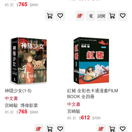
765
85 折
$
$
900
電
試閱
神隱少女(1-5)
紅豬 全彩色卡通漫畫FILM
BOOK 全四冊
中文書
中文書
宮崎駿
博偉影業
765
宮崎駿
85 折
$
$
900
612
85 折
$
$
720