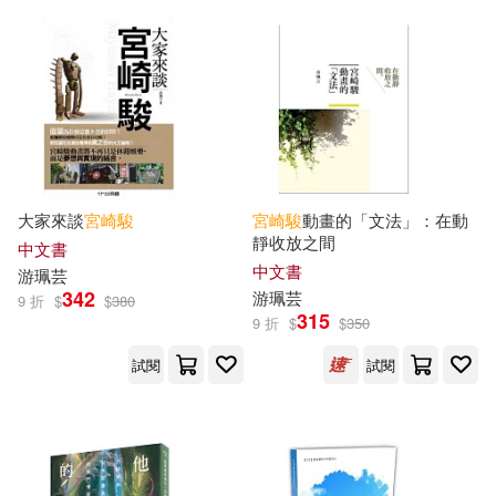
浙江大學出版社(1)
無境文化(1)
生活‧讀書‧新知三聯書店(1)
社會科學文獻出版社(1)
大家來談
宮崎駿
宮崎駿
動畫的「文法」：在動
靜收放之間
中文書
中文書
游珮芸
華中科技大學出版社(1)
342
游珮芸
9 折
$
$
380
315
9 折
$
$
350
集英社(1)
音樂之橋(1)
試閱
試閱
香港中和出版(1)