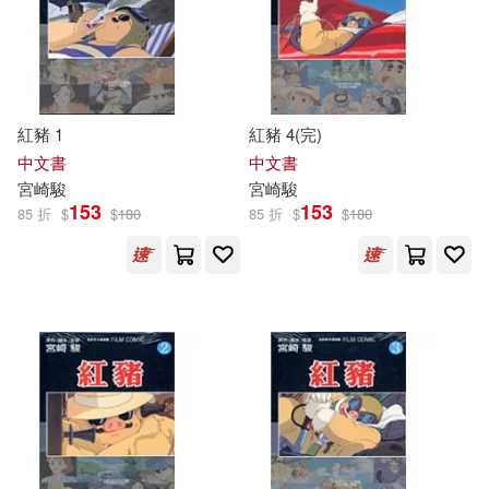
紅豬 1
紅豬 4(完)
中文書
中文書
宮崎駿
宮崎駿
153
153
85 折
$
$
180
85 折
$
$
180