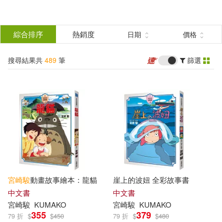
搜
尋
分類
綜合排序
熱銷度
日期
價格
(單選)
結
搜尋結果共
489
筆
篩選
圖書(167)
所有商品(489)
果
影音(59)
雜誌(89)
篩
選
家居生活(14)
設計文具(113)
展開
作者
(可複選)
婦幼生活(24)
餐廚生活(9)
宮崎駿
動畫故事繪本：龍貓
崖上的波妞 全彩故事書
鞋包配件(6)
電子書(8)
宮崎駿(85)
（日）宮崎駿(17)
中文書
中文書
宮崎駿
KUMAKO
宮崎駿
KUMAKO
355
379
79 折
$
$
450
79 折
$
$
480
野呂芳文(9)
角野榮子(8)