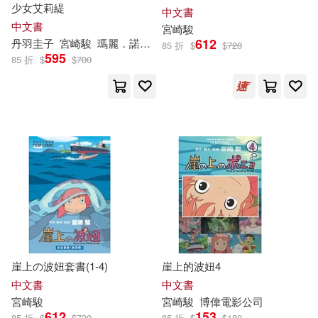
少女艾莉緹
中文書
中文書
宮崎駿
612
丹羽圭子
宮崎駿
瑪麗．諾頓
米林宏昌
張文俊
85 折
$
$
720
595
85 折
$
$
700
崖上の波妞套書(1-4)
崖上的波妞4
中文書
中文書
宮崎駿
宮崎駿
博偉電影公司
612
153
85 折
$
$
720
85 折
$
$
180