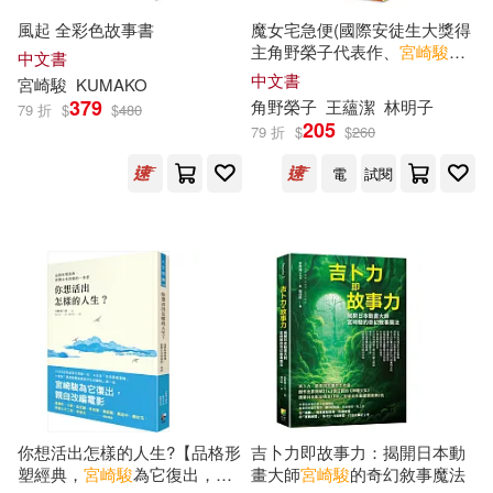
慕客館日文書(2)
風起 全彩色故事書
魔女宅急便(國際安徒生大獎得
主角野榮子代表作、
宮崎駿
經
彭奇章(1)
林岑芳(1)
中文書
典動畫原著)
中文書
新經典文化(2)
玉山社(2)
宮崎駿
KUMAKO
379
角野榮子
王蘊潔
林明子
79 折
$
$
480
林怡青(1)
柊あおい(1)
205
79 折
$
$
260
群英(2)
遼寧美術出版社(2)
電
試閱
楊帆(1)
楊曉林(1)
Della(1)
江戶川亂步(1)
津堅信之(1)
Ingram Publisher Services(1)
王明智(1)
瑪麗．諾頓(1)
Winds Score(1)
田窪紀子(1)
米林宏昌(1)
スタジオジブリ(1)
你想活出怎樣的人生?【品格形
吉卜力即故事力：揭開日本動
羅樞 王寒冰 主編(1)
ドリームミュージックファクトリ
塑經典，
宮崎駿
為它復出，親
畫大師
宮崎駿
的奇幻敘事魔法