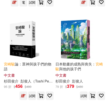
（日）山川賢一(1)
電
試閱
廣東旅遊出版社(1)
（日）秋元大輔(1)
得利影視(1)
（日）鈴木敏夫(1)
復旦大學出版社(1)
（法）克里斯蒂安·諾比亞爾等(1)
徳間書店(1)
文經社(1)
（美）蘇珊·納皮爾(1)
宮崎駿
論：眾神與孩子們的物
日本動畫的成熟與喪失：
宮崎
文藝春秋(1)
語
駿
與他的孩子們
（英）傑克·坎寧安，（英）邁克爾·
中文書
中文書
利德(1)
杉田俊介
彭俊人（Toshi Peng）
杉田俊介
彭俊人
時代文藝出版社(1)
東立(1)
456
379
95 折
$
$
480
79 折
$
$
480
試閱
試閱
江蘇鳳凰美術出版社(1)