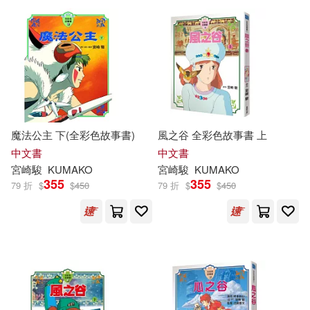
可超商取貨(355)
游珮芸(2)
秦剛(2)
時報出版(13)
天音(11)
可海外宅配(317)
鄭聞文(2)
閆世平(2)
Ingram(7)
Universal(7)
可港澳店取(291)
Eiko(1)
Kadono(1)
ケイ.エム.ピー(6)
魔法公主 下(全彩色故事書)
風之谷 全彩色故事書 上
可新加坡店取(284)
Maria Isabel(1)
中文書
中文書
岩波書店(6)
bookland(5)
宮崎駿
KUMAKO
宮崎駿
KUMAKO
可菲律賓店取(300)
355
355
79 折
$
$
450
79 折
$
$
450
Sanchez Vegara(1)
フェアリー(5)
[日]宮崎駿(1)
[日]津堅信之(1)
上市日期
(可複選)
北京燕山出版社(4)
久保つぎこ(1)
伍美珍(1)
一個月內上市新品(3)
北京體育大學出版社(4)