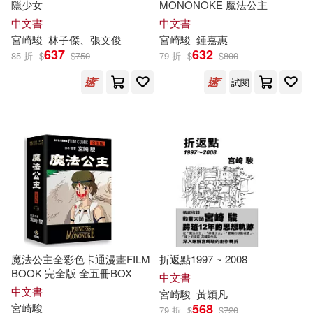
隱少女
MONONOKE 魔法公主
中文書
中文書
宮崎駿
林子傑、張文俊
宮崎駿
鍾嘉惠
637
632
85 折
$
$
750
79 折
$
$
800
試閱
魔法公主全彩色卡通漫畫FILM
折返點1997 ~ 2008
BOOK 完全版 全五冊BOX
中文書
中文書
宮崎駿
黃穎凡
568
宮崎駿
79 折
$
$
720