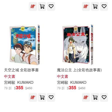
鈴木敏夫(5)
展開
宮崎駿GHIBLI(4)
Yeonsil(3)
出版社
(可複選)
Yoo(3)
Genzaburo(2)
台灣東販(78)
Yoshino(2)
丹羽圭子(2)
SECRET MUSIC(37)
天空之城 全彩故事書
魔法公主 上(全彩色故事書)
凌明玉(2)
宮崎 駿(2)
中文書
中文書
ケイ・エム・ピー(31)
展開
宮崎駿
KUMAKO
宮崎駿
KUMAKO
355
355
79 折
$
$
450
79 折
$
$
450
杉田俊介(2)
李世暉(2)
慕客館(17)
配送方式
(可複選)
李努海(2)
松山祐士(2)
北京聯合出版公司(15)