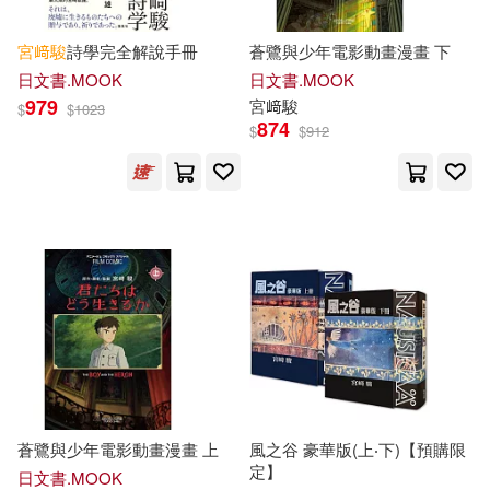
宮
﨑
駿
詩學完全解說手冊
蒼鷺與少年電影動畫漫畫 下
日文書.MOOK
日文書.MOOK
979
宮
﨑
駿
$
$
1023
874
$
$
912
蒼鷺與少年電影動畫漫畫 上
風之谷 豪華版(上‧下)【預購限
定】
日文書.MOOK