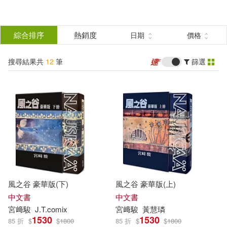
搜
尋
分類
綜合排序
熱銷度
日期
價格
(單選)
結
搜尋結果共
12
筆
篩選
圖書(6)
所有商品(12)
果
影音(3)
雜誌(3)
篩
選
展開
作者
(可複選)
風之谷 豪華版(下)
風之谷 豪華版(上)
宮﨑駿(8)
中文書
中文書
宮
﨑
駿
J.T.comix
宮
﨑
駿
黃慧璘
1530
1530
85 折
$
$
1800
85 折
$
$
1800