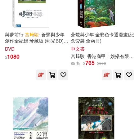
與夢前行
宮
﨑
駿
: 蒼鷺與少年
蒼鷺與少年 全彩色卡通漫畫(紀
創作全紀錄 珍藏版 (藍光BD)
念套裝 全兩冊)
(Hayao Miyazaki and the
DVD
中文書
Heron)
1080
宮
﨑
駿
香港商甲上娛樂有限公司
$
765
85 折
$
$
900