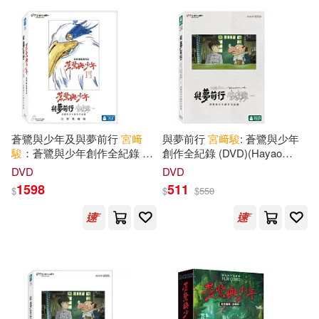
可新加坡店取(8)
可菲律賓店取(8)
其他
(可複選)
蒼鷺與少年及與夢前行
宮
﨑
與夢前行
宮
﨑
駿
: 蒼鷺與少年
駿
：蒼鷺與少年創作全紀錄 完
創作全紀錄 (DVD)(Hayao
整典藏版 (藍光2BD)(The Boy
Miyazaki and the Heron)
DVD
DVD
現在可購買商品(11)
and the heron and Hayao
1598
511
$
$
$
550
Miyazaki and the Heron
Collection)
作者/演唱/譯/編/繪(8)
價格
-
範圍