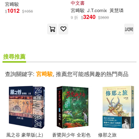
中文書
宮
﨑
駿
1012
宮
﨑
駿
J.T.comix
黃慧璘
$
$
1056
3240
9 折
$
$
3600
試閱
搜尋推薦
查詢關鍵字:
, 推薦您可能感興趣的熱門商品
宮﨑駿
風之谷 豪華版(上)
蒼鷺與少年 全彩色
修那之旅