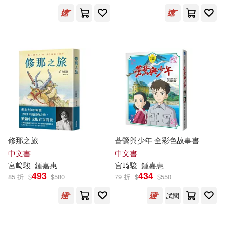
出版社
(可複選)
台灣東販(6)
得利影視(3)
德間書店(2)
集英社(1)
配送方式
(可複選)
修那之旅
蒼鷺與少年 全彩色故事書
可超商取貨(11)
中文書
中文書
宮
﨑
駿
鍾嘉惠
宮
﨑
駿
鍾嘉惠
493
434
85 折
$
$
580
79 折
$
$
550
可海外宅配(12)
試閱
可港澳店取(8)