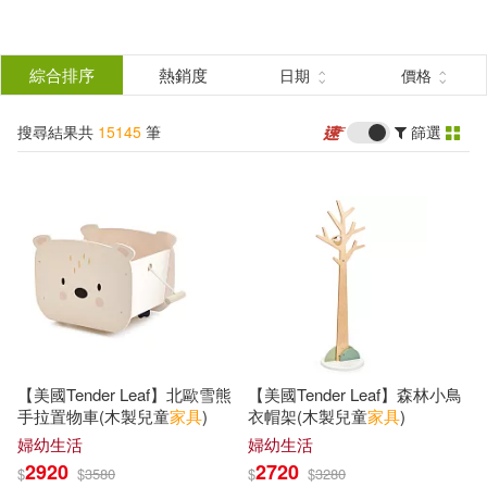
搜
尋
分類
綜合排序
熱銷度
日期
價格
(單選)
結
搜尋結果共
15145
筆
篩選
圖書(4485)
所有商品(15145)
果
影音(120)
雜誌(105)
篩
選
美妝(5)
服飾(1)
展開
作者
(可複選)
家居生活(8803)
3C(7)
【美國Tender Leaf】北歐雪熊
【美國Tender Leaf】森林小鳥
家電(2)
保健(1)
井上まい(145)
手拉置物車(木製兒童
家具
)
衣帽架(木製兒童
家具
)
婦幼生活
婦幼生活
2920
2720
$
$
3580
$
$
3280
設計文具(53)
無印良品(494)
Popular Classic Modern Style(80)