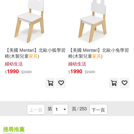
朝華出版社(4)
楓葉社文化(4)
Anna Maria Elizabeth(3)
湖南大學出版社(4)
Anthony(3)
Arthur De(3)
湖南文藝出版社(4)
【美國 Mentari】北歐小狐學習
【美國 Mentari】北歐小兔學習
Barbara(3)
Barber(3)
椅(木製兒童
家具
)
椅(木製兒童
家具
)
現代出版社(4)
婦幼生活
婦幼生活
1990
1990
$
$
2480
$
$
2480
Bartlett(3)
Bell(3)
經濟管理出版社(4)
耕林(4)
Berliner(3)
Beth(3)
蘇州大學出版社(4)
第
頁 ⁄
253
Bird(3)
Blackman(3)
上一頁
下一頁
西泠印社出版社(4)
Bles(3)
Bony(3)
搜尋推薦