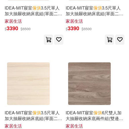
Francis(4)
IDEA-MIT寢室
傢俱
3.5尺單人
IDEA-MIT寢室
傢俱
3.5尺單人
合肥工業大學出版社(6)
加大抽屜收納床底組(單面二抽/
加大抽屜收納床底組(單面二抽/
運費另計) 面左/英倫核桃
運費另計) 面右/英倫核桃
家居生活
家居生活
Fred W. (Frederick William)(4)
3390
3390
$
$
6500
$
$
6500
小熊出版(6)
希代(6)
Gilbert(4)
Green(4)
朱雀(6)
浙江攝影出版社(6)
Gura(4)
Gustav(4)
高等教育出版社(6)
Hai(4)
Hama(4)
黃山書社(6)
Harold Donaldson(4)
Osprey Pub Co(5)
Haskell(4)
Hayward(4)
IDEA-MIT寢室
傢俱
3.5尺單人
IDEA-MIT寢室
傢俱
6尺雙人加
加大抽屜收納床底組(單面二抽/
大抽屜收納床底兩件組(雙邊四
Trans-Atlantic Pubns(5)
運費另計) 面右/北歐橡木
抽/運費另計) 英倫核桃
家居生活
家居生活