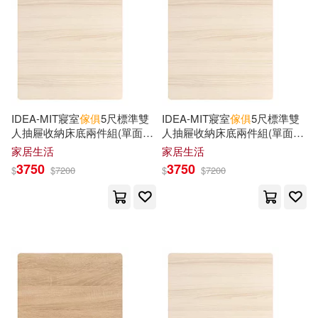
和田浩一(6)
天野こずえ(6)
TASCHEN Hong Kong Limited(8)
寺館和子(6)
庭妍(6)
Taschen America Llc(8)
張克非(6)
憐憐(6)
IDEA-MIT寢室
傢俱
5尺標準雙
IDEA-MIT寢室
傢俱
5尺標準雙
Yale Univ Pr(8)
人抽屜收納床底兩件組(單面二
人抽屜收納床底兩件組(單面二
抽/運費另計) 面左/北歐橡木
抽/運費另計) 面右/北歐橡木
李岩（主編）(6)
松本光司(6)
家居生活
家居生活
上海人民美術出版社(8)
3750
3750
$
$
7200
$
$
7200
濮安國(6)
胡德生（主編）(6)
中華書局(8)
高井戶AKEMI(6)
Brian(5)
人民體育出版社(8)
傢飾(8)
Burgess(5)
吉林出版集團有限責任公司(8)