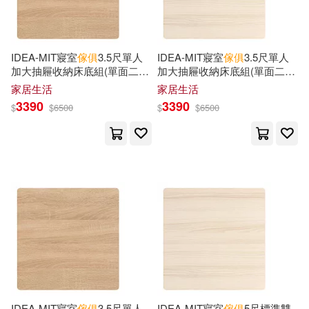
Charlotte (EDT)/ Fiell(5)
商務印書館(8)
Cooper(5)
Eastman(5)
IDEA-MIT寢室
傢俱
3.5尺單人
IDEA-MIT寢室
傢俱
3.5尺單人
安徽少年兒童出版社(8)
加大抽屜收納床底組(單面二抽/
加大抽屜收納床底組(單面二抽/
運費另計) 面左/原切橡木
運費另計) 面左/北歐橡木
Edward S.(5)
Herbert(5)
家居生活
家居生活
易博士出版社(8)
3390
3390
$
$
6500
$
$
6500
Hugh(5)
James (PHT)(5)
東南大學出版社(8)
皇冠(8)
Jane(5)
Jennifer(5)
積木文化(8)
Johnson(5)
Kathryn(5)
Client Distribution Services(7)
Lake(5)
Leslie(5)
F & W Pubns Inc(7)
Luke Vincent(5)
Maciver(5)
IDEA-MIT寢室
傢俱
3.5尺單人
IDEA-MIT寢室
傢俱
5尺標準雙