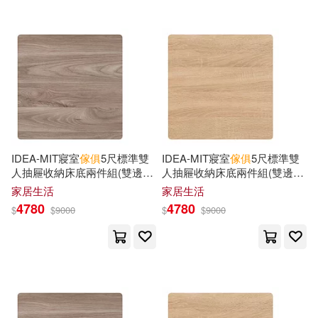
和平國際(5)
商務(5)
Lion(4)
Logbooks(4)
大連理工大學出版社(5)
Long(4)
Louis(4)
天津人民出版社(5)
Macquoid(4)
Moser(4)
山東美術出版社(5)
IDEA-MIT寢室
傢俱
5尺標準雙
IDEA-MIT寢室
傢俱
5尺標準雙
N. Hudson(4)
人抽屜收納床底兩件組(雙邊四
人抽屜收納床底兩件組(雙邊四
得利影視(5)
接力出版社(5)
抽/運費另計) 英倫核桃
抽/運費另計) 原切橡木
家居生活
家居生活
Patricia (EDT)/ Hintze(4)
4780
4780
$
$
9000
$
$
9000
文匯出版社(5)
Percy(4)
Philippe(4)
江蘇鳳凰科學技術出版社(5)
Pierce(4)
Publishing(4)
浙江人民美術出版社(5)