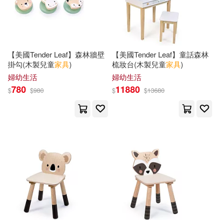
田中鈴木(14)
胡德生(14)
本週上市新品(40)
Distributed Art Pub Inc(32)
(新西蘭)考利(13)
Adams(13)
中國建築工業出版社(31)
電子書
【美國Tender Leaf】森林牆壁
【美國Tender Leaf】童話森林
(可複選)
掛勾(木製兒童
家具
)
梳妝台(木製兒童
家具
)
Charles(13)
Christopher(13)
精展傳播(31)
婦幼生活
婦幼生活
適合手機平板閱讀(102)
780
11880
$
$
980
$
$
13680
Miller(13)
Singleton(13)
北京體育大學出版社(29)
適合平板閱讀(542)
肉丸(13)
Adam(12)
CBETA 財團法人佛教電子佛典基金
會(28)
免費電子書(40)
Andrews(12)
Esther(12)
清華大學出版社(28)
William(12)
さびこ(12)
其他
(可複選)
慕客館(26)
時報出版(24)
ななゆき(12)
Arthur(11)