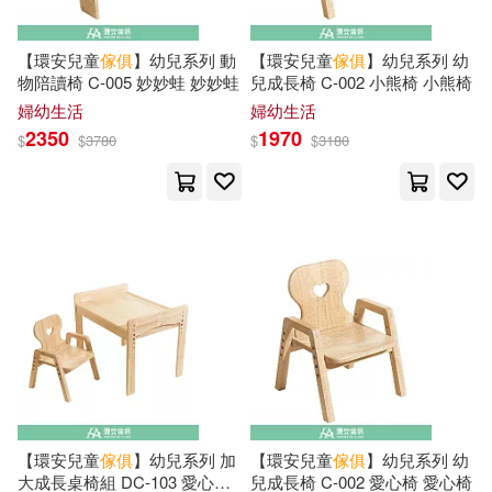
Leslie A.(7)
Lockwood(7)
Collector Books(10)
【環安兒童
傢俱
】幼兒系列 動
【環安兒童
傢俱
】幼兒系列 幼
物陪讀椅 C-005 妙妙蛙 妙妙蛙
兒成長椅 C-002 小熊椅 小熊椅
Morse(7)
Nutting(7)
婦幼生活
婦幼生活
Independent Pub Group(10)
2350
1970
$
$
3780
$
$
3180
Richard(7)
Roe(7)
Prestel Pub(10)
Roger De(7)
Sheraton(7)
上海科學技術出版社(10)
Soft(7)
Stallworth(7)
中信出版社(10)
中國書店(10)
shugao(7)
なかがわ久実(7)
北京理工大學出版社(10)
周默(7)
秋口幸迅(7)
博樂伯樂(10)
崧燁文化(10)
【環安兒童
傢俱
】幼兒系列 加
【環安兒童
傢俱
】幼兒系列 幼
大成長桌椅組 DC-103 愛心椅
兒成長椅 C-002 愛心椅 愛心椅