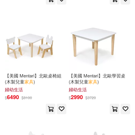
胡德生 主編(4)
賴曉珍(4)
宗教文化出版社(4)
陳乃明(4)
鮑詩度（主編）(4)
山東教育出版社(4)
（美）蕾娜·塔吉邁爾（編繪）(4)
廣東人民出版社(4)
A. Chester (PHT)(3)
Aalto(3)
教育之友(4)
新星出版社(4)
【美國 Mentari】北歐桌椅組
【美國 Mentari】北歐學習桌
Alex (ILT)(3)
Alexandra(3)
(木製兒童
家具
)
(木製兒童
家具
)
日日幸福(4)
婦幼生活
婦幼生活
6490
2990
Alison(3)
Amatsuki Teno(3)
$
$
8100
$
$
3720
日本ヴォーグ社(4)
Amy(3)
Anette (TRN)(3)
暮想出版股份有限公司(4)
Anna(3)