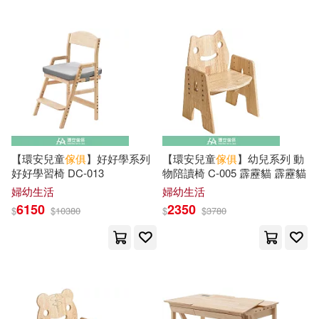
Lang(8)
Larry(8)
河南美術出版社(15)
Mary(8)
Moore(8)
華中科技大學出版社(15)
Paul(8)
Pina(8)
Phaidon Press Limited(14)
Reveirs-Hopkins(8)
原點(14)
【環安兒童
傢俱
】好好學系列
【環安兒童
傢俱
】幼兒系列 動
好好學習椅 DC-013
物陪讀椅 C-005 霹靂貓 霹靂貓
Sheila(8)
Taylor(8)
婦幼生活
婦幼生活
湖南少年兒童出版社(14)
6150
2350
$
$
10380
$
$
3780
天佑(8)
王世襄(8)
科學出版社(14)
田家青(8)
湖南美術出版社(13)
胡文彥 於淑岩著(8)