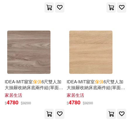
Shaw(5)
Stephanie(5)
人民文學出版社(7)
Wild Pages Press(5)
北京大學出版社(7)
Wilson(5)
ベア(5)
千華數位文化(7)
ホシナサトヤ(5)
印刷工業出版社(7)
中國傢具協會(5)
佐倉賢一(5)
IDEA-MIT寢室
傢俱
6尺雙人加
IDEA-MIT寢室
傢俱
6尺雙人加
小角落文化(7)
幸福文化(7)
大抽屜收納床底兩件組(單面二
大抽屜收納床底兩件組(單面二
抽/運費另計) 面右/英倫核桃
抽/運費另計) 面右/原切橡木
家居生活
家居生活
北京萬方幸星數碼科技有限公司(5)
4780
4780
彗智(7)
新世界出版社(7)
$
$
9200
$
$
9200
小笠原真(5)
巫白慧(5)
江蘇人民出版社(7)