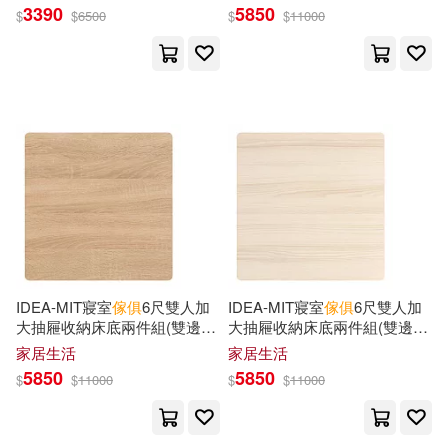
Helen(4)
Howard(4)
3390
5850
$
$
6500
$
$
11000
Vitra Design Stiftung(5)
Jack(4)
Jenny(4)
W W Norton & Co Inc(5)
John (EDT)(4)
John C.(4)
中國經濟出版社(5)
Jones(4)
Joseph(4)
中國美術學院出版社(5)
Keith(4)
Kelsey(4)
人民美術出版社(5)
IDEA-MIT寢室
傢俱
6尺雙人加
IDEA-MIT寢室
傢俱
6尺雙人加
Kenny(4)
Kerry(4)
大抽屜收納床底兩件組(雙邊四
大抽屜收納床底兩件組(雙邊四
北京科學技術出版社(5)
抽/運費另計) 原切橡木
抽/運費另計) 北歐橡木
家居生活
家居生活
Kevin(4)
Kevin/ Waltz(4)
5850
5850
$
$
11000
$
$
11000
同濟大學出版社(5)
Kimerly(4)
Li(4)