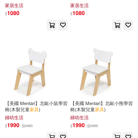
中央編譯出版社(4)
實木、高質感、小椅凳、腳凳)
實木、高質感、小椅凳、腳凳)
家居生活
家居生活
圓形
正方形
1080
1080
喬安娜．菲歐賓(4)
嚴克勤(4)
$
$
五洲傳播出版社(4)
全力(4)
大成 編著(4)
室 多々(4)
北京出版社(4)
張曉明(4)
張福昌（主編）(4)
北京希望電子出版社(4)
恰克．帕拉尼克(4)
日日日(4)
北星(4)
南海出版公司(4)
朱志悅（主編）(4)
林迺晴(4)
天津大學出版社(4)
【美國 Mentari】北歐小鼠學習
【美國 Mentari】北歐小熊學習
河丸 慎(4)
泰絲．格里森(4)
椅(木製兒童
家具
)
椅(木製兒童
家具
)
字畝文化(4)
婦幼生活
婦幼生活
1990
1990
津田美樹代(4)
$
$
2480
$
$
2480
安徽文藝出版社(4)