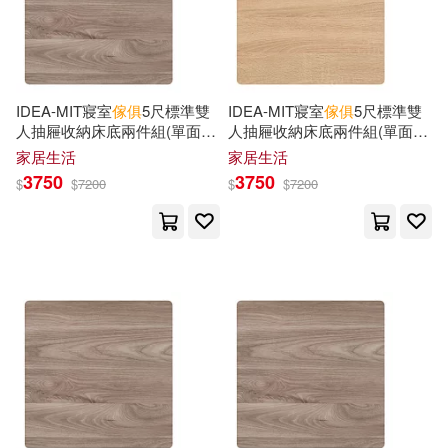
ランティス(6)
Charles Over(4)
Clara(4)
上海交通大學出版社(6)
Clark(4)
Clive(4)
IDEA-MIT寢室
傢俱
5尺標準雙
IDEA-MIT寢室
傢俱
5尺標準雙
上海古籍出版社(6)
人抽屜收納床底兩件組(單面二
人抽屜收納床底兩件組(單面二
抽/運費另計) 面右/英倫核桃
抽/運費另計) 面右/原切橡木
家居生活
家居生活
Conran(4)
Dan(4)
3750
3750
$
$
7200
$
$
7200
中國少年兒童出版社(6)
Dominic(4)
Douglas(4)
中國標準出版社(6)
Dyer(4)
Eames(4)
中國青年出版社(6)
Eberlein(4)
Evans(4)
北京美術攝影出版社(6)
Fang(4)
Fitzgerald(4)
北京聯合出版公司(6)