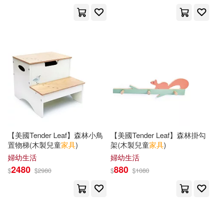
日用清潔(27)
休閒生活(5)
Veg Motiva(80)
展開
婦幼生活(354)
餐廚生活(5)
Not Available (NA)(37)
出版社
(可複選)
電子票證(3)
寵物生活(19)
John(33)
Peter (EDT)(28)
Ingram(1790)
悅文社(155)
玲廊滿藝(1)
電子書(644)
David(26)
吹田まふゆ(24)
台灣角川直條式漫畫(145)
【美國Tender Leaf】森林小鳥
【美國Tender Leaf】森林掛勾
有聲書(11)
Beckerdite(23)
James(23)
置物梯(木製兒童
家具
)
架(木製兒童
家具
)
東立(105)
展開
婦幼生活
婦幼生活
2480
880
$
$
2980
$
$
1080
Luke (EDT)(23)
中國林業出版社(102)
配送方式
(可複選)
Kazuro Kurui(21)
Peter(21)
希伯崙(89)