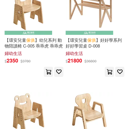
電子工業出版社(13)
Angela M.(7)
Blake(7)
Firefly Books Ltd(12)
CAD/CAM/CAE技術聯盟(7)
Ingram Pub Services(12)
【環安兒童
傢俱
】幼兒系列 動
【環安兒童
傢俱
】好好學系列
物陪讀椅 C-005 乖乖虎 乖乖虎
好好學習桌 D-008
Cescinsky(7)
婦幼生活
婦幼生活
Gibbs Smith(11)
2350
21800
$
$
3780
$
$
36800
Charlotte/ Fiell(7)
Chris(7)
Phaidon Inc Ltd(11)
Felice(7)
Foster(7)
SONY MUSIC(11)
Frances Clary(7)
George(7)
上海人民出版社(11)
Jackson(7)
Joni(7)
木馬文化(11)
麥田(11)