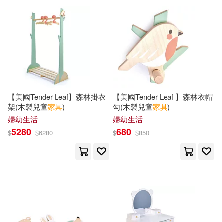
可超商取貨(4840)
Zec(21)
Anon(20)
Antique Collectors Club Ltd(52)
可海外宅配(4672)
Thomas(19)
一條由香莉(19)
中國輕工業出版社(52)
可港澳店取(4432)
漂亮家居編輯部(17)
Fiell(16)
化學工業出版社(50)
尖端(50)
【美國Tender Leaf】森林掛衣
【美國Tender Leaf 】森林衣帽
可新加坡店取(4413)
架(木製兒童
家具
)
勾(木製兒童
家具
)
桜宇宙(16)
任文靈(15)
紫禁城出版社(45)
麥浩斯(36)
婦幼生活
婦幼生活
可菲律賓店取(4444)
5280
680
$
$
6280
$
$
850
藤堂はくる(15)
Edwards(14)
Sterling Pub Co Inc(35)
Frederick(14)
Michael(14)
上市日期
(可複選)
長鴻出版社(34)
台灣東販(33)
Various(14)
nagano(14)
一個月內上市新品(214)
台灣角川(33)