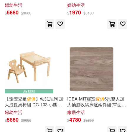
韓姝彛(7)
A. E.(6)
愛心椅
婦幼生活
婦幼生活
河北美術出版社(10)
5680
1970
$
$
9660
$
$
3180
Anne(6)
Charlotte(6)
漫遊者文化(10)
Dachs(6)
Delle Querce(6)
福建科學技術出版社(10)
Duncan(6)
Edward(6)
Irodori Comics-鳳梨(9)
Elizabeth(6)
Emily(6)
Univ Pr of New England(9)
George Leland(6)
Harris(6)
【環安兒童
傢俱
】幼兒系列 加
IDEA-MIT寢室
傢俱
6尺雙人加
人民郵電出版社(9)
大成長桌椅組 DC-103 小熊椅
大抽屜收納床底兩件組(單面二
Hirose(6)
Hunter(6)
小熊椅
抽/運費另計) 面左/英倫核桃
婦幼生活
家居生活
外語教學與研究出版社(9)
5680
4780
$
$
9660
$
$
9200
Jhon J.(6)
Jonathan(6)