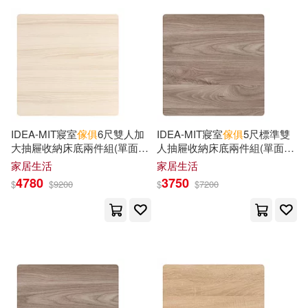
日丸屋秀和(5)
柴門文(5)
百花文藝出版社(7)
栞(5)
詹惟中(5)
良品文化(7)
野人(7)
Abbott(4)
Adamson(4)
BMG(6)
Agata(4)
Alastair(4)
IDEA-MIT寢室
傢俱
6尺雙人加
IDEA-MIT寢室
傢俱
5尺標準雙
Innovative Logistics Llc(6)
大抽屜收納床底兩件組(單面二
人抽屜收納床底兩件組(單面二
抽/運費另計) 面右/北歐橡木
抽/運費另計) 面左/英倫核桃
家居生活
家居生活
Aronson(4)
Bowett(4)
4780
3750
$
$
9200
$
$
7200
Ryland Peters & Small(6)
Bradbury(4)
Caroline(4)
Schiffer Pub Ltd(6)
Carrick(4)
Castle(4)
warner music(6)
Cathers(4)
Charles H.(4)