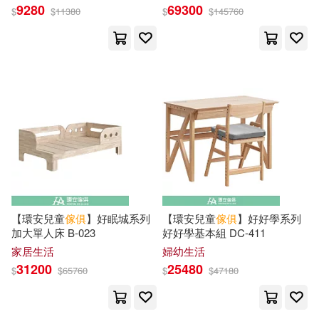
9280
69300
$
$
11380
$
$
145760
關毅(10)
Andrew(9)
Textstream(19)
IRIE(9)
Melvins M.(9)
生活‧讀書‧新知三聯書店(18)
OUMA(9)
Sarah(9)
青文(18)
ヤマダ(9)
塩崎雄二(9)
Natl Book Network(17)
西村智子(9)
Baker(8)
禾馬(17)
遼寧美術出版社(17)
【環安兒童
傢俱
】好眠城系列
【環安兒童
傢俱
】好好學系列
加大單人床 B-023
好好學基本組 DC-411
Fred(8)
J. P.(8)
家居生活
婦幼生活
中國電力出版社(15)
31200
25480
$
$
65760
$
$
47180
Jason(8)
Jim(8)
文物出版社(15)