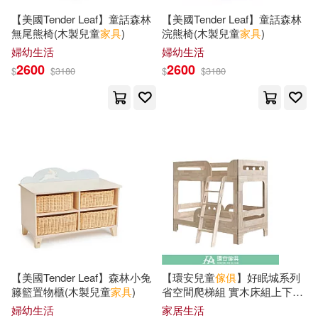
現在可購買商品(7399)
遠流(24)
Dover Pubns(23)
【美國Tender Leaf】童話森林
【美國Tender Leaf】童話森林
無尾熊椅(木製兒童
家具
)
浣熊椅(木製兒童
家具
)
Hayden(11)
Holloway(11)
作者/演唱/譯/編/繪(15)
婦幼生活
婦幼生活
Random House Inc(23)
2600
2600
$
$
3180
$
$
3180
Litchfield(11)
Smith(11)
價格
-
KADOKAWA(22)
範圍
柏全德．布林立(11)
Idea & Design Works Llc(21)
理察・歐斯曼(11)
機械工業出版社(21)
臉譜(21)
Anonymous(10)
Cook(10)
Universal(20)
Edward Stratton(10)
Chronicle Books Llc(19)
【美國Tender Leaf】森林小兔
【環安兒童
傢俱
】好眠城系列
籐籃置物櫃(木製兒童
家具
)
省空間爬梯組 實木床組上下舖
John (PHT)(10)
Judith(10)
B-021
婦幼生活
家居生活
Harry N Abrams Inc(19)