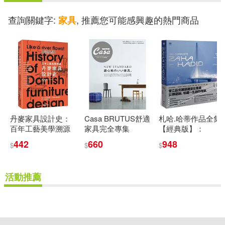
雲南美術出版社(4)
查詢關鍵字:
, 推薦您可能感興趣的熱門商品
家具
Bruce M.(3)
Carlson(3)
風和文創(4)
Catherine M. V.(3)
黑龍江美術出版社(4)
Charles W.(3)
Conran Octopus(3)
Charlesworth(3)
丹麥家具設計史：
Casa BRUTUS舒適
札哈.哈蒂作品全集
Creative Homeowner Pr(3)
百年工藝美學溯源
家具完全專集
【經典版】：
1976─2016，建築
Chippendale(3)
Cooke(3)
442
660
948
$
$
$
設計、繪畫、表現
Deutsche Grammophon(3)
圖、室內設計、家
具、燈飾、汽車、
Cornelius(3)
Coulthard(3)
活動推薦
時尚精品，珍藏一
Dk Pub(3)
生創作精華
Cunningham(3)
Cust(3)
重新設定
確認
Galerie Patrick Seguin(3)