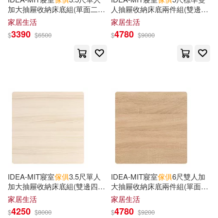
Krause Pubns Inc(7)
加大抽屜收納床底組(單面二抽/
人抽屜收納床底兩件組(雙邊四
運費另計) 面右/原切橡木
抽/運費另計) 北歐橡木
家居生活
家居生活
Marisa (EDT)/ Cabra(5)
3390
4780
Poligrafa Ediciones Sa(7)
$
$
6500
$
$
9000
Mark(5)
Matsudaira Tetsu(5)
Rizzoli Intl Pubns(7)
Mike(5)
Murphy(5)
Taylor & Francis Asia Pacific(7)
Payne(5)
Percival(5)
Thames & Hudson Ltd(7)
Philip(5)
Press(5)
Workman Pub Co(7)
三聯(7)
Ralph(5)
Raul(5)
IDEA-MIT寢室
傢俱
3.5尺單人
IDEA-MIT寢室
傢俱
6尺雙人加
中國計量出版社(7)
加大抽屜收納床底組(雙邊四抽/
大抽屜收納床底兩件組(單面二
運費另計) 北歐橡木
抽/運費另計) 面左/原切橡木
家居生活
家居生活
Schiffer(5)
Selina(5)
4250
4780
中國鐵道出版社(7)
$
$
8000
$
$
9200