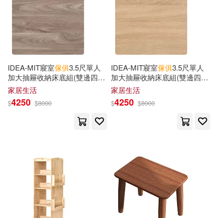
Rebecca(4)
Rieman(4)
浙江大學出版社(5)
Roberts(4)
Robertson(4)
華夏出版社(5)
IDEA-MIT寢室
傢俱
3.5尺單人
IDEA-MIT寢室
傢俱
3.5尺單人
Roger(4)
加大抽屜收納床底組(雙邊四抽/
加大抽屜收納床底組(雙邊四抽/
雲南人民出版社(5)
運費另計) 英倫核桃
運費另計) 原切橡木
家居生活
家居生活
Sandra (EDT)/ De Muga(4)
4250
4250
$
$
8000
$
$
8000
Acc Pub Group(4)
Simon(4)
Taguche(4)
F & W Pubns(4)
Thomas Hamilton(4)
Fox Chapel Pub Co Inc(4)
Thonger(4)
Thuro(4)
Little Brown & Co(4)