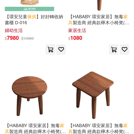
Toromanoff(4)
Walter A.(4)
Perseus Distribution Services(4)
【環安兒童
傢俱
】好好轉收納
【HABABY 環安家居】無毒
家
Way of Life(4)
Wood(4)
書櫃 D-016
具
製造商 經典款櫸木小椅凳(全
Taunton Pr(4)
實木、高質感、小椅凳、腳凳)
婦幼生活
家居生活
長方形
i室設圈 | 漂亮家居編輯部(4)
7980
1080
$
$
13960
$
Trafalgar Square(4)
i室設圈│漂亮家居編輯部(4)
Turtleback Books(4)
mii.m(4)
アサダニッキ(4)
上海三聯書店(4)
カゲキヨ(4)
コダマナオコ(4)
上海書店出版社(4)
伍嘉恩(4)
原點編輯部(4)
中國社會科學出版社(4)
【HABABY 環安家居】無毒
家
【HABABY 環安家居】無毒
家
名師作者群(4)
具
製造商 經典款櫸木小椅凳(全
具
製造商 經典款櫸木小椅凳(全