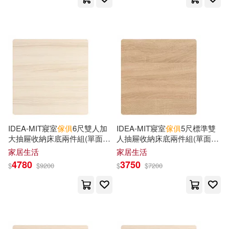
廣西師範大學出版社(9)
MC Connell(6)
Martin(6)
春天出版社(9)
McGraw(6)
Ormsbee(6)
武漢大學出版社(9)
瑞昇(9)
Robert W.(6)
Rogers(6)
華齡出版社(9)
Scott(6)
Stuart(6)
IDEA-MIT寢室
傢俱
6尺雙人加
IDEA-MIT寢室
傢俱
5尺標準雙
F & W Media Inc(8)
大抽屜收納床底兩件組(單面二
人抽屜收納床底兩件組(單面二
抽/運費另計) 面左/北歐橡木
抽/運費另計) 面左/原切橡木
TOBI(6)
Thompson(6)
家居生活
家居生活
Lightning Source Inc(8)
4780
3750
$
$
9200
$
$
7200
Wallace(6)
Williams(6)
Quayside Pub Group(8)
北京大國匠造文化有限公司（編）
(6)
Red Dot Design Store Gmbh(8)