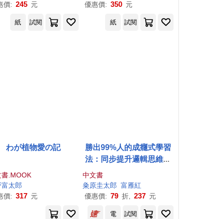
245
350
惠價:
元
優惠價:
元
紙
試閱
紙
試閱
わが植物愛の記
勝出99%人的成癮式學習
法：同步提升邏輯思維、
記憶力和專注力，輕鬆成
書.MOOK
中文書
為「會學習的人」
野富
太郎
粂原圭
太郎
富雁紅
317
79
237
惠價:
元
優惠價:
折,
元
電
試閱