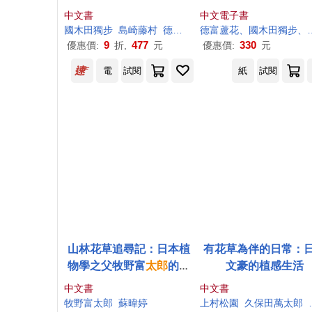
中文書
中文電子書
國木田獨步
島崎藤村
德
富
蘆花
德
永井荷風
富
蘆花、國木田獨步、島崎藤村、永井荷風、高村光
高村光
太郎
9
477
330
優惠價:
折,
元
優惠價:
元
電
試閱
紙
試閱
山林花草追尋記：日本植
有花草為伴的日常：
物學之父牧野富
太郎
的自
文豪的植感生活
然書寫，最真實動人的生
中文書
中文書
態現場踏查紀實
牧野富
太郎
蘇暐婷
上村松園
久保田萬
太郎