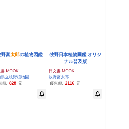
牧野富
太郎
の植物図鑑
牧野日本植物圖鑑 オリジ
ナル普及版
書.MOOK
日文書.MOOK
知県立牧野植物園
牧野富
太郎
828
2116
惠價:
元
優惠價:
元