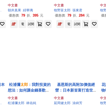
中文書
中文書
中
劉依哲
朝井真果
孔瑤
張穎慧
緋華璃
彭群林
太郎
郭倩
牧野富
太郎
張東君
牧
79
395
79
284
優惠價:
折,
元
優惠價:
折,
元
優
電
試閱
電
試閱
日本
松浦彌
太郎
：我對投資的
基恩斯的高附加價值經
花
想法：如何讓金錢喜歡你?
營：日本新首富打造世界
物
不用太多錢就有豐富生活
頂級企業的原則
花
中文書
中文書
中
的投資提案。
南方熊楠
松浦彌
室生犀星
太郎
林佑純
寺田寅彥
岡本加乃子
延岡健
島崎藤村
太郎
涂綺芳
德冨蘆花
正宗白
牧