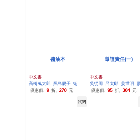
醬油本
舉證責任(一)
中文書
中文書
高橋萬
太郎
黑島慶子
衛宮紘
吳從周
呂
太郎
姜世明
廖大
9
270
95
304
優惠價:
折,
元
優惠價:
折,
元
試閱