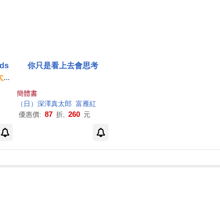
nds
你只是看上去會思考
太郎
簡體書
（日）深澤真
太郎
富雁紅
87
260
優惠價:
折,
元