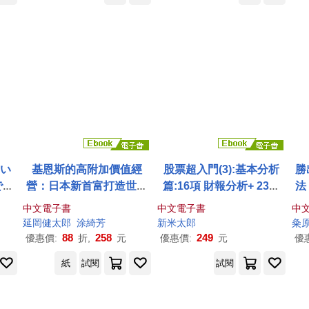
ない
基恩斯的高附加價值經
股票超入門(3):基本分析
勝
で何
營：日本新首富打造世界
篇:16項 財報分析+ 23類
法
ガス
頂級企業的原則 (電子書)
投資指標 =【倍倍翻】財
記
中文電子書
中文電子書
中
ム最
富 (電子書)
為
延岡健
太郎
涂綺芳
新米
太郎
粂
88
258
249
優惠價:
折,
元
優惠價:
元
優
紙
試閱
試閱