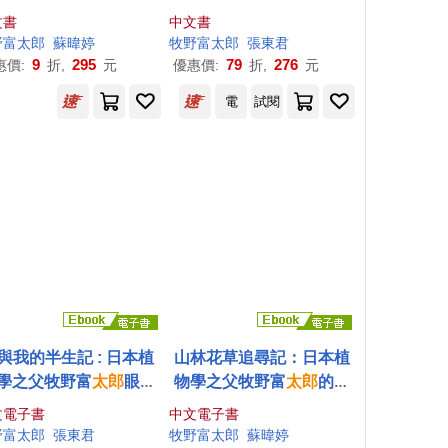
野富
太郎
為你科普
花開葉落的奧祕、日常草
文書
中文書
木的樂趣
野富
太郎
蘇暐婷
牧野富
太郎
張東君
9
295
79
276
惠價:
折,
元
優惠價:
折,
元
電
試閱
與我的半生記 : 日本植
山林花草追尋記：日本植
學之父牧野富
太郎
眼中
物學之父牧野富
太郎
的自
開葉落的奧祕、日常草
然書寫，最真實動人的生
文電子書
中文電子書
木的樂趣 (電子書)
態現場踏查紀實 (電子書)
鳥
野富
河井寛次郎
太郎
張東君
泉鏡花
牧野富
牧野富
太郎
太郎
若山牧水
蘇暐婷
薄田泣菫
龜井勝一
郎
蘇