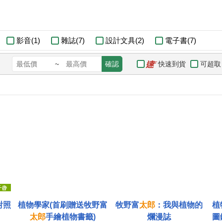
影音(1)
雜誌(7)
設計文具(2)
電子書(7)
快速到貨
可超取
~
確認
對照
植物學家(首刷贈送牧野富
牧野富
太郎
：我與植物的
植
太郎
手繪植物書籤)
爛漫誌
圖