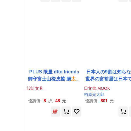
PLUS 限量 dtto friends
日本人の9割は知ら
御守富士山橡皮擦 腸
太郎
世界の富裕層は日本
(黃)
を食べているのか? 
設計文具
日文書.MOOK
トロノミーツーリズ
柏原光
太郎
前線
8
48
801
優惠價:
折,
元
優惠價:
元