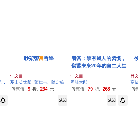
吵架智
富
哲學
養富：學有錢人的習慣，
儲蓄未來20年的自由人生
中文書
中文書
日文
穎
系山英
廖蕙玟
太郎
林洲
蕭仁志、陳定鋒
富
許政賢
陳啟垂
岡崎
陳聰
太郎
富
高
9
234
79
268
優惠價:
折,
元
優惠價:
折,
元
優
試閱
試閱