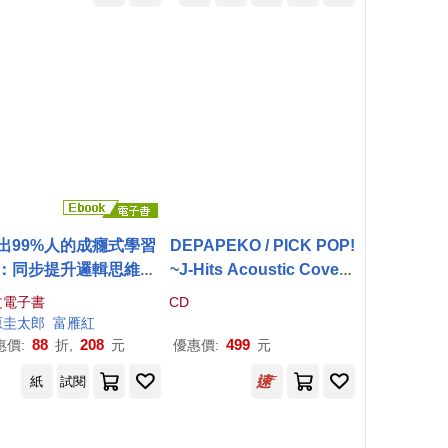
出99%人的成癮式學習
DEPAPEKO / PICK POP!
：同步提升邏輯思維、
~J-Hits Acoustic Covers
憶力和專注力，輕鬆成
~【CD+DVD初回盤】
文電子書
CD
「會學習的人」 (電子
原圭
太郎
富雁紅
書)
88
208
499
惠價:
折,
元
優惠價:
元
紙
試閱