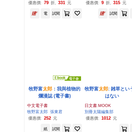
79
331
9
315
優惠價:
折,
元
優惠價:
折,
元
電
試閱
試閱
牧野富
太郎
：我與植物的
牧野富
太郎
: 雑草とい
爛漫誌 (電子書)
はない
中文電子書
日文書.MOOK
牧野富
太郎
張東君
別冊太陽編集部
252
1012
優惠價:
元
優惠價:
元
紙
試閱