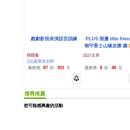
戲劇影視表演語言訓練
PLUS 限量 dtto frie
御守富士山橡皮擦 腸
(粉)
簡體書
設計文具
(日)富田浩
太郎
87
303
8
48
優惠價:
折,
元
優惠價:
折,
元
搜尋推薦
您可能感興趣的活動