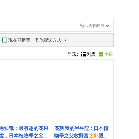
顯示所有篩選
其他配送方式
現在可購買
呈現:
列表
小圖
物知識：最有趣的花果
花與我的半生記 : 日本植
鑑，日本植物學之父牧
物學之父牧野富
太郎
眼中