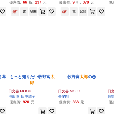
66
237
9
378
優惠價:
折,
元
優惠價:
折,
元
優
電
試閱
電
試閱
う草
もっと知りたい牧野富
太
牧野富
太郎
の恋
郎
日文書.MOOK
日文書.MOOK
日文
池田博
田中純子
長尾剛
牧
920
368
優惠價:
元
優惠價:
元
優