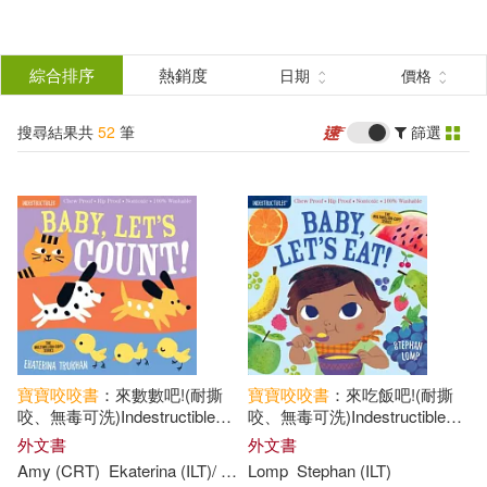
搜
尋
分類
綜合排序
熱銷度
日期
價格
(單選)
結
搜尋結果共
52
筆
篩選
圖書(50)
所有商品(52)
果
婦幼生活(1)
電子書(1)
篩
選
展開
作者
(可複選)
寶寶
咬咬
書
：來數數吧!(耐撕
寶寶
咬咬
書
：來吃飯吧!(耐撕
Pixton(12)
Amy(8)
咬、無毒可洗)Indestructibles:
咬、無毒可洗)Indestructibles:
Baby, Let’s Count!
Baby, Let’s Eat!
外文書
外文書
Amy (CRT)
Ekaterina (ILT)/ Pixton
Lomp
Trukhan
Stephan (ILT)
Frost(6)