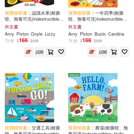
寶寶
咬咬
書
：認識水果(耐撕
寶寶
咬咬
書
：一年四季(耐撕
咬、無毒可洗)Indestructibles
咬、無毒可洗)Indestructibles:
High Color High Contrast:
Baby All Year Round
外文書
外文書
Taste the Fruit!: Chew Proof -
Amy
Pixton
Doyle
Lizzy
Amy
Pixton
Buzio
Carolina
Rip Proof - Nontoxic - 100
166
166
73 折
$
$
228
73 折
$
$
228
試閱
試閱
寶寶
咬咬
書
：交通工具(耐撕
寶寶
咬咬
書
：農場(耐撕咬、無
咬、無毒可洗)Indestructibles:
毒可洗)Indestructibles: Hello,