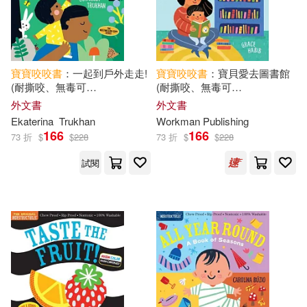
寶寶
咬咬
書
：一起到戶外走走!
寶寶
咬咬
書
：寶貝愛去圖書館
(耐撕咬、無毒可
(耐撕咬、無毒可
洗)Indestructibles: Let’s Go
洗)Indestructibles Baby Loves
外文書
外文書
Outside!
the Library (English)
Ekaterina
Trukhan
Workman Publishing
166
166
73 折
$
$
228
73 折
$
$
228
試閱