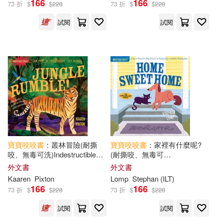
166
166
73 折
$
$
228
73 折
$
$
228
試閱
試閱
寶寶
咬咬
書
：叢林冒險(耐撕
寶寶
咬咬
書
：家裡有什麼呢?
咬、無毒可洗)Indestructibles:
(耐撕咬、無毒可
Jungle, Rumble!
洗)Indestructibles: Home
外文書
外文書
Sweet Home
Kaaren
Pixton
Lomp
Stephan (ILT)
166
166
73 折
$
$
228
73 折
$
$
228
試閱
試閱