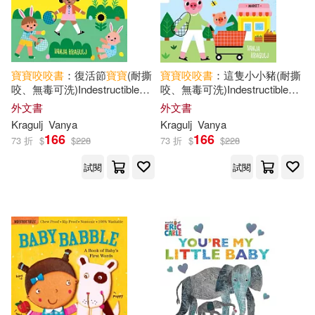
寶寶
咬咬
書
：復活節
寶寶
(耐撕
寶寶
咬咬
書
：這隻小小豬(耐撕
咬、無毒可洗)Indestructibles:
咬、無毒可洗)Indestructibles:
Easter Baby: Chew Proof - Rip
This Little Piggy
外文書
外文書
Proof - Nontoxic - 100%
Kragulj
Vanya
Kragulj
Vanya
Washable (Book for Babies
166
166
73 折
$
$
228
73 折
$
$
228
試閱
試閱