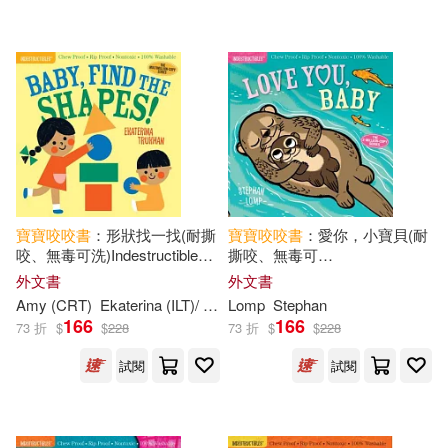
Inc. (COR)(2)
長鴻出版社(1)
Inc. (COR)/ Merritt(2)
配送方式
(可複選)
Inc. (ILT)(2)
可超商取貨(50)
Indestructibles(2)
Kate(2)
寶寶
咬咬
書
：形狀找一找(耐撕
寶寶
咬咬
書
：愛你，小寶貝(耐
咬、無毒可洗)Indestructibles:
撕咬、無毒可
可海外宅配(50)
Baby, Find the Shapes!
洗)Indestructibles: Love You,
Sam Taplin(2)
外文書
外文書
Baby
Amy (CRT)
Ekaterina (ILT)/ Pixton
Lomp
Trukhan
Stephan
166
166
可港澳店取(50)
73 折
$
$
228
73 折
$
$
228
Stephan (ILT)(2)
試閱
試閱
可新加坡店取(50)
Stephan/ Workman Publishing Co.
(2)