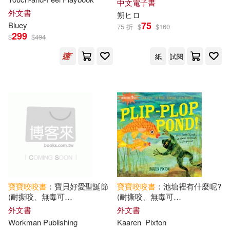
中文電子書
外文書
朔ヒロ
75
Bluey
75 折
$
$
160
299
$
$
494
紙
試閱
寶寶
咬咬
書
：寶貝好愛聖誕節
寶寶
咬咬
書
：池塘裡有什麼呢?
(耐撕咬、無毒可
(耐撕咬、無毒可
洗)Indestructibles Baby Loves
洗)Indestructibles: Plip, Plop,
外文書
外文書
Christmas
Pond!
Workman Publishing
Kaaren
Pixton