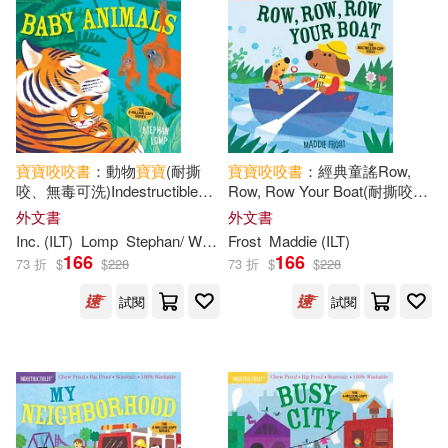
寶寶
咬咬
書
：動物
寶寶
(耐撕
寶寶
咬咬
書
：經典童謠Row,
咬、無毒可洗)Indestructibles:
Row, Row Your Boat(耐撕咬、
Baby Animals: Chew Proof ·
無毒可洗)Indestructibles
外文書
外文書
Rip Proof · Nontoxic · 100%
Inc. (ILT)
Lomp
Stephan/ Workman Publishing Co.
Frost
Maddie (ILT)
Washable (Book for Babies
166
166
73 折
$
$
228
73 折
$
$
228
試閱
試閱