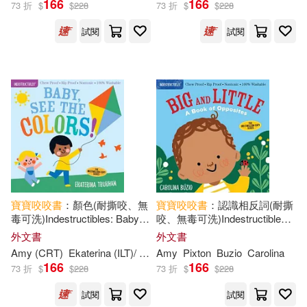
166
166
73 折
$
$
228
73 折
$
$
228
試閱
試閱
Workman Publishing(6)
展開
Lomp(5)
Kaaren(4)
出版社
(可複選)
Kate (ILT)(4)
Merritt(4)
Ingram(44)
Amy (CRT)(3)
Usborne Publishing Ltd(3)
Ekaterina (ILT)/ Pixton(3)
寶寶
咬咬
書
：顏色(耐撕咬、無
寶寶
咬咬
書
：認識相反詞(耐撕
毒可洗)Indestructibles: Baby,
咬、無毒可洗)Indestructibles:
Little Tiger Press(1)
See the Colors!: Chew Proof ·
Big and Little: A Book of
外文書
外文書
Rip Proof · Nontoxic · 100%
Opposites
Kragulj(3)
Maddie (ILT)(3)
Amy (CRT)
Ekaterina (ILT)/ Pixton
Amy
Trukhan
Pixton
Buzio
Carolina
Washable (Book for
Penguin Group UK(1)
166
166
73 折
$
$
228
73 折
$
$
228
Trukhan(3)
Vanya(3)
試閱
試閱
山東教育出版社(1)