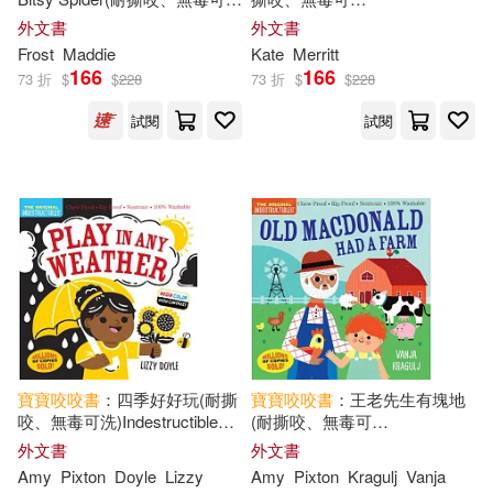
洗)Indestructibles
洗)Indestructibles: Jingle Baby
外文書
外文書
Frost
Maddie
Kate
Merritt
166
166
73 折
$
$
228
73 折
$
$
228
試閱
試閱
寶寶
咬咬
書
：四季好好玩(耐撕
寶寶
咬咬
書
：王老先生有塊地
咬、無毒可洗)Indestructibles:
(耐撕咬、無毒可
Play in Any Weather
洗)Indestructibles: Old
外文書
外文書
MacDonald Had a Farm
Amy
Pixton
Doyle
Lizzy
Amy
Pixton
Kragulj
Vanja