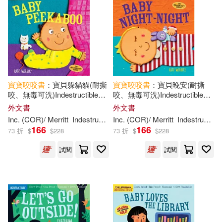
可菲律賓店取(50)
Amy/ Pixton(1)
Bluey(1)
Carle(1)
Emily Bone(1)
電子書
(可複選)
Eric(1)
Lauren Crisp(1)
適合平板閱讀(1)
寶寶
咬咬
書
：寶貝躲貓貓(耐撕
寶寶
咬咬
書
：寶貝晚安(耐撕
咬、無毒可洗)Indestructibles:
咬、無毒可洗)Indestructibles:
Maddie(1)
Baby Peekaboo: Chew Proof ·
Baby Night-Night: Chew Proof ·
外文書
外文書
Rip Proof · Nontoxic · 100%
Rip Proof · Nontoxic · 100%
其他
Inc. (COR)/ Merritt
(可複選)
Indestructibles
Inc. (COR)/ Merritt
Kate (ILT)
Indestructibles
Washable (Book for Babies
Washable (Book for
Maddie (ILT)/ Indestructibles(1)
166
166
73 折
$
$
228
73 折
$
$
228
試閱
試閱
現在可購買商品(42)
Maddie/ Indestructibles(1)
價格
-
Stephan(1)
朔ヒロ(1)
範圍
肖定麗(1)