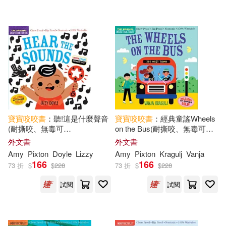
寶寶
咬咬
書
：聽!這是什麼聲音
寶寶
咬咬
書
：經典童謠Wheels
(耐撕咬、無毒可
on the Bus(耐撕咬、無毒可
洗)Indestructibles: Hear the
洗)Indestructibles
外文書
外文書
Sounds (High Color High
Amy
Pixton
Doyle
Lizzy
Amy
Pixton
Kragulj
Vanja
Contrast): Chew Proof - Rip
166
166
73 折
$
$
228
73 折
$
$
228
Proof - Nontoxic
試閱
試閱