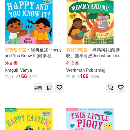
寶寶
咬咬
書
：經典童謠 Happy
寶寶
咬咬
書
：媽媽與我(耐撕
and You Know It!(耐撕咬、無
咬、無毒可洗)Indestructibles:
毒可洗)Indestructibles: Chew
Mommy and Me
外文書
外文書
Proof - Rip Proof - Nontoxic -
Kragulj
Vanya
Workman Publishing
100% Washable
166
166
73 折
$
$
228
73 折
$
$
228
試閱