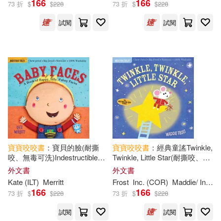
166
166
73 折
$
$
228
73 折
$
$
228
試閱
試閱
寶寶
咬咬
書
：寶貝的臉(耐撕
寶寶
咬咬
書
：經典童謠Twinkle,
咬、無毒可洗)Indestructibles:
Twinkle, Little Star(耐撕咬、無
Baby Faces: A Book of Happy,
毒可洗)Indestructibles
外文書
外文書
Silly, Funny Faces: Chew Proof
Kate (ILT)
Merritt
Frost
Inc. (COR)
Maddie/ Indestructibles
· Rip Proof · Nontoxic
166
166
73 折
$
$
228
73 折
$
$
228
試閱
試閱