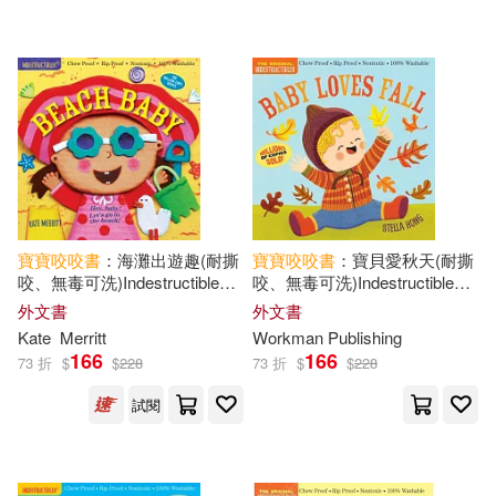
寶寶
咬咬
書
：海灘出遊趣(耐撕
寶寶
咬咬
書
：寶貝愛秋天(耐撕
咬、無毒可洗)Indestructibles:
咬、無毒可洗)Indestructibles:
Beach Baby
Baby Loves Fall
外文書
外文書
Kate
Merritt
Workman Publishing
166
166
73 折
$
$
228
73 折
$
$
228
試閱