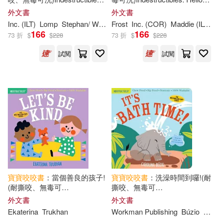
Things That Go!: Chew Proof ·
Farm!: Chew Proof · Rip Proof ·
外文書
外文書
Rip Proof · Nontoxic · 100%
Nontoxic · 100% Washable
Inc. (ILT)
Lomp
Stephan/ Workman Publishing Co.
Frost
Inc. (COR)
Maddie (ILT)/ Indestructibles
Washable
(Book for Babies
166
166
73 折
$
$
228
73 折
$
$
228
試閱
試閱
寶寶
咬咬
書
：當個善良的孩子!
寶寶
咬咬
書
：洗澡時間到囉!(耐
(耐撕咬、無毒可
撕咬、無毒可
洗)Indestructibles: Let’s Be
洗)Indestructibles: Let’s Take a
外文書
外文書
Kind
Bath!
Ekaterina
Trukhan
Workman Publishing
Búzio
Caro