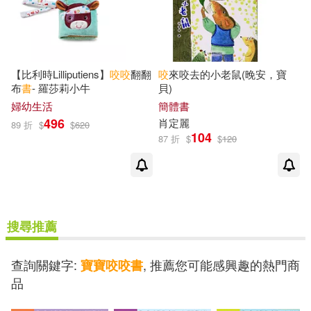
【比利時Lilliputiens】
咬咬
翻翻
咬
來咬去的小老鼠(晚安，寶
布
書
- 羅莎莉小牛
貝)
婦幼生活
簡體書
496
肖定麗
89 折
$
$
620
104
87 折
$
$
120
搜尋推薦
查詢關鍵字:
, 推薦您可能感興趣的熱門商
寶寶咬咬書
品