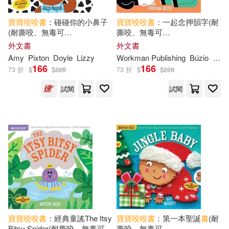
寶寶
咬咬
書
：碰碰你的小鼻子
寶寶
咬咬
書
：一起念押韻字(耐
(耐撕咬、無毒可
撕咬、無毒可
洗)Indestructibles High Color
洗)Indestructibles: Baby, Let’’s
外文書
外文書
High Contrast: Touch Your
Rhyme!
Amy
Pixton
Doyle
Lizzy
Workman Publishing
Búzio
Caro
Nose!: Chew Proof - Rip Proof
166
166
73 折
$
$
228
73 折
$
$
228
- Nontoxic
試閱
試閱
寶寶
咬咬
書
：經典童謠The Itsy
寶寶
咬咬
書
：第一本聖誕
書
(耐
Bitsy Spider(耐撕咬、無毒可
撕咬、無毒可