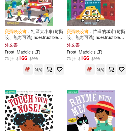
寶寶
咬咬
書
：社區大小事(耐撕
寶寶
咬咬
書
：忙碌的城市(耐撕
咬、無毒可洗)Indestructibles:
咬、無毒可洗)Indestructibles:
In My Neighborhood
Busy City
外文書
外文書
Frost
Maddie (ILT)
Frost
Maddie (ILT)
166
166
73 折
$
$
228
73 折
$
$
228
試閱
試閱