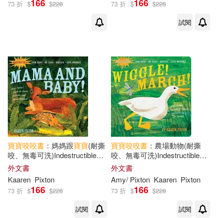
166
166
73 折
$
$
228
73 折
$
$
228
試閱
寶寶
咬咬
書
：媽媽跟
寶寶
(耐撕
寶寶
咬咬
書
：農場動物(耐撕
咬、無毒可洗)Indestructibles:
咬、無毒可洗)Indestructibles:
Mama and Baby!
Wiggle! March!
外文書
外文書
Kaaren
Pixton
Amy/ Pixton
Kaaren
Pixton
166
166
73 折
$
$
228
73 折
$
$
228
試閱
試閱