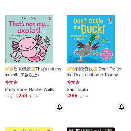
寶寶
硬頁觸摸
書
That’s not my
寶寶
觸摸音效
書
Don’t Tickle
axolotl...(0歲以上)
the Duck (Usborne Touchy-
feely sound books)
外文書
外文書
Emily Bone
Rachel Wells
Sam Taplin
253
399
66 折
$
$
384
$
$
714