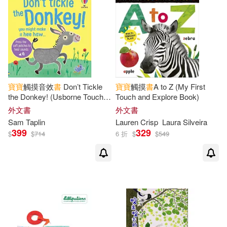
寶寶
觸摸音效
書
Don’t Tickle
寶寶
觸摸
書
A to Z (My First
the Donkey! (Usborne Touchy-
Touch and Explore Book)
feely sound books)
外文書
外文書
Sam Taplin
Lauren Crisp
Laura Silveira
399
329
$
$
714
6 折
$
$
549