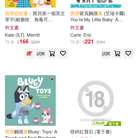
寶寶
咬咬
書
：寶貝第一個英文
寶寶
硬頁觸摸
書
(艾瑞卡爾)
單字(耐撕咬、無毒可
You’re My Little Baby: A
洗)Indestructibles: Baby
Touch-And-Feel Book
外文書
外文書
Babble: A Book of Baby’s First
Kate (ILT)
Merritt
Carle
Eric
Words: Chew Proof · Rip Proof
166
221
73 折
$
$
228
73 折
$
$
304
· Nontoxic
試閱
試閱
寶寶
觸摸
書
Bluey: Toys: A
咬碎紅寶石 (電子書)
Touch-and-Feel Playbook