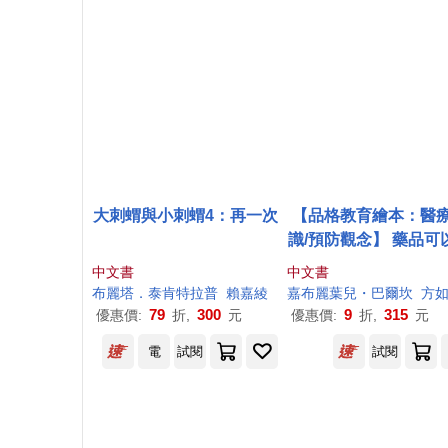
大刺蝟與小刺蝟4：再一次
【品格教育繪本：醫
識/預防觀念】 藥品可
什麼忙?──教孩子面
中文書
中文書
病及使用藥品的正確
布
麗塔．泰肯特拉普
賴嘉綾
嘉
布
麗葉兒・巴爾坎
方如
79
300
9
315
優惠價:
折,
元
優惠價:
折,
元
電
試閱
試閱