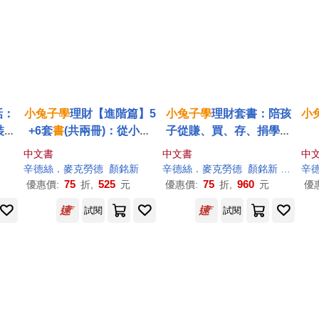
話：
小兔子學
理財【進階篇】5
小兔子學
理財套書：陪孩
小
裝紙
+6套
書
(共兩冊)：從小練
子從賺、買、存、捐學人
愛子
習聰明消費、動腦賺錢，
生財富價值(共四冊)
中文書
中文書
中
創造物質生活踏實、內在
辛德絲．麥克勞德
顏銘新
辛德絲．麥克勞德
顏銘新
辛德絲．
辛
富足的未來(附親子共讀引
75
525
75
960
優惠價:
折,
元
優惠價:
折,
元
優
導摺頁)
試閱
試閱