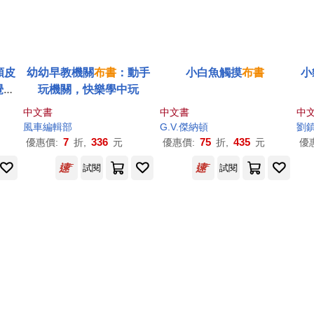
頑皮
幼幼早教機關
布
書
：動手
小白魚觸摸
布
書
小
覺觸
玩機關，快樂學中玩
、
學
中文書
中文書
中
風車編輯部
G.V.傑納頓
劉
7
336
75
435
優惠價:
折,
元
優惠價:
折,
元
優
試閱
試閱