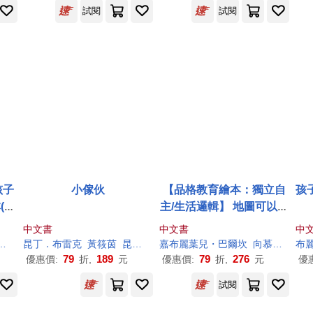
試閱
試閱
孩子
小傢伙
【品格教育繪本：獨立自
孩
(暢
主/生活邏輯】 地圖可以幫
月相
什麼忙? ——教孩子看懂
中文書
中文書
中
」)
各種日常中的地圖
昆丁．
布
雷克
黃筱茵
昆丁．
布
嘉
雷克（Quentin Blake）
布
麗葉兒・巴爾坎
向慕華
阿爾博托
布
79
189
79
276
優惠價:
折,
元
優惠價:
折,
元
優
試閱