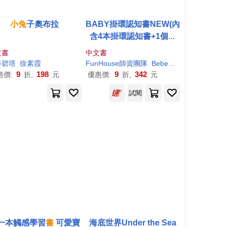
小兔
子奧布拉
BABY掛環認知書NEW(內
含4本掛環認知書+1個固
齒手搖鈴+2個可拆式伸縮
文書
中文書
掛環+小老鼠
學
123：1–10
姿碧塔
徐素霞
FunHouse師資團隊
Bebebear
Ingrid
蕭秝
找一找)
9
198
9
342
惠價:
折,
元
優惠價:
折,
元
試閱
一本觸感學習
書
可愛寶
海底世界Under the Sea