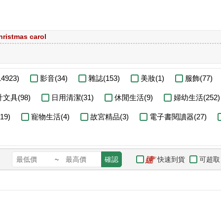
hristmas carol
4923)
影音(34)
雜誌(153)
美妝(1)
服飾(77)
文具(98)
日用清潔(31)
休閒生活(9)
婦幼生活(252)
19)
寵物生活(4)
故宮精品(3)
電子書閱讀器(27)
快速到貨
可超取
~
確認