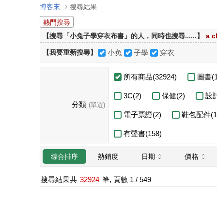
博客來
搜尋結果
熱門搜尋
【搜尋「小兔子學穿衣布書」的人，同時也搜尋......】
a c
【我要重新搜尋】
小兔
子學
穿衣
所有商品(32924)
圖書(1
3C(2)
保健(2)
設計
分類
(單選)
電子票證(2)
鞋包配件(1
有聲書(158)
日期
價格
綜合排序
熱銷度
搜尋結果共
32924
筆, 頁數
1
/ 549