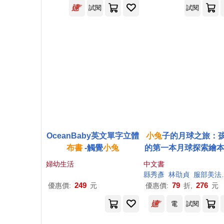
試閱
試閱
OceanBaby英文單字立體
小兔
子的月球之旅：
布
書
-觸覺
小兔
的第一本月球探索繪本
銷贈品版!隨書附贈「
婦幼生活
中文書
紀錄表」+「月相貼紙
縣秀彥
林劭貞
服部美法（はっとりみほ）
249
79
276
優惠價:
元
優惠價:
折,
元
電
試閱