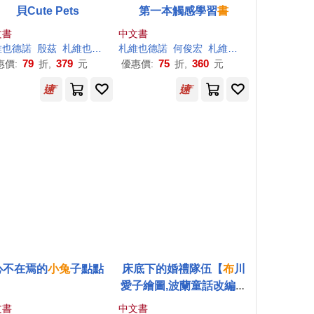
貝Cute Pets
第一本觸感學習
書
文書
中文書
維也德諾
殷茲
札維也德諾（Xavier Deneux）
札維也德諾
何俊宏
札維也德諾（Xavier Deneux）
79
379
75
360
惠價:
折,
元
優惠價:
折,
元
心不在焉的
小兔
子點點
床底下的婚禮隊伍【
布
川
愛子繪圖,波蘭童話改編繪
本】
文書
中文書