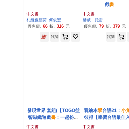
戲
書
中文書
中文書
札維也德諾
何俊宏
赫威．托雷
66
316
79
379
優惠價:
折,
元
優惠價:
折,
元
試閱
試閱
發現世界 套組(【TOGO益
看繪本
學
台語21：
小
智磁鐵遊戲
書
：一起扮家
彼得【學習台語最佳
家酒】+【STEAM《
小兔
書
，台、華文雙語對
中文書
中文書