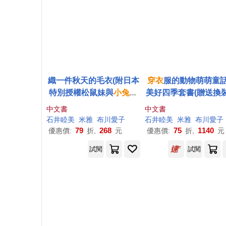
織一件秋天的毛衣(附日本
穿衣
服的動物萌萌童
特別授權松鼠妹與
小兔
兔
美好四季套書(贈送換
著色畫+
布
川愛子插畫書
娃娃+首批限量贈
布
川
中文書
中文書
籤)
可愛插圖貼紙)
石井睦美
米雅
布
川愛子
石井睦美
米雅
布
川愛子
79
268
75
1140
優惠價:
折,
元
優惠價:
折,
元
試閱
試閱