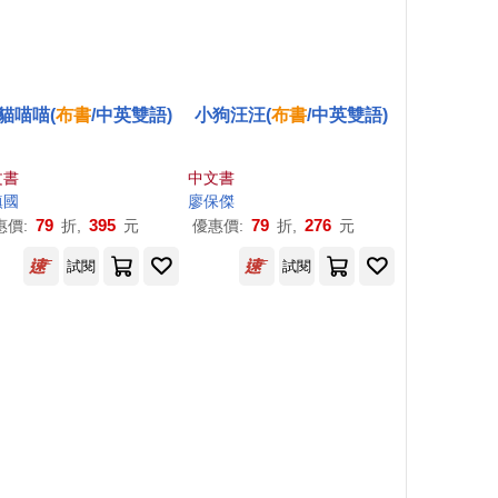
貓喵喵(
布
書
/中英雙語)
小狗汪汪(
布
書
/中英雙語)
文書
中文書
鎮國
廖保傑
79
395
79
276
惠價:
折,
元
優惠價:
折,
元
試閱
試閱