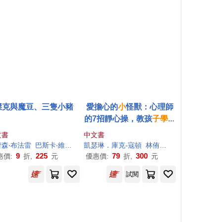
傑克與魔豆、三隻小豬
愛擔心的
小
怪獸：心理師
的7招靜心操，教孩
子學
會
自我安撫(SEL社會情緒學
文書
中文書
習繪本)
森‧
布
法雷
巴斯卡‧維寇列
李紫蓉
凱瑟琳．庫克-寇頓
林侑青
莉娜．波德絲塔（Le
9
225
79
300
惠價:
折,
元
優惠價:
折,
元
試閱