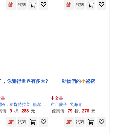
試閱
試閱
子，你覺得世界有多大?
動物們的
小
祕密
文書
中文書
・洛特(Alberto Lot)
麗塔．泰肯特拉普
賴潔林
布
布
麗塔．泰肯特拉普（Britta Teckentrup）
川愛子
吳海青
9
288
79
276
惠價:
折,
元
優惠價:
折,
元
試閱
試閱