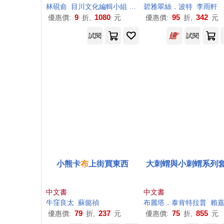
波波的彩蛋》故事遊戲
書
CP值高】
林硯俞
目川文化編輯小組
邱憶群
碧雅翠絲．波特
李雨軒
】+【晚安故事：放羊的孩
9
1080
95
342
優惠價:
折,
元
優惠價:
折,
元
子+不來梅樂隊+醜小鴨】)
試閱
試閱
小熊卡
布
上街買東西
大刺蝟與小刺蝟系列
中文書
中文書
牛窪良太
蘇懿禎
布
麗塔．泰肯特拉普
賴
79
237
75
855
優惠價:
折,
元
優惠價:
折,
元