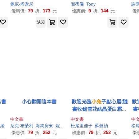
佩尼‧塔索尼
謝霈儀
Tony
謝
79
173
9
144
優惠價:
折,
元
優惠價:
折,
元
優
試閱
套書
小心翻開這本書
歡迎光臨
小兔
子點心屋(隨
歡
書收錄雪花結晶蛋白霜蛋
書
糕食譜+
小兔
子去滑雪著色
中文書
中文書
中
卡)
嘉綾
尼克‧
布
榮利
海狗房東
妮可拉‧歐白恩
松尾里佳
子
蘇懿禎
松
79
252
79
252
優惠價:
折,
元
優惠價:
折,
元
優