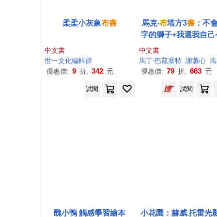
柔柔小灰象
布
書
馬克‧
布
塔方3
書
：不
字的獅子+我選我自己
會游泳的獅子
中文書
中文書
世一文化編輯群
馬丁‧巴茲塞特
謝蕙心
馬克‧
9
342
79
663
優惠價:
折,
元
優惠價:
折,
元
試閱
試閱
醜小鴨 觸感學習繪本
小花園：赫威.托雷光