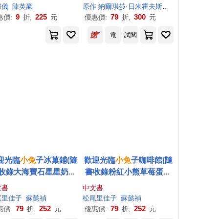
霈儀
陳英豪
原作 納爾琪莎·日米霍夫斯卡
日譯 足達和
子
9
225
79
300
惠價:
折,
元
優惠價:
折,
元
電
試閱
迎光臨
小兔
子冰菓鋪(隨
歡迎光臨
小兔
子咖啡館(隨
收錄大海寶石星星奶酪
書收錄粉紅小熊草莓蛋糕
食譜+
小兔
子著色卡)
食譜+
小兔
子著色卡)
文書
中文書
尾里佳
子
蘇懿禎
松尾里佳
子
蘇懿禎
79
252
79
252
惠價:
折,
元
優惠價:
折,
元