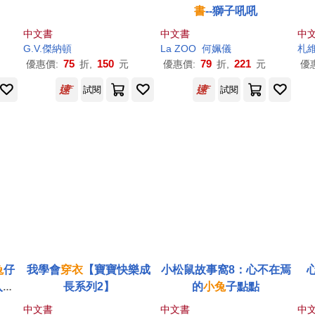
書
--獅子吼吼
中文書
中文書
中
G.V.傑納頓
La ZOO
何姵儀
札
75
150
79
221
優惠價:
折,
元
優惠價:
折,
元
優
試閱
試閱
兔
仔
我學會
穿衣
【寶寶快樂成
小松鼠故事窩8：心不在焉
入門
長系列2】
的
小兔
子點點
照，
中文書
中文書
中