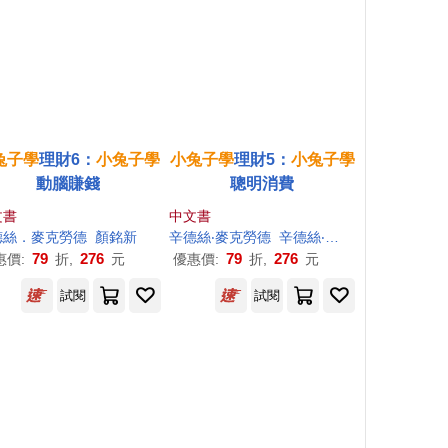
兔子學
理財6：
小兔子學
小兔子學
理財5：
小兔子學
動腦賺錢
聰明消費
文書
中文書
麥克勞德（Cinders McLeod）
德絲．麥克勞德
顏銘新
辛德絲‧麥克勞德
辛德絲‧麥克勞德（Cinders McLeod）
79
276
79
276
惠價:
折,
元
優惠價:
折,
元
試閱
試閱