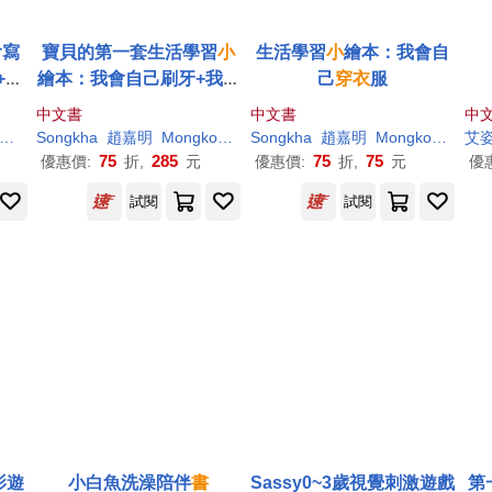
會寫
寶貝的第一套生活學習
小
生活學習
小
繪本：我會自
+不
繪本：我會自己刷牙+我會
己
穿衣
服
乖乖吃飯+我會乖乖睡覺
中文書
中文書
中
+我會自己
穿衣
服
布
塔方（Marc Boutavant）
Songkha
趙嘉明
Mongkol Wancham
Songkha
趙嘉明
Mongkol Wancham
艾
75
285
75
75
優惠價:
折,
元
優惠價:
折,
元
優
試閱
試閱
影遊
小白魚洗澡陪伴
書
Sassy0~3歲視覺刺激遊戲
第