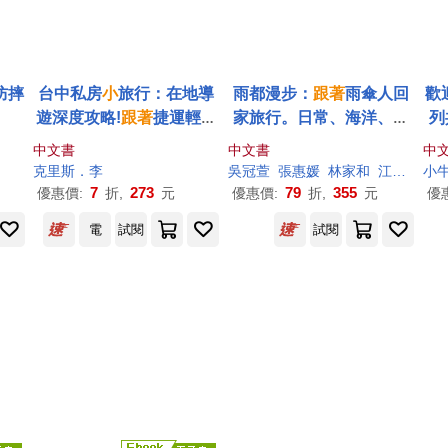
防摔
台中私房
小
旅行：在地導
雨都漫步：
跟著
雨傘人回
歡
遊深度攻略!
跟著
捷運輕鬆
家旅行。日常、海洋、信
列
遊，人氣景點、絕品美
仰、飲食、地景——
小
旅
本
中文書
中文書
中
食、藝文散策，半日&一
行職人踏查基隆五種維度
爸
克里斯．李
吳冠萱
張惠媛
林家和
江懿倫
小
蘇
日這樣玩就對了! 暢銷最新
排
7
273
79
355
優惠價:
折,
元
優惠價:
折,
元
優
版
旅
電
試閱
試閱
日