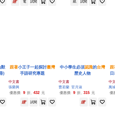
電
試閱
紙
試閱
仙獸
跟著
小王子一起探討
臺灣
中小學生必須
認識
的
台灣
跟
冊)
手語研究專題
歷史人物
日
中文書
中文書
中
張榮興
曹若蘭
官月淑
萬
9
432
9
315
優惠價:
折,
元
優惠價:
折,
元
優
試閱