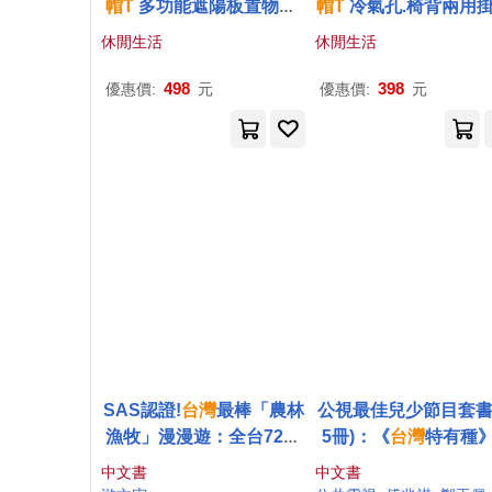
帽
T
多功能遮陽板置物夾(
帽
T
冷氣孔.椅背兩用掛
台灣
製)
台灣
製)
休閒生活
休閒生活
498
398
優惠價:
元
優惠價:
元
SAS認證!
台灣
最棒「農林
公視最佳兒少節目套書
漁牧」漫漫遊：全台72家
5冊)：《
台灣
特有種
特色農場大公開，探索生
《我家住海邊》的大
中文書
中文書
態、體驗鮮食、感受最接
人帶你
認識
台灣
美麗