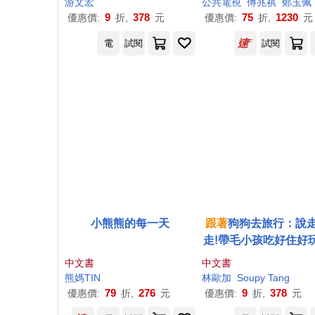
游文宏
公共電視
傅兆祺
鄭玉佩
地氣的四季
小
旅行!
林與海洋生態(附贈走
9
378
75
1230
優惠價:
折,
元
優惠價:
折,
元
灣
貼紙海報)
電
試閱
試閱
小熊熊的每一天
跟著
狗狗去旅行：說
走!帶毛小孩吃好住好
全台旅遊指南
中文書
中文書
熊
媽TIN
林歐加
Soupy Tang
79
276
9
378
優惠價:
折,
元
優惠價:
折,
元