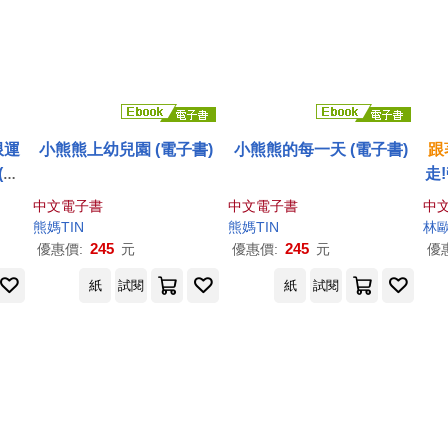
限運
小熊熊上幼兒園 (電子書)
小熊熊的每一天 (電子書)
跟
(含
走
PH
0
中文電子書
中文電子書
中
你小
熊
媽TIN
熊
媽TIN
林
245
245
優惠價:
元
優惠價:
元
優
紙
試閱
紙
試閱