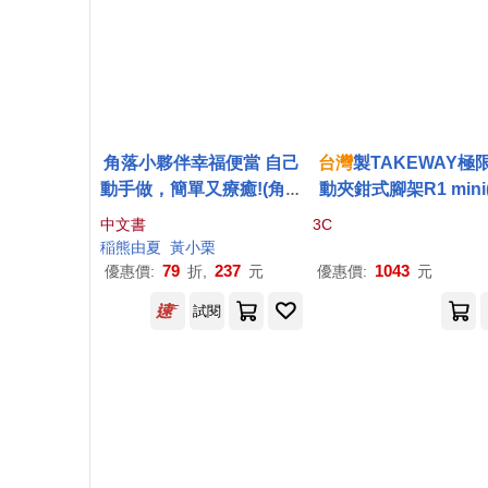
角落小夥伴幸福便當 自己
台灣
製TAKEWAY極
動手做，簡單又療癒!(角落
動夾鉗式腳架R1 mini
生物)
彈力束帶版手機座
T
-
中文書
3C
4)萬用夾卡鉗腳架迷
稲
熊
由夏
黃
小
栗
腳架
79
237
1043
優惠價:
折,
元
優惠價:
元
試閱