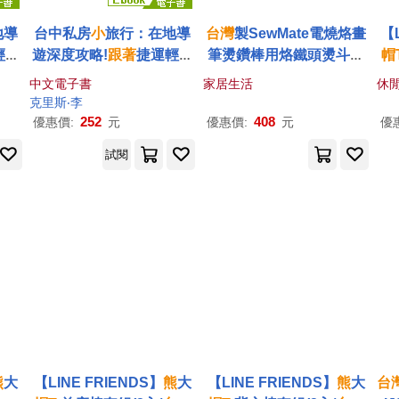
地導
台中私房
小
旅行：在地導
台灣
製SewMate電燒烙畫
【L
輕鬆
遊深度攻略!
跟著
捷運輕鬆
筆燙鑽棒用烙鐵頭燙斗燙
帽
美
遊，人氣景點、絕品美
頭DW-AW01-
T
1(3入裝即
中文電子書
家居生活
休
&一
食、藝文散策，半日&一
19mm圓形.大熨斗
小
熨斗;
克里斯‧李
最新
日這樣玩就對了! (電子書)
適DW-AW03)
252
408
優惠價:
元
優惠價:
元
優
試閱
熊
大
【LINE FRIENDS】
熊
大
【LINE FRIENDS】
熊
大
台