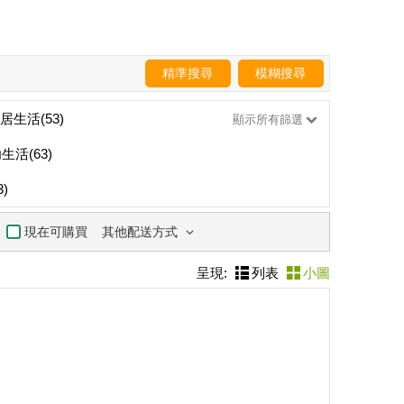
精準搜尋
模糊搜尋
居生活(53)
顯示所有篩選
生活(63)
)
其他配送方式
現在可購買
呈現:
列表
小圖