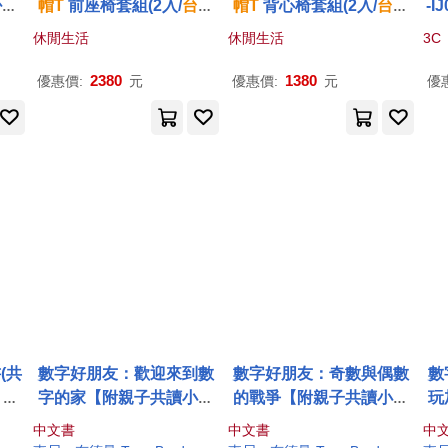
袋(
帽
T
前座椅套組(2入/
台灣
帽
T
背心椅套組(2入/
台灣
-IJ
製)
製)
的
休閒生活
休閒生活
3C
貨
2380
1380
優惠價:
元
優惠價:
元
優
(共
數字好朋友：歡迎來到數
數字好朋友：奇數與偶數
數
》與
字的家【附親子共讀小指
的戰爭【附親子共讀小指
玩
小達
南】(英國
牛津
大學專為孩
南】(英國
牛津
大學專為孩
南
中文書
中文書
中
的山
童設計!建立基本數學概
童設計!
認識
奇數和偶數，
童