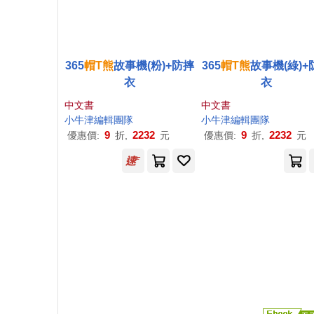
365
帽
T
熊
故事機(粉)+防摔
365
帽
T
熊
故事機(綠)+
衣
衣
中文書
中文書
小
牛津
編輯團隊
小
牛津
編輯團隊
9
2232
9
2232
優惠價:
折,
元
優惠價:
折,
元