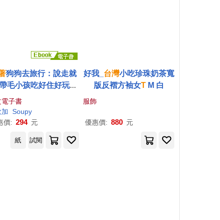
著
狗狗去旅行：說走就
好我_
台灣
小吃珍珠奶茶寬
!帶毛小孩吃好住好玩好
版反褶方袖女
T
M 白
全台旅遊指南 (電子書)
文電子書
服飾
歐加
Soupy
294
880
惠價:
元
優惠價:
元
紙
試閱