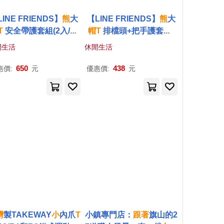
INE FRIENDS】
熊
大
【LINE FRIENDS】
熊
大
T
安全帶護套組(2入/
台
帽
T
排檔頭+把手護套組(
灣
製)
台灣
製)
閒生活
休閒生活
650
438
惠價:
元
優惠價:
元
灣
製TAKEWAY
小
內爪
T
小鎮專門店：
跟著
旗山的2