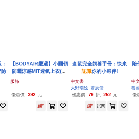
版：
【BODYAIR嚴選】小圓領
倉鼠完全飼養手冊：快來
陪
冒險
防曬涼感MIT透氣上衣(運
認識
你的小夥伴!
動.瑜珈.慢跑.健身.速乾.運
服飾
中文書
中
動服.透氣.舞蹈.
台灣
製) M
大野瑞絵
蕭辰倢
穆
粉紅
392
79
252
優惠價:
元
優惠價:
折,
元
優
試閱