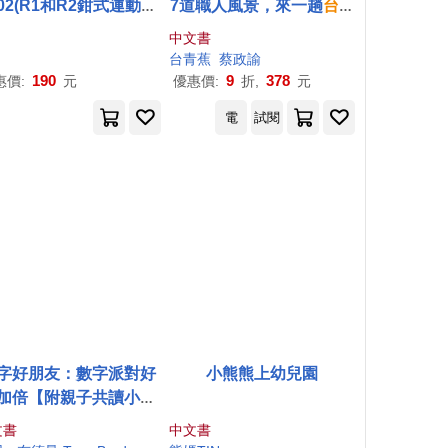
02(R1和R2鉗式運動夾
7道職人風景，來一趟
台灣
主體配件之一;
台灣
公司
古早味的紙上行旅
中文書
)適圓柱固定在圓形樹枝
台
青蕉
蔡政諭
用
190
9
378
惠價:
元
優惠價:
折,
元
電
試閱
字好朋友：數字派對好
小熊熊上幼兒園
加倍【附親子共讀小指
】(英國
牛津
大學專為孩
文書
中文書
設計!
認識
基本倍數概