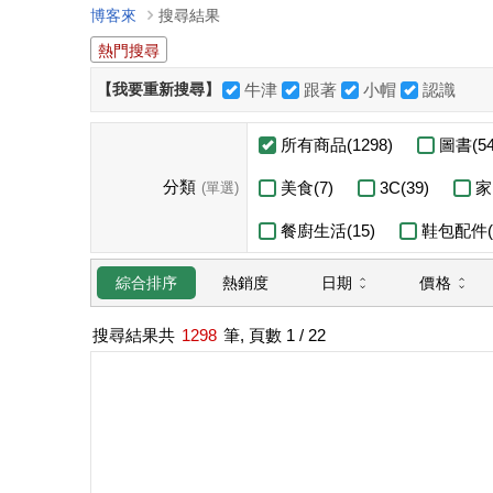
博客來
搜尋結果
熱門搜尋
【我要重新搜尋】
牛津
跟著
小帽
認識
所有商品(1298)
圖書(54
分類
美食(7)
3C(39)
家
(單選)
餐廚生活(15)
鞋包配件(4
日期
價格
綜合排序
熱銷度
搜尋結果共
1298
筆, 頁數
1
/ 22