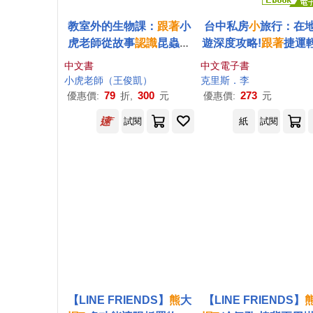
教室外的生物課：
跟著
小
台中私房
小
旅行：在
虎老師從故事
認識
昆蟲生
遊深度攻略!
跟著
捷運
態
遊，人氣景點、絕品
中文書
中文電子書
食、藝文散策，半日
小虎老師（王俊凱）
克里斯．李
日這樣玩就對了! 暢銷
79
300
273
優惠價:
折,
元
優惠價:
元
版 (電子書)
試閱
紙
試閱
【LINE FRIENDS】
熊
大
【LINE FRIENDS】