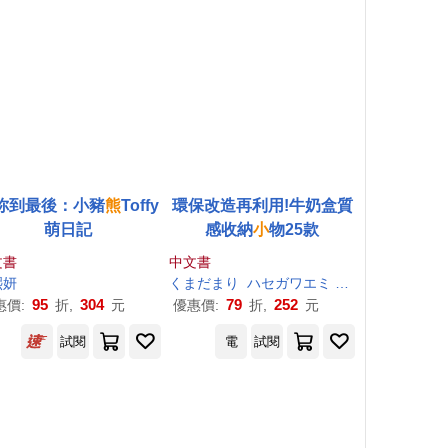
你到最後：小豬
熊
Toffy
環保改造再利用!牛奶盒質
萌日記
感收納
小
物25款
文書
中文書
熙妍
くまだまり
ハセガワエミ
井上ひとみ
滝澤
95
304
79
252
惠價:
折,
元
優惠價:
折,
元
試閱
電
試閱