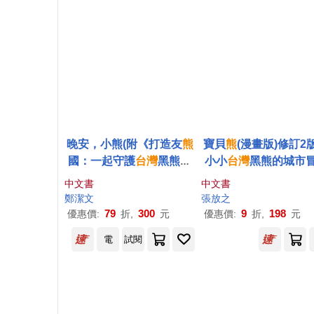
晚安，小熊(附《打造友
熊
寶貝
熊
(漫畫版)修訂2
國：一起守護
台灣
黑熊》
小小
台灣
黑熊的城市
親師手冊)
中文書
中文書
鄭潔文
張放之
79
300
9
198
優惠價:
折,
元
優惠價:
折,
元
電
試閱