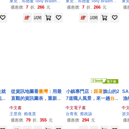
東尼．布德曼 Tony Bradman
魏嘉儀
米格爾．桑切斯 Miguel Sánc
東尼．布德曼 Tony Bradman
魏嘉
讀
台
念，從
認識
數字符號、學
建立數與量的對應概念，
念
7
266
7
266
優惠價:
折,
元
優惠價:
折,
元
優
習數量到理解數值大小，
快樂培養數學素養)
試閱
試閱
快樂培養數學素養)
走就
從資訊地圖看
臺灣
：用最
小鎮專門店：
跟著
旗山的2
SA
玩好
直觀的資訊圖表，重新
認
7道職人風景，來一趟
台灣
漁
識
島嶼大小事
古早味的紙上行旅 (電子
特
中文書
中文電子書
中
書)
態
王昱堯
賴進貴
台
青蕉
蔡政諭
游
地
79
355
294
優惠價:
折,
元
優惠價:
元
優