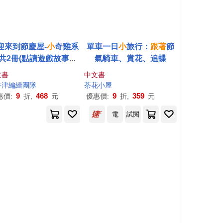
迎來到節慶屋-
小
奇雞系
單車一日
小
旅行：
跟著
節
共2冊(點讀遊戲故事繪
氣騎車、賞花、追蝶
)：
跟著
小
奇雞過節! 雞
文書
中文書
爸與雞媽媽為小雞們安
筱嵐
牛津
編緝團隊
邱榆
茶花小屋
了一場充滿趣味的探險
9
468
9
359
惠價:
折,
元
優惠價:
折,
元
程。每一頁都是一個節
電
試閱
場景，並藏著一個小遊
戲......