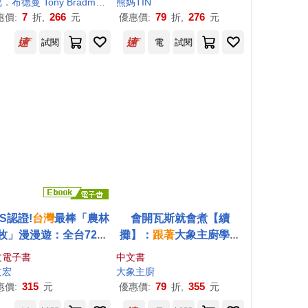
hez
儀
米格爾．桑切斯 Miguel Sánchez
東尼．布德曼 Tony Bradman
魏嘉儀
熊
媽TIN
米格爾．桑切斯 Miguel Sánchez
，具體理解數值大小，
7
266
79
276
惠價:
折,
元
優惠價:
折,
元
快樂培養數學素養)
試閱
電
試閱
S認證!
台灣
最棒「農林
會開瓦斯就會煮【續
牧」漫漫遊：全台72家
攤】：
跟著
大象主廚學做
色農場大公開，探索生
「
台灣
胃」最愛料理，從
文電子書
中文書
、體驗鮮食、感受最接
土雞城、夜市小吃一路吃
文宏
大象主廚
氣的四季
小
旅行! (電子
到居酒屋、涮涮鍋、韓劇
315
79
355
惠價:
元
優惠價:
折,
元
書)
名菜!