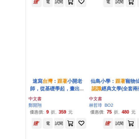
電
試閱
電
試閱
速寫
台灣
：
跟著
小開老
仙島小學：
跟著
寵物
師，從基礎學起，畫出你
認識
經典文學(全套兩
的
台灣
style
中文書
中文書
鄭開翔
林哲璋
BO2
9
359
75
480
優惠價:
折,
元
優惠價:
折,
元
電
試閱
試閱