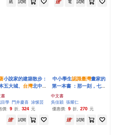
紙
試閱
電
試閱
著
小說家的建築散步：
中小學生
認識
臺灣
畫家的
本五大城、
台灣
北中南
第一本書 ：那一刻，七彩
的近代建築豪華之旅
繽紛
文書
中文書
城目學
門井慶喜
涂愫芸
吳佳穎
張耀仁
9
324
9
270
惠價:
折,
元
優惠價:
折,
元
試閱
試閱