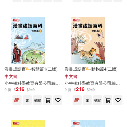
漫畫成語百
科
·智慧篇1(二版)
漫畫成語百
科
·動物篇4(二版)
中文書
中文書
小
牛頓
科學教育有限公司
編輯
團隊
小
牛頓
科學教育有限公司
編輯
團
216
216
9 折
$
$
240
9 折
$
$
240
電
試閱
電
試閱