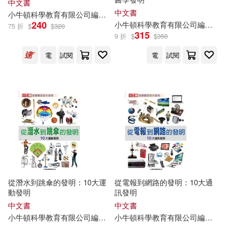
中文書
中文書
小
牛頓
科學教育有限公司
編輯
團隊
廖篤誠
蔣宜庭
藍色夢境動漫
240
小
牛頓
科學教育有限公司
編輯
團
75 折
$
$
320
315
9 折
$
$
350
電
試閱
電
試閱
從潛水到跳傘的發明：10大運
從電報到網路的發明：10大通
動發明
訊發明
中文書
中文書
小
牛頓
科學教育有限公司
編輯
團隊
小
牛頓
科學教育有限公司
編輯
團