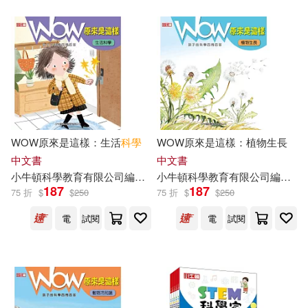
WOW原來是這樣：生活
科學
WOW原來是這樣：植物生長
中文書
中文書
小
牛頓
科學教育有限公司
編輯
團隊
小
牛頓
譚婷
科學教育有限公司
編輯
團
187
187
75 折
$
$
250
75 折
$
$
250
電
試閱
電
試閱