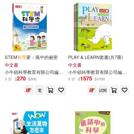
STEM
科學
家：風中的祕密
PLAY & LEARN套書(共7冊)
中文書
中文書
小
牛頓
科學教育有限公司
編輯
團隊
小
牛頓
藍色夢境動漫工作室
科學教育有限公司
邱崇杰
編輯
團
270
1575
9 折
$
$
300
9 折
$
$
1750
電
試閱