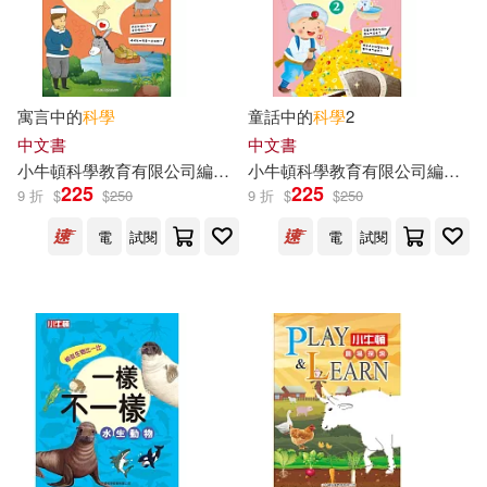
寓言中的
科學
童話中的
科學
2
中文書
中文書
小
牛頓
科學教育有限公司
編輯
團隊
小
牛頓
科學教育有限公司
編輯
團
225
225
9 折
$
$
250
9 折
$
$
250
電
試閱
電
試閱