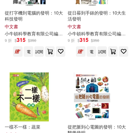
從打字機到電腦的發明：10大
從日晷到手錶的發明：10大生
科技發明
活發明
中文書
中文書
小
牛頓
科學教育有限公司
編輯
團隊
小
牛頓
科學教育有限公司
編輯
團
315
315
9 折
$
$
350
9 折
$
$
350
電
試閱
電
試閱
一樣不一樣：蔬菜
從把脈到心電圖的發明：10大
醫學發明