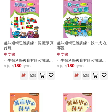
趣味邏輯思維訓練：認圖形 真
趣味邏輯思維訓練：找一找 在
好玩
哪裡
中文書
中文書
小
牛頓
科學教育有限公司
編輯
團隊
小
牛頓
科學教育有限公司
編輯
團
180
180
9 折
$
$
200
9 折
$
$
200
試閱
試閱