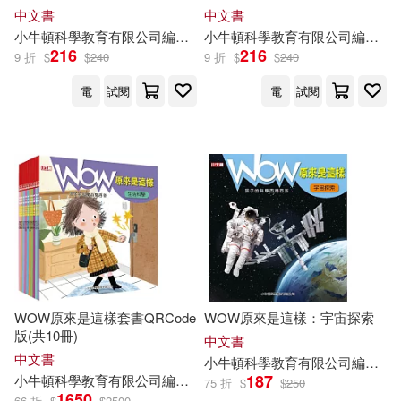
中文書
中文書
小
牛頓
科學教育有限公司
編輯
團隊
小
牛頓
科學教育有限公司
編輯
團
216
216
9 折
$
$
240
9 折
$
$
240
電
試閱
電
試閱
WOW原來是這樣套書QRCode
WOW原來是這樣：宇宙探索
版(共10冊)
中文書
中文書
小
牛頓
科學教育有限公司
編輯
團
187
小
牛頓
科學教育有限公司
編輯
團隊
廖篤誠
張承
江正一
藍色夢
75 折
$
$
250
1650
66 折
$
$
2500