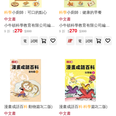
科學
小廚師：可口的點心
科學
小廚師：健康的早餐
中文書
中文書
小
牛頓
科學教育有限公司
編輯
團隊
小
牛頓
碳十四圖像設計
科學教育有限公司
閃揚容
編輯
團
270
270
9 折
$
$
300
9 折
$
$
300
電
試閱
電
試閱
漫畫成語百
科
·動物篇3(二版)
漫畫成語百
科
·
科學
篇2(二版)
中文書
中文書