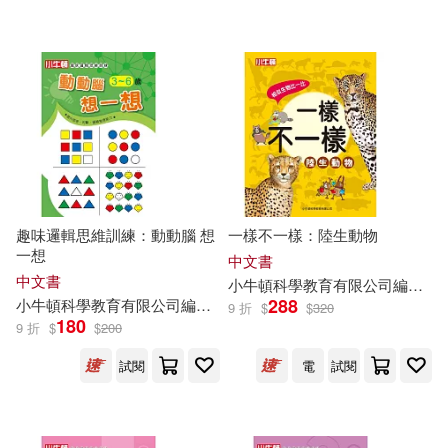
趣味邏輯思維訓練：動動腦 想
一樣不一樣：陸生動物
一想
中文書
中文書
小
牛頓
科學教育有限公司
編輯
團
288
小
牛頓
科學教育有限公司
編輯
團隊
9 折
$
$
320
180
9 折
$
$
200
試閱
電
試閱