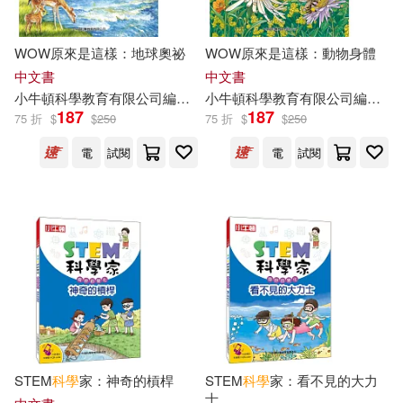
WOW原來是這樣：地球奧祕
WOW原來是這樣：動物身體
中文書
中文書
小
牛頓
科學教育有限公司
編輯
團隊
小
牛頓
江正一
科學教育有限公司
編輯
團
187
187
75 折
$
$
250
75 折
$
$
250
電
試閱
電
試閱
STEM
科學
家：神奇的槓桿
STEM
科學
家：看不見的大力
士