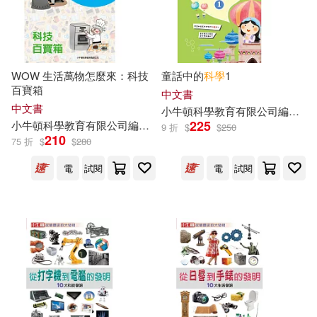
WOW 生活萬物怎麼來：科技
童話中的
科學
1
百寶箱
中文書
中文書
小
牛頓
科學教育有限公司
編輯
團
225
小
牛頓
科學教育有限公司
編輯
團隊
蔡琇惠
蘇偉宇
邱崇杰
黃法
9 折
$
$
250
210
75 折
$
$
280
電
試閱
電
試閱