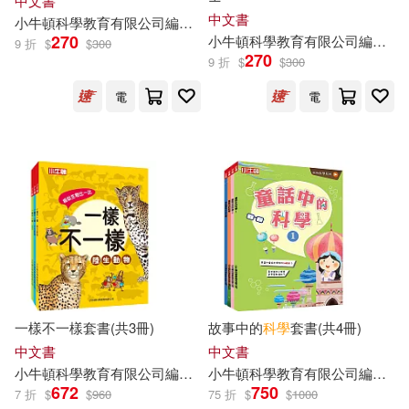
中文書
中文書
小
牛頓
科學教育有限公司
編輯
團隊
藍色夢境動漫工作室
邱崇杰
270
小
牛頓
科學教育有限公司
編輯
團
9 折
$
$
300
270
9 折
$
$
300
電
電
一樣不一樣套書(共3冊)
故事中的
科學
套書(共4冊)
中文書
中文書
小
牛頓
科學教育有限公司
編輯
團隊
小
牛頓
廖篤誠
科學教育有限公司
江勻楷
蔣宜庭
編輯
藍色
團
672
750
7 折
$
$
960
75 折
$
$
1000