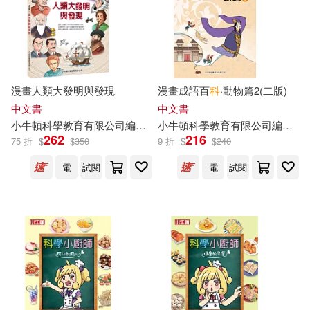
價格
-
範圍
漫畫人類大發明與發現
漫畫成語百
科
·動物篇2(二版)
中文書
中文書
小
牛頓
科學教育有限公司
編輯
團隊
小
牛頓
科學教育有限公司
編輯
團
262
216
75 折
$
$
350
9 折
$
$
240
電
試閱
電
試閱