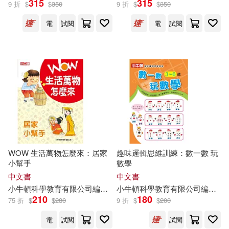
315
315
9 折
$
$
350
9 折
$
$
350
電
試閱
電
試閱
WOW 生活萬物怎麼來：居家
趣味邏輯思維訓練：數一數 玩
小幫手
數學
中文書
中文書
小
牛頓
科學教育有限公司
編輯
團隊
小
牛頓
蔡琇惠
科學教育有限公司
蘇偉宇
邱崇杰
編輯
黃法
團
210
180
75 折
$
$
280
9 折
$
$
200
電
試閱
試閱