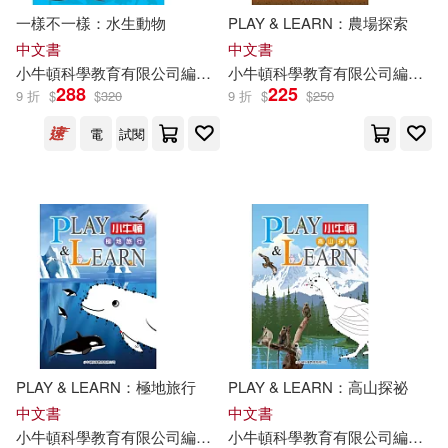
一樣不一樣：水生動物
PLAY & LEARN：農場探索
中文書
中文書
小
牛頓
科學教育有限公司
編輯
團隊
小
牛頓
廖篤誠
科學教育有限公司
蔣宜庭
邱崇杰
編輯
團
288
225
9 折
$
$
320
9 折
$
$
250
電
試閱
PLAY & LEARN：極地旅行
PLAY & LEARN：高山探祕
中文書
中文書
小
牛頓
科學教育有限公司
編輯
團隊
小
牛頓
科學教育有限公司
編輯
團