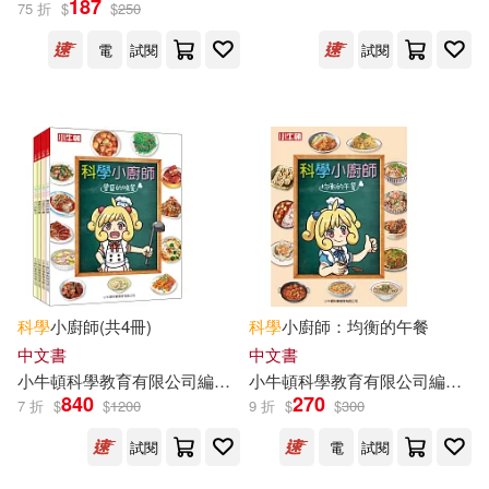
187
75 折
$
$
250
出版社
(可複選)
電
試閱
試閱
小牛頓(525)
配送方式
(可複選)
可超商取貨(86)
可海外宅配(86)
科學
小廚師(共4冊)
科學
小廚師：均衡的午餐
中文書
中文書
小
牛頓
科學教育有限公司
編輯
團隊
小
牛頓
碳十四圖像設計
科學教育有限公司
閃揚容
編輯
團
可港澳店取(85)
840
270
7 折
$
$
1200
9 折
$
$
300
試閱
電
試閱
可新加坡店取(85)