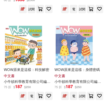
試閱
電
試閱
WOW原來是這樣：科技解密
WOW原來是這樣：身體密碼
中文書
中文書
小
牛頓
科學教育有限公司
編輯
團隊
小
牛頓
譚婷
科學教育有限公司
編輯
團
187
187
75 折
$
$
250
75 折
$
$
250
電
電
試閱