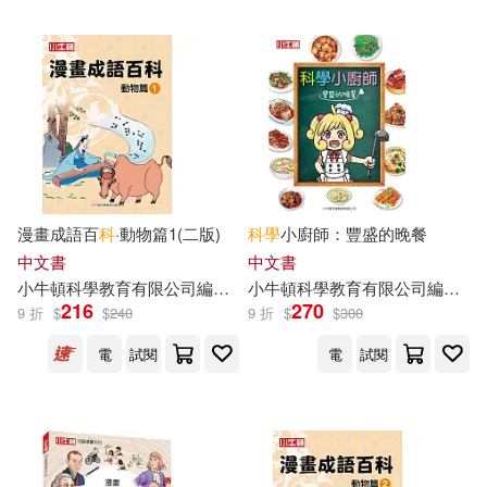
可菲律賓店取(85)
電子書
(可複選)
適合平板閱讀(262)
漫畫成語百
科
·動物篇1(二版)
科學
小廚師：豐盛的晚餐
中文書
中文書
小
牛頓
其他
科學教育有限公司
編輯
團隊
小
牛頓
科學教育有限公司
編輯
團
(可複選)
216
270
9 折
$
$
240
9 折
$
$
300
電
試閱
電
試閱
現在可購買商品(504)
作者/演唱/譯/編/繪(525)