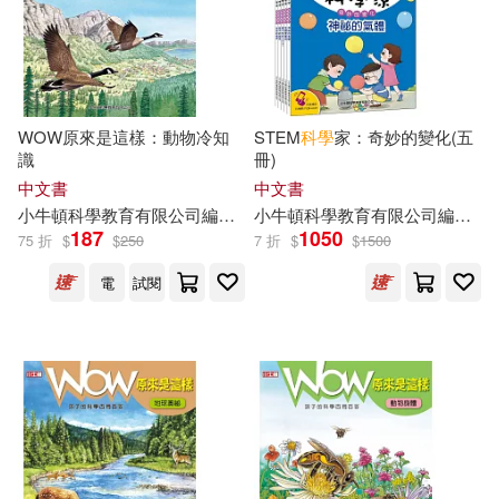
WOW原來是這樣：動物冷知
STEM
科學
家：奇妙的變化(五
識
冊)
中文書
中文書
小
牛頓
科學教育有限公司
編輯
團隊
小
牛頓
廖篤誠
科學教育有限公司
藍色夢境動漫工作室
編輯
團
187
1050
75 折
$
$
250
7 折
$
$
1500
電
試閱