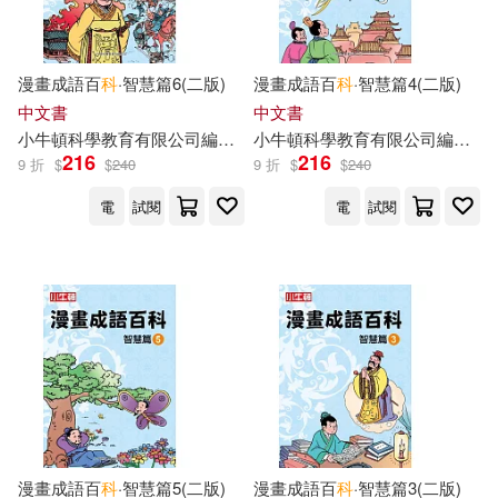
漫畫成語百
科
·智慧篇6(二版)
漫畫成語百
科
·智慧篇4(二版)
中文書
中文書
小
牛頓
科學教育有限公司
編輯
團隊
小
牛頓
科學教育有限公司
編輯
團
216
216
9 折
$
$
240
9 折
$
$
240
電
試閱
電
試閱
漫畫成語百
科
·智慧篇5(二版)
漫畫成語百
科
·智慧篇3(二版)