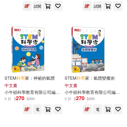
試閱
試閱
STEM
科學
家：神祕的氣體
STEM
科學
家：氣體變魔術
中文書
中文書
小
牛頓
科學教育有限公司
編輯
團隊
小
牛頓
藍色夢境動漫工作室
科學教育有限公司
邱崇杰
編輯
團
270
270
9 折
$
$
300
9 折
$
$
300
電
電