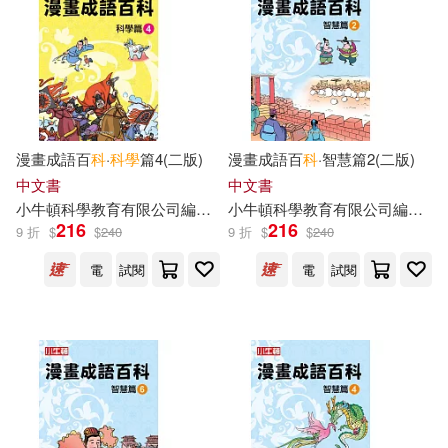
漫畫成語百
科
·
科學
篇4(二版)
漫畫成語百
科
·智慧篇2(二版)
中文書
中文書
小
牛頓
科學教育有限公司
編輯
團隊
小
牛頓
科學教育有限公司
編輯
團
216
216
9 折
$
$
240
9 折
$
$
240
電
試閱
電
試閱