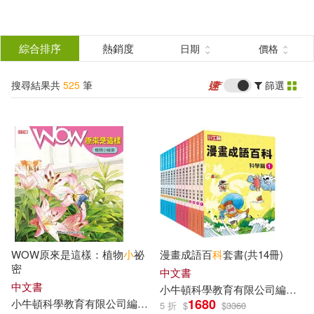
搜
尋
分類
綜合排序
熱銷度
日期
價格
(單選)
結
搜尋結果共
525
筆
篩選
圖書(86)
所有商品(525)
果
電子書(262)
有聲書(177)
篩
選
展開
作者
(可複選)
WOW原來是這樣：植物
小
祕
漫畫成語百
科
套書(共14冊)
小牛頓科學教育有限公司編輯團隊
密
中文書
(525)
中文書
小
牛頓
科學教育有限公司
編輯
團
1680
小
牛頓
科學教育有限公司
編輯
團隊
藍色夢境動漫工作室
5 折
$
$
3360