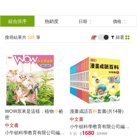
搜
尋
分類
綜合排序
熱銷度
日期
價格
(單選)
結
搜尋結果共
525
筆
篩選
圖書(86)
所有商品(525)
果
電子書(262)
有聲書(177)
篩
選
展開
作者
(可複選)
WOW原來是這樣：植物
小
祕
漫畫成語百
科
套書(共14冊)
小牛頓科學教育有限公司編輯團隊
密
中文書
(525)
中文書
小
牛頓
科學教育有限公司
編輯
團
1680
小
牛頓
科學教育有限公司
編輯
團隊
藍色夢境動漫工作室
5 折
$
$
3360