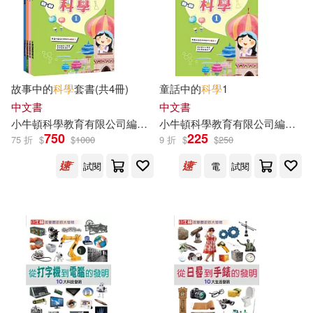
故事中的
科學
套書(共4冊)
童話中的
科學
1
中文書
中文書
小
牛頓
科學教育有限公司
編輯
團隊
小
牛頓
科學教育有限公司
編輯
團
750
225
75 折
$
$
1000
9 折
$
$
250
試閱
電
試閱