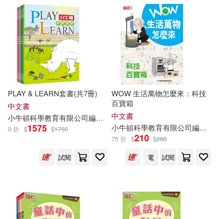
PLAY & LEARN套書(共7冊)
WOW 生活萬物怎麼來：科技
百寶箱
中文書
中文書
小
牛頓
科學教育有限公司
編輯
團隊
1575
小
牛頓
科學教育有限公司
編輯
團
9 折
$
$
1750
210
75 折
$
$
280
試閱
電
試閱