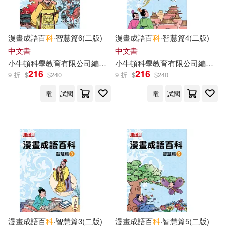
漫畫成語百
科
·智慧篇6(二版)
漫畫成語百
科
·智慧篇4(二版)
中文書
中文書
小
牛頓
科學教育有限公司
編輯
團隊
小
牛頓
科學教育有限公司
編輯
團
216
216
9 折
$
$
240
9 折
$
$
240
電
試閱
電
試閱
漫畫成語百
科
·智慧篇3(二版)
漫畫成語百
科
·智慧篇5(二版)