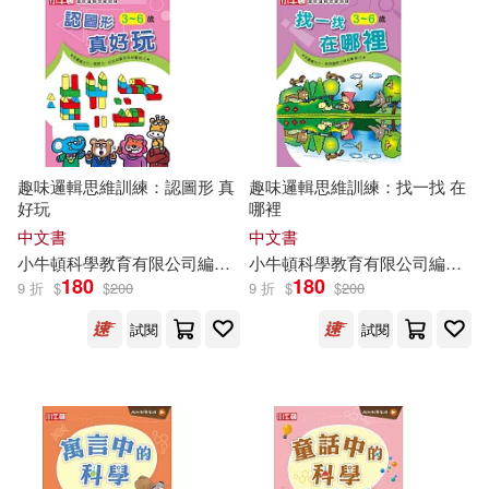
趣味邏輯思維訓練：認圖形 真
趣味邏輯思維訓練：找一找 在
好玩
哪裡
中文書
中文書
小
牛頓
科學教育有限公司
編輯
團隊
小
牛頓
科學教育有限公司
編輯
團
180
180
9 折
$
$
200
9 折
$
$
200
試閱
試閱