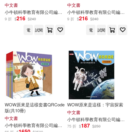
中文書
中文書
小
牛頓
科學教育有限公司
編輯
團隊
小
牛頓
科學教育有限公司
編輯
團
216
216
9 折
$
$
240
9 折
$
$
240
電
試閱
電
試閱
WOW原來是這樣套書QRCode
WOW原來是這樣：宇宙探索
版(共10冊)
中文書
中文書
小
牛頓
科學教育有限公司
編輯
團
187
小
牛頓
科學教育有限公司
編輯
團隊
廖篤誠
張承
江正一
藍色夢
75 折
$
$
250
1650
66 折
$
$
2500