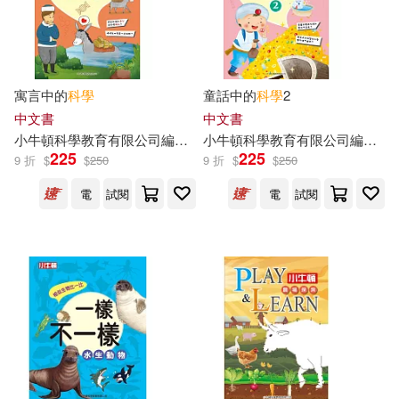
寓言中的
科學
童話中的
科學
2
中文書
中文書
小
牛頓
科學教育有限公司
編輯
團隊
小
牛頓
科學教育有限公司
編輯
團
225
225
9 折
$
$
250
9 折
$
$
250
電
試閱
電
試閱