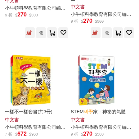
中文書
中文書
小
牛頓
科學教育有限公司
編輯
團隊
藍色夢境動漫工作室
邱崇杰
270
小
牛頓
科學教育有限公司
編輯
團
9 折
$
$
300
270
9 折
$
$
300
電
電
一樣不一樣套書(共3冊)
STEM
科學
家：神祕的氣體
中文書
中文書
小
牛頓
科學教育有限公司
編輯
團隊
小
牛頓
廖篤誠
科學教育有限公司
江勻楷
蔣宜庭
編輯
藍色
團
672
270
7 折
$
$
960
9 折
$
$
300