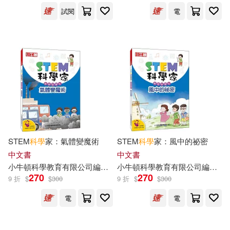
試閱
電
STEM
科學
家：氣體變魔術
STEM
科學
家：風中的祕密
中文書
中文書
小
牛頓
科學教育有限公司
編輯
團隊
小
牛頓
藍色夢境動漫工作室
科學教育有限公司
邱崇杰
編輯
團
270
270
9 折
$
$
300
9 折
$
$
300
電
電