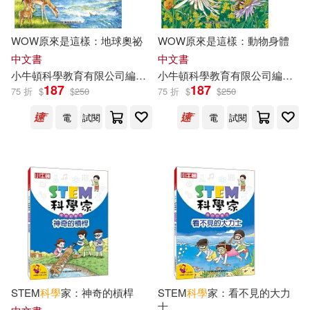
WOW原來是這樣：地球奧祕
WOW原來是這樣：動物身體
中文書
中文書
小
牛頓
科學教育有限公司
編輯
團隊
小
牛頓
江正一
科學教育有限公司
編輯
團
187
187
75 折
$
$
250
75 折
$
$
250
電
試閱
電
試閱
STEM
科學
家：神奇的槓桿
STEM
科學
家：看不見的大力
士