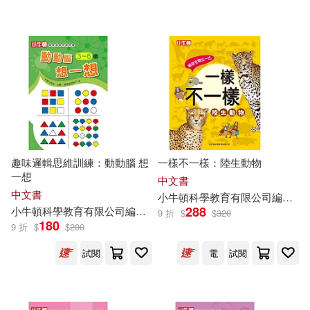
趣味邏輯思維訓練：動動腦 想
一樣不一樣：陸生動物
一想
中文書
中文書
小
牛頓
科學教育有限公司
編輯
團
288
小
牛頓
科學教育有限公司
編輯
團隊
9 折
$
$
320
180
9 折
$
$
200
試閱
電
試閱