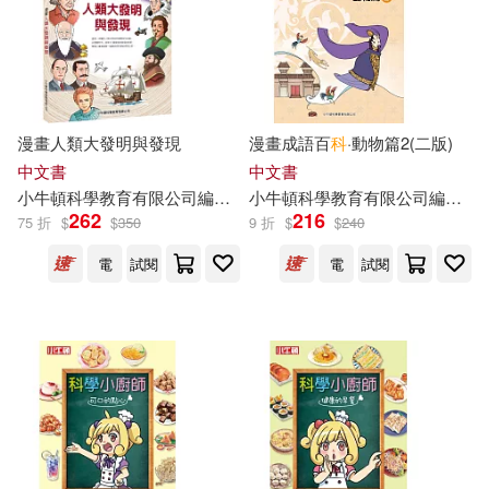
價格
-
範圍
漫畫人類大發明與發現
漫畫成語百
科
·動物篇2(二版)
中文書
中文書
小
牛頓
科學教育有限公司
編輯
團隊
小
牛頓
科學教育有限公司
編輯
團
262
216
75 折
$
$
350
9 折
$
$
240
電
試閱
電
試閱