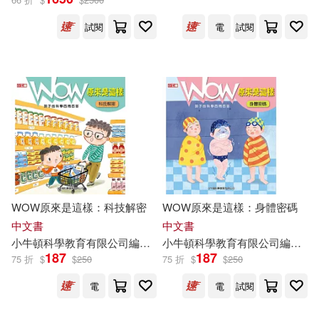
試閱
電
試閱
WOW原來是這樣：科技解密
WOW原來是這樣：身體密碼
中文書
中文書
小
牛頓
科學教育有限公司
編輯
團隊
小
牛頓
譚婷
科學教育有限公司
編輯
團
187
187
75 折
$
$
250
75 折
$
$
250
電
電
試閱