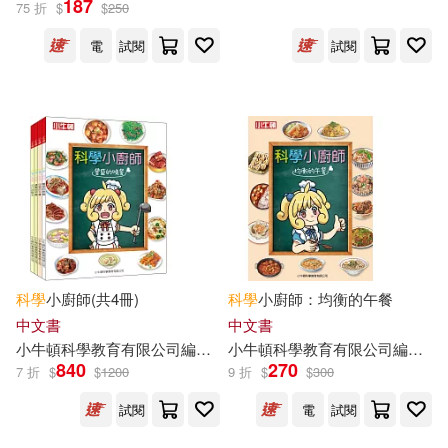
187
75 折
$
$
250
出版社
(可複選)
電
試閱
試閱
小牛頓(525)
配送方式
(可複選)
可超商取貨(86)
可海外宅配(86)
科學
小廚師(共4冊)
科學
小廚師：均衡的午餐
中文書
中文書
小
牛頓
科學教育有限公司
編輯
團隊
小
牛頓
碳十四圖像設計
科學教育有限公司
閃揚容
編輯
團
可港澳店取(85)
840
270
7 折
$
$
1200
9 折
$
$
300
試閱
電
試閱
可新加坡店取(85)