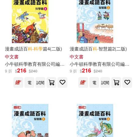
漫畫成語百
科
·
科學
篇4(二版)
漫畫成語百
科
·智慧篇2(二版)
中文書
中文書
小
牛頓
科學教育有限公司
編輯
團隊
小
牛頓
科學教育有限公司
編輯
團
216
216
9 折
$
$
240
9 折
$
$
240
電
試閱
電
試閱