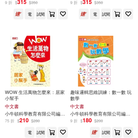
315
315
9 折
$
$
350
9 折
$
$
350
電
試閱
電
試閱
WOW 生活萬物怎麼來：居家
趣味邏輯思維訓練：數一數 玩
小幫手
數學
中文書
中文書
小
牛頓
科學教育有限公司
編輯
團隊
小
牛頓
蔡琇惠
科學教育有限公司
蘇偉宇
邱崇杰
編輯
黃法
團
210
180
75 折
$
$
280
9 折
$
$
200
電
試閱
試閱