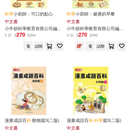
科學
小廚師：可口的點心
科學
小廚師：健康的早餐
中文書
中文書
小
牛頓
科學教育有限公司
編輯
團隊
小
牛頓
碳十四圖像設計
科學教育有限公司
閃揚容
編輯
團
270
270
9 折
$
$
300
9 折
$
$
300
電
試閱
電
試閱
漫畫成語百
科
·動物篇3(二版)
漫畫成語百
科
·
科學
篇3(二版)
中文書
中文書