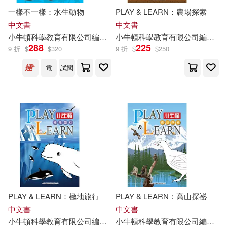
一樣不一樣：水生動物
PLAY & LEARN：農場探索
中文書
中文書
小
牛頓
科學教育有限公司
編輯
團隊
小
牛頓
廖篤誠
科學教育有限公司
蔣宜庭
邱崇杰
編輯
團
288
225
9 折
$
$
320
9 折
$
$
250
電
試閱
PLAY & LEARN：極地旅行
PLAY & LEARN：高山探祕
中文書
中文書
小
牛頓
科學教育有限公司
編輯
團隊
小
牛頓
科學教育有限公司
編輯
團