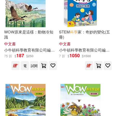
WOW原來是這樣：動物冷知
STEM
科學
家：奇妙的變化(五
識
冊)
中文書
中文書
小
牛頓
科學教育有限公司
編輯
團隊
小
牛頓
廖篤誠
科學教育有限公司
藍色夢境動漫工作室
編輯
團
187
1050
75 折
$
$
250
7 折
$
$
1500
電
試閱