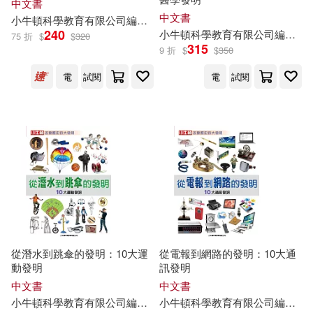
中文書
中文書
小
牛頓
科學教育有限公司
編輯
團隊
廖篤誠
蔣宜庭
藍色夢境動漫
240
小
牛頓
科學教育有限公司
編輯
團
75 折
$
$
320
315
9 折
$
$
350
電
試閱
電
試閱
從潛水到跳傘的發明：10大運
從電報到網路的發明：10大通
動發明
訊發明
中文書
中文書
小
牛頓
科學教育有限公司
編輯
團隊
小
牛頓
科學教育有限公司
編輯
團