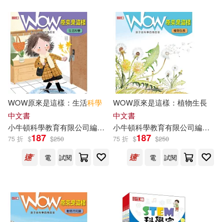
WOW原來是這樣：生活
科學
WOW原來是這樣：植物生長
中文書
中文書
小
牛頓
科學教育有限公司
編輯
團隊
小
牛頓
譚婷
科學教育有限公司
編輯
團
187
187
75 折
$
$
250
75 折
$
$
250
電
試閱
電
試閱