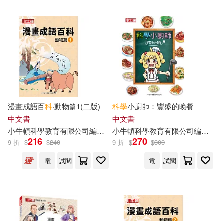
可菲律賓店取(85)
電子書
(可複選)
適合平板閱讀(262)
漫畫成語百
科
·動物篇1(二版)
科學
小廚師：豐盛的晚餐
中文書
中文書
小
牛頓
其他
科學教育有限公司
編輯
團隊
小
牛頓
科學教育有限公司
編輯
團
(可複選)
216
270
9 折
$
$
240
9 折
$
$
300
電
試閱
電
試閱
現在可購買商品(504)
作者/演唱/譯/編/繪(525)