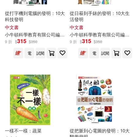
從打字機到電腦的發明：10大
從日晷到手錶的發明：10大生
科技發明
活發明
中文書
中文書
小
牛頓
科學教育有限公司
編輯
團隊
小
牛頓
科學教育有限公司
編輯
團
315
315
9 折
$
$
350
9 折
$
$
350
電
試閱
電
試閱
一樣不一樣：蔬菜
從把脈到心電圖的發明：10大
醫學發明