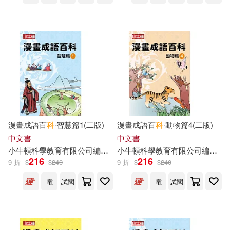
漫畫成語百
科
·智慧篇1(二版)
漫畫成語百
科
·動物篇4(二版)
中文書
中文書
小
牛頓
科學教育有限公司
編輯
團隊
小
牛頓
科學教育有限公司
編輯
團
216
216
9 折
$
$
240
9 折
$
$
240
電
試閱
電
試閱