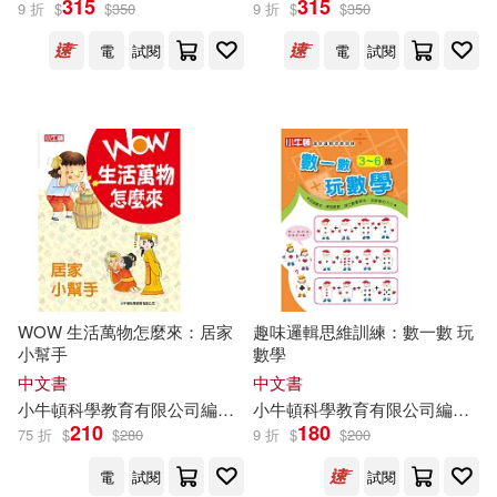
315
315
9 折
$
$
350
9 折
$
$
350
電
試閱
電
試閱
WOW 生活萬物怎麼來：居家
趣味邏輯思維訓練：數一數 玩
小幫手
數學
中文書
中文書
小
牛頓
科學教育有限公司
編輯
團隊
小
牛頓
蔡琇惠
科學教育有限公司
蘇偉宇
邱崇杰
編輯
黃法
團
210
180
75 折
$
$
280
9 折
$
$
200
電
試閱
試閱