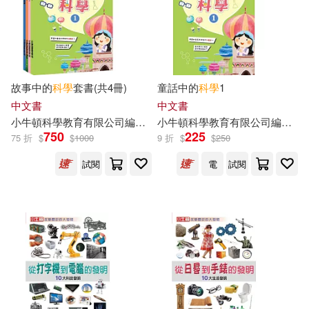
故事中的
科學
套書(共4冊)
童話中的
科學
1
中文書
中文書
小
牛頓
科學教育有限公司
編輯
團隊
小
牛頓
科學教育有限公司
編輯
團
750
225
75 折
$
$
1000
9 折
$
$
250
試閱
電
試閱