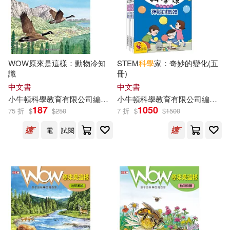
WOW原來是這樣：動物冷知
STEM
科學
家：奇妙的變化(五
識
冊)
中文書
中文書
小
牛頓
科學教育有限公司
編輯
團隊
小
牛頓
廖篤誠
科學教育有限公司
藍色夢境動漫工作室
編輯
團
187
1050
75 折
$
$
250
7 折
$
$
1500
電
試閱