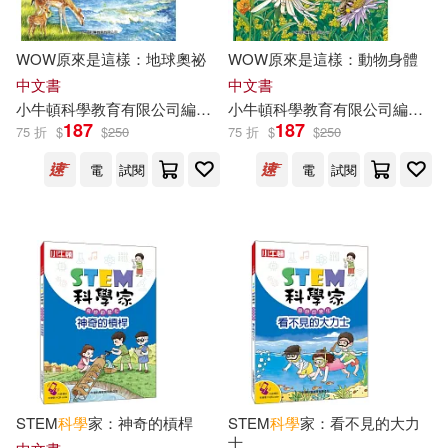
WOW原來是這樣：地球奧祕
WOW原來是這樣：動物身體
中文書
中文書
小
牛頓
科學教育有限公司
編輯
團隊
小
牛頓
江正一
科學教育有限公司
編輯
團
187
187
75 折
$
$
250
75 折
$
$
250
電
試閱
電
試閱
STEM
科學
家：神奇的槓桿
STEM
科學
家：看不見的大力
士