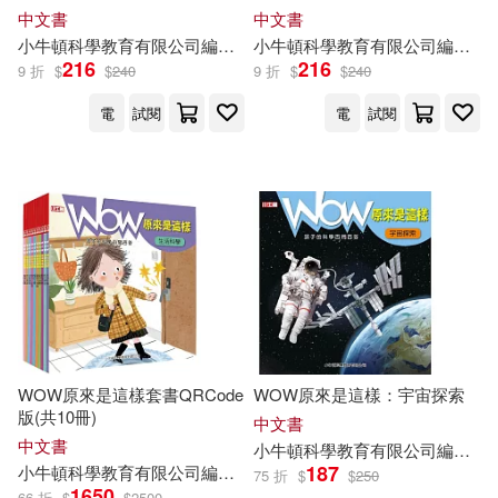
中文書
中文書
小
牛頓
科學教育有限公司
編輯
團隊
小
牛頓
科學教育有限公司
編輯
團
216
216
9 折
$
$
240
9 折
$
$
240
電
試閱
電
試閱
WOW原來是這樣套書QRCode
WOW原來是這樣：宇宙探索
版(共10冊)
中文書
中文書
小
牛頓
科學教育有限公司
編輯
團
187
小
牛頓
科學教育有限公司
編輯
團隊
廖篤誠
張承
江正一
藍色夢
75 折
$
$
250
1650
66 折
$
$
2500