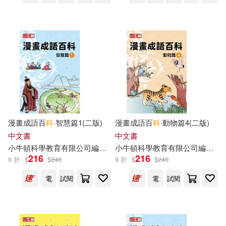
漫畫成語百
科
·智慧篇1(二版)
漫畫成語百
科
·動物篇4(二版)
中文書
中文書
小
牛頓
科學教育有限公司
編輯
團隊
小
牛頓
科學教育有限公司
編輯
團
216
216
9 折
$
$
240
9 折
$
$
240
電
試閱
電
試閱