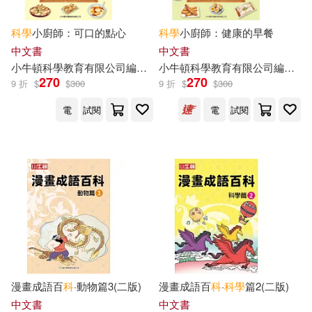
科學
小廚師：可口的點心
科學
小廚師：健康的早餐
中文書
中文書
小
牛頓
科學教育有限公司
編輯
團隊
小
牛頓
碳十四圖像設計
科學教育有限公司
閃揚容
編輯
團
270
270
9 折
$
$
300
9 折
$
$
300
電
試閱
電
試閱
漫畫成語百
科
·動物篇3(二版)
漫畫成語百
科
·
科學
篇2(二版)
中文書
中文書