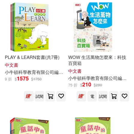
PLAY & LEARN套書(共7冊)
WOW 生活萬物怎麼來：科技
百寶箱
中文書
中文書
小
牛頓
科學教育有限公司
編輯
團隊
1575
小
牛頓
科學教育有限公司
編輯
團
9 折
$
$
1750
210
75 折
$
$
280
試閱
電
試閱