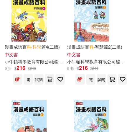
漫畫成語百
科
·
科學
篇4(二版)
漫畫成語百
科
·智慧篇2(二版)
中文書
中文書
小
牛頓
科學教育有限公司
編輯
團隊
小
牛頓
科學教育有限公司
編輯
團
216
216
9 折
$
$
240
9 折
$
$
240
電
試閱
電
試閱