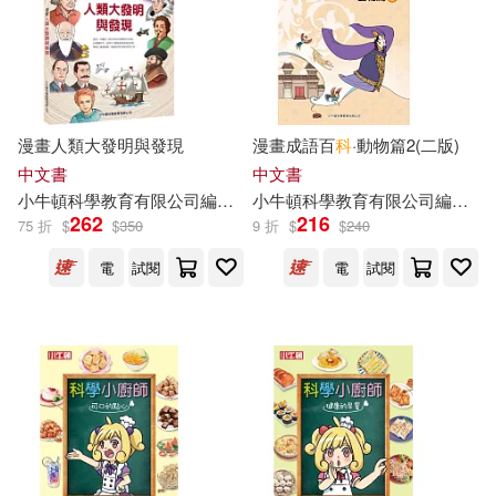
價格
-
範圍
漫畫人類大發明與發現
漫畫成語百
科
·動物篇2(二版)
中文書
中文書
小
牛頓
科學教育有限公司
編輯
團隊
小
牛頓
科學教育有限公司
編輯
團
262
216
75 折
$
$
350
9 折
$
$
240
電
試閱
電
試閱