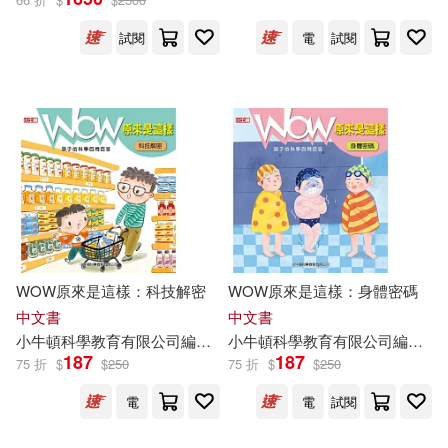
試閱
電
試閱
WOW原來是這樣：科技解密
WOW原來是這樣：身體密碼
中文書
中文書
小
牛頓
科學教育有限公司
編輯
團隊
小
牛頓
譚婷
科學教育有限公司
編輯
團
187
187
75 折
$
$
250
75 折
$
$
250
電
電
試閱