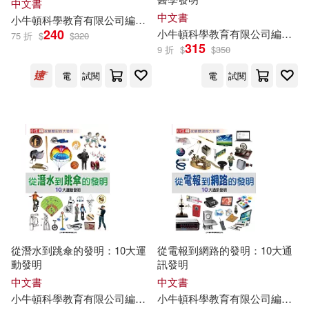
中文書
中文書
小
牛頓
科學教育有限公司
編輯
團隊
廖篤誠
蔣宜庭
藍色夢境動漫
240
小
牛頓
科學教育有限公司
編輯
團
75 折
$
$
320
315
9 折
$
$
350
電
試閱
電
試閱
從潛水到跳傘的發明：10大運
從電報到網路的發明：10大通
動發明
訊發明
中文書
中文書
小
牛頓
科學教育有限公司
編輯
團隊
小
牛頓
科學教育有限公司
編輯
團