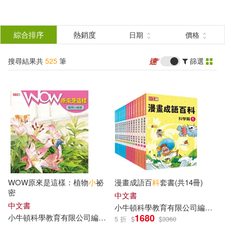
搜
尋
分類
綜合排序
熱銷度
日期
價格
(單選)
結
搜尋結果共
525
筆
篩選
圖書(86)
所有商品(525)
果
電子書(262)
有聲書(177)
篩
選
展開
作者
(可複選)
WOW原來是這樣：植物
小
祕
漫畫成語百
科
套書(共14冊)
小牛頓科學教育有限公司編輯團隊
密
中文書
(525)
中文書
小
牛頓
科學教育有限公司
編輯
團
1680
小
牛頓
科學教育有限公司
編輯
團隊
藍色夢境動漫工作室
5 折
$
$
3360