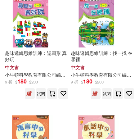
趣味邏輯思維訓練：認圖形 真
趣味邏輯思維訓練：找一找 在
好玩
哪裡
中文書
中文書
小
牛頓
科學教育有限公司
編輯
團隊
小
牛頓
科學教育有限公司
編輯
團
180
180
9 折
$
$
200
9 折
$
$
200
試閱
試閱