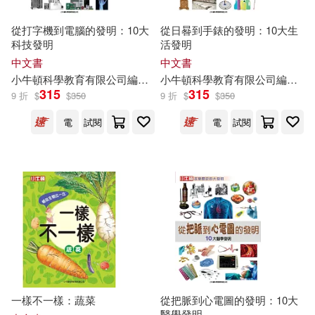
從打字機到電腦的發明：10大
從日晷到手錶的發明：10大生
科技發明
活發明
中文書
中文書
小
牛頓
科學教育有限公司
編輯
團隊
小
牛頓
科學教育有限公司
編輯
團
315
315
9 折
$
$
350
9 折
$
$
350
電
試閱
電
試閱
一樣不一樣：蔬菜
從把脈到心電圖的發明：10大
醫學發明