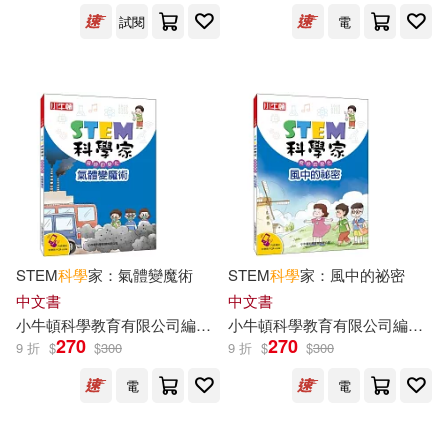
試閱
電
STEM
科學
家：氣體變魔術
STEM
科學
家：風中的祕密
中文書
中文書
小
牛頓
科學教育有限公司
編輯
團隊
小
牛頓
藍色夢境動漫工作室
科學教育有限公司
邱崇杰
編輯
團
270
270
9 折
$
$
300
9 折
$
$
300
電
電