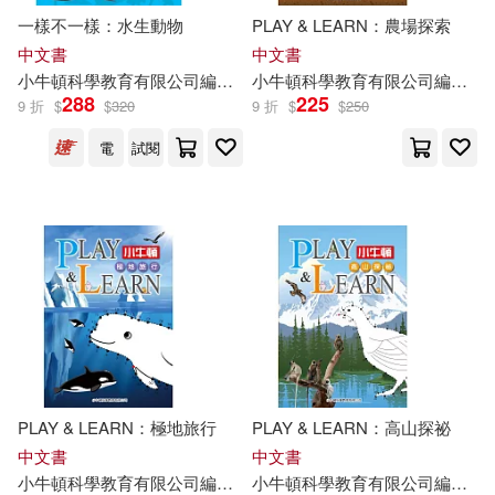
一樣不一樣：水生動物
PLAY & LEARN：農場探索
中文書
中文書
小
牛頓
科學教育有限公司
編輯
團隊
小
牛頓
廖篤誠
科學教育有限公司
蔣宜庭
邱崇杰
編輯
團
288
225
9 折
$
$
320
9 折
$
$
250
電
試閱
PLAY & LEARN：極地旅行
PLAY & LEARN：高山探祕
中文書
中文書
小
牛頓
科學教育有限公司
編輯
團隊
小
牛頓
科學教育有限公司
編輯
團