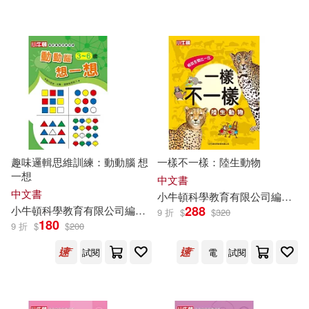
趣味邏輯思維訓練：動動腦 想
一樣不一樣：陸生動物
一想
中文書
中文書
小
牛頓
科學教育有限公司
編輯
團
288
小
牛頓
科學教育有限公司
編輯
團隊
9 折
$
$
320
180
9 折
$
$
200
試閱
電
試閱