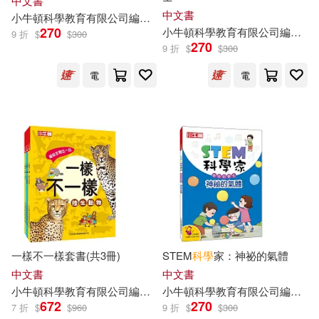
中文書
中文書
小
牛頓
科學教育有限公司
編輯
團隊
藍色夢境動漫工作室
邱崇杰
270
小
牛頓
科學教育有限公司
編輯
團
9 折
$
$
300
270
9 折
$
$
300
電
電
一樣不一樣套書(共3冊)
STEM
科學
家：神祕的氣體
中文書
中文書
小
牛頓
科學教育有限公司
編輯
團隊
小
牛頓
廖篤誠
科學教育有限公司
江勻楷
蔣宜庭
編輯
藍色
團
672
270
7 折
$
$
960
9 折
$
$
300