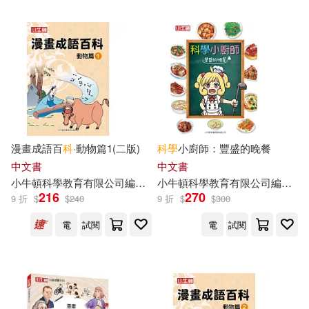
可菲律賓店取(85)
電子書
(可複選)
適合平板閱讀(262)
漫畫成語百
科
·動物篇1(二版)
科學
小廚師：豐盛的晚餐
中文書
中文書
小
牛頓
其他
科學教育有限公司
編輯
團隊
小
牛頓
科學教育有限公司
編輯
團
(可複選)
216
270
9 折
$
$
240
9 折
$
$
300
電
試閱
電
試閱
現在可購買商品(504)
作者/演唱/譯/編/繪(525)