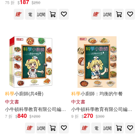
187
75 折
$
$
250
出版社
(可複選)
電
試閱
試閱
小牛頓(525)
配送方式
(可複選)
可超商取貨(86)
可海外宅配(86)
科學
小廚師(共4冊)
科學
小廚師：均衡的午餐
中文書
中文書
小
牛頓
科學教育有限公司
編輯
團隊
小
牛頓
碳十四圖像設計
科學教育有限公司
閃揚容
編輯
團
可港澳店取(85)
840
270
7 折
$
$
1200
9 折
$
$
300
試閱
電
試閱
可新加坡店取(85)