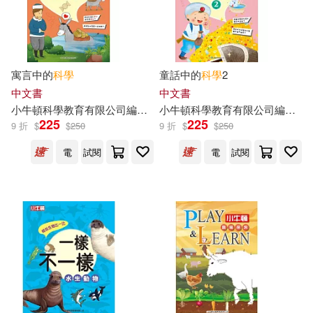
寓言中的
科學
童話中的
科學
2
中文書
中文書
小
牛頓
科學教育有限公司
編輯
團隊
小
牛頓
科學教育有限公司
編輯
團
225
225
9 折
$
$
250
9 折
$
$
250
電
試閱
電
試閱