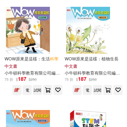
WOW原來是這樣：生活
科學
WOW原來是這樣：植物生長
中文書
中文書
小
牛頓
科學教育有限公司
編輯
團隊
小
牛頓
譚婷
科學教育有限公司
編輯
團
187
187
75 折
$
$
250
75 折
$
$
250
電
試閱
電
試閱