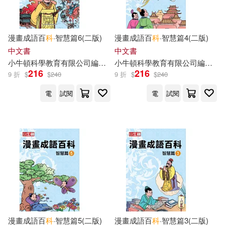
漫畫成語百
科
·智慧篇6(二版)
漫畫成語百
科
·智慧篇4(二版)
中文書
中文書
小
牛頓
科學教育有限公司
編輯
團隊
小
牛頓
科學教育有限公司
編輯
團
216
216
9 折
$
$
240
9 折
$
$
240
電
試閱
電
試閱
漫畫成語百
科
·智慧篇5(二版)
漫畫成語百
科
·智慧篇3(二版)