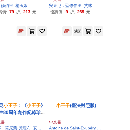
．海明威
．修伯里
楊玉娘
樹才
魯羊
安東尼．聖修伯里
艾林
79
213
9
269
惠價:
折,
元
優惠價:
折,
元
試閱
見
小王子
：《
小王子
》
小王子
(臺法對照版)
生80周年創作紀錄珍藏
集(送明信片組)
文書
中文書
娜・莫尼葉·梵理布
李浩石
安東尼・聖修伯里
Antoine de Saint-Exupéry
阿勒班・瑟理吉耶
劉麗玲
江灝
賴亭卉