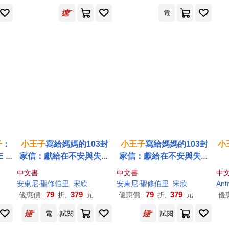
電
子
：
小王子
寫給媽媽的103封
小王子
寫給媽媽的103封
小
 F
家信：獻給在不安與失序
家信：獻給在不安與失序
系
之中，仍選擇溫柔對待世
之中，仍選擇溫柔對待世
中文書
中文書
中
界的人
界的人【首刷限量隨書附
安東尼‧聖修伯里
宋欣
安東尼‧聖修伯里
宋欣
Ant
贈《
小王子
》紀念購書
79
379
79
379
優惠價:
折,
元
優惠價:
折,
元
優
袋】
電
試閱
試閱