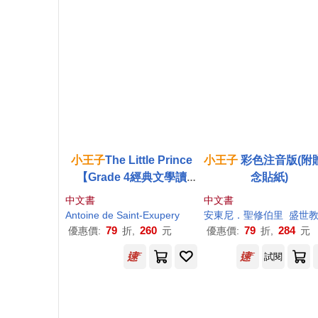
小王子
The Little Prince
小王子
彩色注音版(附
【Grade 4經典文學讀
念貼紙)
本】二版(25K+寂天雲隨
中文書
中文書
身聽APP)
Antoine de Saint-Exupery
安東尼．聖修伯里
盛世
79
260
79
284
優惠價:
折,
元
優惠價:
折,
元
試閱