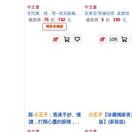
行》+《風沙星辰》【博客
中文書
中文書
來獨家】
安托萬．德．聖─埃克蘇佩里
劉君強
安東尼‧聖修伯里
樹才
葉實琥
75
742
5
190
優惠價:
折,
元
優惠價:
折,
元
博客來獨家
試閱
寫‧
小王子
：透過手抄、慢
小王子
【珍藏獨家夜
讀，打開心靈的眼睛，藉
版】(新裝版)
由書寫，體驗「寫下來」
中文書
中文書