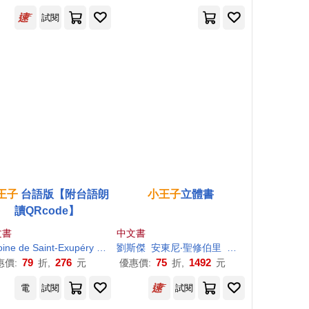
試閱
王子
台語版【附台語朗
小王子
立體書
讀QRcode】
文書
中文書
oine de Saint-Exupéry
蔡雅菁
劉斯傑
呂芊虹
安東尼‧聖修伯里
陳家希
李繼宏
79
276
75
1492
惠價:
折,
元
優惠價:
折,
元
電
試閱
試閱