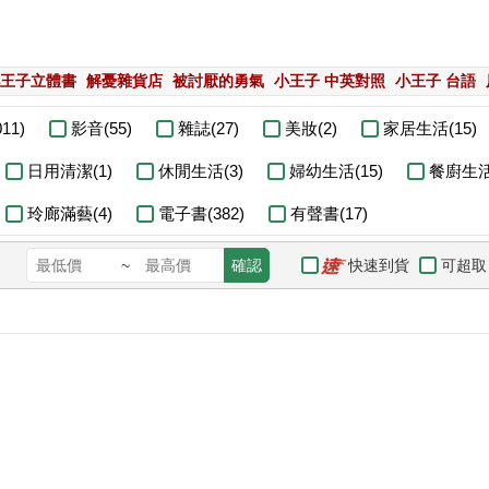
王子立體書
解憂雜貨店
被討厭的勇氣
小王子 中英對照
小王子 台語
11)
影音(55)
雜誌(27)
美妝(2)
家居生活(15)
日用清潔(1)
休閒生活(3)
婦幼生活(15)
餐廚生活(
玲廊滿藝(4)
電子書(382)
有聲書(17)
快速到貨
可超取
~
確認