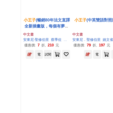
小王子
(暢銷80年法文直譯
小王子
(中英雙語對照
全新插畫版，每個有夢想
的人，都有一本
小王子
，
中文書
中文書
讀了本書才知道，真正重
安東尼‧聖修伯里
蔡季佐
鄒瑋珊
安東尼．聖修伯里
姚文
要的東西，眼睛是看不見
7
210
79
197
優惠價:
折,
元
優惠價:
折,
元
的，只有用心才能看得清
電
試閱
電
楚)