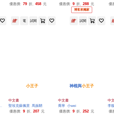
79
458
9
288
優惠價:
折,
元
優惠價:
折,
元
優
博客來獨家
電
試閱
試閱
小王子
神棍與
小王子
中文書
中文書
中
陳雅玲
聖埃克蘇佩里
馬振騁
喬寧
小
wei
李
9
207
9
252
優惠價:
折,
元
優惠價:
折,
元
優