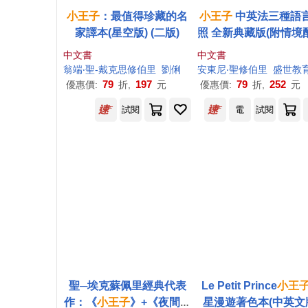
小王子
：最值得珍藏的名
小王子
中英法三種語
家譯本(星空版) (二版)
照 全新典藏版(附情境
中英法朗讀音檔連結
中文書
中文書
念藏書票)
翁端‧聖-戴克思修伯里
劉俐
安東尼‧聖修伯里
盛世教
79
197
79
252
優惠價:
折,
元
優惠價:
折,
元
試閱
電
試閱
聖─埃克蘇佩里經典代表
Le Petit Prince
小王
作：《
小王子
》+《夜間飛
星漫遊著色本(中英文