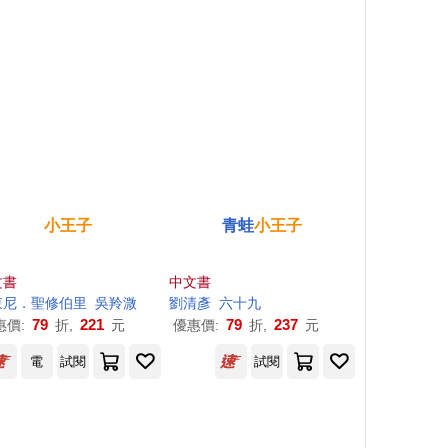
小王子
青蛙
小王子
文書
中文書
東尼．聖修伯里
周志誠
吳羚溦
劉清彥
六十九
79
221
79
237
惠價:
折,
元
優惠價:
折,
元
電
試閱
試閱