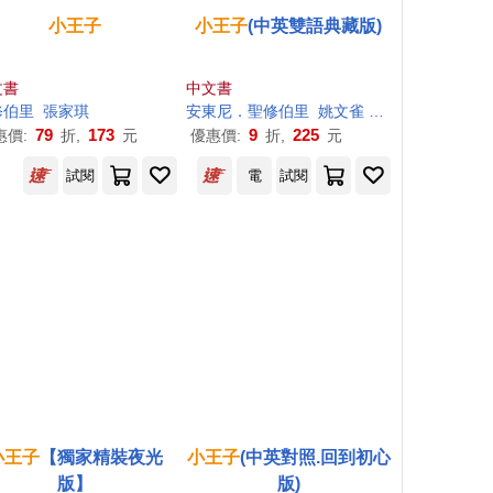
小王子
小王子
(中英雙語典藏版)
文書
中文書
修伯里
張家琪
安東尼．聖修伯里
姚文雀
安東尼．聖修伯里（Ant
79
173
9
225
惠價:
折,
元
優惠價:
折,
元
試閱
電
試閱
小王子
【獨家精裝夜光
小王子
(中英對照.回到初心
版】
版)