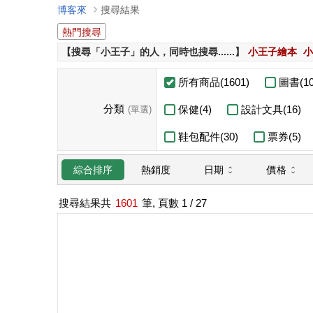
博客來
搜尋結果
熱門搜尋
【搜尋「小王子」的人，同時也搜尋......】
小王子繪本
小
所有商品(1601)
圖書(10
分類
保健(4)
設計文具(16)
(單選)
鞋包配件(30)
票券(5)
日期
價格
綜合排序
熱銷度
搜尋結果共
1601
筆, 頁數
1
/ 27