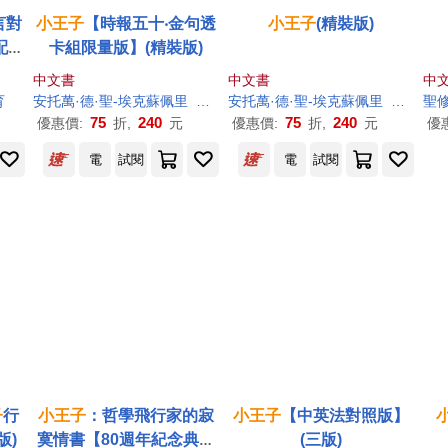
言對
小王子
【時報五十‧金句透
小王子
(精裝版)
配樂
卡組限量版】(精裝版)
及紀
中文書
中文書
中
育
安托萬·德·聖-埃克蘇佩里
樹才
安托萬·德·聖-埃克蘇佩里
樹才
聖
75
240
75
240
優惠價:
折,
元
優惠價:
折,
元
優
電
試閱
電
試閱
子
行
小王子
：哲學飛行家的寂
小王子
【中英法對照版】
版)
寞情書【80週年紀念典藏
(三版)