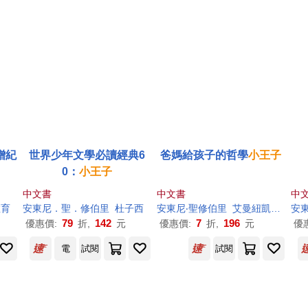
贈紀
世界少年文學必讀經典6
爸媽給孩子的哲學
小王子
0：
小王子
中文書
中文書
中
教育
安東尼．聖．修伯里
杜子西
安東尼‧聖修伯里
艾曼紐凱西樂伯
安
79
142
7
196
優惠價:
折,
元
優惠價:
折,
元
優
電
試閱
試閱