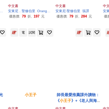
版】
中文書
中文書
中
Bunny
安東尼．聖修伯里
Orange bud
安東尼‧聖修伯里
張譯
安
79
197
79
284
優惠價:
折,
元
優惠價:
折,
元
優
電
試閱
光
小王子
師長最愛推薦課外讀物：
《
小王子
》+《老人與海》
精裝套書
中文書
中文書
中