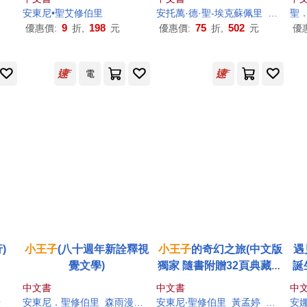
安東尼•聖艾修伯里
安托萬·德·聖-埃克蘇佩里
歐內斯特
聖
9
198
75
502
優惠價:
折,
元
優惠價:
折,
元
優
電
)
小王子
(八十週年新詮釋視
小王子
的奇幻之旅(中文版
遇
覺文學)
獨家 隨書附贈32頁典藏版
誕
畫冊)
中文書
中文書
中
謙
安東尼．聖修伯里
森雨漫(吳小鷺)
安東尼‧聖修伯里
李玉民
黃孟婷
黃筱筠
安