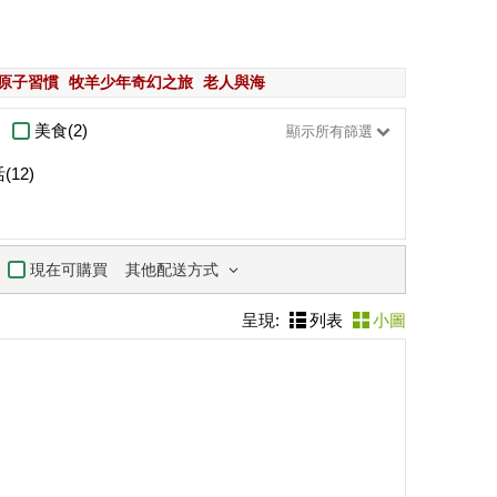
原子習慣
牧羊少年奇幻之旅
老人與海
美食(2)
顯示所有篩選
12)
其他配送方式
現在可購買
呈現:
列表
小圖