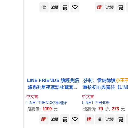
電
試閱
試閱
LINE FRIENDS 讀經典語
莎莉、雷納德讀
小王
錄系列星夜絮語收藏套組
重拾初心與責任【LINE
(熊大、兔兔讀傲慢與偏見
RIENDS讀經典語錄
中文書
中文書
+莎莉、雷納德讀
小王子
列】
LINE FRIENDS/陳湘妤
LINE FRIENDS
+部長、詹姆士讀孫子兵
1199
79
276
優惠價:
元
優惠價:
折,
元
法)
試閱
電
試閱