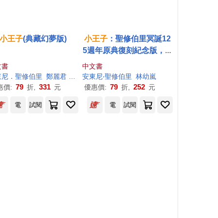
小王子
(典藏幻夢版)
小王子
：聖修伯里冥誕12
5週年原典復刻紀念版，法
文直譯，隨書附贈全本有
文書
中文書
聲書
東尼．聖修伯里
鄭麗君
馬克．揚森（Mark Janssen）
安東尼‧聖修伯里
林幼嵐
79
331
79
252
惠價:
折,
元
優惠價:
折,
元
電
試閱
電
試閱