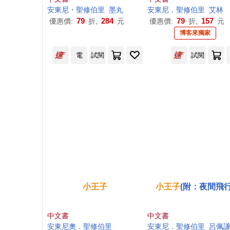
帶來的改變
安東尼・聖修伯里
墨丸
安東尼．聖修伯里
艾林
79
284
79
157
優惠價:
折,
元
優惠價:
折,
元
博客來獨家
電
試閱
試閱
小王子
小王子
(附：夜間飛行
中文書
中文書
安東尼奧．聖修伯里
安東尼．聖修伯里
呂佩