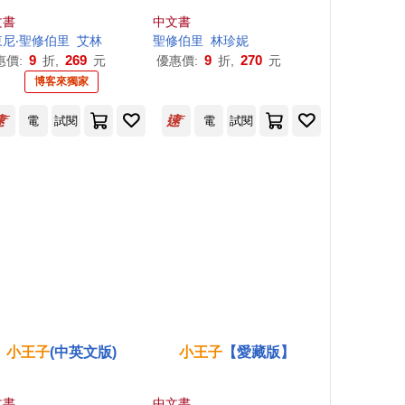
文書
中文書
東尼‧聖修伯里
艾林
聖修伯里
林珍妮
9
269
9
270
惠價:
折,
元
優惠價:
折,
元
博客來獨家
電
試閱
電
試閱
小王子
(中英文版)
小王子
【愛藏版】
文書
中文書