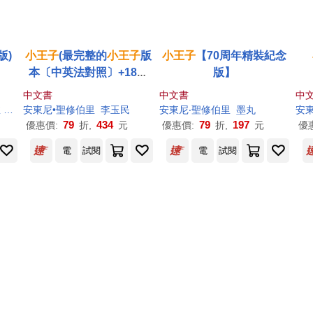
版)
小王子
(最完整的
小王子
版
小王子
【70周年精裝紀念
本〔中英法對照〕+18張
版】
從未曝光的聖修伯里原始
中文書
中文書
中
手稿，帶你走進
小王子
的
雀
曾銘祥
安東尼•聖修伯里
李玉民
安東尼‧聖修伯里
墨丸
安
奇幻誕生之旅)
79
434
79
197
優惠價:
折,
元
優惠價:
折,
元
優
電
試閱
電
試閱